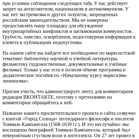
при условии соблюдения следующих табу. У нас действует
запрет на антисоветизм, национализм и антикоммунизм. У
нас нет экстремизма и других лозунгов, запрещенных
российским законодательством. Мы не намерены
предоставлять нашу площадку для обсуждения
внутрипартийных конфликтов и шельмования коммунистов.
Грубость, хамство, оскорбления, недостоверная информация и
клевета в публикациях недопустимы.
На нашем сайте вы найдете все необходимое по марксистской
тематике: библиотеку научной и учебной литературы,
фильмотеку (художественные, документальные и учебные
фильмы). Только у нас есть в полном объеме программа и
дидактические пособия по «Начальному курсу марксизма-
ленинизма».
Просим учесть, что администрирует ленту для комментариев
редакция ВКОНТАКТЕ, поэтому с претензиями на
комментарии обращайтесь к ней.
Название нашего просветительского проекта и сайта созвучно
с книгой «Город Солнца» легендарного философа и писателя
Томмазо Кампанелла (1568-1639 гг.). И это неслучайно: мы
восхищены биографией Томмазо Кампанелла, который был
невероятным сгустком воли и интеллекта. Он 27 лет провел в