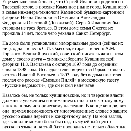
Еще меньше людей знают, что Сергей Иванович родился на
Тверской земле, в поселке Каменное (ныне город Кувшиново),
в семье инженера-технолога Каменской бумажно-картонной
фабрики Ивана Ивановича Ожегова и Александры
Федоровны Ожеговой (Дегожской). Сергей Иванович был
старшим из трех братьев. В этом доме семья Ожеговых
прожила 14 лет, после чего уехала в Санкт-Петербург.
На доме были установлены мемориальные доски (сейчас их
нет): одна – в честь С.И. Ожегова, вторая – в честь А.М.
Горького. Великий русский, советский писатель жил в этом
доме у своего друга – химика-лаборанта Кувшиновской
фабрики Н.З. Васильева с октября 1897 года до середины
января 1898 года. Исследователи творчества Горького знают,
что это Николай Васильев в 1893 году без ведома писателя
послал его рассказ «Емельян Пиляй» в московскую газету
«Русские ведомости», где он и был напечатан.
Казалось бы, не только кувшиновские, но и тверские власти
должны с уважением и вниманием относиться к этому дому
как к ценному историческому наследию. В конце концов, вот
она, прямая возможность от многочисленных словес о защите
русского языка перейти к конкретному делу. На мой взгляд,
здесь вполне можно было бы создать музейный центр
русского языка и на этой базе проводить не только областные,