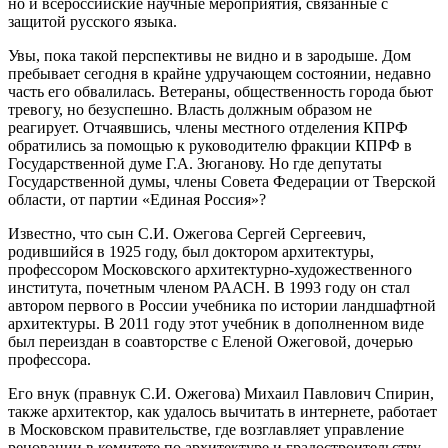
но и всероссийские научные мероприятия, связанные с
защитой русского языка.
Увы, пока такой перспективы не видно и в зародыше. Дом
пребывает сегодня в крайне удручающем состоянии, недавно
часть его обвалилась. Ветераны, общественность города бьют
тревогу, но безуспешно. Власть должным образом не
реагирует. Отчаявшись, члены местного отделения КПРФ
обратились за помощью к руководителю фракции КПРФ в
Государственной думе Г.А. Зюганову. Но где депутаты
Государственной думы, члены Совета Федерации от Тверской
области, от партии «Единая Россия»?
Известно, что сын С.И. Ожегова Сергей Сергеевич,
родившийся в 1925 году, был доктором архитектуры,
профессором Московского архитектурно-художественного
института, почетным членом РААСН. В 1993 году он стал
автором первого в России учебника по истории ландшафтной
архитектуры. В 2011 году этот учебник в дополненном виде
был переиздан в соавторстве с Еленой Ожеговой, дочерью
профессора.
Его внук (правнук С.И. Ожегова) Михаил Павлович Спирин,
также архитектор, как удалось вычитать в интернете, работает
в Московском правительстве, где возглавляет управление
реновации в комитете по архитектуре и градостроительству.