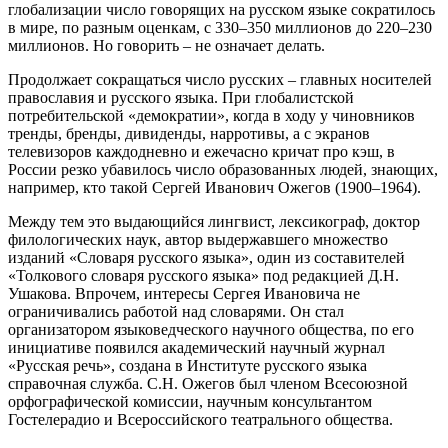
глобализации число говорящих на русском языке сократилось
в мире, по разным оценкам, с 330–350 миллионов до 220–230
миллионов. Но говорить – не означает делать.
Продолжает сокращаться число русских – главных носителей
православия и русского языка. При глобалистской
потребительской «демократии», когда в ходу у чиновников
тренды, бренды, дивиденды, нарротивы, а с экранов
телевизоров каждодневно и ежечасно кричат про кэш, в
России резко убавилось число образованных людей, знающих,
например, кто такой Сергей Иванович Ожегов (1900–1964).
Между тем это выдающийся лингвист, лексикограф, доктор
филологических наук, автор выдержавшего множество
изданий «Словаря русского языка», один из составителей
«Толкового словаря русского языка» под редакцией Д.Н.
Ушакова. Впрочем, интересы Сергея Ивановича не
ограничивались работой над словарями. Он стал
организатором языковедческого научного общества, по его
инициативе появился академический научный журнал
«Русская речь», создана в Институте русского языка
справочная служба. С.Н. Ожегов был членом Всесоюзной
орфографической комиссии, научным консультантом
Гостелерадио и Всероссийского театрального общества.