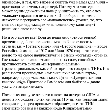
бизнесом», и тем, что таковым считать уже нельзя (для Чили –
производители меди, например). Потому что «интеркап»
может одним движением пальца уничтожить то, что с чем
«нацкап» справиться не в силах. И наоборот – может с
легкостью перекроить все «нацкаповские» (точнее, то, что
считают принадлежащим «национальному капиталу»)
решения в свою пользу.
Но и это еще не всё! Если до недавнего (относительно)
времени подобное положение можно было относить к
странам т.н. «Третьего мира» или «Второго эшелона» – вроде
Российской империи 1917 или Чили 1970 года – то теперь
ровно то же самое наличествует и в самых «богатых» странах.
Где также не осталось «национальных сил», способных
противостоять силами «интернациональным»
(транснациональным, как сейчас принято говорить, ТНК). И в
реальности пресловутые «американские мегамонстры»,
например, вроде «мелкомягких», Гугла, «Цукерметы» или
какого-нибудь Проктора с Гамбелом или Файзера – давно
уже… не американские.
Поскольку они уже открыто плюют на интересы США и
денег в их бюджет почти не платят! Ну да: как товарищ Трамп
говорил еще перед прошлым избранием, все эти ТНК
зарегистрированы на каких-нибудь Кипрах-Багамах-