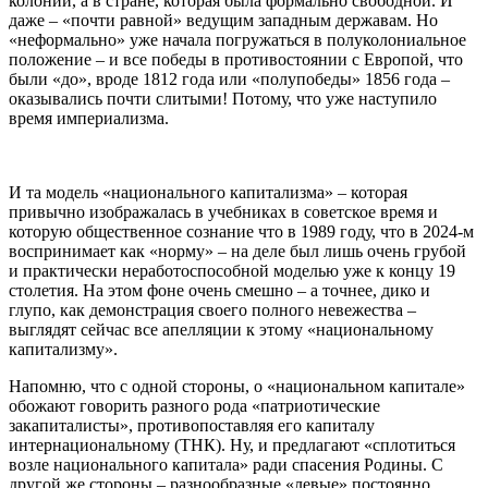
колонии, а в стране, которая была формально свободной. И
даже – «почти равной» ведущим западным державам. Но
«неформально» уже начала погружаться в полуколониальное
положение – и все победы в противостоянии с Европой, что
были «до», вроде 1812 года или «полупобеды» 1856 года –
оказывались почти слитыми! Потому, что уже наступило
время империализма.
И та модель «национального капитализма» – которая
привычно изображалась в учебниках в советское время и
которую общественное сознание что в 1989 году, что в 2024-м
воспринимает как «норму» – на деле был лишь очень грубой
и практически неработоспособной моделью уже к концу 19
столетия. На этом фоне очень смешно – а точнее, дико и
глупо, как демонстрация своего полного невежества –
выглядят сейчас все апелляции к этому «национальному
капитализму».
Напомню, что с одной стороны, о «национальном капитале»
обожают говорить разного рода «патриотические
закапиталисты», противопоставляя его капиталу
интернациональному (ТНК). Ну, и предлагают «сплотиться
возле национального капитала» ради спасения Родины. С
другой же стороны – разнообразные «левые» постоянно