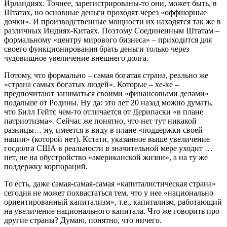
Ирландиях. Точнее, зарегистрированы-то они, может быть, в
Штатах, но основные деньги проходят через «оффшорные
дочки». И производственные мощности их находятся так же в
различных Индиях-Китаях. Поэтому Соединенным Штатам –
формальному «центру мирового бизнеса» – приходится для
своего функционирования брать деньги только через
чудовищное увеличение внешнего долга.
Потому, что формально – самая богатая страна, реально же
«страна самых богатых людей». Которые – хе-хе –
предпочитают заниматься своими «финансовыми делами»
подальше от Родины. Ну да: это лет 20 назад можно думать,
что Билл Гейтс чем-то отличается от Дерипаски «в плане
патриотизма». Сейчас же понятно, что нет тут никакой
разницы… ну, имеется в виду в плане «поддержки своей
нации» (которой нет). Кстати, указанное выше увеличение
госдолга США в реальности в значительной мере уходит …
нет, не на обустройство «американской жизни», а на ту же
поддержку корпораций.
То есть, даже самая-самая-самая «капиталистическая страна»
сегодня не может похвастаться тем, что у нее «национально
ориентированный капитализм», т.е., капитализм, работающий
на увеличение национального капитала. Что же говорить про
другие страны? Думаю, понятно, что ничего.