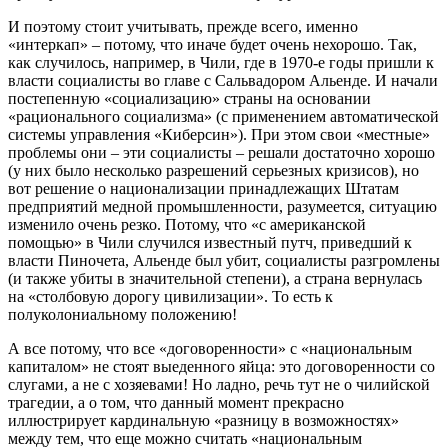
И поэтому стоит учитывать, прежде всего, именно
«интеркап» – потому, что иначе будет очень нехорошо. Так,
как случилось, например, в Чили, где в 1970-е годы пришли к
власти социалисты во главе с Сальвадором Альенде. И начали
постепенную «социализацию» страны на основании
«рационального социализма» (с применением автоматической
системы управления «Киберсин»). При этом свои «местные»
проблемы они – эти социалисты – решали достаточно хорошо
(у них было несколько разрешений серьезных кризисов), но
вот решение о национализации принадлежащих Штатам
предприятий медной промышленности, разумеется, ситуацию
изменило очень резко. Потому, что «с американской
помощью» в Чили случился известный путч, приведший к
власти Пиночета, Альенде был убит, социалисты разгромлены
(и также убиты в значительной степени), а страна вернулась
на «столбовую дорогу цивилизации». То есть к
полуколониальному положению!
А все потому, что все «договоренности» с «национальным
капиталом» не стоят выеденного яйца: это договоренности со
слугами, а не с хозяевами! Но ладно, речь тут не о чилийской
трагедии, а о том, что данный момент прекрасно
иллюстрирует кардинальную «разницу в возможностях»
между тем, что еще можно считать «национальным