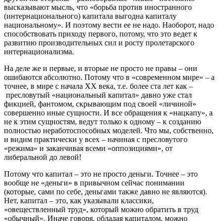
высказывают мысль, что «борьба против иностранного
(интернационального) капитала выгодна капиталу
национальному». И поэтому вести ее не надо. Наоборот, надо
способствовать приходу первого, потому, что это ведет к
развитию производительных сил и росту пролетарского
интернационализма.
На деле же и первые, и вторые не просто не правы – они
ошибаются абсолютно. Потому что в «современном мире» – а
точнее, в мире с начала XX века, т.е. более ста лет как –
пресловутый «национальный капитал» давно уже стал
фикцией, фантомом, скрывающим под своей «личиной»
совершенно иные сущности. И все обращения к «нацкапу», а
не к этим сущностям, ведут только к одному – к созданию
полностью неработоспособных моделей. Что мы, собственно,
и видим практически у всех – начиная с пресловутого
«режима» и заканчивая всеми «оппозициями», от
либеральной до левой!
Потому что капитал – это не просто деньги. Точнее – это
вообще не «деньги» в привычном сейчас понимании
(которые, сами по себе, деньгами также давно не являются).
Нет, капитал – это, как указывали классики,
«овеществленный труд», который можно обратить в труд
«обычный». Иначе говоря, обладая капиталом, можно