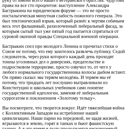
руку от имени всего нашего ветеранского братства. Чудутова
права на все сто процентов: выступление Александра
Бастрыкина на юридическом форуме — это не просто
ностальгическая минутная слабость пожилого генерала. Это
был тектонический взрыв, который разнёс к чертям собачьим
весь этот фальшивый, раззолоченный либеральный фасад, за
которым сытый тыл уже пятый год пытается спрятаться от
суровой окопной правды Специальной военной операции.
Бастрыкин спел про молодого Ленина и прочитал стихи о
Союзе не потому, что ему захотелось развлечь публику. Седой
следователь, через руки которого каждый день проходят
тонны уголовных дел о диверсиях, предательстве и
подростковом терроризме, просто озвучил то, от чего у
любого нормального государственника волосы дыбом встают.
Он прямо сказал: мы теряем молодёжь. И теряем мы её
потому, что тридцать лет послушно вытравливали из
Конституции и школьных учебников само понятие
государственной идеологии, заменяя её либеральным
суррогатом и поклонением «Золотому тельцу».
Вы посмотрите, что творится вокруг. Идёт тяжелейшая война
с Коллективным Западом на истребление нашей
цивилизации. Наши парни на передовой, не щадя жизней,
вгрызаются в землю, горят в танках и бьют фашистскую
гадину. А в это время в тылу продолжается нескончаемый