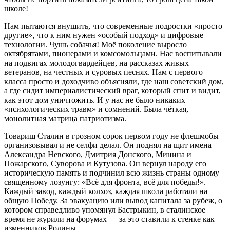
школе!
Нам пытаются внушить, что современные подростки «просто
другие», что к ним нужен «особый подход» и цифровые
технологии. Чушь собачья! Моё поколение выросло
октябрятами, пионерами и комсомольцами. Нас воспитывали
на подвигах молодогвардейцев, на рассказах живых
ветеранов, на честных и суровых песнях. Нам с первого
класса просто и доходчиво объясняли, где наш советский дом,
а где сидит империалистический враг, который спит и видит,
как этот дом уничтожить. И у нас не было никаких
«психологических травм» и сомнений. Была чёткая,
монолитная матрица патриотизма.
Товарищ Сталин в грозном сорок первом году не флешмобы
организовывал и не селфи делал. Он поднял на щит имена
Александра Невского, Дмитрия Донского, Минина и
Пожарского, Суворова и Кутузова. Он вернул народу его
историческую память и подчинил всю жизнь страны одному
священному лозунгу: «Всё для фронта, всё для победы!».
Каждый завод, каждый колхоз, каждая школа работали на
общую Победу. За эвакуацию или вывод капитала за рубеж, о
котором справедливо упомянул Бастрыкин, в сталинское
время не журили на форумах — за это ставили к стенке как
изменников Родины.