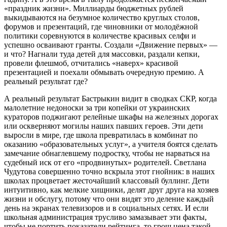
«праздник жизни». Миллиарды бюджетных рублей
выкидываются на безумное количество круглых столов,
форумов и презентаций, где чиновники от молодёжной
политики соревнуются в количестве красивых селфи и
успешно осваивают гранты. Создали «Движение первых» —
и что? Нагнали туда детей для массовки, раздали кепки,
провели флешмоб, отчитались «наверх» красивой
презентацией и поехали обмывать очередную премию. А
реальный результат где?
А реальный результат Бастрыкин видит в сводках СКР, когда
малолетние недоноски за три копейки от украинских
кураторов поджигают релейные шкафы на железных дорогах
или оскверняют могилы наших павших героев. Эти дети
выросли в мире, где школа превратилась в комбинат по
оказанию «образовательных услуг», а учителя боятся сделать
замечание обнаглевшему подростку, чтобы не нарваться на
судебный иск от его «продвинутых» родителей. Светлана
Чудутова совершенно точно вскрыла этот гнойник: в наших
школах процветает жесточайший классовый буллинг. Дети
интуитивно, как мелкие хищники, делят друг друга на хозяев
жизни и обслугу, потому что они видят это деление каждый
день на экранах телевизоров и в социальных сетях. И если
школьная администрация трусливо замазывает эти факты,
чтобы не портить показатели рейтинга, то грош цена такой