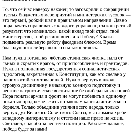
То, что сейчас наверху наконец-то заговорили о сокращении
пустых бюджетных мероприятий и министерских тусовок —
это первый, робкий шаг в правильном направлении. Давно
пора начать спрашивать с каждого управленца за конкретный
результат: что изменилось, какой вклад твой отдел, твоё
министерство, твой регион внесли в Победу? Хватит
подменять реальную работу фасадным блеском. Время
благодушного либерального сна закончилось.
Нам нужна тотальная, жёсткая сталинская чистка тыла от
явных и скрытых врагов, от приспособленцев и грантоедов.
Нужна полноценная государственная социалистическая
идеология, закреплённая в Конституции, как это сделано у
наших китайских товарищей. Нужно вернуть в школы
суровую дисциплину, начальную военную подготовку и
честное патриотическое воспитание без либеральных соплей.
Пора понять: армия и фронт не могут победить в одиночку,
пока тыл продолжает жить по законам капиталистического
борделя. Только объединив усилия всего народа, только
вернув дух Великого Советского Союза, мы сломаем хребет
западному империализму и отстоим наше право на жизнь.
Светлана, спасибо за честную позицию. Работаем дальше,
победа будет за нами!