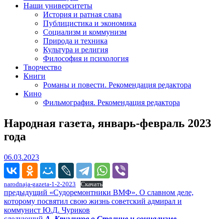
Наши университеты
История и ратная слава
Публицистика и экономика
Социализм и коммунизм
Природа и техника
Культура и религия
Философия и психология
Творчество
Книги
Романы и повести. Рекомендация редактора
Кино
Фильмография. Рекомендация редактора
Народная газета, январь-февраль 2023
года
06.03.2023
06.03.2023
narodnaja-gazeta-1-2-2023
Скачать
Навигация
Предыдущий
предыдущий
«Судоремонтники ВМФ». О славном деле,
пост:
которому посвятил свою жизнь советский адмирал и
по
коммунист Ю.Д. Чуриков
Следующее
следующий
А. Кругликов о Сталине и социализме