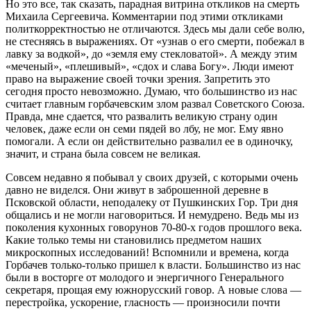
Но это все, так сказать, парадная витрина откликов на смерть
Михаила Сергеевича. Комментарии под этими откликами
политкорректностью не отличаются. Здесь мы дали себе волю,
не стесняясь в выражениях. От «узнав о его смерти, побежал в
лавку за водкой», до «земля ему стекловатой». А между этим
«меченый», «плешивый», «сдох и слава Богу». Люди имеют
право на выражение своей точки зрения. Запретить это
сегодня просто невозможно. Думаю, что большинство из нас
считает главным горбачевским злом развал Советского Союза.
Правда, мне сдается, что развалить великую страну один
человек, даже если он семи пядей во лбу, не мог. Ему явно
помогали. А если он действительно развалил ее в одиночку,
значит, и страна была совсем не великая.
Совсем недавно я побывал у своих друзей, с которыми очень
давно не виделся. Они живут в заброшенной деревне в
Псковской области, неподалеку от Пушкинских Гор. Три дня
общались и не могли наговориться. И немудрено. Ведь мы из
поколения кухонных говорунов 70-80-х годов прошлого века.
Какие только темы ни становились предметом наших
микроскопных исследований! Вспомнили и времена, когда
Горбачев только-только пришел к власти. Большинство из нас
были в восторге от молодого и энергичного Генерального
секретаря, прощая ему южнорусский говор. А новые слова —
перестройка, ускорение, гласность — произносили почти