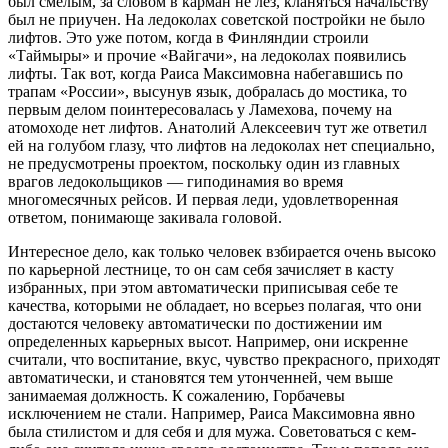
был смелым, за словом в карман не лез, кланяться начальству
был не приучен. На ледоколах советской постройки не было
лифтов. Это уже потом, когда в Финляндии строили
«Таймыры» и прочие «Вайгачи», на ледоколах появились
лифты. Так вот, когда Раиса Максимовна набегавшись по
трапам «России», высунув язык, добралась до мостика, то
первым делом поинтересовалась у Ламехова, почему на
атомоходе нет лифтов. Анатолий Алексеевич тут же ответил
ей на голубом глазу, что лифтов на ледоколах нет специально,
не предусмотрены проектом, поскольку один из главных
врагов ледокольщиков — гиподинамия во время
многомесячных рейсов. И первая леди, удовлетворенная
ответом, понимающе закивала головой.
Интересное дело, как только человек взбирается очень высоко
по карьерной лестнице, то он сам себя зачисляет в касту
избранных, при этом автоматически приписывая себе те
качества, которыми не обладает, но всерьез полагая, что они
достаются человеку автоматически по достижении им
определенных карьерных высот. Например, они искренне
считали, что воспитание, вкус, чувство прекрасного, приходят
автоматически, и становятся тем утонченней, чем выше
занимаемая должность. К сожалению, Горбачевы
исключением не стали. Например, Раиса Максимовна явно
была стилистом и для себя и для мужа. Советоваться с кем-