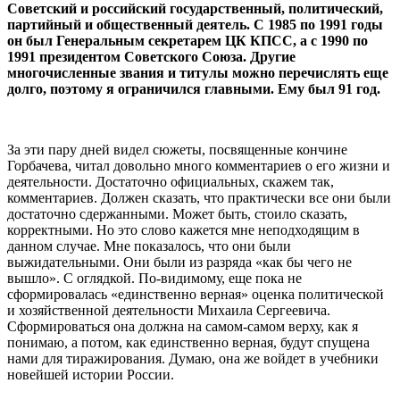
Советский и российский государственный, политический,
партийный и общественный деятель. С 1985 по 1991 годы
он был Генеральным секретарем ЦК КПСС, а с 1990 по
1991 президентом Советского Союза. Другие
многочисленные звания и титулы можно перечислять еще
долго, поэтому я ограничился главными. Ему был 91 год.
За эти пару дней видел сюжеты, посвященные кончине
Горбачева, читал довольно много комментариев о его жизни и
деятельности. Достаточно официальных, скажем так,
комментариев. Должен сказать, что практически все они были
достаточно сдержанными. Может быть, стоило сказать,
корректными. Но это слово кажется мне неподходящим в
данном случае. Мне показалось, что они были
выжидательными. Они были из разряда «как бы чего не
вышло». С оглядкой. По-видимому, еще пока не
сформировалась «единственно верная» оценка политической
и хозяйственной деятельности Михаила Сергеевича.
Сформироваться она должна на самом-самом верху, как я
понимаю, а потом, как единственно верная, будут спущена
нами для тиражирования. Думаю, она же войдет в учебники
новейшей истории России.