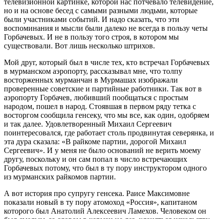
телевизионной картинке, которой нас потчевало телевидение,
но и на основе бесед с самыми разными людьми, которые
были участниками событий. И надо сказать, что эти
воспоминания и мысли были далеко не всегда в пользу четы
Горбачевых. И не в пользу того строя, в котором мы
существовали. Вот лишь несколько штрихов.
Мой друг, который был в числе тех, кто встречал Горбачевых
в мурманском аэропорту, рассказывал мне, что толпу
восторженных мурманчан в Мурмашах изображали
проверенные советские и партийные работники. Так вот в
аэропорту Горбачев, любивший пообщаться с простым
народом, пошел в народ. Стоявшая в первом ряду тетка с
восторгом сообщила генсеку, что мы все, как один, одобряем
и так далее. Удовлетворенный Михаил Сергеевич
поинтересовался, где работает столь продвинутая северянка, и
эта дура сказала: «В райкоме партии, дорогой Михаил
Сергеевич». И у меня не было оснований не верить моему
другу, поскольку и он сам попал в число встречающих
Горбачевых потому, что был в ту пору инструктором одного
из мурманских райкомов партии.
А вот история про супругу генсека. Раисе Максимовне
показали новый в ту пору атомоход «Россия», капитаном
которого был Анатолий Алексеевич Ламехов. Человеком он