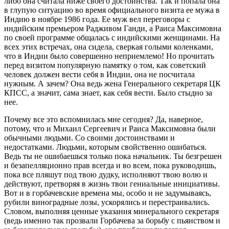
либо она считала ниже своего достоинства. Так и попала она
в глупую ситуацию во время официального визита ее мужа в
Индию в ноябре 1986 года. Ее муж вел переговоры с
индийским премьером Радживом Ганди, а Раиса Максимовна
по своей программе общалась с индийскими женщинами. На
всех этих встречах, она сидела, сверкая голыми коленками,
что в Индии было совершенно неприемлемо! Но прочитать
перед визитом популярную памятку о том, как советский
человек должен вести себя в Индии, она не посчитала
нужным. А зачем? Она ведь жена Генерального секретаря ЦК
КПСС, а значит, сама знает, как себя вести. Было стыдно за
нее.
Почему все это вспомнилась мне сегодня? Да, наверное,
потому, что и Михаил Сергеевич и Раиса Максимовна были
обычными людьми. Со своими достоинствами и
недостатками. Людьми, которым свойственно ошибаться.
Ведь ты не ошибаешься только пока начальник. Ты безгрешен
и безапелляционно прав всегда и во всем, пока руководишь,
пока все пляшут под твою дудку, исполняют твою волю и
действуют, претворяя в жизнь твои гениальные инициативы.
Вот и в горбачевские времена мы, особо и не задумываясь,
рубили виноградные лозы, ускорялись и перестраивались.
Словом, выполняя ценные указания минерального секретаря
(ведь именно так прозвали Горбачева за борьбу с пьянством и