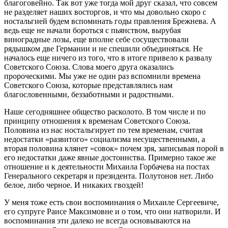
благоговейно. Так вот уже тогда мой друг сказал, что совсем
не разделяет наших восторгов, и что мы довольно скоро с
ностальгией будем вспоминать годы правления Брежнева. А
ведь еще не начали бороться с пьянством, вырубая
виноградные лозы, еще вполне себе сосуществовали
рядышком две Германии и не спешили объединяться. Не
началось еще ничего из того, что в итоге привело к развалу
Советского Союза. Слова моего друга оказались
пророческими. Мы уже не один раз вспомнили времена
Советского Союза, которые представлялись нам
благословенными, беззаботными и радостными.
Наше сегодняшнее общество расколото. В том числе и по
принципу отношения к временам Советского Союза.
Половина из нас ностальгирует по тем временам, считая
недостатки «развитого» социализма несущественными, а
вторая половина клянет «совок» почем зря, записывая порой в
его недостатки даже явные достоинства. Примерно такое же
отношение и к деятельности Михаила Горбачева на постах
Генерального секретаря и президента. Полутонов нет. Либо
белое, либо черное. И никаких гвоздей!
У меня тоже есть свои воспоминания о Михаиле Сергеевиче,
его супруге Раисе Максимовне и о том, что они натворили. И
воспоминания эти далеко не всегда основываются на