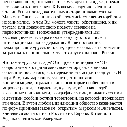
непосвященным, что такое эта самая «русская идея», прежде
чем говорить о «сплаве». К Вашему сведению, Ленин и
Сталин были последовательными сторонниками ученья
Маркса и Энгельса, и никакой алхимией смешения идей они
не занимались, о чем Вы можете узнать, обратившись к их
трудам, или докажите свою правоту ссылкой на
первоисточники. Подобными утверждениями Вы
выхолащиваете из марксизма его душу, в том числе и
интернациональное содержание. Ваше постоянное
педалирование «русской идеи», «русского лада» не может не
затрагивать национальных чувств других народов России.
Что такое «русский лад»? Это «русский порядок»? Я с
содроганием воспринимаю слово «порядок» в любом
сочетании после того, как пережили «немецкий орднунг». И
пора Вам, как марксисту, уяснить, что понятие
«цивилизация», отражает лишь некоторые особенности в
мировоззрении, в характере, культуре, обычаях людей,
вызванные природными, географическими, климатическими
и другими особенностями территории, на которой проживают
эти люди. Внутри любой цивилизации общество развивается
по формационным законам, открытым Марксом и Энгельсом,
вне зависимости от того Россия это, Европа, Китай или
Африка с латинской Америкой.