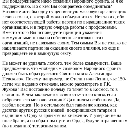
Вы поддерживаете идею создания Народного фронта. И я ее
поддерживаю. Но с кем Вы собираетесь объединяться?
Назовите хотя бы одну существенную массовую организацию
левого толка, с которой можно объединиться. Нет таких, ибо
нет соответствующей работы партии по выращиванию таких
организаций, и в первую очередь работы с профсоюзами.
Вместо этого Вы исповедуете принцип уважения
коммунистами права на собственные взгляды этих
организаций, не навязывая своих. Тем самым Вы не только не
нацеливаете партию на оказание своего влияния, но еще и
превращаете ее в замкнутую секту.
Не может не удивлять любого, тем более коммуниста, Ваше
предложение, что «победным символом Народного фронта
должен быть образ русского Святого князя Александра
Невского». Почему, например, не Сталин или Ленин, чье 150-
летие мы недавно отмечали, можно рассмотреть и Г.К.
Жукова? Вас постоянно почему-то тянет то в Космос, то в
святость. В чем заключается «святость» этого князя, если
отбросить его мифологизацию? Да в ничем особенном. Да,
разбил немцев. Но в остальном был таким же князем, как
десятки других русских князей, покорившихся татарам и
ездившим в Орду за ярлыком на княжение. И умер он не на
поле брани, а на обратном пути из Орды, будучи отравленным
(по преданию) татарским ханом.