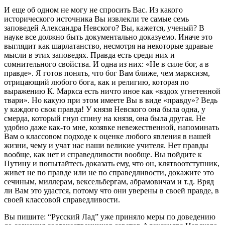
И еще об одном не могу не спросить Вас. Из какого
исторического источника Вы извлекли те самые семь
заповедей Александра Невского? Вы, кажется, ученый? В
науке все должно быть документально доказуемо. Иначе это
выглядит как шарлатанство, несмотря на некоторые здравые
мысли в этих заповедях. Правда есть среди них и
сомнительного свойства. И одна из них: «Не в силе бог, а в
правде». Я готов понять, что бог Вам ближе, чем марксизм,
отрицающий любого бога, как и религию, которая по
выражению К. Маркса есть ничто иное как «вздох угнетенной
твари». Но какую при этом имеете Вы в виде «правду»? Ведь
у каждого своя правда! У князя Невского она была одна, у
смерда, который гнул спину на князя, она была другая. Не
удобно даже как-то мне, козявке невежественной, напоминать
Вам о классовом подходе к оценке любого явления в нашей
жизни, чему и учат нас наши великие учителя. Нет правды
вообще, как нет и справедливости вообще. Вы пойдите к
Путину и попытайтесь доказать ему, что он, клятвоотступник,
живет не по правде или не по справедливости, докажите это
сечиным, миллерам, вексельбергам, абрамовичам и т.д. Вряд
ли Вам это удастся, потому что они уверены в своей правде, в
своей классовой справедливости.
Вы пишите: “Русский Лад” уже приняло меры по доведению