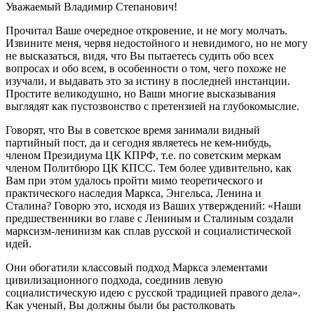
Уважаемый Владимир Степанович!
Прочитал Ваше очередное откровение, и не могу молчать.
Извините меня, червя недостойного и невидимого, но не могу
не высказаться, видя, что Вы пытаетесь судить обо всех
вопросах и обо всем, в особенности о том, чего похоже не
изучали, и выдавать это за истину в последней инстанции.
Простите великодушно, но Ваши многие высказывания
выглядят как пустозвонство с претензией на глубокомыслие.
Говорят, что Вы в советское время занимали видный
партийный пост, да и сегодня являетесь не кем-нибудь,
членом Президиума ЦК КПРФ, т.е. по советским меркам
членом Политбюро ЦК КПСС. Тем более удивительно, как
Вам при этом удалось пройти мимо теоретического и
практического наследия Маркса, Энгельса, Ленина и
Сталина? Говорю это, исходя из Ваших утверждений: «Наши
предшественники во главе с Лениным и Сталиным создали
марксизм-ленинизм как сплав русской и социалистической
идей.
Они обогатили классовый подход Маркса элементами
цивилизационного подхода, соединив левую
социалистическую идею с русской традицией правого дела».
Как ученый, Вы должны были бы растолковать