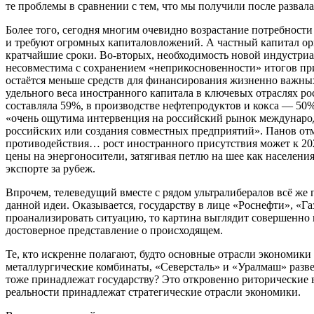
те проблемы в сравнении с тем, что мы получили после разва
Более того, сегодня многим очевидно возрастание потребност
и требуют огромных капиталовложений. А частный капитал ори
кратчайшие сроки. Во-вторых, необходимость новой индустри
несовместима с сохранением «неприкосновенности» итогов при
остаётся меньше средств для финансирования жизненно важны
удельного веса иностранного капитала в ключевых отраслях р
составляла 59%, в производстве нефтепродуктов и кокса — 50
«очень ощутима интервенция на российский рынок междунаро
российских или создания совместных предприятий». Панов отме
противодействия… рост иностранного присутствия может к 2
цены на энергоносители, затягивая петлю на шее как населени
экспорте за рубеж.
Впрочем, телеведущий вместе с рядом ультралибералов всё же 
данной идеи. Оказывается, государству в лице «Роснефти», «
проанализировать ситуацию, то картина выглядит совершенно 
достоверное представление о происходящем.
Те, кто искренне полагают, будто основные отрасли экономик
металлургические комбинаты, «Северсталь» и «Уралмаш» разве
тоже принадлежат государству? Это откровенно риторические 
реальности принадлежат стратегические отрасли экономики.