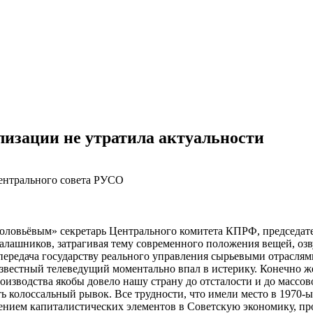
лизации не утратила актуальности
Центрального совета РУСО
оловьёвым» секретарь Центрального комитета КПРФ, председат
Калашников, затрагивая тему современного положения вещей, оз
 передача государству реального управления сырьевыми отраслям
звестный телеведущий моментально впал в истерику. Конечно же
оизводства якобы довело нашу страну до отсталости и до массов
ь колоссальный рывок. Все трудности, что имели место в 1970-
рением капиталистических элементов в Советскую экономику, про