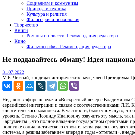
Социализм и коммунизм
Природа и техника
Культура и религия
Философия и психология
Творчество
Книги
Романы и повести. Рекомендация редактора
Кино
Фильмография. Рекомендация редактора
Не поддавайтесь обману! Идея национа
31.07.2022
31.07.2022
М.Б. Чистый, кандидат исторических наук, член Президиума 
Недавно в эфире передачи «Воскресный вечер с Владимиром С
евразийской интеграции и связям с соотечественниками Л.И. 
энергетического комплекса. В частности, было упомянуто, что
уровень. Стоило Леониду Ивановичу озвучить эту мысль, так и
«аргументы», что полное владение государством средствами пр
политике социалистического строительства удалось осуществит
системы, а резким забеганием вперёд в годы «оттепели», внед