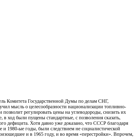
ель Комитета Государственной Думы по делам СНГ,
вучил мысль о целесообразности национализации топливно-
и позволит регулировать цены на углеводороды, снизить их
, в ход были пущены стандартные, с позволения сказать,
ого дефицита. Хотя давно уже доказано, что СССР благодаря
ые и 1980-ые годы, были следствием не социалистической
изошедшее и в 1965 году, и во время «перестройки». Впрочем,