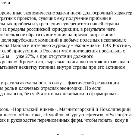
елочи.
овременные экономические задачи носят долгосрочный характер
тратных проектов, сулящих ему получение прибыли в
льных проблем и укрепления суверенитета нашей страны
за пределы российской юрисдикции, в результате чего
е нельзя не обратить внимания на прямое возрастание
та, доля зарубежных компаний в добыче полезных ископаемых
Романа Панова в интервью журналу «Экономика и ТЭК России»,
своё присутствие в России путём поглощения профильных
2012-м — уже 27%, а при отсутствии должного
 рынка». Кроме того, сырьевые олигархи постоянно завышают
спытывает нехватку топлива внутри страны при его активном
и утратила актуальность в силу… фактической реализации
ая роль в ключевых отраслях экономики. Но если
яд нюансов, без учёта которых невозможно сформировать
просов. «Норильский никель», Магнитогорский и Новолипецкий
нвест», «Новатэк», «Лукойл», «Сургутнефтегаз», «Русснефть»
ах и руководстве перечисленных фирм, чтобы понять, кому в