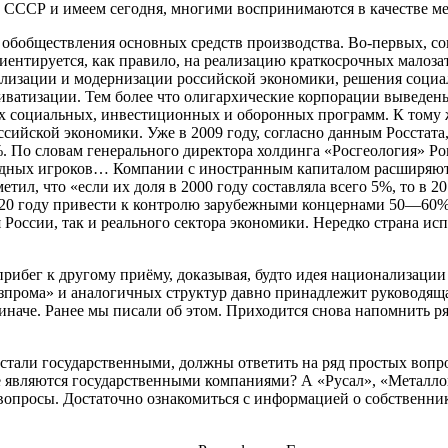
ла СССР и имеем сегодня, многими воспринимаются в качестве м
и обобществления основных средств производства. Во-первых, с
ентируется, как правило, на реализацию краткосрочных малоза
ализации и модернизации российской экономики, решения социа
ватизации. Тем более что олигархические корпорации выведены 
х социальных, инвестиционных и оборонных программ. К тому ж
оссийской экономики. Уже в 2009 году, согласно данным Росста
%. По словам генерального директора холдинга «Росгеология» 
дных игроков… Компании с иностранным капиталом расширяют 
тил, что «если их доля в 2000 году составляла всего 5%, то в 
020 году привести к контролю зарубежными концернами 50—60%
я России, так и реального сектора экономики. Нередко страна и
прибег к другому приёму, доказывая, будто идея национализаци
Газпрома» и аналогичных структур давно принадлежит руководящ
иначе. Ранее мы писали об этом. Приходится снова напомнить р
и стали государственными, должны ответить на ряд простых во
 являются государственными компаниями? А «Русал», «Металлои
вопросы. Достаточно ознакомиться с информацией о собственник