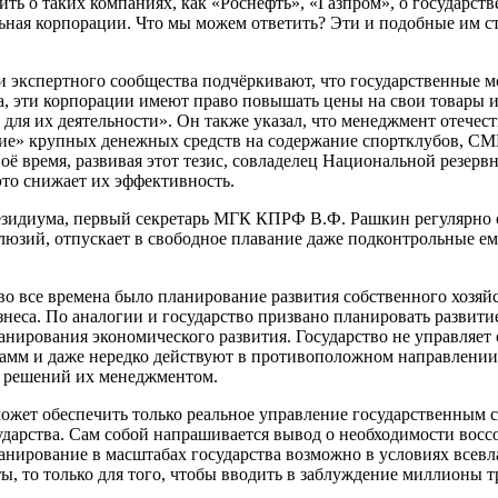
ть о таких компаниях, как «Роснефть», «Газпром», о государст
ьная корпорации. Что мы можем ответить? Эти и подобные им 
и экспертного сообщества подчёркивают, что государственные 
а, эти корпорации имеют право повышать цены на свои товары и
 для их деятельности». Он также указал, что менеджмент отече
ние» крупных денежных средств на содержание спортклубов, СМ
ё время, развивая этот тезис, совладелец Национальной резерв
это снижает их эффективность.
резидиума, первый секретарь МГК КПРФ В.Ф. Рашкин регулярно 
люзий, отпускает в свободное плавание даже подконтрольные ем
 все времена было планирование развития собственного хозяйс
знеса. По аналогии и государство призвано планировать развити
ланирования экономического развития. Государство не управляет
амм и даже нередко действуют в противоположном направлении.
х решений их менеджментом.
может обеспечить только реальное управление государственным 
дарства. Сам собой напрашивается вывод о необходимости восс
анирование в масштабах государства возможно в условиях всевл
, то только для того, чтобы вводить в заблуждение миллионы т