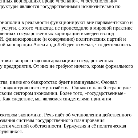
венных корпорациях вроде «Роснано», «Ростехнологии»,
структуры являются государственными исключительно по
монополии в реальности функционируют вне парламентского и
 услуги, а этого «никогда не происходило в мировой практике
ственных государственных корпораций выведен из-под
И, финансирование (и содержание) политических партий и
ной корпорации Александр Лебедев отмечал, что деятельность
ставит вопрос о «деолигархизации» государственных
у предприятия. От них не требуют ничего, кроме формального
тва, иначе его банкротство будет неминуемым. Феодал
е подконтрольного ему хозяйства. Однако в нашей стране уже
 своим сектором экономики. Более того, «государственные»
 Как следствие, мы являемся свидетелями принятия
сектором экономики. Речь идёт об установлении действенного
оздания системы государственного планирования
астия частной собственности. Буржуазия и её политическая
рудящихся.