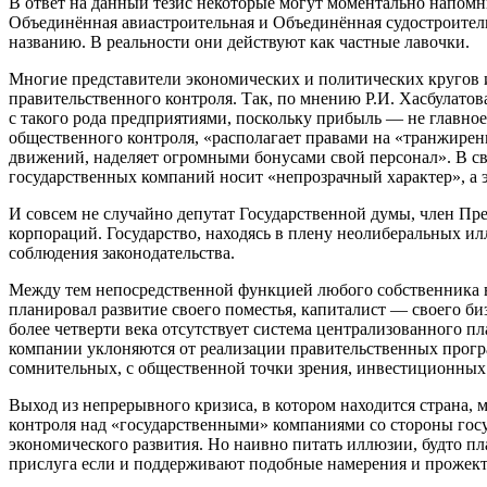
В ответ на данный тезис некоторые могут моментально напомни
Объединённая авиастроительная и Объединённая судостроител
названию. В реальности они действуют как частные лавочки.
Многие представители экономических и политических кругов 
правительственного контроля. Так, по мнению Р.И. Хасбулатов
с такого рода предприятиями, поскольку прибыль — не главное
общественного контроля, «располагает правами на «транжире
движений, наделяет огромными бонусами свой персонал». В сво
государственных компаний носит «непрозрачный характер», а 
И совсем не случайно депутат Государственной думы, член П
корпораций. Государство, находясь в плену неолиберальных ил
соблюдения законодательства.
Между тем непосредственной функцией любого собственника во
планировал развитие своего поместья, капиталист — своего би
более четверти века отсутствует система централизованного п
компании уклоняются от реализации правительственных прогр
сомнительных, с общественной точки зрения, инвестиционны
Выход из непрерывного кризиса, в котором находится страна, 
контроля над «государственными» компаниями со стороны госу
экономического развития. Но наивно питать иллюзии, будто пл
прислуга если и поддерживают подобные намерения и прожекты