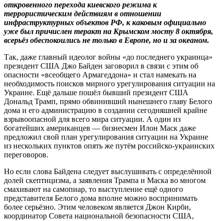
откровенного перехода киевского режима к
террористическим действиям в отношении
инфраструктурных объектов РФ, к каковым официально
уже был причислен теракт на Крымском мосту 8 октября,
всерьёз обеспокоились не только в Европе, но и за океаном.
Так, даже главный идеолог войны «до последнего украинца»
президент США Джо Байден заговорил в связи с этим об
опасности «всеобщего Армагеддона» и стал намекать на
необходимость поисков мирного урегулирования ситуации на
Украине. Ещё дальше пошёл бывший президент США
Дональд Трамп, прямо обвинивший нынешнего главу Белого
дома и его администрацию в создании сегодняшней крайне
взрывоопасной для всего мира ситуации. А один из
богатейших американцев — бизнесмен Илон Маск даже
предложил свой план урегулирования ситуации на Украине
из нескольких пунктов опять же путём российско-украинских
переговоров.
Но если слова Байдена следует выслушивать с определённой
долей скептицизма, а заявления Трампа и Маска во многом
смахивают на самопиар, то выступление ещё одного
представителя Белого дома вполне можно воспринимать
более серьёзно. Этим человеком является Джон Кирби,
координатор Совета национальной безопасности США,