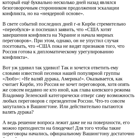
который ещё буквально несколько дней назад являлся
безоговорочным сторонником продолжения эскалации
конфликта, но на «неядерной основе».
В свете событий последних дней г-н Кирби стремительно
«переобулся» и поспешил заявить, что «США хотят
завершения конфликта на Украине и начала мирных
переговоров». При этом, однако, он не упустил случая
посетовать, что «США пока не видят признаков того, что
Россия готова к дипломатическому урегулированию
конфликта».
Вот уж удивил так удивил! Так и хочется ответить ему
словами известной песенки нашей популярной группы
«Любэ»: «Не валяй дурака, Америка!». Оказывается, как
считает Кирби, это Россия не хочет переговоров, хотя опять
же совсем недавно не кто иной, как глава киевского режима
Владимир Зеленский категорически отверг саму возможность
любых переговоров с президентом России. Что-то совсем
запутались в Вашингтоне. Или действительно пытаются
валять дурака?
А ведь решение вопроса лежит даже не на поверхности, его
можно преподнести на блюдечке! Для того чтобы такие
переговоры начались, официальному Вашингтону достаточно