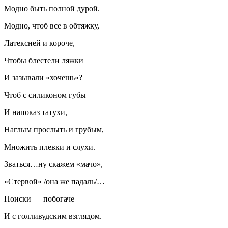
Модно быть полной дурой.
Модно, чтоб все в обтяжку,
Латексней и короче,
Чтобы блестели ляжки
И зазывали «хочешь»?
Чтоб с силиконом губы
И напоказ татухи,
Наглым прослыть и грубым,
Множить плевки и слухи.
Зваться…ну скажем «мачо»,
«Стервой» /она же падаль/…
Поиски — побогаче
И с голливудским взглядом.