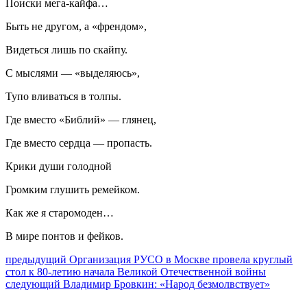
Поиски мега-кайфа…
Быть не другом, а «френдом»,
Видеться лишь по скайпу.
С мыслями — «выделяюсь»,
Тупо вливаться в толпы.
Где вместо «Библий» — глянец,
Где вместо сердца — пропасть.
Крики души голодной
Громким глушить ремейком.
Как же я старомоден…
В мире понтов и фейков.
Навигация
Предыдущий
предыдущий
Организация РУСО в Москве провела круглый
пост:
стол к 80-летию начала Великой Отечественной войны
по
Следующее
следующий
Владимир Бровкин: «Народ безмолвствует»
записям
сообщение: