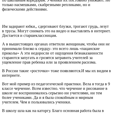
по школьным коридорам. Ученики их постоянно унижают. Не
только насмешками, скабрезными репликами, но и
физическими действиями.
Им задирают юбки,, сдергивают блузки, трогают грудь, лезут
в трусы. Могут снимать это на видео и выставлять в интернет.
Достается и старшеклассницам.
А в вышестоящих органах ответили женщинам, чтобы они не
принимали близко к сердцу- это всего лишь «пацанские
приколы» А эти недоросли от ощущения безнаказанности
стараются запугать и грозятся затравить учителей за
ущемление прав ребенка или за проявлением расизма.
В России такие «росточки» тоже появляются.И мы их видим в
интернете.
Вот мой пример из педагогической практики. Вела я тогда в 9
классе черчение. Всем известно. что черчение и рисование в
школе не воспринималось серьезно ни учителями, ни тем
более учениками. Да и я была спокойным и мирным
учителем. Чем и пользовались ученики.
В школу шла как на каторгу. Благо основная работа была в