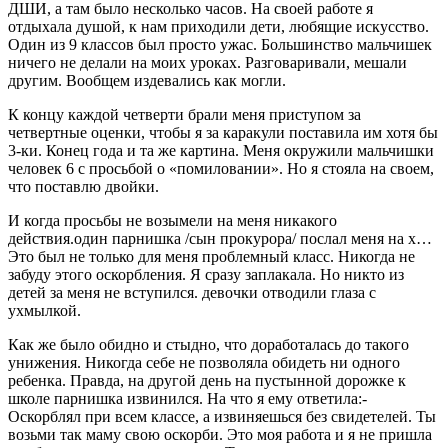
ДШИ, а там было несколько часов. На своей работе я
отдыхала душой, к нам приходили дети, любящие искусство.
Один из 9 классов был просто ужас. Большинство мальчишек
ничего не делали на моих уроках. Разговаривали, мешали
другим. Вообщем издевались как могли.
К концу каждой четверти брали меня приступом за
четвертные оценки, чтобы я за каракули поставила им хотя бы
3-ки. Конец года и та же картина. Меня окружили мальчишки
человек 6 с просьбой о «помиловании». Но я стояла на своем,
что поставлю двойки.
И когда просьбы не возымели на меня никакого
действия.один парнишка /сын прокурора/ послал меня на х…
Это был не только для меня проблемный класс. Никогда не
забуду этого оскорбления. Я сразу заплакала. Но никто из
детей за меня не вступился. девочки отводили глаза с
ухмылкой.
Как же было обидно и стыдно, что доработалась до такого
унижения. Никогда себе не позволяла обидеть ни одного
ребенка. Правда, на другой день на пустынной дорожке к
школе парнишка извинился. На что я ему ответила:-
Оскорблял при всем классе, а извиняешься без свидетелей. Ты
возьми так маму свою оскорби. Это моя работа и я не пришла