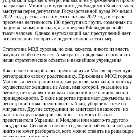
устраивали взрывы в метро, нападали на учреждения и просто
на граждан. Министр внутренних дел Владимир Колокольцев,
выступая перед депутатами Государственной думы РФ зимой
2022 года, рассказал о том, что с начала 2022 года в стране
пресечена деятельность 130 преступных групп, созданных по
национальному признаку, а за пределы РФ выдворено 40
тысяч человек. Однако неутихающий вал преступлений дает
все основания говорить о недостаточности этих мер.
Статистика МВД суровая, но она, кажется, никого из власть
имущих особо не пугает. А мигранты продолжают осваивать
наши стратегические объекты и важнейшие учреждения.
Как-то мне понадобилось предоставить в Москве временную
регистрацию своему родственнику. Приходим в МФЦ города
Москвы, а регистрацию или, как раньше называли, прописку
осуществляет женщина из Азии, имя которой, указанное на
бейдже, не оставляет никаких сомнений в ее национальной
принадлежности. В окне напротив принимает документы на
регистрацию тоже представитель Азии, уборщица тоже из
мигрантов. Другие сотрудники не азиатской внешности, но
назвать их русскими рискованно – это могут быть и
представители Украины, и Молдовы или какого-то другого
государства. Сегодня в погоне за дешевой рабочей силой уже
никто не хочет разбираться, кого можно ставить на решающие
должности, а кого нет.