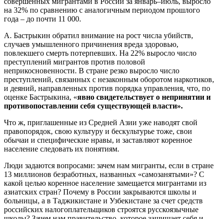
совершенных мигрантами в России за январь–июль, выросло
на 32% по сравнению с аналогичным периодом прошлого
года – до почти 11 000.
А. Бастрыкин обратил внимание на рост числа убийств,
случаев умышленного причинения вреда здоровью,
повлекшего смерть потерпевших. На 22% выросло число
преступлений мигрантов против половой
неприкосновенности. В стране резко выросло число
преступлений, связанных с незаконным оборотом наркотиков,
и деяний, направленных против порядка управления, что, по
оценке Бастрыкина, «
явно свидетельствует о непринятии и
противопоставлении себя существующей власти».
Что ж, приглашенные из Средней Азии уже наводят свой
правопорядок, свою культуру и бескультурье тоже, свои
обычаи и специфические нравы, и заставляют коренное
население следовать их понятиям.
Люди задаются вопросами: зачем нам мигранты, если в стране
13 миллионов безработных, названных «самозанятыми»? С
какой целью коренное население замещается мигрантами из
азиатских стран? Почему в России закрываются школы и
больницы, а в Таджикистане и Узбекистане за счет средств
российских налогоплательщиков строятся русскоязычные
школы? Зачем нам правительство, которое защищает себя и