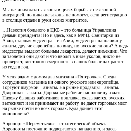
Мы начинам латать законы в целях борьбы с незаконной
миграцией, но никакие законы не помогут, если регистрацию
в столице отдали в руки самих мигрантов.
…Навестил больного в ЦКБ – это больница Управления
делами президента! Но и здесь, как в МФЦ. Санитарки из
Азии, старшая медсестра – из Азии, медсестры наполовину
азиаты, другие европейцы по виду, но русские ли они? А ведь
медсестры выдают больным лекарства, делают инъекции. Что
за таблетки они дают и что вводят в виде уколов, никто не
проверяет, вот только смертность в наших больницах растет
из года в год.
У меня рядом с домом два магазина «Пятерочка». Среди
сотрудников магазина ни одного русского или европейца.
Торгуют шаурмой – азиаты. На рынке продавцы – азиаты.
Дворники – азиаты. Дорожные рабочие наполовину азиаты.
Нахожу бывших работников прилавка, оказывается, русских
вытесняют и не принимают на работу, не дают торговых мест
на рынке почти во всех городах. Куда дойдет этот
монополизм?
Аэропорт «Шереметьево» – стратегический объект.
Аэропорты постоянно подвергаются нападению, и здесь