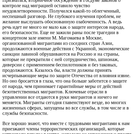
Признаться, вторничное обсуждение в Госдуме законов о
контроле над миграцией оставило чувство
неудовлетворенности. Получился какой-то облегченный,
неспешный разговор. Не глубокого изучения проблем, не
желание выслушать обоснованную озабоченность. А ведь
речь идет не много не мало как о защите интересов народа,
его безопасности. Еще не зажили раны после трагедии в
концертном зале имени М. Магомаева в Москве,
организованной мигрантами из соседних стран Азии,
продолжаются военные действия с Украиной, экономические
санкции лавиной обрушиваются на Россию и на страны,
которые не прекратили с ней сотрудничество, шпионаж,
диверсии с применением беспилотников и без таковых,
продолжаются. Казалось бы, власти должны принять
исчерпывающие меры по защите Отечества от влияния извне.
Но оно бросается в глаза, что она больше заботится о защите
от народа, чем принимает гарантийные меры от действий
безответственных мигрантов. Ключевые отрасли в
управлении все отдаются в руки мигрантов и ничего не
меняется. Мигранты сегодня главенствуют везде, во многих
жизненных сферах, запущены во все службы, в том числе и в
службы безопасности.
Все хорошо знают, что вместе с трудовыми мигрантами к нам
приезжают члены террористических организаций, которые