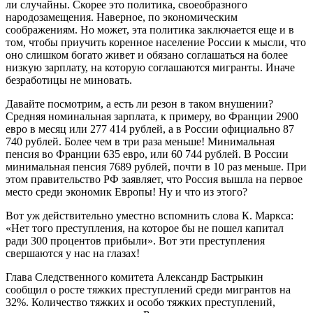
ли случайны. Скорее это политика, своеобразного
народозамещения. Наверное, по экономическим
соображениям. Но может, эта политика заключается еще и в
том, чтобы приучить коренное население России к мысли, что
оно слишком богато живет и обязано соглашаться на более
низкую зарплату, на которую соглашаются мигранты. Иначе
безработицы не миновать.
Давайте посмотрим, а есть ли резон в таком внушении?
Средняя номинальная зарплата, к примеру, во Франции 2900
евро в месяц или 277 414 рублей, а в России официально 87
740 рублей. Более чем в три раза меньше! Минимальная
пенсия во Франции 635 евро, или 60 744 рублей. В России
минимальная пенсия 7689 рублей, почти в 10 раз меньше. При
этом правительство РФ заявляет, что Россия вышла на первое
место среди экономик Европы! Ну и что из этого?
Вот уж действительно уместно вспомнить слова К. Маркса:
«Нет того преступления, на которое бы не пошел капитал
ради 300 процентов прибыли». Вот эти преступления
свершаются у нас на глазах!
Глава Следственного комитета Александр Бастрыкин
сообщил о росте тяжких преступлений среди мигрантов на
32%. Количество тяжких и особо тяжких преступлений,