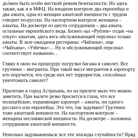
должен быть особо жесткий режим безопасности. Но здесь
также, как и в МФЦ. На входном контроле два европейца и
два азиата, одна из женщин азиатской внешности с трудом
говорит по-русски. На паспортном контроле женщина –
азиатка. На досмотре из шести сотрудников – два азиата,
остальные европейского вида. Бизнес-зал «Рублев» отдан «на
откуп» азиатам, здесь весь обслуживающий персонал только
азиаты. В зале ожидания рестораны: «Чайхона», еще
«Чайхана», «Узбечка»… Ну и обслуживающий персонал
соответствует названию…
Гляжу в окно на процедуру погрузки багажа в самолет. Все
грузчики – мигранты. При такой массе мигрантов в аэропорту
кто поручится, что среди них нет террористов, способных
уничтожить самолет?
Прилетаю в город Астрахань, но на прилете мало что можно
заметить. При вылете резко бросается в глаза, что все
полицейские, охраняющие аэропорт – азиаты, ни одного
русского или европейца. Это что, так задумано? Грузчики
тоже азиатской внешности. На паспортном контроле –
женщина неславянской внешности. На досмотре – половина
сотрудников азиатской внешности.
Невольно задумываешься: все эти эпизоды случайности? Вряд