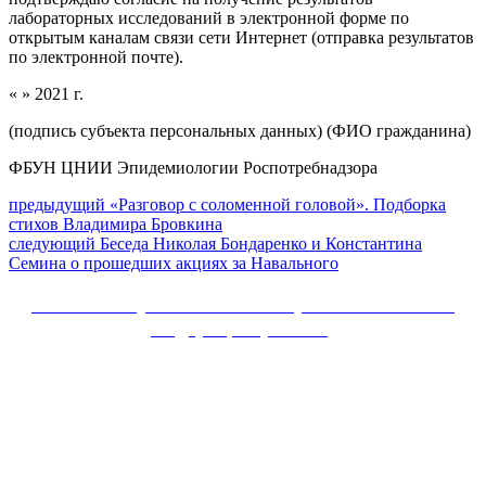
лабораторных исследований в электронной форме по
открытым каналам связи сети Интернет (отправка результатов
по электронной почте).
« » 2021 г.
(подпись субъекта персональных данных) (ФИО гражданина)
ФБУН ЦНИИ Эпидемиологии Роспотребнадзора
Навигация
Предыдущий
предыдущий
«Разговор с соломенной головой». Подборка
пост:
стихов Владимира Бровкина
по
Следующее
следующий
Беседа Николая Бондаренко и Константина
записям
сообщение:
Семина о прошедших акциях за Навального
Сайт Коммунистической партии Российской
Федерации (КПРФ)
Вверх