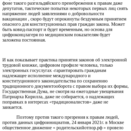
фоне такого разгильдяйского пренебрежения к правам даже
депутатов, тактические попытки некоторых первых лиц снять
напряжение людей заявлениями о добровольности
вакцинации , скоро будут опрокинуты бездумным принятием
опасного для конституционных прав граждан закона. Может
быть ковид-паспорт и будет временным, но основа для
цифроконцлагеря по медицинским показателям будет
заложена постоянная.
И как показывает практика принятия законов об электронной
трудовой книжке, цифровом профиле человека, только
электронных госуслугах -гарантировать гражданам
надлежащее исполнение международного и
конституционного законодательства по сохранению
традиционного документооборота с правом выбора их формы,
Государственная Дума, не смотря на ежегодные увещевания
Патриарха Кирилла, даже не собирается, о надлежащих
поправках в интересах «традиционалистов» даже не
заикается.
Поэтому против такого презрения к правам людей,
против данных цифроинициатив, 24 января 2021г. в Москве
общественное движение « родительскийотпор.рф » провело