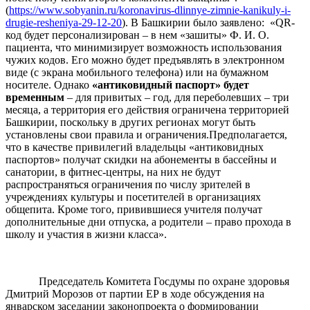
(
https://www.sobyanin.ru/koronavirus-dlinnye-zimnie-kanikuly-i-
drugie-resheniya-29-12-20
). В Башкирии было заявлено: «QR-
код будет персонализирован – в нем «зашиты» Ф. И. О.
пациента, что минимизирует возможность использования
чужих кодов. Его можно будет предъявлять в электронном
виде (с экрана мобильного телефона) или на бумажном
носителе. Однако
«антиковидный паспорт» будет
временным
– для привитых – год, для переболевших – три
месяца, а территория его действия ограничена территорией
Башкирии, поскольку в других регионах могут быть
установлены свои правила и ограничения.Предполагается,
что в качестве привилегий владельцы «антиковидных
паспортов» получат скидки на абонементы в бассейны и
санатории, в фитнес-центры, на них не будут
распространяться ограничения по числу зрителей в
учреждениях культуры и посетителей в организациях
общепита. Кроме того, привившиеся учителя получат
дополнительные дни отпуска, а родители – право прохода в
школу и участия в жизни класса».
Председатель Комитета Госдумы по охране здоровья
Дмитрий Морозов от партии ЕР в ходе обсуждения на
январском заседании законопроекта о формировании