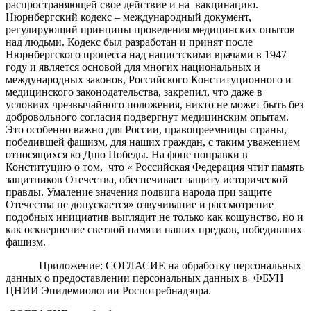
распространяющей свое действие и на вакцинацию.
Нюрнбергский кодекс – международный документ,
регулирующий принципы проведения медицинских опытов
над людьми. Кодекс был разработан и принят после
Нюрнбергского процесса над нацистскими врачами в 1947
году и является основой для многих национальных и
международных законов, Российского Конституционного и
медицинского законодательства, закрепил, что даже в
условиях чрезвычайного положения, никто не может быть без
добровольного согласия подвергнут медицинским опытам.
Это особенно важно для России, правопреемницы страны,
победившей фашизм, для наших граждан, с таким уважением
относящихся ко Дню Победы. На фоне поправки в
Конституцию о том, что « Российская Федерация чтит память
защитников Отечества, обеспечивает защиту исторической
правды. Умаление значения подвига народа при защите
Отечества не допускается» озвучивание и рассмотрение
подобных инициатив выглядит не только как кощунство, но и
как осквернение светлой памяти наших предков, победивших
фашизм.
Приложение: СОГЛАСИЕ на обработку персональных
данных о предоставлении персональных данных в ФБУН
ЦНИИ Эпидемиологии Роспотребнадзора.