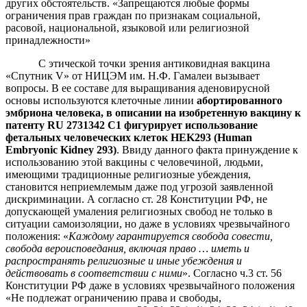
других обстоятельств. «Запрещаются любые формы
ограничения прав граждан по признакам социальной,
расовой, национальной, языковой или религиозной
принадлежности»
С этической точки зрения антиковидная вакцина
«Спутник V» от НИЦЭМ им. Н.Ф. Гамалеи вызывает
вопросы. В ее составе для выращивания аденовирусной
основы используются клеточные линии
абортированного
эмбриона человека, в описании на изобретенную вакцину к
патенту RU​ 2731342​ C1​ фигурирует использование
фетальных человеческих клеток HEK293 (Human
Embryonic Kidney 293)
. Ввиду данного факта принуждение к
использованию этой вакцины с человечиной, людьми,
имеющими традиционные религиозные убеждения,
становится неприемлемым даже под угрозой заявленной
дискриминации. А согласно ст. 28 Конституции РФ, не
допускающей умаления религиозных свобод не только в
ситуации самоизоляции, но даже в условиях чрезвычайного
положения: «
Каждому гарантируется свобода совести,
свобода вероисповедания, включая право … иметь и
распространять религиозные и иные убеждения и
действовать в соответствии с ними
». Согласно ч.3 ст. 56
Конституции РФ даже в условиях чрезвычайного положения
«Не подлежат ограничению права и свободы,