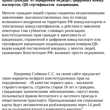
права граждан от оцифровки медкарт, цифровых ковид-
паспортов, QR-сертификатов вакцинации.
Многие граждане нашей страны озадачены неоднозначными
заявлениями высокопоставленных лиц по поводу
возможного внедрения на территории РФ ковид-паспортов и
электронных ковид-сертификатов, а действия и заявления
некоторых глав субъектов, ставящих реализацию
конституционных прав граждан в зависимость от
вакцинации, отраженной в цифровом ковид-паспорте или
сертификате вакцинации индивидуальным номером,QR-
кодом каждой поставленной вакцины, у многих людей,
уважающих Конституцию РФ, вызывает просто недоумение.
Например Собянин С.С. на своем сайте предлагает
такие варианты возврата конституционных прав на
передвижение. «В качестве первого шага – москвичи
старшего возраста, студенты старше 18 лет и граждане,
страдающие хроническими заболеваниями, смогут вновь
пользоваться правом бесплатного и льготного проезда в
общественном транспорте. Принадлежащие им социальные
карты будут автоматически разблокированы через 14 дней
после получения второго компонента вакцины”.