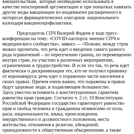
вмешательствам, которые необходимо использовать в
качестве неоспоримой аргументации и при попытках навязать
другие виды вакцинации из неадекватно расширенного в
интересах фармацевтических олигархов национального
календаря вакцинопрофилактики.
Председатель СПЧ Валерий Фадеев в ходе пресс-
конференции на тему: «COVID-паспорта: мнение СПЧ и
медицинского сообщества», заявил — «Похоже, между строк
можно прочитать, что речь идет о введении самого разного
рода ограничений – по пересечению границ, по перемещению
внутри стран, по участию в различных мероприятиях,
ограничениях в трудоустройстве. И если это так, то речь идет
фактически о дискриминации тех, кто не получил прививку
от коронавируса, речь идет о поражении части населения в
своих правах. Причем очень важно, что поражены в правах
будут здоровые люди, в подавляющем большинстве.
Здесь уместно вспомнить о конституционных гарантиях
равенства прав граждан. Согласно ч. 2 ст. 19 Конституции
Российской Федерации государство гарантирует равенство
прав и свобод человека и гражданина независимо от пола,
расы, национальности, языка, происхождения,
имущественного и должностного положения, места
жительства, отношения к религии, убеждений,
принадлежности к общественным объединениям, а также