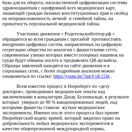
базы для их оборота, насильственной цифровизации системы
здравоохранения с оцифровкой всех медицинских карт,
лишающей граждан базовых конституционных прав и свобод
на неприкосновенность личной и семейной тайны, на
приватность персональной медицинской тайны.
Участники движения « Родительскийотпор.рф »
обращаются ко всем гражданам с просьбой противостоять
внедрению цифровых систем, направленных на цифровую
сегрегацию общества по аналогии с фашистскими гетто,
современные узники которых вместо позорных нашивок на
груди будут обязаны носить и предъявлять QR-аусвайсы.
Образцы заявлений находятся на сайте движения и в
социальных сетях, с более подробным анализом можно
ознакомиться по ссылке:
https://youtu.be/7qtpYxK15Jg
.
Всем известен процесс в Нюрнберге по «делу
докторов», проводивших медицинские опыты над
заключенными в концлагерях Дахау, Бухенвальде, в результате
которых умирало до 90 % вакцинированных людей, над
которыми фашисты ставили жуткие медицинские
эксперименты. Именно после этого процесса был принят
Нюрнбергский кодекс врачей, который закрепил право на
добровольность любых медицинских экспериментов в
качестве общепризнанной международной нормы,