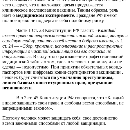
чего следует, что в настоящее время продолжается
клиническое исследование вакцины. Таким образом, речь
идет о
медицинском эксперименте
. Граждане РФ имеют
полное право не подвергать себя подобному риску.
Часть 1 Ст. 23 Конституции РФ гласит: «
Каждый
имеет право на неприкосновенность частной жизни, личную и
семейную тайну, защиту своей чести и доброго имени»,
ач.1
ст. 24 — «
Сбор, хранение, использование и распространение
информации о частной жизни лица без его согласия не
допускаются».
В силу этого разглашение профессиональной
медицинской тайны о том, сделал человек прививку или не
сделал — недопустимо. При принятии обязательных ковид-
паспортов или цифровых ковид-сертификатов вакцинации ,
человек будет считаться
по умолчанию преступником,
лишен базовых конституционных прав, презумпции
невиновности
.
В ч.2 ст. 45 Конституции РФ говорится, что «Каждый
вправе защищать свои права и свободы всеми способами, не
запрещенными законом».
Поэтому человек может защищать себя, свое достоинство
всеми законными способами от любой вакцинации.