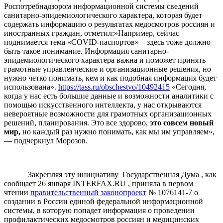
Роспотребнадзором информационной системы сведений
санитарно-эпидемиологического характера, которая будет
содержать информацию о результатах медосмотров россиян и
иностранных граждан, отметил:»Например, сейчас
поднимается тема «COVID-паспортов» – здесь тоже должно
быть такое понимание. Информация санитарно-
эпидемиологического характера важна и поможет принять
грамотные управленческие и организационные решения, но
нужно четко понимать, кем и как подобная информация будет
использована».
https://tass.ru/obschestvo/10492415
«Сегодня,
когда у нас есть большие данные и возможности аналитики с
помощью искусственного интеллекта, у нас открываются
невероятные возможности для грамотных организационных
решений, планирования. Это все здорово,
это совсем новый
мир,
но каждый раз нужно понимать, как мы им управляем»,
— подчеркнул Морозов.
Закрепляя эту инициативу Государственная Дума , как
сообщает 26 января INTERFAX.RU , приняла в первом
чтении
правительственный законопроект
№ 1076141-7 о
создании в России единой федеральной информационной
системы, в которую попадет информация о проведении
профилактических медосмотров россиян и медицинских