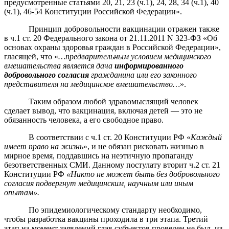
предусмотренные статьями 20, 21, 23 (ч.1), 24, 28, 34 (ч.1), 40
(ч.1), 46-54 Конституции Российской Федерации».
Принцип добровольности вакцинации отражен также
в ч.1 ст. 20 Федерального закона от 21.11.2011 N 323-ФЗ «Об
основах охраны здоровья граждан в Российской Федерации»,
гласящей, что «
…предварительным условием медицинского
вмешательства является дача
информированного
добровольного согласия
гражданина или его законного
представителя на медицинское вмешательство…
».
Таким образом любой здравомыслящий человек
сделает вывод, что вакцинация, включая детей — это не
обязанность человека, а его свободное право.
В соответствии с ч.1 ст. 20 Конституции РФ «
Каждый
имеет право на жизнь
», и не обязан рисковать жизнью в
мирное время, поддавшись на неэтичную пропаганду
безответственных СМИ. Данному постулату вторит ч.2 ст. 21
Конституции РФ
«Никто не может быть без добровольного
согласия подвергнут медицинским, научным или иным
опытам».
По эпидемиологическому стандарту необходимо,
чтобы разработка вакцины проходила в три этапа. Третий
этап на момент заявлений глав субъектов проведен не был, из