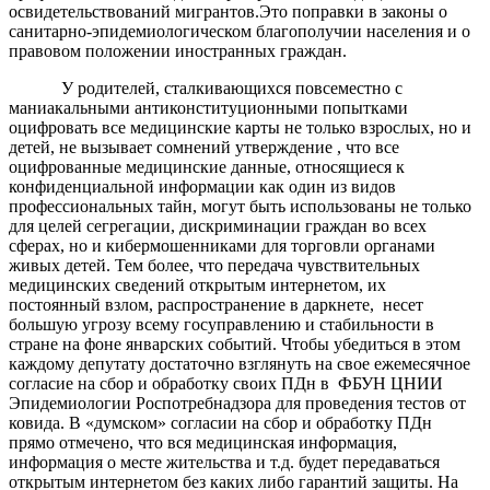
освидетельствований мигрантов.Это поправки в законы о
санитарно-эпидемиологическом благополучии населения и о
правовом положении иностранных граждан.
У родителей, сталкивающихся повсеместно с
маниакальными антиконституционными попытками
оцифровать все медицинские карты не только взрослых, но и
детей, не вызывает сомнений утверждение , что все
оцифрованные медицинские данные, относящиеся к
конфиденциальной информации как один из видов
профессиональных тайн, могут быть использованы не только
для целей сегрегации, дискриминации граждан во всех
сферах, но и кибермошенниками для торговли органами
живых детей. Тем более, что передача чувствительных
медицинских сведений открытым интернетом, их
постоянный взлом, распространение в даркнете, несет
большую угрозу всему госуправлению и стабильности в
стране на фоне январских событий. Чтобы убедиться в этом
каждому депутату достаточно взглянуть на свое ежемесячное
согласие на сбор и обработку своих ПДн в ФБУН ЦНИИ
Эпидемиологии Роспотребнадзора для проведения тестов от
ковида. В «думском» согласии на сбор и обработку ПДн
прямо отмечено, что вся медицинская информация,
информация о месте жительства и т.д. будет передаваться
открытым интернетом без каких либо гарантий защиты. На