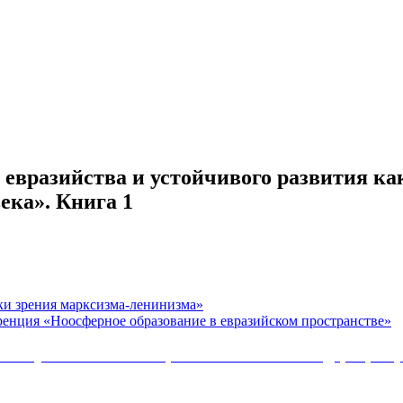
 евразийства и устойчивого развития ка
ека». Книга 1
ки зрения марксизма-ленинизма»
ренция «Ноосферное образование в евразийском пространстве»
Коммунистической партии Российской Федерации 