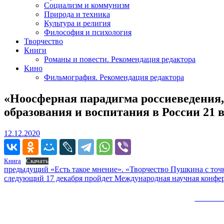
Социализм и коммунизм
Природа и техника
Культура и религия
Философия и психология
Творчество
Книги
Романы и повести. Рекомендация редактора
Кино
Фильмография. Рекомендация редактора
«Ноосферная парадигма россиеведения,
образования и воспитания в России 21 в
12.12.2020
12.12.2020
Книга
Скачать
Навигация
Предыдущий
предыдущий
«Есть такое мнение». «Творчество Пушкина с точ
Следующее
пост:
следующий
17 декабря пройдет Международная научная конфе
по
сообщение:
записям
Сайт 
Вверх