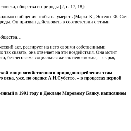
века, общества и природы [2, с. 17, 18]:
ходимого общения чтобы на умереть (Маркс К., Энгельс Ф. Соч.
рироды. Он призван действовать в соответствии с этими
 общества…
еческий акт, реагирует на него своими собственными
 так сказать, она отвечает на эти воздействия. Она мстит
о, без чего сама социальная жизнь невозможна, – сырья,
ской мощи хозяйственного природопотребления этим
о века, уже, по оценке А.И.Субетто,
–
в процессах первой
сенный в 1991 году в Докладе Мировому Банку, написанном