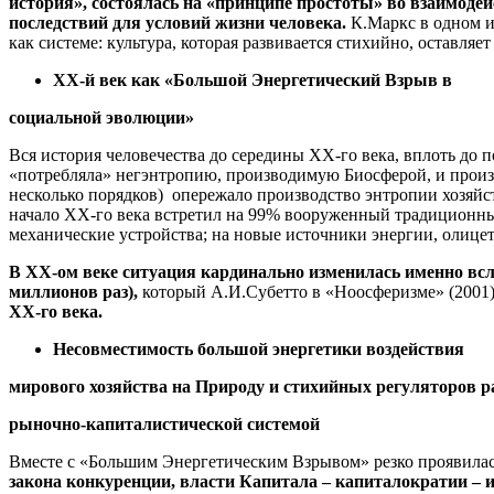
история», состоялась на «принципе простоты» во взаимодей
последствий для условий жизни человека.
К.Маркс в одном и
как системе: культура, которая развивается стихийно, оставляе
ХХ-й век как «Большой Энергетический Взрыв в
социальной эволюции»
Вся история человечества до середины ХХ-го века, вплоть до поя
«потребляла» негэнтропию, производимую Биосферой, и произ
несколько порядков) опережало производство энтропии хозяйст
начало ХХ-го века встретил на 99% вооруженный традиционны
механические устройства; на новые источники энергии, олиц
В ХХ-ом веке ситуация кардинально изменилась именно вслед
миллионов раз),
который А.И.Субетто в «Ноосферизме» (2001) 
ХХ-го века.
Несовместимость большой энергетики воздействия
мирового хозяйства на Природу и стихийных регуляторов 
рыночно-капиталистической системой
Вместе с «Большим Энергетическим Взрывом» резко проявила
закона конкуренции, власти Капитала – капиталократии – 