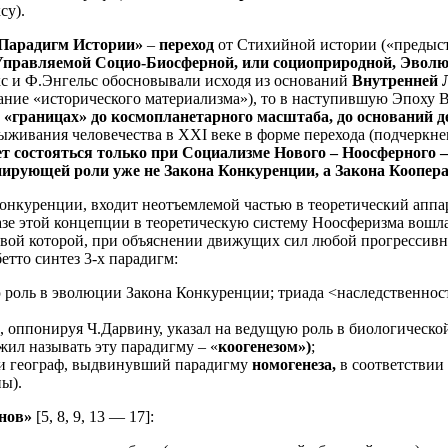
су).
у Парадигм Истории»
–
переход
от Стихийной истории («предыс
о Управляемой Социо-Биосферной, или социоприродной, Эвол
кс и Ф.Энгельс обосновывали исходя из оснований
Внутренней 
ание «исторического материализма»), то в наступившую Эпоху
их «границах» до космопланетарного масштаба, до основани
выживания человечества в XXI веке в форме перехода (подчерк
 состояться только при Социализме Нового – Ноосферного –
ирующей роли уже не Закона Конкуренции, а Закона Коопера
онкуренции, входит неотъемлемой частью в теоретический аппара
а базе этой концепции в теоретическую систему Ноосферизма вош
вой которой, при объяснении движущих сил любой прогрессив
тто синтез 3-х парадигм:
ю роль в эволюции Закона Конкуренции; триада <наследственност
, оппонируя Ч.Дарвину, указал на ведущую роль в биологическ
жил называть эту парадигму – «
коогенезом»)
;
г и географ, выдвинувший парадигму
номогенеза,
в соответствии
ы).
онов»
[5, 8, 9, 13 — 17]: