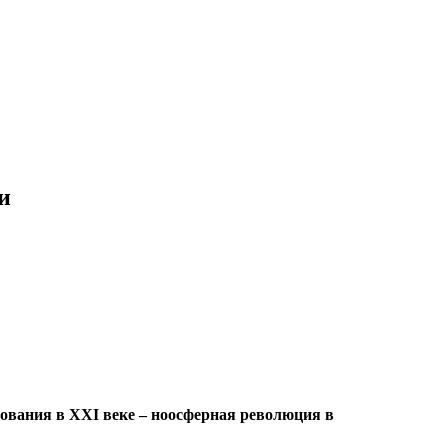
и
зования в
XXI
веке – ноосферная революция в