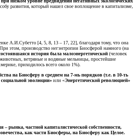
», при низком уровне предвидении негативных экологических
особу развития, который нашел свое воплощение в капитализме,
е А.И.Субетто [4, 5, 8, 13 – 17, 22], благодаря тому, что она
При этом, производство негэнтропии Биосферой намного (на
состоявшаяся история была малоэнергетической
(человек
 животных, ветряные и водяные мельницы, простейшие
ерике, приходилось всего около 1%).
тва на Биосферу в среднем на 7-мь порядков (т.е. в 10-ть
 социальной эволюции»
или «
Энергетической революцией»
я – рынка, частной капиталистической собственности,
овечества, как части Биосферы, на Биосферу как Целое.