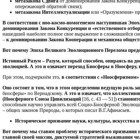
метазакона Сдвига
от доминирования Закона Конкуренци
опережающей обратной связи);
метазакона Интеллектуализации
или «Оразумления» про
В соответствии с ноо-космо-номогенезом наступившая Эпоха
доминирования Закона Конкуренции и «естественного отбо
нашедший наиболее полное свое выражение в сложившейся сис
–
к доминированию Закона Кооперации и механизма общест
Вот почему Эпоха Великого Эволюционного Перелома предста
Истинный Разум – Разум, который способен, опираясь на д
эволюцией. А это и означает переход Биосферы в Ноосферу,
При этом, подчеркнём это,
в соответствии с «Ноосферизмом
Оно состоит в том, что в этом определении ведущую роль 
биосферы» по Вернадскому.
А это и означает, что коллектив
(Ноосферного Союза Цивилизаций
[16, с. 43 — 51])
становитс
способным научно управлять всей Социо-Биосферной Эволюцие
– общих законов Природы, о которых писал В.Г.Афанасьев.
Историческое призвание науки, культуры, искусства и
Вот почему мы ставим проблему исторического призвания н
главной своей миссии, диктуемой стратегией выживания че