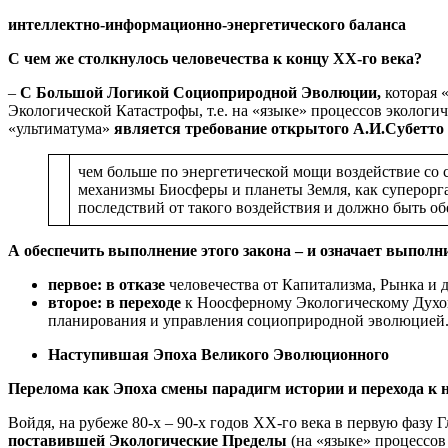
интеллектно-информационно-энергетического баланса
С чем же столкнулось человечества к концу ХХ-го века?
–
С Большой Логикой Социоприродной Эволюции,
которая 
Экологической Катастрофы, т.е. на «языке» процессов экологи
«ультиматума»
является требование открытого А.И.Субетто
чем больше по энергетической мощи воздействие со 
механизмы Биосферы и планеты Земля, как суперорг
последствий от такого воздействия и должно быть 
А обеспечить выполнение этого закона – и означает выполн
первое: в отказе
человечества от Капитализма, Рынка и 
второе: в переходе
к Ноосферному Экологическому Духов
планирования и управления социоприродной эволюцией
Наступившая Эпоха Великого Эволюционного
Перелома как Эпоха смены парадигм истории и перехода к
Войдя, на рубеже 80-х – 90-х годов ХХ-го века в первую фазу
поставившей Экологические Пределы
(на «языке» процессо