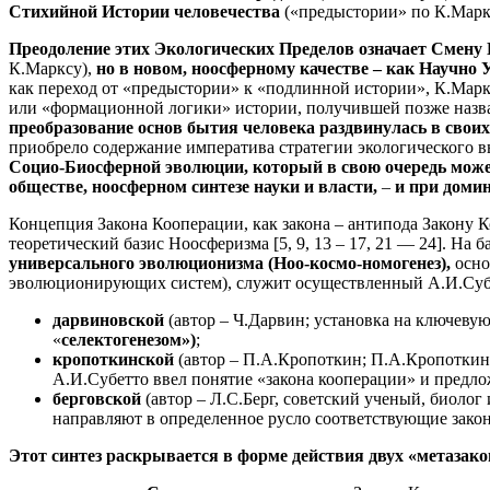
Стихийной Истории человечества
(«предыстории» по К.Марк
Преодоление этих Экологических Пределов означает Смен
К.Марксу),
но в новом, ноосферному качестве – как Научн
как переход от «предыстории» к «подлинной истории», К.Мар
или «формационной логики» истории, получившей позже назв
преобразование основ бытия человека раздвинулась в сво
приобрело содержание императива стратегии экологического 
Социо-Биосферной эволюции, который в свою очередь может
обществе, ноосферном синтезе науки и власти,
–
и при домин
Концепция Закона Кооперации, как закона – антипода Закону К
теоретический базис Ноосферизма [5, 9, 13 – 17, 21 — 24]. Н
универсального эволюционизма (Ноо-космо-номогенез),
осно
эволюционирующих систем), служит осуществленный А.И.Субе
дарвиновской
(автор – Ч.Дарвин; установка на ключеву
«
селектогенезом»)
;
кропоткинской
(автор – П.А.Кропоткин; П.А.Кропоткин
А.И.Субетто ввел понятие «закона кооперации» и предло
берговской
(автор – Л.С.Берг, советский ученый, биоло
направляют в определенное русло соответствующие закон
Этот синтез раскрывается в форме действия двух «метазак