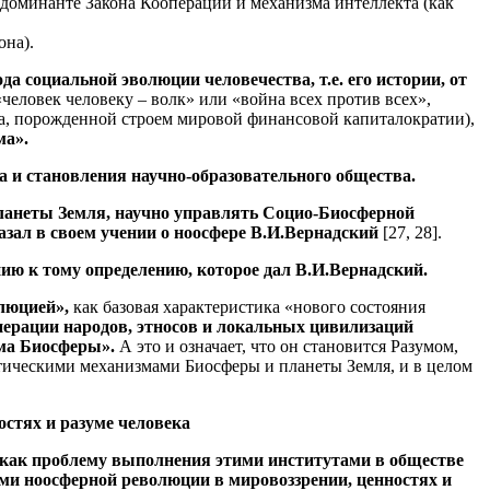
 доминанте Закона Кооперации и механизма интеллекта (как
она).
 социальной эволюции человечества, т.е. его истории, от
человек человеку – волк» или «война всех против всех»,
а, порожденной строем мировой финансовой капиталократии),
ма».
а и становления научно-образовательного общества.
планеты Земля, научно управлять Социо-Биосферной
азал в своем учении о ноосфере В.И.Вернадский
[27, 28].
ию к тому определению, которое дал В.И.Вернадский.
олюцией»,
как базовая характеристика «нового состояния
операции народов, этносов и локальных цивилизаций
ума Биосферы».
А это и означает, что он становится Разумом,
ическими механизмами Биосферы и планеты Земля, и в целом
остях и разуме человека
как проблему выполнения этими институтами в обществе
и ноосферной революции в мировоззрении, ценностях и