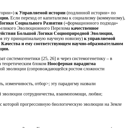
тории»)
к Управляемой истории
(подлинной истории» по
юции.
Если переход от капитализма к социализму (коммунизму),
Логики Социального Развития
(«формационного подхода»
 Великого Эволюционного Перелома
качественное
й действия Большой Логики Социоприродной Эволюции,
нем эту принципиальную научную новизну)
к управляемой
 Качества и ему соответствующем научно-образовательном
ции.
т системогенетики [25, 26] и через системогенетику – в
ла теоретическим блоком
Ноосферная парадигма
ной эволюции (сопровождающейся ростом сложности
ь, изменчивость, отбор>; эту парадигму назвали
ой эволюции сотрудничества, взаимопомощи, любви;
 с которой прогрессивную биологическую эволюции на Земле