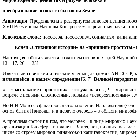
мировоззрении, ценностях и разуме человека и
преобразование основ его бытия на Земле
Аннотация:
Представлена в развернутом виде концепция ноосф
XVII Всемирном Научном Конгрессе «Современная наука: откр
Ключевые слова:
ноосфера, ноосферизм, социализм, капитализм
Конец «Стихийной истории» на «принципе простоты» 
Настоящая работа является развитием основных идей Научной ш
13 – 17, 20 — 23].
Известный советский и русский ученый, академик АН СССР, 
начавшейся, в нашем определении
[6, 7],
Великой парадигмал
«… «расставание с простотой» – это уже навсегда! …мир дейст
встрече с новыми сложностями, новыми «невероятностями»…»
Но Н.Н.Моисеев фиксировал столкновение Наблюдателя (челове
основ бытия Природы, и в первую очередь – в области микроф
А проблема состоит в том, что Человек – в лице Мировых Наук
организации Биосферы и планеты Земля, вступивших, как мега
числе со строем мировой финансовой капиталократии, мировы