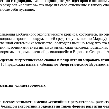
ствии с Природой, т.е. на «принципе (методе) проб и ошибок
з разделов «Капитала» так выразил свое отношение к такому сп
т после себя пустыню.
вления глобального экологического кризиса, состоялась, по оценк
водила энтропию в окружающей среде («пустыню» по Марксу). 
венной системой человечества, благодаря именно тому, что эта
ми источниками энергии: мускульная сила человека, домашних
етворяемые «промышленной революцией» в Европе и Северной Ам
ствие энергетического скачка в воздействии мирового хозяйс
[5] предложил назвать «
Большим Энергетическим Взрывом в
развития, олицетворяемых
сь
несовместимость именно «стихийных регуляторов» развити
и большой энергетики воздействия такой формы развития чел