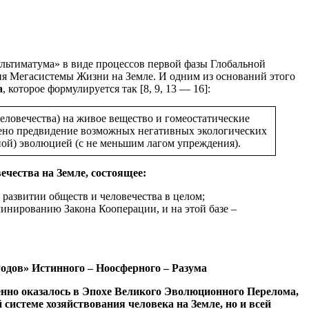
ультиматума» в виде процессов первой фазы Глобальной
ытия Мегасистемы Жизни на Земле. И одним из оснований этого
а
, которое формулируется так [8, 9, 13 — 16]:
еловечества) на живое вещество и гомеостатические
чено предвидение возможных негативных экологических
ной) эволюцией (с не меньшим лагом упреждения).
чества на Земле, состоящее:
развитии обществ и человечества в целом;
инированию Закона Кооперации, и на этой базе –
одов» Истинного – Ноосферного – Разума
енно оказалось в Эпохе Великого Эволюционного Перелома,
системе хозяйствования человека на Земле, но и всей