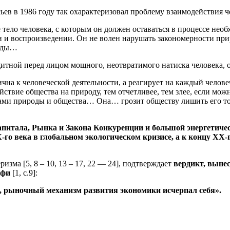
 в 1986 году так охарактеризовал проблему взаимодействия чело
тело человека, с которым он должен оставаться в процессе необ
нении и воспроизведении. Он не волен нарушать закономерности п
роды…
ащитной перед лицом мощного, неотвратимого натиска человека,
ична к человеческой деятельности, а реагирует на каждый челов
ствие общества на природу, тем отчетливее, тем злее, если можно
онами природы и общества… Она… грозит обществу лишить его тог
апитала, Рынка и Закона Конкуренции и большой энергетиче
го века в глобальном экологическом кризисе, а к концу ХХ-г
зма [5, 8 – 10, 13 – 17, 22 — 24], подтверждает
вердикт, выне
рафи
[1, с.9]:
, рыночный механизм развития экономики исчерпал себя».