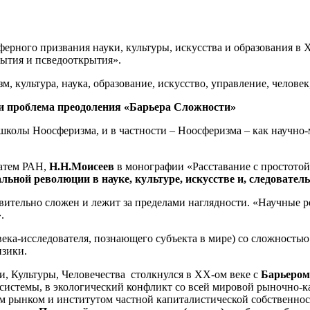
ерного призвания науки, культуры, искусства и образования в 
ытия и псведооткрытия».
, культура, наука, образование, искусство, управление, человек,
и проблема преодоления «Барьера Сложности»
колы Ноосферизма, и в частности – Ноосферизма – как научно-ми
затем РАН,
Н.Н.Моисеев
в монографии «Расставание с простотой»
ьной революции в науке, культуре, искусстве и, следователь
вительно сложен и лежит за пределами наглядности. «Научные р
.
ка-исследователя, познающего субъекта в мире) со сложностью
изики.
и, Культуры, Человечества столкнулся в ХХ-ом веке с
Барьеро
системы, в экологический конфликт со всей мировой рыночно-ка
м рынком и институтом частной капиталистической собственнос