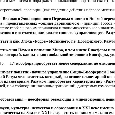
и и механизма отбора (как запаздывающий обратной связи) – к
грессивной эволюции (как следствие действия первого метазак
 Великого Эволюционного Перелома является Эпохой перехода
ра», представленных «социал-дарвинизмом»
(принцип Гоббса «
теме глобального империализма и экономического колониализм
венного интеллекта или коллективного «управляющего Разу
ет и как Эпоха «Родов» Истинного, т.е. Ноосферного, Разум
остижения Науки в познании Мира, в том числе Биосферы и 
 на который, как на закон глобальной эволюции Биосферы, ук
»
[5 — 17]
ноосфера приобретает новое содержание, по отношен
занимает понятие «научное управление Социо-Биосферной Эв
ный Разум человечества, который, на основе планетарной ко
я планетарным Разумом, приобретает характеристику «Раз
й, при соблюдении законов-ограничений, диктуемых гомеостат
 образования – ноосферная революция в мировоззрении, ценн
ауки, культуры, искусства и образования в
XXI
веке именно 
ловечества на Земле в
XXI
веке,
–
стать главными механизмам