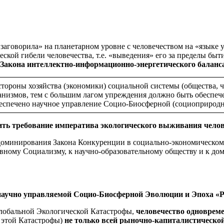
«заговорила» на планетарном уровне с человечеством на «языке 
ческой гибели человечества, т.е. «выведения» его за пределы б
 Закона интеллектно-информационно-энергетического баланс
стороны хозяйства (экономики) социальной системы (общества, ч
анизмов, тем с большим лагом упреждения должно быть обеспе
обеспечено научное управление Социо-Биосферной (социоприрод
ить требование императива экологического выживания челове
доминирования Закона Конкуренции в социально-экономическом 
ному Социализму, к научно-образовательному обществу и к дом
.
 научно управляемой Социо-Биосферной Эволюции и Эпоха «Р
 Глобальной Экологической Катастрофы,
человечество одноврем
в этой Катастрофы)
не только всей рыночно-капиталистической 