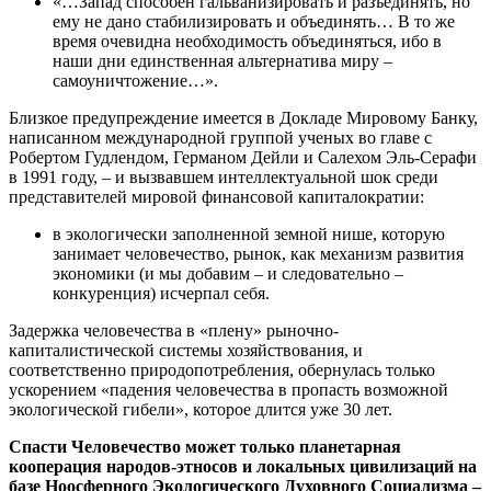
«…Запад способен гальванизировать и разъединять, но
ему не дано стабилизировать и объединять… В то же
время очевидна необходимость объединяться, ибо в
наши дни единственная альтернатива миру –
самоуничтожение…».
Близкое предупреждение имеется в Докладе Мировому Банку,
написанном международной группой ученых во главе с
Робертом Гудлендом, Германом Дейли и Салехом Эль-Серафи
в 1991 году, – и вызвавшем интеллектуальной шок среди
представителей мировой финансовой капиталократии:
в экологически заполненной земной нише, которую
занимает человечество, рынок, как механизм развития
экономики (и мы добавим – и следовательно –
конкуренция) исчерпал себя.
Задержка человечества в «плену» рыночно-
капиталистической системы хозяйствования, и
соответственно природопотребления, обернулась только
ускорением «падения человечества в пропасть возможной
экологической гибели», которое длится уже 30 лет.
Спасти Человечество может только планетарная
кооперация народов-этносов и локальных цивилизаций на
базе Ноосферного Экологического Духовного Социализма –