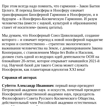
При этом всегда надо помнить, что гармония – Закон Бытия
Целого. И переход Биосферы в Ноосферу означает
трансформацию Биосферной Гармонии в Ноосферную, и в
будущем – в Ноосферно-Космическую Гармонию. И разум
человечества (вместе с наукой, культурой и образованием)
станет её носителем» (конец цитаты).
Мы думаем, что Ноосферный Союз Цивилизаций, создание
которого – и означает переход к новой ноосферной парадигме
истории и соответственно – стратегии экологического
выживания человечества на Земле, с доминированием Закона
Кооперации, с становлением Мира без Войн и Насилия,
должен стать одной из ведущих идей деятельности ООН на
ближайшее 20-летие, которое открывает начавшийся 2021-й
год. Научной базой для такого Союза может служить
Ноосферизм, как планетарная идеология XXI века!
Справки об авторах
Субетто Александр Иванович
: первый вице-президент
Петровской академии наук и искусств, почетный президент
Ноосферной общественной академии наук, председатель
Философского Совета Русского Космического Общества,
действительный член Российской академии естественных