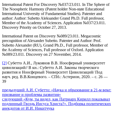
International Patent For Discovery №037/23.011. In The Sphere of
The Noospheric Harmony (Patent holder Non-state Educational
International University of Fundamental Studies). Patenter and
author: Author: Subetto Aleksander Grand Ph.D. Full professor,
Member of the Academy of Sciences. Application №037/23.011.
Discovery Priority on October 27, 2013.
International Patent on Discovery №089/23.011. Megacosmic
precognition of Alexander Subetto. Patenter and Author: Prof.
Subetto Alexander (RU), Grand Ph.D., Full professor, Member of
the Acafemy of Sciences, Full professor of Oxford. Application
№089/23.011. Discovery on 27 November, 2014.
[2]
Субетто А.И., Лукоянов В.В. Ноосферный университет
цивилизаций// В кн.: Субетто А.И. Законы творческого
развития и Ноосферный Университет Цивилизаций/ Под
науч. ред. В.В.Концевого. – СПб.: Астерион, 2020. – с. 26 —
39
Навигация
Предыдущий
предыдущий
А.И. Субетто: «Наука и образование в 21-м веке:
пост:
призвание и проблемы развития»
по
Следующее
следующий
«Кум, ты видел, как Патриарх Кирилл показывал
записям
сообщение:
подлинный Гвоздь Иисуса Христа?». Подборка политических
анекдотов от И.И. Никитчука