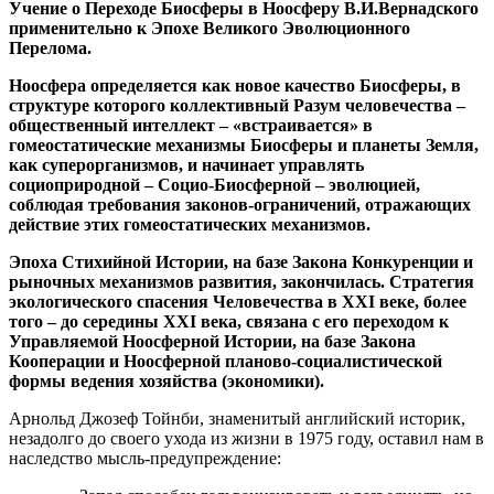
Учение о Переходе Биосферы в Ноосферу В.И.Вернадского
применительно к Эпохе Великого Эволюционного
Перелома.
Ноосфера определяется как новое качество Биосферы, в
структуре которого коллективный Разум человечества –
общественный интеллект – «встраивается» в
гомеостатические механизмы Биосферы и планеты Земля,
как суперорганизмов, и начинает управлять
социоприродной – Социо-Биосферной – эволюцией,
соблюдая требования законов-ограничений, отражающих
действие этих гомеостатических механизмов.
Эпоха Стихийной Истории, на базе Закона Конкуренции и
рыночных механизмов развития, закончилась. Стратегия
экологического спасения Человечества в
XXI
веке, более
того – до середины
XXI
века, связана с его переходом к
Управляемой Ноосферной Истории, на базе Закона
Кооперации и Ноосферной планово-социалистической
формы ведения хозяйства (экономики).
Арнольд Джозеф Тойнби, знаменитый английский историк,
незадолго до своего ухода из жизни в 1975 году, оставил нам в
наследство мысль-предупреждение: