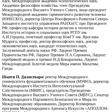
наук, Международной академии психологических наук,
Академии философии хозяйства, член Президиума
Международного Высшего Ученого Совета, вице-президент
Международной академии гармоничного развития человека
(ЮНЕСКО), директор Центра Ноосферного Развития Северо-
Западного института управления РАНХиГС при Президенте
РФ, профессор кафедры истории религии и теологии
Института истории и социальных наук РГПУ им.
А.И.Герцена, почетный профессор НовГУ им. Ярослава
Мудрого, профессор, доктор философских наук, доктор
экономических наук, кандидат технических наук,
Заслуженный деятель науки РФ, Лауреат Премии
Правительства РФ, Лауреат Премии П.А.Сорокина, Лауреат
серебряной медали и премии Н.Д.Кондратьева, Лауреат
Международной Золотой медали Мира имени Махатмы
Ганди.
Шанти П. Джаясекара:
ректор Международного
университета фундаментального обучения (МУФО), директор
Международного Института Интеллектуальной
Собственности (МИИС), председатель Президиума
Международного Высшего Ученого Совета (МВУС), Сенатор
Международного Парламента Безопасности и Мира по
Международному образованию, Директор Всемирных
программ Международного Ареопага Искусств «АПОЛЛОН-