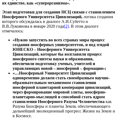
их единстве, как «суперорганизма».
Этап подготовки для создания НСЦ связан с становлением
Ноосферного Университета Цивилизаций,
логика создания
которого обсуждалась в диалоге А.И.Субетто и
В.В.Лукоянова в январе 2020 года
[2]
. В этом диалоге
отмечалось:
«Нужно запустить во всех странах мира процесс
создания ноосферных университетов, и под эгидой
ЮНЕСКО – Ноосферного Университета
Цивилизаций, которые бы возглавили процесс
ноосферного синтеза науки и образования,
обеспечили подготовку ученых, учителей и
управляющих новой – ноосферной – формации»;
«…Ноосферный Университет Цивилизаций
одновременно должен стать своеобразным научно-
образовательным механизмом становления
ноосферной планетарной кооперации цивилизаций,
через формирование мировой элиты, ноосферно-
планетарно-мыслящей и способной стать ядром
становления Ноосферного Разума Человечества
как
Разума Биосферы и планеты Земля, обеспечивающего
дальнейший эволюционный прогресс Жизни на Земле и
в Космосе.