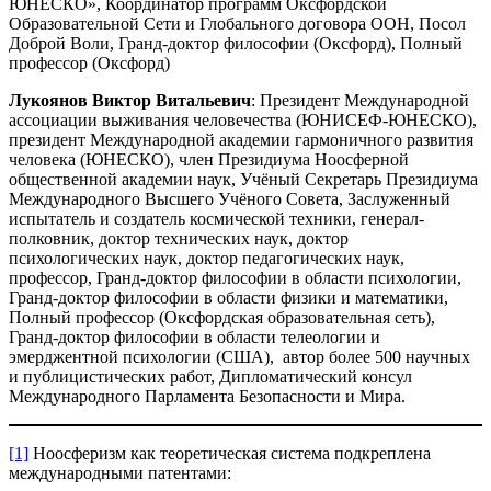
ЮНЕСКО», Координатор программ Оксфордской
Образовательной Сети и Глобального договора ООН, Посол
Доброй Воли, Гранд-доктор философии (Оксфорд), Полный
профессор (Оксфорд)
Лукоянов Виктор Витальевич
: Президент Международной
ассоциации выживания человечества (ЮНИСЕФ-ЮНЕСКО),
президент Международной академии гармоничного развития
человека (ЮНЕСКО), член Президиума Ноосферной
общественной академии наук, Учёный Секретарь Президиума
Международного Высшего Учёного Совета, Заслуженный
испытатель и создатель космической техники, генерал-
полковник, доктор технических наук, доктор
психологических наук, доктор педагогических наук,
профессор, Гранд-доктор философии в области психологии,
Гранд-доктор философии в области физики и математики,
Полный профессор (Оксфордская образовательная сеть),
Гранд-доктор философии в области телеологии и
эмерджентной психологии (США), автор более 500 научных
и публицистических работ, Дипломатический консул
Международного Парламента Безопасности и Мира.
[1]
Ноосферизм как теоретическая система подкреплена
международными патентами: