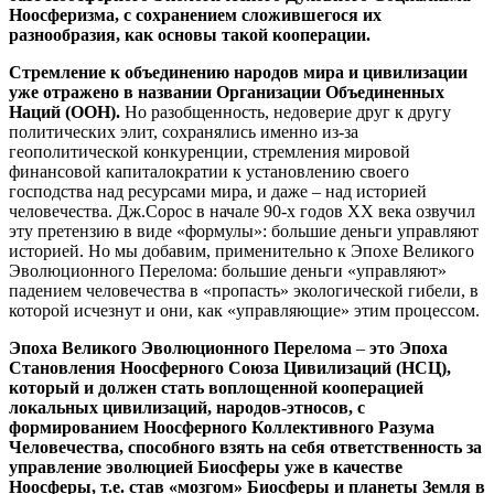
Ноосферизма, с сохранением сложившегося их
разнообразия, как основы такой кооперации.
Стремление к объединению народов мира и цивилизации
уже отражено в названии Организации Объединенных
Наций (ООН).
Но разобщенность, недоверие друг к другу
политических элит, сохранялись именно из-за
геополитической конкуренции, стремления мировой
финансовой капиталократии к установлению своего
господства над ресурсами мира, и даже – над историей
человечества. Дж.Сорос в начале 90-х годов ХХ века озвучил
эту претензию в виде «формулы»: большие деньги управляют
историей. Но мы добавим, применительно к Эпохе Великого
Эволюционного Перелома: большие деньги «управляют»
падением человечества в «пропасть» экологической гибели, в
которой исчезнут и они, как «управляющие» этим процессом.
Эпоха Великого Эволюционного Перелома
–
это Эпоха
Становления Ноосферного Союза Цивилизаций (НСЦ),
который и должен стать воплощенной кооперацией
локальных цивилизаций, народов-этносов, с
формированием Ноосферного Коллективного Разума
Человечества, способного взять на себя ответственность за
управление эволюцией Биосферы уже в качестве
Ноосферы, т.е. став «мозгом» Биосферы и планеты Земля в