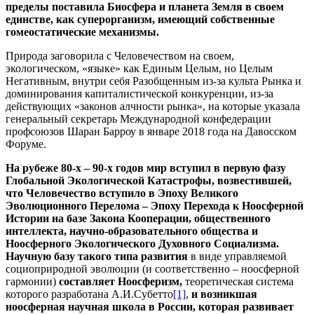
пределы поставила Биосфера и планета Земля в своем
единстве, как суперорганизм, имеющий собственные
гомеостатические механизмы.
Природа заговорила с Человечеством на своем,
экологическом, «языке» как Единым Целым, но Целым
Негативным, внутри себя Разобщенным из-за культа Рынка и
доминирования капиталистической конкуренции, из-за
действующих «законов алчности рынка», на которые указала
генеральный секретарь Международной конфедерации
профсоюзов Шаран Барроу в январе 2018 года на Давосском
Форуме.
На рубеже 80-х – 90-х годов мир вступил в первую фазу
Глобальной Экологической Катастрофы, возвестившей,
что Человечество вступило в Эпоху Великого
Эволюционного Перелома – Эпоху Перехода к Ноосферной
Истории на базе Закона Кооперации, общественного
интеллекта, научно-образовательного общества и
Ноосферного Экологического Духовного Социализма.
Научную базу такого типа развития
в виде управляемой
социоприродной эволюции (и соответственно – ноосферной
гармонии)
составляет Ноосферизм,
теоретическая система
которого разработана А.И.Субетто
[1]
,
и возникшая
ноосферная научная школа в России, которая
развивает