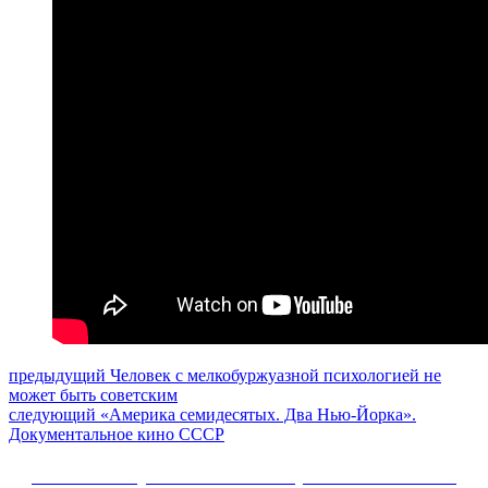
Навигация
Предыдущий
предыдущий
Человек с мелкобуржуазной психологией не
пост:
может быть советским
по
Следующее
следующий
«Америка семидесятых. Два Нью-Йорка».
записям
сообщение:
Документальное кино СССР
Сайт Коммунистической партии Российской