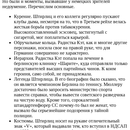
Но были и моменты, вызвавшие у немецких зрителей
недоумение. Перечислим основные.
Курение. Штирлиц и его коллеги регулярно пускают
клубы дыма, несмотря на то, что в Третьем рейхе велась
жесткая борьба против табакокурения.
Высокопоставленный эсэсовец, застигнутый с
сигаретой, мог поплатиться карьерой.
Обручальные кольца. Радистка Кэт, как и многие другие
персонажи, носила свое на правой руке, что для
Германии совершенно не характерно.
Иерархия. Радистка Кэт попала на лечение в
берлинскую клинику «Шарите», куда отправляли только
представителей высших партийных чинов. К коим
героиня, само собой, не принадлежала.
Легенда Штирлица. В его биографии было сказано, что
он является чемпионом Берлина по теннису. Мюллеру
достаточно было запросить министерство спорта
навести справки, чтобы вывести советского разведчика
на чистую воду. Кроме того, сорокалетний
штандартенфюрер СС почему-то был не женат, что
вызвало бы серьезнейшие подозрения у тайной
полиции.
Костюмы. Штирлиц носит на рукаве отличительный
знак «V», который выдавали тем, кто вступил в НДСАП