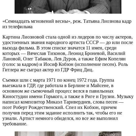
«Семнадцать мгновений весны», реж. Татьяна Лиознова кадр
из телефильма
Картина Лиозновой стала одной из лидеров по числу актеров,
удостоенных звания народного артиста СССР — до или после
выхода фильма. В этом списке значатся 11 имен, среди
которых — Вячеслав Тихонов, Леонид Броневой, Василий
Лановой, Олег Табаков, Лев Дуров, а также Ефим Копелян
(голос за кадром) и Иосиф Кобзон (исполнение песен). Роль
Гитлера же сыграл актер из ГДР Фриц Диц.
Съемки шли с марта 1971 по конец 1972 года. Группа
выезжала в ГДР, где работала в Берлине и Майсене, в
основном же съемочный процесс велся в павильонах
Киностудии имени Горького, а также в Риге и Грузии. Музыку
написал композитор Микаэл Таривердиев, слова песен —
поэт Роберт Рождественский. Спел их Кобзон, причем
получив перед этим задание исполнить так, чтобы его не
узнали. Артист немного обиделся, но все же выполнил
требование.