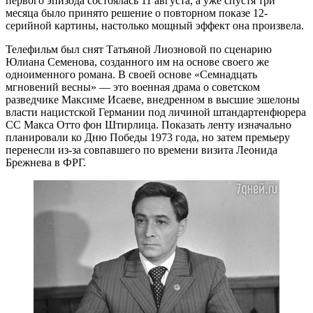
первого эпизода состоялась 11 августа, а уже спустя три
месяца было принято решение о повторном показе 12-
серийной картины, настолько мощный эффект она произвела.
Телефильм был снят Татьяной Лиозновой по сценарию
Юлиана Семенова, созданного им на основе своего же
одноименного романа. В своей основе «Семнадцать
мгновений весны» — это военная драма о советском
разведчике Максиме Исаеве, внедренном в высшие эшелоны
власти нацистской Германии под личиной штандартенфюрера
СС Макса Отто фон Штирлица. Показать ленту изначально
планировали ко Дню Победы 1973 года, но затем премьеру
перенесли из-за совпавшего по времени визита Леонида
Брежнева в ФРГ.