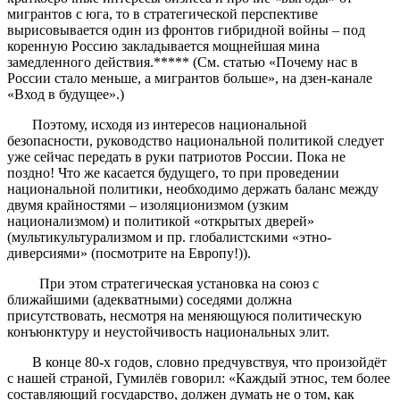
мигрантов с юга, то в стратегической перспективе
вырисовывается один из фронтов гибридной войны – под
коренную Россию закладывается мощнейшая мина
замедленного действия.***** (См. статью «Почему нас в
России стало меньше, а мигрантов больше», на дзен-канале
«Вход в будущее».)
Поэтому, исходя из интересов национальной
безопасности, руководство национальной политикой следует
уже сейчас передать в руки патриотов России. Пока не
поздно! Что же касается будущего, то при проведении
национальной политики, необходимо держать баланс между
двумя крайностями – изоляционизмом (узким
национализмом) и политикой «открытых дверей»
(мультикультурализмом и пр. глобалистскими «этно-
диверсиями» (посмотрите на Европу!)).
При этом стратегическая установка на союз с
ближайшими (адекватными) соседями должна
присутствовать, несмотря на меняющуюся политическую
конъюнктуру и неустойчивость национальных элит.
В конце 80-х годов, словно предчувствуя, что произойдёт
с нашей страной, Гумилёв говорил: «Каждый этнос, тем более
составляющий государство, должен думать не о том, как