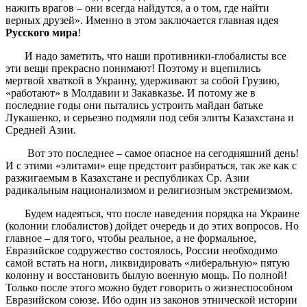
нажить врагов – они всегда найдутся, а о том, где найти
верных друзей». Именно в этом заключается главная идея
Русского мира
!
И надо заметить, что наши противники-глобалисты все
эти вещи прекрасно понимают! Поэтому и вцепились
мертвой хваткой в Украину, удерживают за собой Грузию,
«работают» в Молдавии и Закавказье. И потому же в
последние годы они пытались устроить майдан батьке
Лукашенко, и серьезно подмяли под себя элиты Казахстана и
Средней Азии.
Вот это последнее – самое опасное на сегодняшний день!
И с этими «элитами» еще предстоит разбираться, так же как с
разжигаемым в Казахстане и республиках Ср. Азии
радикальным национализмом и религиозным экстремизмом.
Будем надеяться, что после наведения порядка на Украине
(колонии глобалистов) дойдет очередь и до этих вопросов. Но
главное – для того, чтобы реальное, а не формальное,
Евразийское содружество состоялось, России необходимо
самой встать на ноги, ликвидировать «либеральную» пятую
колонну и восстановить былую военную мощь. По полной!
Только после этого можно будет говорить о жизнеспособном
Евразийском союзе. Ибо один из законов этнической истории