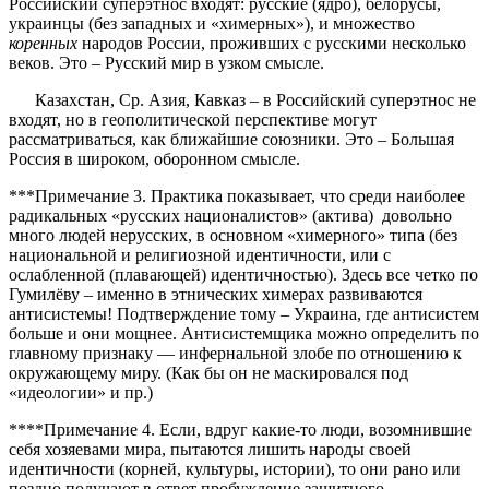
Российский суперэтнос входят: русские (ядро), белорусы,
украинцы (без западных и «химерных»), и множество
коренных
народов России, проживших с русскими несколько
веков. Это – Русский мир в узком смысле.
Казахстан, Ср. Азия, Кавказ – в Российский суперэтнос не
входят, но в геополитической перспективе могут
рассматриваться, как ближайшие союзники. Это – Большая
Россия в широком, оборонном смысле.
***Примечание 3. Практика показывает, что среди наиболее
радикальных «русских националистов» (актива) довольно
много людей нерусских, в основном «химерного» типа (без
национальной и религиозной идентичности, или с
ослабленной (плавающей) идентичностью). Здесь все четко по
Гумилёву – именно в этнических химерах развиваются
антисистемы! Подтверждение тому – Украина, где антисистем
больше и они мощнее. Антисистемщика можно определить по
главному признаку — инфернальной злобе по отношению к
окружающему миру. (Как бы он не маскировался под
«идеологии» и пр.)
****Примечание 4. Если, вдруг какие-то люди, возомнившие
себя хозяевами мира, пытаются лишить народы своей
идентичности (корней, культуры, истории), то они рано или
поздно получают в ответ пробуждение защитного