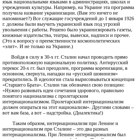
язык национальными языками в администрациях, школах и
учреждениях культуры. Например, на Украине эта программа
получила название украинизации. (Вам это ничего не
напоминает?) Все служащие госучреждений до 1 января 1926
г. должны были выучить украинский язык под угрозой
увольнения с работы. Решено было украинизировать газеты,
книжные издательства, театры, вывески, надписи и прочее.
(Это к вопросу о преемственности космополитических
«элит». И не только на Украине.)
Войдя в силу в 30-х гг. Сталин начал проводить прямо
противоположную национальную политику. Антирусский
перекос 20-х гг. был преодолен, программа коренизации, в
основном, свернута, нападки на «русский шовинизм»
прекратились. В идеологии стала вырисовываться концепция
«Старшего Брата». Сталин так обозначил свою позицию:
«Нужно развивать идеи сочетания здорового, правильно
понятого национализма с пролетарским
интернационализмом. Пролетарский интернационализм
должен опираться на этот национализм». Другими словами –
вот вам база, а вот – надстройка. (Диалектика!)
Таким образом, интернационализм при Ленине и
интернационализм при Сталине – это два разных
интернационализма. При Ленине интернационализм был