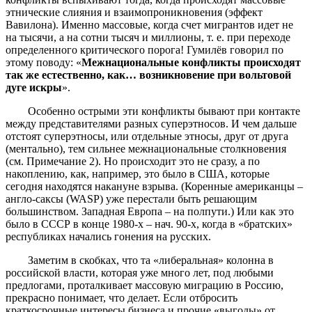
этнические слияния и взаимопроникновения (эффект
Вавилона). Именно массовые, когда счет мигрантов идет не
на тысячи, а на сотни тысяч и миллионы, т. е. при переходе
определенного критического порога! Гумилёв говорил по
этому поводу: «
Межнациональные конфликты происходят
так же естественно, как… возникновение при вольтовой
дуге искры
».
Особенно острыми эти конфликты бывают при контакте
между представителями разных суперэтносов. И чем дальше
отстоят суперэтносы, или отдельные этносы, друг от друга
(ментально), тем сильнее межнациональные столкновения
(см. Примечание 2). Но происходит это не сразу, а по
накоплению, как, например, это было в США, которые
сегодня находятся накануне взрыва. (Коренные американцы –
англо-саксы (WASP) уже перестали быть решающим
большинством. Западная Европа – на полпути.) Или как это
было в СССР в конце 1980-х – нач. 90-х, когда в «братских»
республиках начались гонения на русских.
Заметим в скобках, что та «либеральная» колонна в
российской власти, которая уже много лет, под любыми
предлогами, проталкивает массовую миграцию в Россию,
прекрасно понимает, что делает. Если отбросить
краткосрочные интересы бизнеса и прочие «выгоды» от