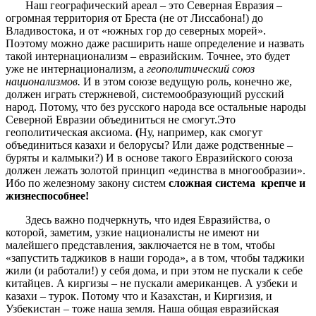
Наш географический ареал – это Северная Евразия –
огромная территория от Бреста (не от Лиссабона!) до
Владивостока, и от «южных гор до северных морей».
Поэтому можно даже расширить наше определение и назвать
такой интернационализм – евразийским. Точнее, это будет
уже не интернационализм, а
геополитический союз
национализмов.
И в этом союзе ведущую роль, конечно же,
должен играть стержневой, системообразующий русский
народ. Потому, что без русского народа все остальные народы
Северной Евразии объединиться не смогут.Это
геополитическая аксиома.
(
Ну, например, как смогут
объединиться казахи и белорусы? Или даже родственные –
буряты и калмыки?) И в основе такого Евразийского союза
должен лежать золотой принцип «единства в многообразии».
Ибо по железному закону систем
сложная система крепче и
жизнеспособнее!
Здесь важно подчеркнуть, что идея Евразийства, о
которой, заметим, узкие националисты не имеют ни
малейшего представления, заключается не в том, чтобы
«запустить таджиков в наши города», а в том, чтобы таджики
жили (и работали!) у себя дома, и при этом не пускали к себе
китайцев. А киргизы – не пускали американцев. А узбеки и
казахи – турок. Потому что и Казахстан, и Киргизия, и
Узбекистан – тоже наша земля. Наша общая евразийская