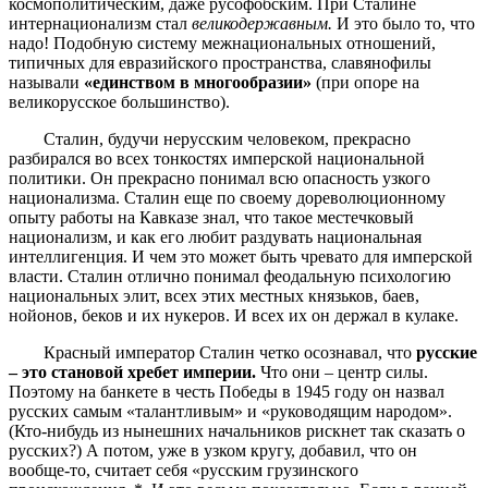
космополитическим, даже русофобским. При Сталине
интернационализм стал
великодержавным.
И это было то, что
надо! Подобную систему межнациональных отношений,
типичных для евразийского пространства, славянофилы
называли
«единством в многообразии»
(при опоре на
великорусское большинство).
Сталин, будучи нерусским человеком, прекрасно
разбирался во всех тонкостях имперской национальной
политики. Он прекрасно понимал всю опасность узкого
национализма. Сталин еще по своему дореволюционному
опыту работы на Кавказе знал, что такое местечковый
национализм, и как его любит раздувать национальная
интеллигенция. И чем это может быть чревато для имперской
власти. Сталин отлично понимал феодальную психологию
национальных элит, всех этих местных князьков, баев,
нойонов, беков и их нукеров. И всех их он держал в кулаке.
Красный император Сталин четко осознавал, что
русские
– это становой хребет империи.
Что они – центр силы.
Поэтому на банкете в честь Победы в 1945 году он назвал
русских самым «талантливым» и «руководящим народом».
(Кто-нибудь из нынешних начальников рискнет так сказать о
русских?) А потом, уже в узком кругу, добавил, что он
вообще-то, считает себя «русским грузинского