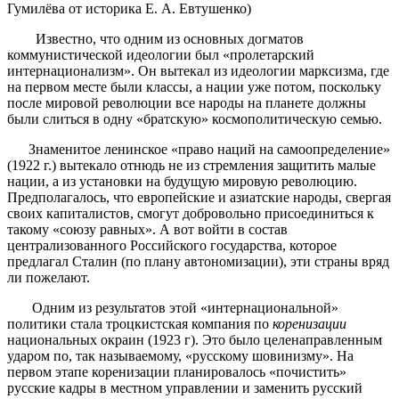
Гумилёва от историка Е. А. Евтушенко)
Известно, что одним из основных догматов
коммунистической идеологии был «пролетарский
интернационализм». Он вытекал из идеологии марксизма, где
на первом месте были классы, а нации уже потом, поскольку
после мировой революции все народы на планете должны
были слиться в одну «братскую» космополитическую семью.
Знаменитое ленинское «право наций на самоопределение»
(1922 г.) вытекало отнюдь не из стремления защитить малые
нации, а из установки на будущую мировую революцию.
Предполагалось, что европейские и азиатские народы, свергая
своих капиталистов, смогут добровольно присоединиться к
такому «союзу равных». А вот войти в состав
централизованного Российского государства, которое
предлагал Сталин (по плану автономизации), эти страны вряд
ли пожелают.
Одним из результатов этой «интернациональной»
политики стала троцкистская компания по
коренизации
национальных окраин (1923 г). Это было целенаправленным
ударом по, так называемому, «русскому шовинизму». На
первом этапе коренизации планировалось «почистить»
русские кадры в местном управлении и заменить русский