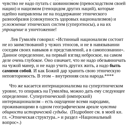
чувство не надо путать с шовинизмом (превосходством своей
нации) и нацизмом (геноцидом других наций), которые
идейно направлены не на поддержание этнического
разнообразия (совокупность здоровых национализмов) и
усложнение
этнических систем (суперэтносы), а на их
упрощение
и уничтожение!
Лев Гумилёв говорил: «Истинный национализм состоит
не из заимствований у чужих этносов, и не в навязывании
соседям своих навыков и представлений, а в самопознании».
Данное определение, на первый взгляд неброское, на самом
деле очень глубокое. Оно означает, что не надо обезьянничать
на чужой манер, и не надо учить других жить, а надо
быть
самими собой
. И как Божий дар хранить свою этническую
неповторимость. В этом – внутренняя сила народа.****
Что же касается интернационализма на суперэтническом
уровне, то опираясь на Гумилёва, можно дать ему следующее
определение. Суперэтнический (имперский)
интернационализм – есть ощущение всеми народами,
проживающими в одном географическом ареале
чувства
общности исторической судьбы
. (Подробнее см. в моей кн.
гл. «Этническая структура..» и раздел «Национальный
вопрос».)