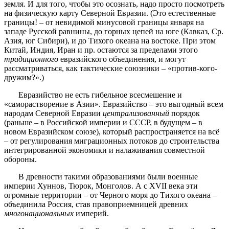
земля. И для того, чтобы это осознать, надо просто посмотреть
на физическую карту Северной Евразии. (Это естественные
границы! – от невидимой минусовой границы января на
западе Русской равнины, до горных цепей на юге (Кавказ, Ср.
Азия, юг Сибири), и до Тихого океана на востоке. При этом
Китай, Индия, Иран и пр. остаются за пределами этого
традиционного
евразийского объединения, и могут
рассматриваться, как тактические союзники – «против-кого-
дружим?».)
Евразийство не есть гибельное всесмешение и
«саморастворение в Азии». Евразийство – это выгодный всем
народам Северной Евразии
централизованный
порядок
(раньше – в Российской империи и СССР, в будущем – в
новом Евразийском союзе), который распространяется на всё
– от регулирования миграционных потоков до строительства
интегрированной экономики и налаживания совместной
обороны.
В древности такими образованиями были военные
империи Хуннов, Тюрок, Монголов. А с XVII века эти
огромные территории – от Черного моря до Тихого океана –
объединила Россия, став правоприемницей древних
многонациональных
империй.