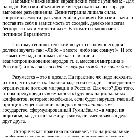
Напомним важнейший евразийский тезис Гумилёва: «Для
народов Евразии объединение всегда оказывалось гораздо
выгоднее разъединения. Дезинтеграция лишала силы,
сопротивляемости; разъединение в условиях Евразии значило
поставить себя в зависимость от соседей, далеко не всегда
бескорыстных и милостивых». В этом-то и заключается
истинное Евразийство!
Поэтому геополитический лозунг сегодняшнего дня
должен звучать так: «Либо – вместе, либо нас сомнут!». И это
– «вместе» надо понимать не как слияние и
взаимопроникновение народов (т. е. массовая миграция в
Россию!), а как
союз соседей, живущих каждый в своем доме.
Разумеется – это в идеале. На практике же надо исходить
из того, что уже есть. Главная задача на сегодня – немедленное
ограничение потоков миграции в Россию. Для чего? Для того,
чтобы предупредить возможность будущих национальных
конфликтов, которые неизбежны, если будет нарушен главный
принцип существования народов в
полиэтническом
государстве, сформулированный Гумилёвым:
«в мире, но
порознь»
, когда этносы живут рядом, не вмешиваясь в дела
друг друга.
Историческая практика показывает, что национальные
конфликты вспыхивают тогда, когда происходят массовые