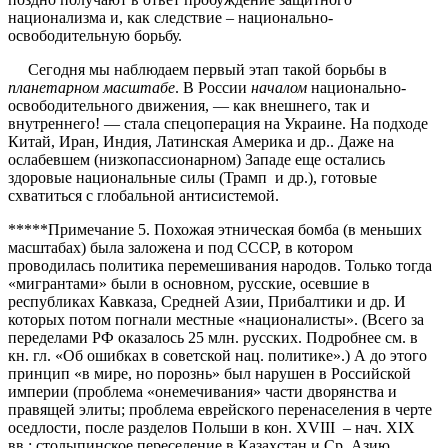
национализма и, как следствие – национально-
освободительную борьбу.
Сегодня мы наблюдаем первый этап такой борьбы в
планетарном масштабе
. В России
началом
национально-
освободительного движения, — как внешнего, так и
внутреннего! — стала спецоперация на Украине. На подходе
Китай, Иран, Индия, Латинская Америка и др.. Даже на
ослабевшем (низкопассионарном) Западе еще остались
здоровые национальные силы (Трамп и др.), готовые
схватиться с глобальной антисистемой.
*****Примечание 5. Похожая этническая бомба (в меньших
масштабах) была заложена и под СССР, в котором
проводилась политика перемешивания народов. Только тогда
«мигрантами» были в основном, русские, осевшие в
республиках Кавказа, Средней Азии, Прибалтики и др. И
которых потом погнали местные «националисты». (Всего за
переделами РФ оказалось 25 млн. русских. Подробнее см. в
кн. гл. «Об ошибках в советской нац. политике».) А до этого
принцип «в мире, но порознь» был нарушен в Российской
империи (проблема «онемечивания» части дворянства и
правящей элиты; проблема еврейского перенаселения в черте
оседлости, после разделов Польши в кон. XVIII – нач. XIX
вв.; столыпинское переселение в Казахстан и Ср. Азию,