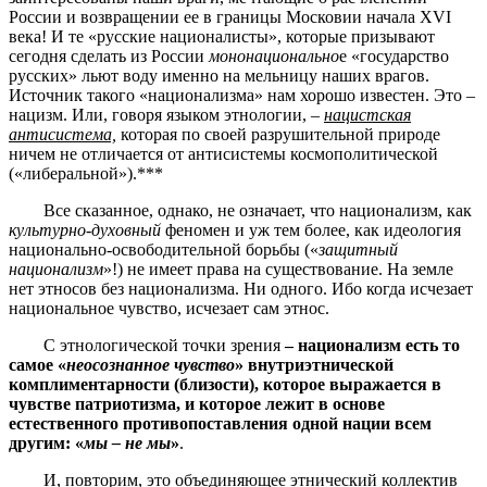
России и возвращении ее в границы Московии начала XVI
века! И те «русские националисты», которые призывают
сегодня сделать из России
мононационально
е «государство
русских» льют воду именно на мельницу наших врагов.
Источник такого «национализма» нам хорошо известен. Это –
нацизм. Или, говоря языком этнологии, –
нацистская
антисистема,
которая по своей разрушительной природе
ничем не отличается от антисистемы космополитической
(«либеральной»).***
Все сказанное, однако, не означает, что национализм, как
культурно-духовный
феномен и уж тем более, как идеология
национально-освободительной борьбы («
защитный
национализм
»!) не имеет права на существование. На земле
нет этносов без национализма. Ни одного. Ибо когда исчезает
национальное чувство, исчезает сам этнос.
С этнологической точки зрения
– национализм есть то
самое «
неосознанное чувство
» внутриэтнической
комплиментарности (близости), которое выражается в
чувстве патриотизма, и которое лежит в основе
естественного противопоставления одной нации всем
другим: «
мы – не мы
»
.
И, повторим, это объединяющее этнический коллектив