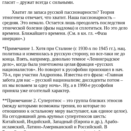
гласит – дружат всегда с сильными.
Хватит ли запаса русской пассионарности? Теория
этногенеза отвечает, что хватит. Наша пассионарность –
средняя. Это немало. Остается лишь преодолеть последствия
этнической болезни (фазы надлома) и сплотиться. Но это дело
времени. Ближайшего времени. (См. в кн. гл. «Фаза
инерции».)
*Примечание 1. Хотя при Сталине (с 1930-х по 1945 гг.), нац.
политика и изменилась в русскую сторону, но все-таки не до
конца. Взять, например, довольно темное «Ленинградское
дело», когда была уничтожена целая фракция «русских
националистов». Но поворот к русофобии произошел в нач.
70-х, при участии Андропова. Известна его фраза: «Главная
забота для нас – русский национализм; диссиденты потом –
их мы возьмем за одну ночь». Ну, а в 1990-е русофобия
приняла уже оголтелый характер.
**Примечание 2. Суперэтнос – это группа близких этносов
(между которыми возможны трения, но которые по
отношению к остальному миру выступают, как единое целое).
На сегодняшний день
крупных
суперэтносов шесть:
Китайский, Индийский, Западный (Европа и др.), Арабо-
исламский, Латино-Американский и Российский. В