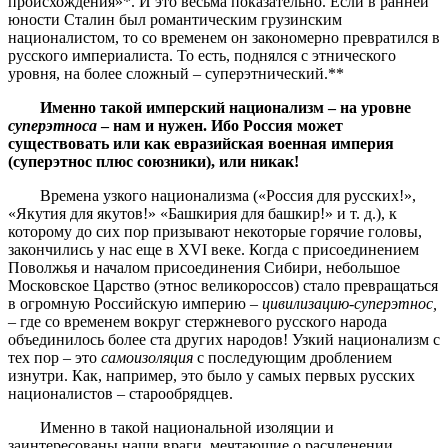
происхождения»*. И это весьма показательно. Если в ранней
юности Сталин был романтическим грузинским
националистом, то со временем он закономерно превратился в
русского империалиста. То есть, поднялся с этнического
уровня, на более сложный – суперэтнический.**
Именно такой имперский национализм – на уровне
суперэтноса
– нам и нужен. Ибо Россия может
существовать или как евразийская военная империя
(суперэтнос плюс союзники), или никак!
Времена узкого национализма («Россия для русских!»,
«Якутия для якутов!» «Башкирия для башкир!» и т. д.), к
которому до сих пор призывают некоторые горячие головы,
закончились у нас еще в XVI веке. Когда с присоединением
Поволжья и началом присоединения Сибири, небольшое
Московское Царство (этнос великороссов) стало превращаться
в огромную Российскую империю –
цивилизацию-суперэтнос,
– где со временем вокруг стержневого русского народа
объединилось более ста других народов! Узкий национализм с
тех пор – это
самоизоляция
с последующим дроблением
изнутри. Как, например, это было у самых первых русских
националистов – старообрядцев.
Именно в такой национальной изоляции и
заинтересованы наши враги, мечтающие о расчленении