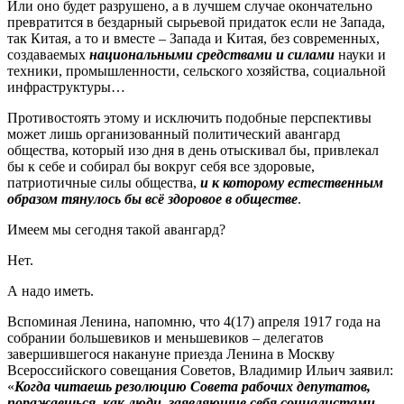
Или оно будет разрушено, а в лучшем случае окончательно
превратится в бездарный сырьевой придаток если не Запада,
так Китая, а то и вместе – Запада и Китая, без современных,
создаваемых
национальными средствами и силами
науки и
техники, промышленности, сельского хозяйства, социальной
инфраструктуры…
Противостоять этому и исключить подобные перспективы
может лишь организованный политический авангард
общества, который изо дня в день отыскивал бы, привлекал
бы к себе и собирал бы вокруг себя все здоровые,
патриотичные силы общества,
и к которому естественным
образом тянулось бы всё здоровое в обществе
.
Имеем мы сегодня такой авангард?
Нет.
А надо иметь.
Вспоминая Ленина, напомню, что 4(17) апреля 1917 года на
собрании большевиков и меньшевиков – делегатов
завершившегося накануне приезда Ленина в Москву
Всероссийского совещания Советов, Владимир Ильич заявил:
«
Когда читаешь резолюцию Совета рабочих депутатов,
поражаешься, как люди, заявляющие себя социалистами,