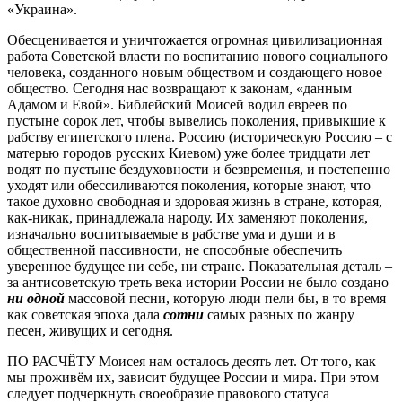
«Украина».
Обесценивается и уничтожается огромная цивилизационная
работа Советской власти по воспитанию нового социального
человека, созданного новым обществом и создающего новое
общество. Сегодня нас возвращают к законам, «данным
Адамом и Евой». Библейский Моисей водил евреев по
пустыне сорок лет, чтобы вывелись поколения, привыкшие к
рабству египетского плена. Россию (историческую Россию – с
матерью городов русских Киевом) уже более тридцати лет
водят по пустыне бездуховности и безвременья, и постепенно
уходят или обессиливаются поколения, которые знают, что
такое духовно свободная и здоровая жизнь в стране, которая,
как-никак, принадлежала народу. Их заменяют поколения,
изначально воспитываемые в рабстве ума и души и в
общественной пассивности, не способные обеспечить
уверенное будущее ни себе, ни стране. Показательная деталь –
за антисоветскую треть века истории России не было создано
ни одной
массовой песни, которую люди пели бы, в то время
как советская эпоха дала
сотни
самых разных по жанру
песен, живущих и сегодня.
ПО РАСЧЁТУ Моисея нам осталось десять лет. От того, как
мы проживём их, зависит будущее России и мира. При этом
следует подчеркнуть своеобразие правового статуса