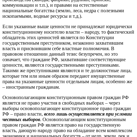
коммуникации и т.п.), и правами на естественные
национальные богатства (землю, леса, недра с полезными
ископаемыми, водные ресурсы и т.д.).
Если указанные выше ценности не принадлежат юридически
конституционному носителю власти – народу, то фактический
обладатель этих ценностей является по Конституции
государственным преступником, незаконно захватившим
власть и присвоившим себе властные полномочия. В
правовом отношении данный тезис безупречен, но это
означает, что граждане РФ, захватившие соответствующие
ценности, являются государственными преступниками.
Такими же преступниками являются и те должностные лица,
которые тем или иным образом передают имущественные
права на указанные ценности отдельным лицам, особенно же
– иностранным гражданам.
Основополагающим конституционным правом граждан РФ
является не право участия в свободных выборах – через
выборы основополагающее конституционное право граждан
РФ – право власти,
всего лишь осуществляется при условии
честных выборов
. Основополагающим конституционным
правом граждан РФ является право на государственную
власть, дающую народу право на обладание всем комплексом
экономики и национальных богатств – от недр, земли, рек и