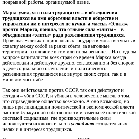
подрывной работы, организуемой извне.
Маркс учил, что сила трудящихся – в объединении
трудящихся во имя обретения власти в обществе и
управления им в интересах не кучки, а массы. «Элита»,
прочтя Маркса, поняла, что отныне сила «элиты» – в
объединении «элиты» ради разъединения трудящихся.
Правящая «элита» национальных государств могла вступать в
схватку между собой за ранки сбыта, за выгодные
территории, за влияние в том или ином регионе… Но в одном
вопросе капиталисты всех стран со времён Маркса всегда
действовали и действуют дружно, согласованно и без споров:
в деле социального оглупления и политического
разъединения трудящихся как внутри своих стран, так и в
мировом масштабе.
Так они действовали против СССР, так они действуют и
сегодня – убив СССР, и убивая в человечестве мысль о том,
что справедливое общество возможно. А оно возможно, но –
лишь при ликвидации политической и экономической власти
частной буржуазной собственности и замены её политической
системой социализма, где производительные силы
используются исключительно в
устойчиво
созидательных
целях и в интересах трудящихся.