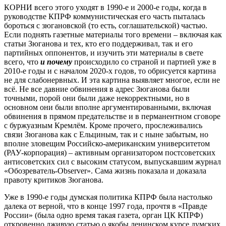
КОРНИ всего этого уходят в 1990-е и 2000-е годы, когда в
руководстве КПРФ коммунистическая его часть пыталась
бороться с зюгановской (то есть, соглашательской) частью.
Если поднять газетные материалы того времени – включая как
статьи Зюганова и тех, кто его поддерживал, так и его
партийных оппонентов, и изучить эти материалы в свете
всего, что
и почему
происходило со страной и партией уже в
2010-е годы и с началом 2020-х годов, то обрисуется картина
не для слабонервных. И эта картина выявляет многое, если не
всё. Не все давние обвинения в адрес Зюганова были
точными, порой они были даже некорректными, но в
основном они были вполне аргументированными, включая
обвинения в прямом предательстве и в перманентном сговоре
с буржуазным Кремлём. Кроме прочего, прослеживались
связи Зюганова как с Ельциным, так и с ныне забытым, но
вполне зловещим Российско-американским университетом
(РАУ-корпорация) – активным организатором постсоветских
антисоветских сил с высоким статусом, выпускавшим журнал
«Обозреватель-Observer». Сама жизнь показала и доказала
правоту критиков Зюганова.
Уже в 1990-е годы думская политика КПРФ была настолько
далека от верной, что в конце 1997 года, прочтя в «Правде
России» (была одно время такая газета, орган ЦК КПРФ)
откровенно лживую статью о якобы ленинском курсе думских