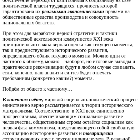
обеспечение перехода от капитализма к социализму на базе
политической власти трудящихся, прочность которой
гарантирована их
реальными
экономическими
правами на
общественные средства производства и совокупность
национальных богатств.
При этом для выработки верной стратегии и тактики
политической деятельности коммунистов XXI века
принципиально важна верная оценка как текущего момента,
так и предшествующего исторического развития,
определившего облик текущего момента. Можно идти от
частного к общему, можно – наоборот, но итоговые выводы и
практические рекомендации будут в любом случае совпадать,
если, конечно, наш анализ и синтез будут отвечать
требованиям (конкретно каким?) момента.
Пойдём от общего к частному…
В конечном счёте,
мировой социально-политический процесс
единственно верно рассматривается в теории исторического
материализма. Соответственно, в XXI веке единственно
прогрессивным, обеспечивающим социальное развитие
человечества, общественным строем остаётся социализм как
первая фаза коммунизма, представляющего собой свободную
ассоциацию всесторонне развитых и
товарищески
сотрудничающих друг с другом индивидуумов. В реальной