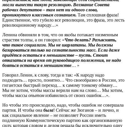
могли вынести такую резолюцию. Воззвание Совета
рабочих депутатов – там нет ни одного слова,
проникнутого классовым сознанием.
Там сплошная фраза!
Единственное, что губило все революции, это фраза, это лесть
революционному народу…»
Ленина обвиняли в том, что он якобы потакает низменным
страстям толпы, а он говорил: «
Что делать? Разъяснять,
что такое социализм. Мы не шарлатаны. Мы должны
базироваться только на сознательности масс. Если даже
придётся остаться в меньшинстве – пусть. Стоит
отказаться на время от руководящего положения, не надо
бояться остаться в меньшинстве
… »
Говорил Ленин, к слову, тогда и так: «К народу надо
подходить… просто, понятно… Что своеобразно в России, это
гигантски быстрый переход… к самому тонкому обману…
Мы не хотим, чтобы массы верили нам на слово… Мы хотим,
чтобы массы
опытом
избавились от своих ошибок…».
Но чтобы это происходило, надо, чтобы ошибок не совершала
партия. И чтобы она
была
! Сейчас же Зюганов – и лично, и
как социальное явление – не позволяет России иметь
подлинную Коммунистическую партию как организованную
силу, которая словом и делом решала бы исключительно одну