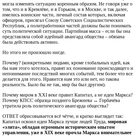
могла изменять ситуацию коренным образом. Не говоря уже о
том, что и в Кремлёве, и в Горьком, и в Москве, и так далее,
имелись воинские части, личный состав которых, включая
офицеров, присягал Союзу Советских Социалистических
Республик, а политработники частей должны были понимать
суть политической ситуации. Партийная масса – если бы она
представляла собой идейный авангард общества – обязана
была действовать активно.
Но этого не произошло нигде.
Почему? (конкретными людьми, кроме глобальных идей, как
бы нам этого хотелось, правят их понимание происходящего и
непонимание последствий многих событий, тем более что все
делается для этого. Нравится нам это или нет, но такова
реальность. Было бы не так, мир бы был другим).
Почему миром в XXI веке правит Капитал, а не идеи Маркса?
Почему КПСС образца позднего Брежнева ↔ Горбачёва
утратила роль политического авангарда общества?
ОТВЕТ обрисовывается всё чётче, и кратко выглядит так:
Капитал освоил идеи Маркса лучше людей Труда,
мировая
«элита», обладая огромным историческим опытом
управления, уже в
XIX
веке прочла Маркса внимательнее