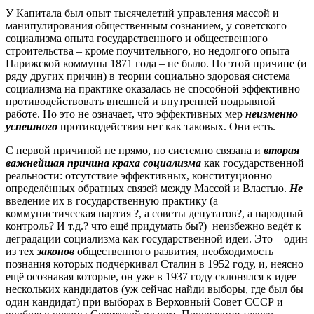
У Капитала был опыт тысячелетий управления массой и
манипулирования общественным сознанием, у советского
социализма опыта государственного и общественного
строительства – кроме поучительного, но недолгого опыта
Парижской коммуны 1871 года – не было. По этой причине (и
ряду других причин) в теории социально здоровая система
социализма на практике оказалась не способной эффективно
противодействовать внешней и внутренней подрывной
работе. Но это не означает, что эффективных мер
неизменно
успешного
противодействия нет как таковых. Они есть.
С первой причиной не прямо, но системно связана и
вторая
важнейшая причина краха социализма
как государственной
реальности: отсутствие эффективных, конституционно
определённых обратных связей между Массой и Властью.
Не
введение их в государственную практику (а
коммунистическая партия ?, а советы депутатов?, а народный
контроль? И т.д.? что ещё придумать бы?) неизбежно ведёт к
деградации социализма как государственной идеи. Это – один
из тех
законов
общественного развития, необходимость
познания которых подчёркивал Сталин в 1952 году, и, неясно
ещё осознавая которые, он уже в 1937 году склонялся к идее
нескольких кандидатов (уж сейчас найди выборы, где был бы
один кандидат) при выборах в Верховный Совет СССР и