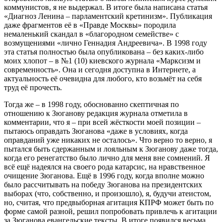
коммунистов, я не выдержал. В итоге была написана статья
«Диагноз Ленина – парламентский кретинизм». Публикация
даже фрагментов её в «Правде Москвы» породила
немаленький скандал в «благородном семействе» с
возмущениями «лично Геннадия Андреевича». В 1998 году
эта статья полностью была опубликована – без каких-либо
моих хлопот – в №1 (10) киевского журнала «Марксизм и
современность». Она и сегодня доступна в Интернете, а
актуальность её очевидна для любого, кто возьмёт на себя
труд её прочесть.
Тогда же – в 1998 году, обоснованно скептичная по
отношению к Зюганову редакция журнала отметила в
комментарии, что я – при всей жёсткости моей позиции –
пытаюсь оправдать Зюганова «даже в условиях, когда
оправданий уже никаких не осталось». Что верно то верно, я
пытался быть сдержанным и лояльным к Зюганову даже тогда,
когда его ренегатство было лично для меня вне сомнений. Я
всё ещё надеялся на своего рода катарсис, на нравственное
очищение Зюганова. Ещё в 1996 году, когда вполне можно
было рассчитывать на победу Зюганова на президентских
выборах (что, собственно, и произошло), я, будучи атеистом,
но, считая, что предвыборная агитация КПРФ может быть по
форме самой разной, решил попробовать привлечь к агитации
за Зюганова евангельские тексты. В итоге появился весьма