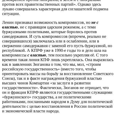
против всех правительственных партий». Однако здесь
лукаво совершалась характерная для соглашателей подмена
ситуации.
Ленин признавал возможность компромиссов, но
не с
властью
, не с правящим царским режимом, а с теми
буржуазными политиками, которые боролись против
самодержавия. И суть компромиссов (впрочем, реально не
совершившихся) заключалась или в ослаблении, или в
свержении самодержавия с заменой его пусть буржуазной, но
республикой. А КПРФ уже в 1990-е годы то и дело шла на
компромиссы
с властью
, тем посильно укрепляя её. С того
времени такая линия КПФ лишь укреплялась. Она выразилась
как в заявлениях Зюганова о том, что мы, мол, «строим
российскую государственность» (вместо того, чтобы
ориентировать массы на борьбу за восстановление Советского
Союза), так и в факте награждения буржуазной властью
высших чинов Компартии «за заслуги в развитии
государственности». Фактически, Зюганов не отрицает, что
он и фракция КПРФ являются государственными служащими
«буржуинского» государства, а не политическими
работниками, посланными народом в Думу для политической
деятельности с целью восстановления в России политической
и экономической власти народа.