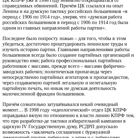
ЦК КПРФ уже в 1998 году невнятно открещиваться от
справедливых обвинений. Причём ЦК ссылался на опыт
Ленина и на думскую тактику российских большевиков «в
период с 1906 по 1914 год», уверяя, что «думская работа
российских большевиков в период с 1906 по 1914 год была
одним из главных направлений работы партии».
Последнее было попросту ложью – для того, чтобы в этом
убедиться, достаточно проштудировать ленинские труды и
изучить историю партии. Главными направлениями работы
большевиков всегда было создание партийных организаций и
руководство ими; работа профессиональных партийных
работников с массами, прежде всего – массами фабрично-
заводских рабочих; политическая пропаганда через
непосредственно партийных агитаторов и пропагандистов,
через создаваемую партией легальную и нелегальную
партийную печать, но никак не думская деятельность
малочисленной фракции большевиков.
Причём сознательно затушёвывался некий очевидный
момент… В 1998 году «идеологический» отдел ЦК КПРФ
оправдывал вялую по отношению к власти линию КПРФ тем,
что при разработке-де тактики избирательной кампании в
царскую IV Государственную думу, РСДРП допускало
возможность «заключать соглашения с буржуазной
демократией против либералов, а затем и с либералами