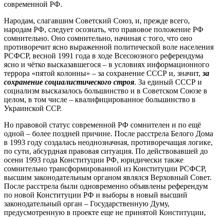
современной РФ.
Народам, слагавшим Советский Союз, и, прежде всего,
народам РФ, следует осознать, что правовое положение РФ
сомнительно. Оно сомнительно, начиная с того, что оно
противоречит ясно выраженной политической воле населения
РСФСР, весной 1991 года в ходе Всесоюзного референдума
ясно и чётко высказавшегося – в условиях информационного
террора «пятой колонны» – за сохранение СССР и, значит,
за
сохранение социалистического строя
. За единый СССР и
социализм высказалось большинство и в Советском Союзе в
целом, в том числе – квалифицированное большинство в
Украинской ССР.
Но правовой статус современной РФ сомнителен и по ещё
одной – более поздней причине. После расстрела Белого Дома
в 1993 году создалась неоднозначная, противоречащая логике,
по сути, абсурдная правовая ситуация. По действовавшей до
осени 1993 года Конституции РФ, юридически также
сомнительно трансформированной из Конституции РСФСР,
высшим законодательным органом являлся Верховный Совет.
После расстрела были одновременно объявлены референдум
по новой Конституции РФ и выборы в новый высший
законодательный орган – Государственную Думу,
предусмотренную в проекте еще не принятой Конституции,