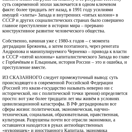
суть современной эпохи заключается в одном ключевом
факте: более тридцать лет назад, в 1991 году усилиями
имущей «элиты» Запада и внутренних «пятых колонн» в
СССР и других социалистических странах было совершено
главное преступление в истории мира – прервано
конструктивное развитие человеческого общества.
Собственно, начиная уже с 1980-х годов – с момента
деградации Брежнева, а затем поэтапного, через ренегата
Андропова и манипулируемого Черненко – привода к власти
в СССР «пятой колонны» капиталистического Запада во главе
с Горбачёвым и Ельциным, история России – это и ошибка, и
преступление вместе.
ИЗ СКАЗАННОГО следует промежуточный вывод: суть
происходящего в современной Российской Федерации
(Россией это квази-государство называть неверно ни с
исторической, ни с политической точки зрения) определяется
просто: вот уже более тридцати лет мы живём в условиях
цивилизационной катастрофы. В РФ деградировали все
сферы жизни: политическая, экономическая, научно-
техническая, социальная, образовательная, нравственная,
культурная. Разрушены почти все отрасли экономики, а
оставшееся находится в руках антиобщественных
«нуворишек» и иностранного Капитала, экономика