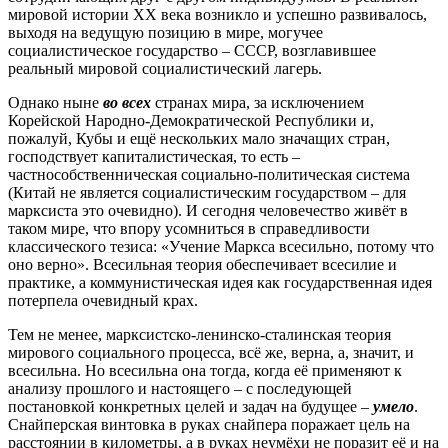
мировой истории ХХ века возникло и успешно развивалось,
выходя на ведущую позицию в мире, могучее
социалистическое государство – СССР, возглавившее
реальный мировой социалистический лагерь.
Однако ныне
во всех
странах мира, за исключением
Корейской Народно-Демократической Республики и,
пожалуй, Кубы и ещё нескольких мало значащих стран,
господствует капиталистическая, то есть –
частнособственническая социально-политическая система
(Китай не является социалистическим государством – для
марксиста это очевидно). И сегодня человечество живёт в
таком мире, что впору усомниться в справедливости
классического тезиса: «Учение Маркса всесильно, потому что
оно верно». Всесильная теория обеспечивает всесилие и
практике, а коммунистическая идея как государственная идея
потерпела очевидный крах.
Тем не менее, марксистско-ленинско-сталинская теория
мирового социального процесса, всё же, верна, а, значит, и
всесильна. Но всесильна она тогда, когда её применяют к
анализу прошлого и настоящего – с последующей
постановкой конкретных целей и задач на будущее –
умело
.
Снайперская винтовка в руках снайпера поражает цель на
расстоянии в километры, а в руках неумёхи не поразит её и на