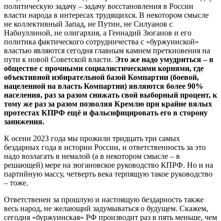
политическую задачу – задачу восстановления в России
власти народа в интересах трудящихся. В некотором смысле
не коллективный Запад, не Путин, не Силуанов с
Набиуллиной, не олигархия, а Геннадий Зюганов и его
политика фактического сотрудничества с «буржуинской»
властью являются сегодня главным камнем преткновения на
пути к новой Советской власти.
Это же надо умудриться – в
обществе с прочными социалистическими корнями, где
объективной избирательной базой Компартии (боевой,
нацеленной на власть Компартии) являются более 90%
населения, раз за разом снижать свой выборный процент, к
тому же раз за разом позволяя Кремлю при крайне вялых
протестах КПРФ ещё и фальсифицировать его в сторону
занижения.
К осени 2023 года мы прожили тридцать три самых
бездарных года в истории России, и ответственность за это
надо возлагать в немалой (а в некотором смысле – в
решающей) мере на зюгановское руководство КПРФ. Но и на
партийную массу, четверть века терпящую такое руководство
– тоже.
Ответственен за прошлую и настоящую бездарность также
весь народ, не желающий задумываться о будущем. Скажем,
сегодня «буржуинская» РФ производит раз в пять меньше, чем