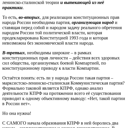
ленинско-сталинской теории
и вытекающей из неё
практики
.
То есть,
во-вторых
, для реализации конституционных прав
народа России необходима партия,
организующая народ
и
ставящая перед собой и народом задачу реального обретения
народом России той политической власти, которая
продекларирована Конституцией 1993 года и которая
невозможна без экономической власти народа.
В-третьих
, необходимы широкие – в рамках
конституционных прав личности – действия всех здоровых
сил общества, организуемых боевой Компартией, по
конституционному приводу к власти Компартии.
Остаётся понять: есть ли у народа России такая партия –
марксистско-ленинско-сталинская Коммунистическая партия?
Формально таковой является КПРФ, однако анализ
деятельности КПРФ на протяжении всего её существования
приводит к одному объективному выводу: «Нет, такой партии
в России нет».
Но она нужна!
С САМОГО начала образования КПРФ в ней боролись два