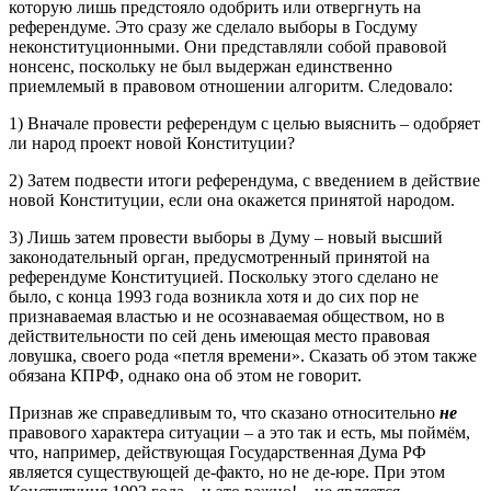
которую лишь предстояло одобрить или отвергнуть на
референдуме. Это сразу же сделало выборы в Госдуму
неконституционными. Они представляли собой правовой
нонсенс, поскольку не был выдержан единственно
приемлемый в правовом отношении алгоритм. Следовало:
1) Вначале провести референдум с целью выяснить – одобряет
ли народ проект новой Конституции?
2) Затем подвести итоги референдума, с введением в действие
новой Конституции, если она окажется принятой народом.
3) Лишь затем провести выборы в Думу – новый высший
законодательный орган, предусмотренный принятой на
референдуме Конституцией. Поскольку этого сделано не
было, с конца 1993 года возникла хотя и до сих пор не
признаваемая властью и не осознаваемая обществом, но в
действительности по сей день имеющая место правовая
ловушка, своего рода «петля времени». Сказать об этом также
обязана КПРФ, однако она об этом не говорит.
Признав же справедливым то, что сказано относительно
не
правового характера ситуации – а это так и есть, мы поймём,
что, например, действующая Государственная Дума РФ
является существующей де-факто, но не де-юре. При этом