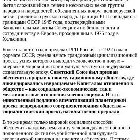
бытия сложившейся в течение нескольких веков группы
народов и народностей, объединенных вокруг великорусской
ветви триединого русского народа. Границы РГП совпадают с
границами СССР 1945 года, подтверждёнными
Заключительным актом Совещания по безопасности и
сотрудничеству в Европе, проходившим в 1975 году в
Хельсинки.
Более ста лет назад в пределах РГП Россия – с 1922 года в
формате СССР, сумела начать грандиозный цивилизационный
проект, успех которого выводил человечество в новую –
впервые в мировой истории умную, честную и неудержимо
созидательную эпоху.
Советский Союз был призван
обеспечить прорыв к новому гармоничному обществу, где
ликвидировались извращаемые Капиталом отношения в
обществе – как социально-экономические, так и
межличностные отношения членов социума. И этот
единственный подлинно впечатляющий планетарный
проект непрерывного совершенствования
общества –
социалистический проект, насильственно прервали
.
В то же время только мировой социализм способен
обеспечить каждому землянину условия для всестороннего
полноценного бытия без убийственной для будущего
экологической нагрузки на планету и её ресурсы. Поэтому