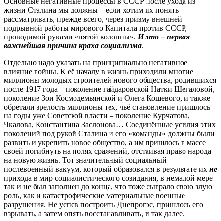
Основные негативные процессы в СССР после ухода из
жизни Сталина мы должны – если хотим их понять –
рассматривать, прежде всего, через призму внешней
подрывной работы мирового Капитала против СССР,
проводимой руками «пятой колонны».
И это – первая
важнейшая причина краха социализма
.
Отдельно надо указать на принципиально негативное
влияние войны. К её началу в жизнь приходили многие
миллионы молодых строителей нового общества, родившихся
после 1917 года – поколение гайдаровской Натки Шегаловой,
поколение Зои Космодемьянской и Олега Кошевого, и также
обретали зрелость миллионы тех, чьё становление пришлось
на годы уже Советской власти – поколение Курчатова,
Чкалова, Константина Заслонова… Соединённые усилия этих
поколений под рукой Сталина и его «команды» должны были
развить и укрепить новое общество, а им пришлось в массе
своей погибнуть на полях сражений, отстаивая право народа
на новую жизнь. Тот значительный социальный
послевоенный вакуум, который образовался в результате их
не
прихода в мир социалистического созидания, в немалой мере
так и не был заполнен до конца, что тоже сыграло свою злую
роль, как и катастрофические материальные военные
разрушения. Не успев построить Днепрогэс, пришлось его
взрывать, а затем опять восстанавливать, и так далее.