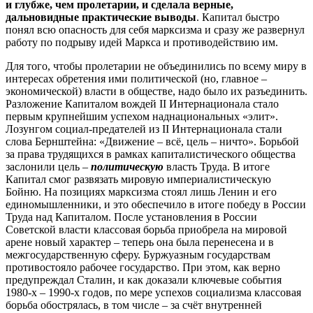
и глубже, чем пролетарии, и сделала верные,
дальновидные практические выводы
. Капитал быстро
понял всю опасность для себя марксизма и сразу же развернул
работу по подрыву идей Маркса и противодействию им.
Для того, чтобы пролетарии не объединились по всему миру в
интересах обретения ими политической (но, главное –
экономической) власти в обществе, надо было их разъединить.
Разложение Капиталом вождей II Интернационала стало
первым крупнейшим успехом наднациональных «элит».
Лозунгом социал-предателей из II Интернационала стали
слова Бернштейна: «Движение – всё, цель – ничто». Борьбой
за права трудящихся в рамках капиталистического общества
заслонили цель –
политическую
власть Труда. В итоге
Капитал смог развязать мировую империалистическую
Бойню. На позициях марксизма стоял лишь Ленин и его
единомышленники, и это обеспечило в итоге победу в России
Труда над Капиталом. После установления в России
Советской власти классовая борьба приобрела на мировой
арене новый характер – теперь она была перенесена и в
межгосударственную сферу. Буржуазным государствам
противостояло рабочее государство. При этом, как верно
предупреждал Сталин, и как доказали ключевые события
1980-х – 1990-х годов, по мере успехов социализма классовая
борьба обострялась, в том числе – за счёт внутренней