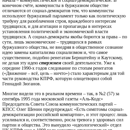
начала – коммунистическое и социал-демократическое. В
конечном счёте, коммунисты в буржуазном обществе
отличаются от социал-демократов тем, что коммунисты
используют буржуазный парламент только как политическую
трибуну для разоблачения строя, враждебного интересам
трудящихся, и для агитации и пропаганды в интересах
установления политической и экономической власти
трудящихся. А социал-демократы якобы борются за права – по
сути, лишь экономические – трудящихся в рамках
буржуазного общества, не внедряя в общественное сознание
идею замены капитализма социализмом и, что самое
существенное, подобно ренегатам Бернштейну и Каутскому,
не делая эту идею
стержнем
своей деятельности. Уже к
середине 1990-х годов следование по стопам ренегатов
(«Движение – всё, цель – ничто») стало характерным для той
части руководства КПРФ, которую олицетворил собой
Геннадий Зюганов.
Многие видели это в реальном времени – так, в №2 (57) за
сентябрь 1995 года московской газеты «Аль-Кодс»
Председатель Совета Союза коммунистических партий –
КПСС Олег Шенин предупреждал: «Есть симптомы социал-
демократизации российской компартии», и этот процесс лишь
усиливался и, соответственно, росла тревога у здоровых сил
партии и общества. Это вынудило «идеологический» отдел