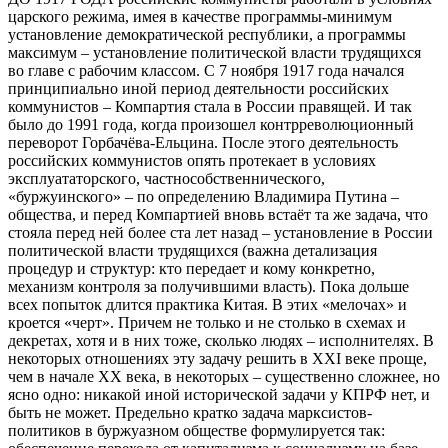
царского режима, имея в качестве программы-минимум
установление демократической республики, а программы
максимум – установление политической власти трудящихся
во главе с рабочим классом. С 7 ноября 1917 года начался
принципиально иной период деятельности российских
коммунистов – Компартия стала в России правящей. И так
было до 1991 года, когда произошел контрреволюционный
переворот Горбачёва-Ельцина. После этого деятельность
российских коммунистов опять протекает в условиях
эксплуататорского, частнособственнического,
«буржуинского» – по определению Владимира Путина –
общества, и перед Компартией вновь встаёт та же задача, что
стояла перед ней более ста лет назад – установление в России
политической власти трудящихся (важна детализация
процедур и структур: кто передает и кому конкретно,
механизм контроля за получившими власть). Пока дольше
всех попыток длится практика Китая. В этих «мелочах» и
кроется «черт». Причем не только и не столько в схемах и
декретах, хотя и в них тоже, сколько людях – исполнителях. В
некоторых отношениях эту задачу решить в XXI веке проще,
чем в начале ХХ века, в некоторых – существенно сложнее, но
ясно одно: никакой иной исторической задачи у КПРФ нет, и
быть не может. Предельно кратко задача марксистов-
политиков в буржуазном обществе формулируется так: