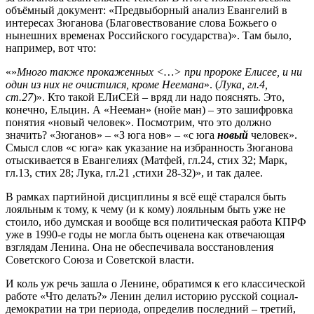
объёмный документ: «Предвыборный анализ Евангелий в
интересах Зюганова (Благовествование слова Божьего о
нынешних временах Российского государства)». Там было,
например, вот что:
«»
Много также прокаженных <…> при пророке Елисее, и ни
один из них не очистился, кроме Неемана
». (
Лука, гл.4,
ст.27
)». Кто такой ЕЛиСЕй – вряд ли надо пояснять. Это,
конечно, Ельцин. А «Нееман» (нойе ман) – это зашифровка
понятия «новый человек». Посмотрим, что это должно
значить? «Зюганов» – «З юга нов» – «с юга
новый
человек».
Смысл слов «с юга» как указание на избранность Зюганова
отыскивается в Евангелиях (Матфей, гл.24, стих 32; Марк,
гл.13, стих 28; Лука, гл.21 ,стихи 28-32)», и так далее.
В рамках партийной дисциплины я всё ещё старался быть
лояльным к тому, к чему (и к кому) лояльным быть уже не
стоило, ибо думская и вообще вся политическая работа КПРФ
уже в 1990-е годы не могла быть оценена как отвечающая
взглядам Ленина. Она не обеспечивала восстановления
Советского Союза и Советской власти.
И коль уж речь зашла о Ленине, обратимся к его классической
работе «Что делать?» Ленин делил историю русской социал-
демократии на три периода, определив последний – третий,