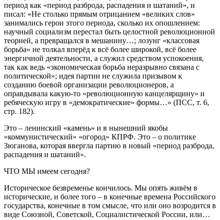
период как «период разброда, распадения и шатаний», и
писал: «Не столько прямым отрицанием «великих слов»
занимались герои этого периода, сколько их опошлением:
научный социализм перестал быть целостной революционной
теорией, а превращался в мешанину…; лозунг «классовая
борьба» не толкал вперёд к всё более широкой, всё более
энергичной деятельности, а служил средством успокоения,
так как ведь «экономическая борьба неразрывно связана с
политической»; идея партии не служила призывом к
созданию боевой организации революционеров, а
оправдывала какую-то «революционную канцелярщину» и
ребяческую игру в «демократические» формы…» (ПСС, т. 6,
стр. 182).
Это – ленинский «камень» и в нынешний якобы
«коммунистический» «огород» КПРФ. Это – о политике
Зюганова, которая ввергла партию в новый «период разброда,
распадения и шатаний».
ЧТО МЫ имеем сегодня?
Историческое безвременье кончилось. Мы опять живём в
исторические, и более того – в конечные времена Российского
государства, конечные в том смысле, что или оно возродится в
виде Союзной, Советской, Социалистической России, или…