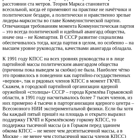
расстоянии ста метров. Теория Маркса становится
всесильной, когда её применяют на практике не начётчики и
политические бездари, а политически и нравственно зрелые
лидеры-марксисты во главе Коммунистической партии.
Отвечающая требованиям момента Коммунистическая партия
– это всегда политический и идейный авангард общества,
иначе она – не Компартия. В СССР развитие социализма
обеспечивалось тогда, когда партия в целом, но особенно – на
высшем уровне руководства, качествами авангарда обладала.
К 1991 году КПСС на всех уровнях руководства и в лице
партийной массы политическим авангардом общества
(причины пока выведем за скобки) не была. Наиболее чётко
это проявилось в поведении как партийно-государственных
«верхов», так и рядовых членов КПСС в момент ГКЧП.
Скажем, в городской партийной организации ядерной
оружейной «столицы» СССР – города Кремлёва Горьковской
области, в 1991 году насчитывалось более 7 тысяч членов, из
них примерно 4 тысячи в парторганизации ядерного центра –
Всесоюзного НИИ экспериментальной физики. Если бы хотя
бы каждый пятый пришёл на площадь и открыто выразил
поддержку ГКЧП и Кремлёвскому горкому КПСС, то
поддержка тысячной массы (а в Горьком перед зданием
обкома КПСС – не менее чем десятитысячной массы, а в
Москве – не менее чем стотысячной массы членов КПСС)