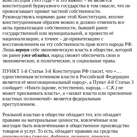
Конституция 1993 года – и это важно! – не является
конституцией буржуазного государства в том смысле, что не
провозглашает примат частной собственности.
Руководствуясь нормами даже этой Конституции, вполне
конституционным образом можно и должно отменить все
акты приватизации собственности, бывшей ранее
государственной или муниципальной, и провести её
национализацию, а точнее – де-приватизацию с
восстановлением на эту собственность прав всего народа РФ.
Лишь
вернув
себе экономическую власть в обществе, которой
он ранее
уже обладал
, народ сможет обеспечить свои и
экономические, и политические, и социальные права.
ПУНКТ 1-й Статьи 3-й Конституции РФ гласит, что «…
единственным источником власти в Российской Федерации
является её многонациональный народ», а Пункт 4-й Статьи 3
сообщает: «Никто (кроме, естественно, народа, –
С.К
.) не
может присваивать власть», а «захват власти или присвоение
властных полномочий» является федеральным
преступлением.
Реальной властью в обществе обладает тот, кто обладает
правами на материальные ценности, вовлечённые или
могущие быть вовлечёнными в общественное производство
товаров и услуг. То есть, обладает правами на средства
производства (заводы, фабрики, рудники, прииски,