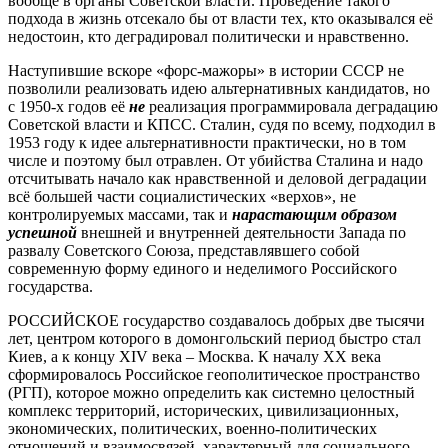
вообще в органы Советской власти. Проведение такого
подхода в жизнь отсекало бы от власти тех, кто оказывался её
недостоин, кто деградировал политически и нравственно.
Наступившие вскоре «форс-мажоры» в истории СССР не
позволили реализовать идею альтернативных кандидатов, но
с 1950-х годов её
не
реализация программировала деградацию
Советской власти и КПСС. Сталин, судя по всему, подходил в
1953 году к идее альтернативности практически, но в том
числе и поэтому был отравлен. От убийства Сталина и надо
отсчитывать начало как нравственной и деловой деградации
всё большей части социалистических «верхов», не
контролируемых массами, так и
нарастающим образом
успешной
внешней и внутренней деятельности Запада по
развалу Советского Союза, представлявшего собой
современную форму единого и неделимого Российского
государства.
РОССИЙСКОЕ государство создавалось добрых две тысячи
лет, центром которого в домонгольский период быстро стал
Киев, а к концу XIV века – Москва. К началу ХХ века
сформировалось Российское геополитическое пространство
(РГП), которое можно определить как системно целостный
комплекс территорий, исторических, цивилизационных,
экономических, политических, военно-политических
отношений и взаимосвязей, характерный для социального