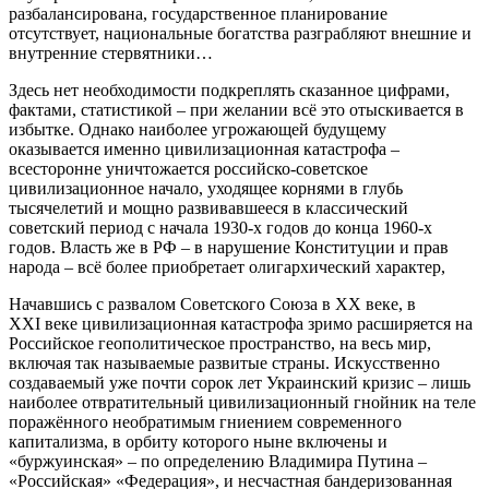
разбалансирована, государственное планирование
отсутствует, национальные богатства разграбляют внешние и
внутренние стервятники…
Здесь нет необходимости подкреплять сказанное цифрами,
фактами, статистикой – при желании всё это отыскивается в
избытке. Однако наиболее угрожающей будущему
оказывается именно цивилизационная катастрофа –
всесторонне уничтожается российско-советское
цивилизационное начало, уходящее корнями в глубь
тысячелетий и мощно развивавшееся в классический
советский период с начала 1930-х годов до конца 1960-х
годов. Власть же в РФ – в нарушение Конституции и прав
народа – всё более приобретает олигархический характер,
Начавшись с развалом Советского Союза в ХХ веке, в
XXI веке цивилизационная катастрофа зримо расширяется на
Российское геополитическое пространство, на весь мир,
включая так называемые развитые страны. Искусственно
создаваемый уже почти сорок лет Украинский кризис – лишь
наиболее отвратительный цивилизационный гнойник на теле
поражённого необратимым гниением современного
капитализма, в орбиту которого ныне включены и
«буржуинская» – по определению Владимира Путина –
«Российская» «Федерация», и несчастная бандеризованная