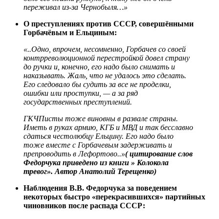
переживал из-за Чернобыля…»
О преступлениях против СССР, совершёнными
Горбачёвым и Ельциным:
«..Одно, впрочем, несомненно, Горбачев со своей
контрреволюционной перестройкой довел страну
до ручки и, конечно, его надо было снимать и
наказывать. Жаль, что не удалось это сделать.
Его следовало бы судить за все не проделки,
ошибки или проступки, — а за ряд
государственных преступлений.
ГКЧПисты тоже виновны в развале страны.
Иметь в руках армию, КГБ и МВД и так бесславно
сдаться честолюбцу Ельцину. Его надо было
тоже вместе с Горбачевым задерживать и
препроводить в Лефортово..»
( цитирование слов
Федорчука приведено из книги » Колокола
тревог». Автор Анатолий Терещенко)
Наблюдения В.В. Федорчука за поведением
некоторых быстро «перекрасившихся» партийных
чиновников после распада СССР: