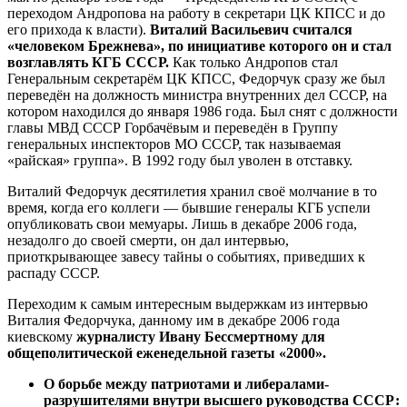
переходом Андропова на работу в секретари ЦК КПСС и до
его прихода к власти).
Виталий Васильевич считался
«человеком Брежнева», по инициативе которого он и стал
возглавлять КГБ СССР.
Как только Андропов стал
Генеральным секретарём ЦК КПСС, Федорчук сразу же был
переведён на должность министра внутренних дел СССР, на
котором находился до января 1986 года. Был снят с должности
главы МВД СССР Горбачёвым и переведён в Группу
генеральных инспекторов МО СССР, так называемая
«райская» группа». В 1992 году был уволен в отставку.
Виталий Федорчук десятилетия хранил своё молчание в то
время, когда его коллеги — бывшие генералы КГБ успели
опубликовать свои мемуары. Лишь в декабре 2006 года,
незадолго до своей смерти, он дал интервью,
приоткрывающее завесу тайны о событиях, приведших к
распаду СССР.
Переходим к самым интересным выдержкам из интервью
Виталия Федорчука, данному им в декабре 2006 года
киевскому
журналисту Ивану Бессмертному для
общеполитической еженедельной газеты «2000».
О борьбе между патриотами и либералами-
разрушителями внутри высшего руководства СССР: