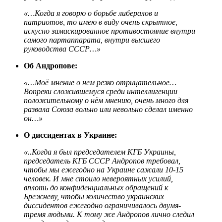
«…Когда я говорю о борьбе либералов и
патриотов, то имею в виду очень скрытное,
искусно замаскированное противостояние внутри
самого партаппарата, внутри высшего
руководства СССР…»
Об Андропове:
«…Моё мнение о нем резко отрицательное…
Вопреки сложившемуся среди интеллигенции
положительному о нём мнению, очень много для
развала Союза вольно или невольно сделал именно
он…»
О диссидентах в Украине:
«..Когда я был председателем КГБ Украины,
председатель КГБ СССР Андропов требовал,
чтобы мы ежегодно на Украине сажали 10-15
человек. И мне стоило невероятных усилий,
вплоть до конфиденциальных обращений к
Брежневу, чтобы количество украинских
диссидентов ежегодно ограничивалось двумя-
тремя людьми. К тому же Андропов лично следил