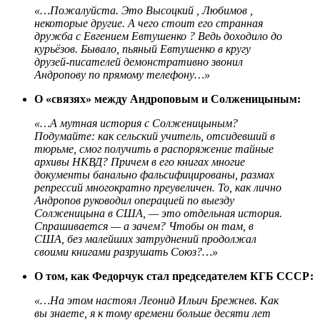
«…Пожалуйста. Это Высоцкий , Любимов ,
некоторые другие. А чего стоит его странная
дружба с Евгением Евтушенко ? Ведь доходило до
курьёзов. Бывало, пьяный Евтушенко в кругу
друзей-писателей демонстративно звонил
Андропову по прямому телефону…»
О «связях» между Андроповым и Солженицыным:
«…А мутная история с Солженицыным?
Подумайте: как сельский учитель, отсидевший в
тюрьме, смог получить в распоряжение тайные
архивы НКВД? Причем в его книгах многие
документы банально фальсифицированы, размах
репрессий многократно преувеличен. То, как лично
Андропов руководил операцией по выезду
Солженицына в США, — это отдельная история.
Спрашивается — а зачем? Чтобы он там, в
США, без малейших затруднений продолжал
своими книгами разрушать Союз?…»
О том, как Федорчук стал председателем КГБ СССР:
«…На этом настоял Леонид Ильич Брежнев. Как
вы знаете, я к тому времени больше десяти лет