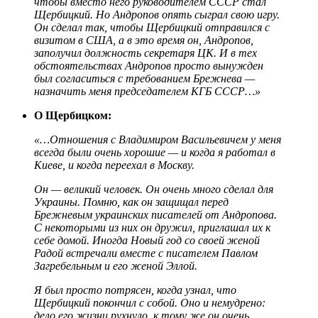
чтобы вместо него руководителем СССР стал
Щербицкий. Но Андропов опять сыграл свою игру.
Он сделал так, чтобы Щербицкий отправился с
визитом в США, а в это время он, Андропов,
заполучил должность секретаря ЦК. И в тех
обстоятельствах Андропов просто вынужден
был согласиться с требованием Брежнева —
назначить меня председателем КГБ СССР…»
О Щербицком:
«…Отношения с Владимиром Васильевичем у меня
всегда были очень хорошие — и когда я работал в
Киеве, и когда переехал в Москву.
Он — великий человек. Он очень много сделал для
Украины. Помню, как он защищал перед
Брежневым украинских писателей от Андропова.
С некоторыми из них он дружил, приглашал их к
себе домой. Иногда Новый год со своей женой
Радой встречали вместе с писателем Павлом
Загребельным и его женой Эллой.
Я был просто потрясен, когда узнал, что
Щербицкий покончил с собой. Оно и немудрено:
дело его жизни рухнуло, к тому же он очень