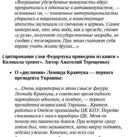
«Вчерашние убежденные коммунисты вдруг
превратились в одночасье в антикоммунистов, —
вспоминал он, — пламенные интернационалисты
ударились в национализм, а воинствующие
атеисты заспешили со свечками в церковь. Самое
интересное, что эти люди, как и прежде, стоят
«у руля», получают государственные награды, не
сходят с телеэкранов. При этом считают себя
вправе учить жизни других…»
( цитирование слов Федорчука приведено из книги »
Колокола тревог». Автор Анатолий Терещенко)
О «двуличии» Леонида Кравчука — первого
президента Украины:
«…Очень характерна в этом смысле фигура
Леонида Кравчука, в советское время видного
партийного идеолога, а позднее, — первого
президента независимой Украины…Кравчук
работал в Отделе пропаганды ЦК КПУ. Нередко
сталкивался с ним в коридорах ЦК. Меня он
почему-то панически боялся. При встрече сразу
готов был, что называется, лапки кверху поднять,
лебезил ужасно. Конечно, изо всех сил