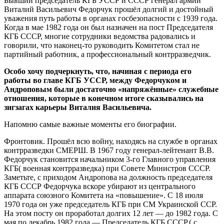
Бывший председатель КГБ УССР и СССР генерал армии
Виталий Васильевич Федорчук прошёл долгий и достойный
уважения путь работы в органах госбезопасности с 1939 года.
Когда в мае 1982 года он был назначен на пост Председателя
КГБ СССР, многие сотрудники ведомства радовались и
говорили, что наконец-то руководить Комитетом стал не
партийный работник, а профессиональный контрразведчик.
Особо хочу подчеркнуть, что, начиная с периода его
работы во главе КГБ УССР, между Федорчуком и
Андроповым были достаточно «напряжённые» служебные
отношения, которые в конечном итоге сказывались на
зигзагах карьеры Виталия Васильевича.
Напомню самые важные моменты его биографии.
Фронтовик. Прошёл всю войну, находясь на службе в органах
контрразведки СМЕРШ. В 1967 году генерал-лейтенант В.В.
Федорчук становится начальником 3-го Главного управления
КГБ( военная контрразведка) при Совете Министров СССР.
Заметьте, с приходом Андропова на должность председателя
КГБ СССР Федорчука вскоре убирают из центрального
аппарата союзного Комитета на «повышение». С 18 июля
1970 года он уже председатель КГБ при СМ Украинской ССР.
На этом посту он проработал долгих 12 лет — до 1982 года. С
мая по декабрь 1982 года — Председатель КГБ СССР.( c