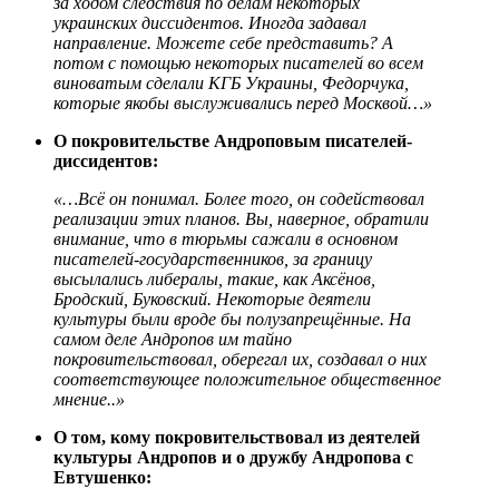
за ходом следствия по делам некоторых
украинских диссидентов. Иногда задавал
направление. Можете себе представить? А
потом с помощью некоторых писателей во всем
виноватым сделали КГБ Украины, Федорчука,
которые якобы выслуживались перед Москвой…»
О покровительстве Андроповым писателей-
диссидентов:
«…Всё он понимал. Более того, он содействовал
реализации этих планов. Вы, наверное, обратили
внимание, что в тюрьмы сажали в основном
писателей-государственников, за границу
высылались либералы, такие, как Аксёнов,
Бродский, Буковский. Некоторые деятели
культуры были вроде бы полузапрещённые. На
самом деле Андропов им тайно
покровительствовал, оберегал их, создавал о них
соответствующее положительное общественное
мнение..»
О том, кому покровительствовал из деятелей
культуры Андропов и о дружбу Андропова с
Евтушенко: