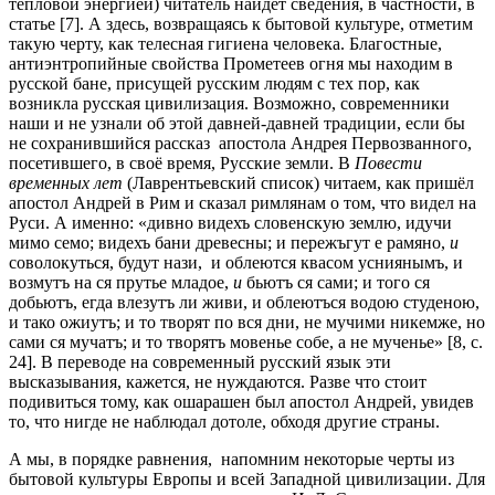
тепловой энергией) читатель найдёт сведения, в частности, в
статье [7]. А здесь, возвращаясь к бытовой культуре, отметим
такую черту, как телесная гигиена человека. Благостные,
антиэнтропийные свойства Прометеев огня мы находим в
русской бане, присущей русским людям с тех пор, как
возникла русская цивилизация. Возможно, современники
наши и не узнали об этой давней-давней традиции, если бы
не сохранившийся рассказ апостола Андрея Первозванного,
посетившего, в своё время, Русские земли. В
Повести
временных лет
(Лаврентьевский список) читаем, как пришёл
апостол Андрей в Рим и сказал римлянам о том, что видел на
Руси. А именно: «дивно видехъ словенскую землю, идучи
мимо семо; видехъ бани древесны; и пережъгут е рамяно,
и
соволокуться, будут нази, и облеются квасом усниянымъ, и
возмутъ на ся прутье младое,
и
бьютъ ся сами; и того ся
добьютъ, егда влезутъ ли живи, и облеютъся водою студеною,
и тако ожиутъ; и то творят по вся дни, не мучими никемже, но
сами ся мучатъ; и то творятъ мовенье собе, а не мученье» [8, c.
24]. В переводе на современный русский язык эти
высказывания, кажется, не нуждаются. Разве что стоит
подивиться тому, как ошарашен был апостол Андрей, увидев
то, что нигде не наблюдал дотоле, обходя другие страны.
А мы, в порядке равнения, напомним некоторые черты из
бытовой культуры Европы и всей Западной цивилизации. Для