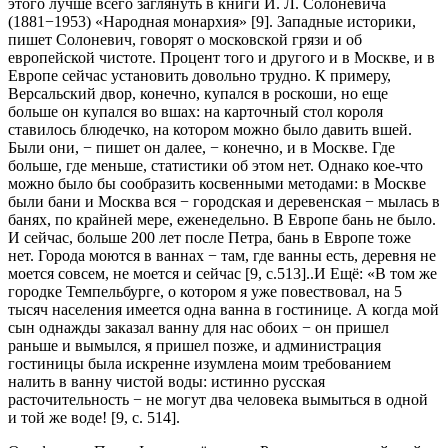
этого лучше всего заглянуть в книги И. Л. Солоневича
(1881−1953) «Народная монархия» [9]. Западные историки,
пишет Солоневич, говорят о московской грязи и об
европейской чистоте. Процент того и другого и в Москве, и в
Европе сейчас установить довольно трудно. К примеру,
Версальский двор, конечно, купался в роскоши, но еще
больше он купался во вшах: на карточный стол короля
ставилось блюдечко, на котором можно было давить вшей.
Были они, − пишет он далее, − конечно, и в Москве. Где
больше, где меньше, статистики об этом нет. Однако кое-что
можно было бы сообразить косвенными методами: в Москве
были бани и Москва вся − городская и деревенская − мылась в
банях, по крайней мере, еженедельно. В Европе бань не было.
И сейчас, больше 200 лет после Петра, бань в Европе тоже
нет. Города моются в ваннах − там, где ванны есть, деревня не
моется совсем, не моется и сейчас [9, c.513]..И Ещё: «В том же
городке Темпельбурге, о котором я уже повествовал, на 5
тысяч населения имеется одна ванна в гостинице. А когда мой
сын однажды заказал ванну для нас обоих − он пришел
раньше и вымылся, я пришел позже, и администрация
гостиницы была искренне изумлена моим требованием
налить в ванну чистой воды: истинно русская
расточительность − не могут два человека вымыться в одной
и той же воде! [9, c. 514].