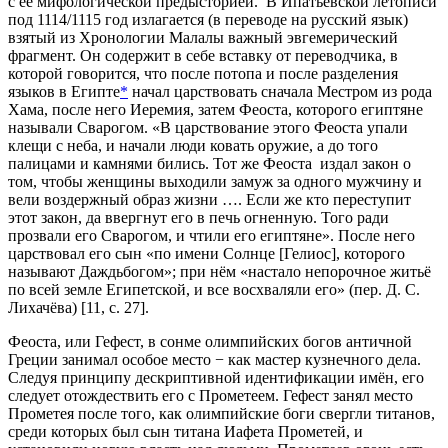
с её мифологической предысторией. В Ипатьевской летописи
под 1114/1115 год излагается (в переводе на русский язык)
взятый из Хронологии Малалы важный эвгемерический
фрагмент. Он содержит в себе вставку от переводчика, в
которой говорится, что после потопа и после разделения
языков в Египте
*
начал царствовать сначала Местром из рода
Хама, после него Иеремия, затем Феоста, которого египтяне
называли Сварогом. «В царствование этого Феоста упали
клещи с неба, и начали люди ковать оружие, а до того
палицами и камнями бились. Тот же Феоста издал закон о
том, чтобы женщины выходили замуж за одного мужчину и
вели воздержный образ жизни …. Если же кто переступит
этот закон, да ввергнут его в печь огненную. Того ради
прозвали его Сварогом, и чтили его египтяне». После него
царствовал его сын «по имени Солнце [Гелиос], которого
называют Даждьбогом»; при нём «настало непорочное житьё
по всей земле Египетской, и все восхваляли его» (пер. Д. С.
Лихачёва) [11, c. 27].
Феоста, или Гефест, в сонме олимпийских богов античной
Греции занимал особое место − как мастер кузнечного дела.
Следуя принципу дескриптивной идентификации имён, его
следует отождествить его с Прометеем. Гефест занял место
Прометея после того, как олимпийские боги свергли титанов,
среди которых был сын титана Иафета Прометей, и