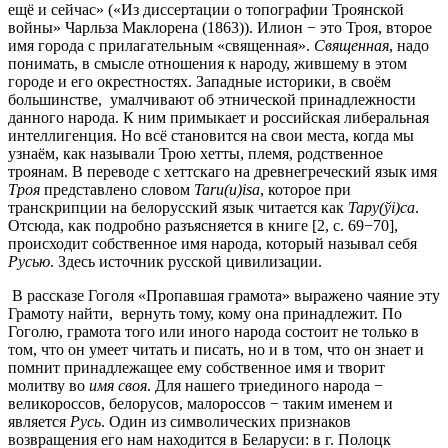
ещё и сейчас» («Из диссертации о топографии Троянской
войны» Чарльза Маклорена (1863)). Илион − это Троя, второе
имя города с прилагательным «священная».
Священная
, надо
понимать, в смысле отношения к народу, жившему в этом
городе и его окрестностях. Западные историки, в своём
большинстве, умалчивают об этнической принадлежности
данного народа. К ним примыкает и российская либеральная
интеллигенция. Но всё становится на свои места, когда мы
узнаём, как называли Трою хетты, племя, родственное
троянам. В переводе с хеттскаго на древнегреческий язык имя
Троя
представлено словом
Taru(
u)
isa
, которое при
транскрипции на белорусский язык читается как
Тару(ў
i)са
.
Отсюда, как подробно разъясняется в книге [2, c. 69−70],
происходит собственное имя народа, который называл себя
Русью
. Здесь источник русской цивилизации.
В рассказе Гоголя «Пропавшая грамота» выражено чаяние эту
Грамоту найти, вернуть тому, кому она принадлежит. По
Гоголю, грамота того или иного народа состоит не только в
том, что он умеет читать и писать, но и в том, что он знает и
помнит принадлежащее ему собственное имя и творит
молитву во
имя своя
. Для нашего триединого народа −
великороссов, белорусов, малороссов − таким именем и
является
Русь
. Один из символических признаков
возвращения его нам находится в Беларуси: в г. Полоцк