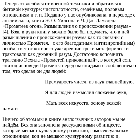
Теперь отвлечёмся от военной тематики и обратимся к
бытовой культуре: чистоплотности, семейным, половым
отношениям и т. п. Недавно у нас опубликована, в переводе с
английского, книга Э. О. Уилсона и Ч. Дж. Ламсдена
«Прометеев огонь. Размышления о происхождении разума»
[4]. Взяв в руки книгу, можно было бы подумать, что в ней
размышления о происхождении разума как-то связаны с
личностью Прометея, с его благодатным (антиэнропийным)
огнём, свет от которого уже древние греки метафорически
трактовали как духовный разум. Достаточно вспомнить
трагедию Эсхила «Прометей прикованный», в которой есть
эпизод исповеди Прометея перед океанидами с сообщением о
том, что сделал он для людей:
Премудрость чисел, из наук главнейшую,
Я для людей измыслил сложенье букв,
Мать всех искусств, основу всякой
памяти.
Ничего об этом мы в книге англоязычных авторов мы не
найдём. Вся она заполнена рассуждениями об инцесте,
который мешает культурному развитию, гомосексуальным
отношениям, кои не мешают культурному развитию и,