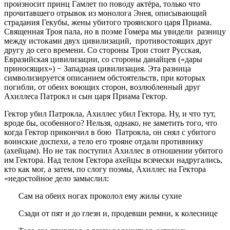
произносит принц Гамлет по поводу актёра, только что
прочитавшего отрывок из монолога Энея, описывающий
страдания Гекубы, жены убитого троянского царя Приама.
Священная Троя пала, но в поэме Гомера мы увидели разницу
между истоками двух цивилизаций, противостоящих друг
другу до сего времени. Со стороны Трои стоит Русская,
Евразийская цивилизации, со стороны данайцев («дары
приносящих») − Западная цивилизация. Эта разница
символизируется описанием обстоятельств, при которых
погибли, от обеих воющих сторон, возлюбленный друг
Ахиллеса Патрокл и сын царя Приама Гектор.
Гектор убил Патрокла, Ахиллес убил Гектора. Ну, и что тут,
вроде бы, особенного? Нельзя, однако, не заметить того, что
когда Гектор прикончил в бою Патрокла, он снял с убитого
воинские доспехи, а тело его трояне отдали противнику
(ахейцам). Но не так поступил Ахиллес в отношении убитого
им Гектора. Над телом Гектора ахейцы всячески надругались,
кто как мог, а затем, по слогу поэмы, Ахиллес на Гектора
«недостойное дело замыслил:
Сам на обеих ногах проколол ему жилы сухие
Сзади от пят и до глезн и, продевши ремни, к колеснице