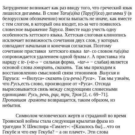
Затруднение возникает как раз ввиду того, что греческий язык
лишился дигаммы. В слове
Taru(
u)
isa
(
Тару(ў
i)са
) дигамма ў (в
белорусском обозначении) могла выпасть не иначе, как вместе
с тем слогом, в который она входит, из-за чего появилось
словесное выражение
Таруса.
Вместе надо учесть одну
особенность хеттского языка. Хеттская слоговая клинопись
исключает возможность сочетания двух слов, у которых
совпадают начальная и конечная согласная. Поэтому
сочетание приставки хеттского языка
tar-
со словом
ru(
u)
isa
сопровождается удалением одной буквы
r
. А приставка эта
наряду с
te-
(«
te-»
− сильная форма, «
tar-
» − слабая) является
основой слова
говорить
,
сказать.
Так мы приходим к
восстановлению смысловой связи этнонимов
Вилусия
и
Таруис
а: ««Вилуса»
сказать
(
си-речь
)
Руса
». Так мы узнаём,
что
Русь
,есть слово, производное от «Руса»
.
Отсюда
вырисовывается связь между следующими словесными
единицами:
Русь, речь, рци, три, Троя
[2, c. 69−71].
Пропавшая
грамота
возвращается, таким образом, из
небытия.
Символом человеческих жертв и страданий во время
Троянской войны стала следующая крылатая фраза из
трагедии У. Шекспира «Гамлет»: «[Казалось бы]…что он
Гекубе и что ему Гекуба? − а он плачет». Эти слова