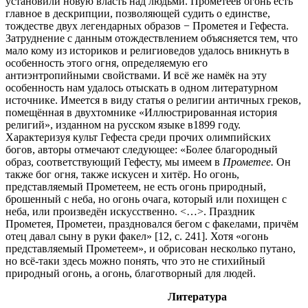
установили новую власть над людьми. Прометеев огонь есть
главное в дескрипции, позволяющей судить о единстве,
тождестве двух легендарных образов − Прометея и Гефеста.
Затруднение с данным отождествлением объясняется тем, что
мало кому из историков и религиоведов удалось вникнуть в
особенность этого огня, определяемую его
антиэнтропийными свойствами. И всё же намёк на эту
особенность нам удалось отыскать в одном литературном
источнике. Имеется в виду статья о религии античных греков,
помещённая в двухтомнике «Иллюстрированная история
религий», изданном на русском языке в1899 году.
Характеризуя культ Гефеста среди прочих олимпийских
богов, авторы отмечают следующее: «Более благородный
образ, соответствующий Гефесту, мы имеем в
Прометее.
Он
также бог огня, также искусен и хитёр. Но огонь,
представляемый Прометеем, не есть огонь природный,
брошенный с неба, но огонь очага, который или похищен с
неба, или произведён искусственно. <…>. Праздник
Прометея, Прометеи, праздновался бегом с факелами, причём
отец давал сыну в руки факел» [12, c. 241]. Хотя «огонь
представляемый Прометеем», и обрисован несколько путано,
но всё-таки здесь можно понять, что это не стихийный
природный огонь, а огонь, благотворный для людей.
Литература