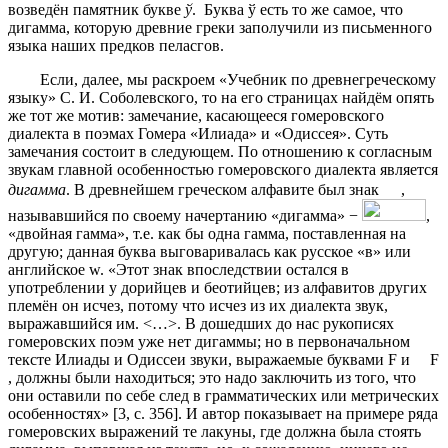
возведён памятник букве
ў
. Буква ў есть то же самое, что
дигамма, которую древние греки заполучили из письменного
языка наших предков пеласгов.
Если, далее, мы раскроем «Учебник по древнегреческому
языку» С. И. Соболевского, то на его страницах найдём опять
же тот же мотив: замечание, касающееся гомеровского
диалекта в поэмах Гомера «Илиада» и «Одиссея». Суть
замечания состоит в следующем. По отношению к согласным
звукам главной особенностью гомеровского диалекта является
дигамма
. В древнейшем греческом алфавите был знак
,
называвшийся по своему начертанию «дигамма» −
,
«двойная гамма», т.е. как бы одна гамма, поставленная на
другую; данная буква выговаривалась как русское «в» или
английское w. «Этот знак впоследствии остался в
употреблении у дорийцев и беотийцев; из алфавитов других
племён он исчез, потому что исчез из их диалекта звук,
выражавшийся им. <…>. В дошедших до нас рукописях
гомеровских поэм уже нет дигаммы; но в первоначальном
тексте Илиады и Одиссеи звуки, выражаемые буквами F и
F
, должны были находиться; это надо заключить из того, что
они оставили по себе след в грамматических или метрических
особенностях» [3, c. 356]. И автор показывает на примере ряда
гомеровских выражений те лакуны, где должна была стоять