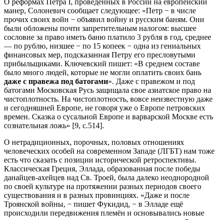
О реформах Петра I, проведённых в России на европейский
манер, Солоневич сообщает следующее: «Петр − в числе
прочих своих войн − объявил войну и русским баням. Они
были обложены почти запретительным налогом: высшее
сословие за право иметь баню платило 3 рубля в год, среднее
— по рублю, низшее − по 15 копеек − одна из гениальных
финансовых мер, подсказанная Петру его пресловутыми
прибыльщиками. Ключевский пишет: «В среднем составе
было много людей, которые не могли оплатить своих бань
даже
с правежа под батогами
». Даже с правежом и под
батогами Московская Русь защищала свое азиатское право на
чистоплотность. На чистоплотность, вовсе неизвестную даже
и сегодняшней Европе, не говоря уже о Европе петровских
времен. Сказка о сусальной Европе и варварской Москве есть
сознательная ложь» [9, c.514].
О нетрадиционных, порочных, половых отношениях
человеческих особей на современном Западе (ЛГБТ) нам тоже
есть что сказать с позиции исторической ретроспективы.
Классическая Греция, Эллада, образованная после победы
данайцев-ахейцев над Св. Троей, была далеко неоднородной
по своей культуре на протяжении разных периодов своего
существования и в разных провинциях. «Даже и после
Троянской войны, − пишет Фукидид, − в Элладе ещё
происходили передвижения племён и основывались новые