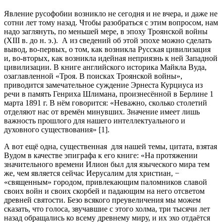
Явление русофобии возникло не сегодня и не вчера, и даже не
сотни лет тому назад. Чтобы разобраться с этим вопросом, нам
надо заглянуть, по меньшей мере, в эпоху Троянской войны
(XIII в. до н. э.). А из сведений об этой эпохе можно сделать
вывод, во-первых, о том, как возникла Русская цивилизация
и, во-вторых, как возникла идейная неприязнь к ней Западной
цивилизации. В книге английского историка Майкла Вуда,
озаглавленной «Троя. В поисках Троянской войны»,
приводится замечательное суждение Эрнеста Курциуса из
речи в память Генриха Шлимана, произнесённой в Берлине 1
марта 1891 г. В нём говорится: «Неважно, сколько столетий
отделяют нас от времён минувших. Значение имеет лишь
важность прошлого для нашего интеллектуального и
духовного существования» [1].
А вот ещё одна, существенная для нашей темы, цитата, взятая
Вудом в качестве эпиграфа к его книге: «На протяжении
значительного времени Илион был для языческого мира тем
же, чем является сейчас Иерусалим для христиан, −
«священным» городом, привлекающим паломников славой
своих войн и своих скорбей и падающим на него отсветом
древней святости. Безо всякого преувеличения мы можем
сказать, что голоса, звучавшие с этого холма, три тысячи лет
назад обращались ко всему древнему миру, и их эхо отдаётся