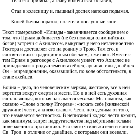
Тело его привязал, а главу волочиться оставил;
Стал в колесницу и, пышный доспех напоказ подымая,
Коней бичом поразил; полетели послушные кони.
Текст гомеровской «Илиады» заканчивается сообщением о
том, что Приам добивается (не без помощи олимпийских
богов) встречи с Ахиллесом, выкупает у него нетленное тело
Гектора и доставляет его на родину в Трою. Там его, в
соответствии с традиционным обычаем, сжигают. Вместе с
тем Приам в разговоре с Ахиллесом узнаёт, что Ахиллес не
принадлежит к роду-племени ахейцев, аргивян или данайцев.
Он − мирмидонянин, оказавшийся, по воле обстоятельств, в
стане ахейцев.
Война − дело, по человеческим меркам, жестокое, всё в ней
вертится вокруг смерти и мести. Но и в ней есть духовная
составляющая, которая называется
честью
. Мы помним, как
сказано «Слове о полку Игореве»: «искать себе [княжеской
дружине] чести, а князю славы». Честь неотделима от того,
что называется честностью. В неписаный кодекс чести входит,
как минимум, запрет надругательства над мёртвыми телами
поверженного противника. Его свято чтили жители и воины
Св. Трои, в отличие от данайцев, с которыми они воевали.