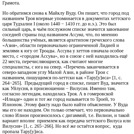
Грамота.
Но обратимся снова к Майклу Вуду. Он пишет, что город под
названием Троя впервые упоминается в документах хеттского
царя Тудхалии I (около 1440 − 1410 гг. до н.э.). Это был
сильный царь, в чьём послужном списке значится завоевание
соседней страны под названием
Ассува
, что, по мнению
большинства учёных, является архетипом греческого слова
«Азия», области первоначально ограниченной Лидией и
землями к югу от Троады. Ассува у хеттов означала особое
место, с «городом Ассува», но в союзе с ней находились ещё
22 места, перечисляющиеся, как считают многие
специалисты, с юга на север. «Перечень заканчивается в
северо-западном углу Малой Азии, в районе Трои с
названием, пишущимся по-хеттски как «Тару[у]иса» [1, c.
264−265]. Предыдущий город в списке, пишет Вуд, значится
как Уйлусия, в произношении − Вилусия. Именно там,
согласно легендам, находилась Троя. А в гомеровской
«Илиаде» один и тот же город называется то Троей, то
Илионом. Этому факту надо было найти объяснение. У Вуда
мы его не находим. Он только отмечает, что первоначально
слово Илион произносилось с дигаммой, т.е. Вилион, и такой
вариант вполне приемлем как передача хеттского Вилуса или
Вилусия» [1, c. 265−266]. Но всё же остаётся вопрос, куда
пропала Тару[у]иса.