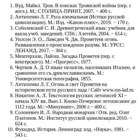
Вуд, Майкл. Троя. В поисках Троянской войны (пер. с
англ.). М.: СТОЛИЦА-ПРИНТ, 2007. − 400 с.
Антипенко Л. Г. Русь изначальная (Истоки русской
цивилизации). М.: Изд. «Канон-плюс», 2019. − 170 с.
Соболевский С. И. Древнегреческий язык: учебник для
высш.учеб. заведений. СПб.: Алетейя, 2004. − 614 с.
Уилсон Э. О., Ламсден Ч. Дж. Прометеев огонь.
Размышления о происхождении разума. М.: УРСС:
ЛЕНАНД, 2017. − 304 с.
Мештерхази, Лайош. Загадка Прометея (пер. с
венгерского). М.: «Прогресс», 1977.
Чертков А. Д. О языке пелазгов, населивших Италию, и
сравнение его съ древлеславянскимъ. М.:
Университетская типография, 1855.
Антипенко Л. Г. Огонь и свет Прометея на
историческом пути русского лада / Сайт www.rus-lad.ru
Никитин А. Л. Текстология русских летописей XI −
начала XIV вв. Вып.1. Киево-Печерское летописание до
1112 года. М.: «Минувшее», 2006 г.− 400 с.
Солоневич И. Л. Народная монархия / Отв. ред. Олег
Платонов. М.: Институт русской цивилизации.2010. −
624 с.
Фукидид. История. Ленинград: изд. «Наука», 1981. −
543 с.