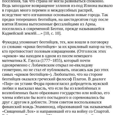
поселения, так что страна не могла развиваться спокойно.
Ведь запоздалое возвращение эллинов из-под Илиона вызвало
в городах много перемен и междоусобных распрей,
вследствие чего изгнанники основывали новые города. Так
предки теперешних беотийцев, на шестидесятом году после
взятия Илиона вытесненные фессалийцами из Арны,
поселились в современной Беотии, прежде называвшейся
Кадмейской землёй…» [10, c. 10].
Фукидид упоминает беотийцев, тех, кои вошли в поговорку
со словами «крики беотийцев» за их крикливый напор на тех,
кто противостоит половым извращениям. (Отголосок этих
«криков» мы находим в одном из писем немецкого
математика К. Гаусса (1777−1855), который почти
одновременно с Лобачевским открыл не-евклидову
геометрию, но не стал её публиковать, опасаясь как раз этих
самых «криков беотийцев»). Любопытно, что на стороне
беотийцев оказался греческий философ Платон. В диалоге
«Пир» он устами Федра провозгласил добродетель мужской
любви и высказал мысль, что если бы из влюблённых и
возлюбленных было образовано государство или войско, его
члены избегали бы всего постыдного и соревновались бы
друг с другом в доблести. Этим советом воспользовался
фиванский вождь Эпаминонд, образовавший так называемый
«Священный Лох» и направивший его на войну со Спартой.