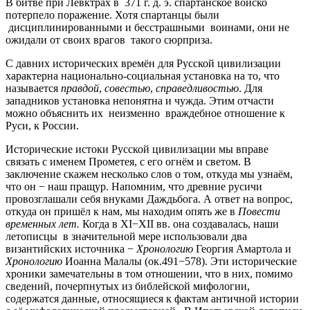
В битве при Левктрах в 371 г. д. э. спартанское войско
потерпело поражение. Хотя спартанцы были
дисциплинированными и бесстрашными воинами, они не
ожидали от своих врагов такого сюрприза.
С давних исторических времён для Русской цивилизации
характерна национально-социальная установка на то, что
называется
правдой
,
совестью
,
справедливостью
. Для
западников установка непонятна и чужда. Этим отчасти
можно объяснить их неизменно враждебное отношение к
Руси, к России.
Исторические истоки Русской цивилизации мы вправе
связать с именем Прометея, с его огнём и светом. В
заключение скажем несколько слов о том, откуда мы узнаём,
что он − наш пращур. Напомним, что древние русичи
провозглашали себя внуками Даждьбога. А ответ на вопрос,
откуда он пришёл к нам, мы находим опять же в
Повести
временных лет.
Когда в XI−XII вв. она создавалась, наши
летописцы в значительной мере использовали два
византийских источника −
Хронологию
Георгия Амартола и
Хронологию
Иоанна Малалы (ок.491−578). Эти исторические
хроники замечательны в том отношении, что в них, помимо
сведений, почерпнутых из библейской мифологии,
содержатся данные, относящиеся к фактам античной истории