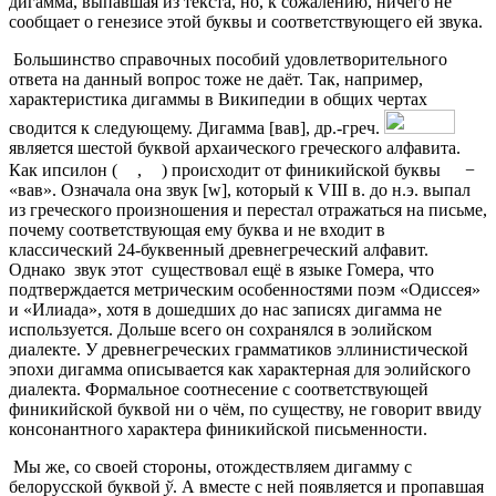
дигамма, выпавшая из текста, но, к сожалению, ничего не
сообщает о генезисе этой буквы и соответствующего ей звука.
Большинство справочных пособий удовлетворительного
ответа на данный вопрос тоже не даёт. Так, например,
характеристика дигаммы в Википедии в общих чертах
сводится к следующему. Дигамма [вав], др.-греч.
является шестой буквой архаического греческого алфавита.
Как ипсилон (
,
) происходит от финикийской буквы
−
«вав». Означала она звук [w], который к VIII в. до н.э. выпал
из греческого произношения и перестал отражаться на письме,
почему соответствующая ему буква и не входит в
классический 24-буквенный древнегреческий алфавит.
Однако звук этот существовал ещё в языке Гомера, что
подтверждается метрическим особенностями поэм «Одиссея»
и «Илиада», хотя в дошедших до нас записях дигамма не
используется. Дольше всего он сохранялся в эолийском
диалекте. У древнегреческих грамматиков эллинистической
эпохи дигамма описывается как характерная для эолийского
диалекта. Формальное соотнесение с соответствующей
финикийской буквой ни о чём, по существу, не говорит ввиду
консонантного характера финикийской письменности.
Мы же, со своей стороны, отождествляем дигамму с
белорусской буквой
ў
. А вместе с ней появляется и пропавшая