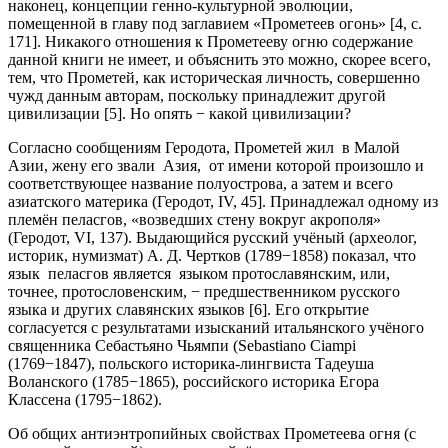
наконец, концепции генно-культурной эволюции,
помещенной в главу под заглавием «Прометеев огонь» [4, c.
171]. Никакого отношения к Прометееву огню содержание
данной книги не имеет, и объяснить это можно, скорее всего,
тем, что Прометей, как историческая личность, совершенно
чужд данным авторам, поскольку принадлежит другой
цивилизации [5]. Но опять − какой цивилизации?
Согласно сообщениям Геродота, Прометей жил в Малой
Азии, жену его звали Азия, от имени которой произошло и
соответствующее название полуострова, а затем и всего
азиатского материка (Геродот, IV, 45]. Принадлежал одному из
племён пеласгов, «возведших стену вокруг акрополя»
(Геродот, VI, 137). Выдающийся русский учёный (археолог,
историк, нумизмат) А. Д. Чертков (1789−1858) показал, что
язык пеласгов является языком протославянским, или,
точнее, протословенским, − предшественником русского
языка и других славянских языков [6]. Его открытие
согласуется с результатами изысканий итальянского учёного
священника Себастьяно Чьямпи (Sebastiano Ciampi
(1769−1847), польского историка-лингвиста Тадеуша
Воланского (1785−1865), российского историка Егора
Классена (1795−1862).
Об общих антиэнтропийных свойствах Прометеева огня (с