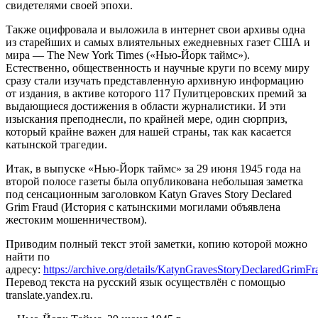
свидетелями своей эпохи.
Также оцифровала и выложила в интернет свои архивы одна
из старейших и самых влиятельных ежедневных газет США и
мира — The New York Times («Нью-Йорк таймс»).
Естественно, общественность и научные круги по всему миру
сразу стали изучать представленную архивную информацию
от издания, в активе которого 117 Пулитцеровских премий за
выдающиеся достижения в области журналистики. И эти
изыскания преподнесли, по крайней мере, один сюрприз,
который крайне важен для нашей страны, так как касается
катынской трагедии.
Итак, в выпуске «Нью-Йорк таймс» за 29 июня 1945 года на
второй полосе газеты была опубликована небольшая заметка
под сенсационным заголовком Katyn Graves Story Declared
Grim Fraud (История с катынскими могилами объявлена
жестоким мошенничеством).
Приводим полный текст этой заметки, копию которой можно
найти по
адресу:
https://archive.org/details/KatynGravesStoryDeclaredGrimFr
Перевод текста на русский язык осуществлён с помощью
translate.yandex.ru.