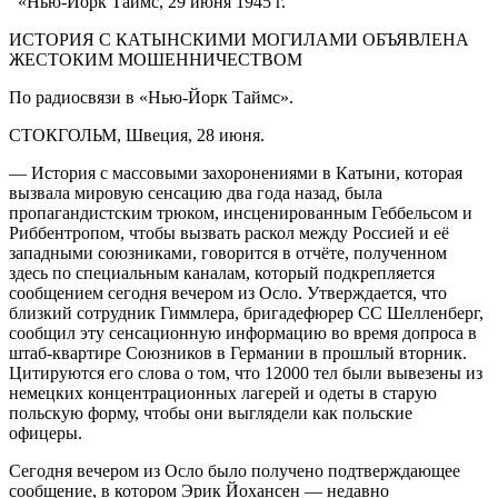
«Нью-Йорк Таймс, 29 июня 1945 г.
ИСТОРИЯ С КАТЫНСКИМИ МОГИЛАМИ ОБЪЯВЛЕНА
ЖЕСТОКИМ МОШЕННИЧЕСТВОМ
По радиосвязи в «Нью-Йорк Таймс».
СТОКГОЛЬМ, Швеция, 28 июня.
— История с массовыми захоронениями в Катыни, которая
вызвала мировую сенсацию два года назад, была
пропагандистским трюком, инсценированным Геббельсом и
Риббентропом, чтобы вызвать раскол между Россией и её
западными союзниками, говорится в отчёте, полученном
здесь по специальным каналам, который подкрепляется
сообщением сегодня вечером из Осло. Утверждается, что
близкий сотрудник Гиммлера, бригадефюрер СС Шелленберг,
сообщил эту сенсационную информацию во время допроса в
штаб-квартире Союзников в Германии в прошлый вторник.
Цитируются его слова о том, что 12000 тел были вывезены из
немецких концентрационных лагерей и одеты в старую
польскую форму, чтобы они выглядели как польские
офицеры.
Сегодня вечером из Осло было получено подтверждающее
сообщение, в котором Эрик Йохансен — недавно