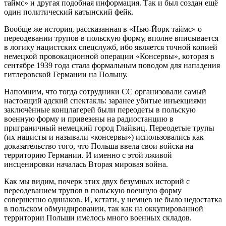
таймс» и другая подобная информация. Так и был создан ещё
один политический катынский фейк.
Вообще же история, рассказанная в «Нью-Йорк таймс» о
переодевании трупов в польскую форму, вполне вписывается
в логику нацистских спецслужб, ибо является точной копией
немецкой провокационной операции «Консервы», которая в
сентябре 1939 года стала формальным поводом для нападения
гитлеровской Германии на Польшу.
Напомним, что тогда сотрудники СС организовали самый
настоящий адский спектакль: заранее убитые инъекциями
заключённые концлагерей были переодеты в польскую
военную форму и привезены на радиостанцию в
приграничный немецкий город Глайвиц. Переодетые трупы
(их нацисты и называли «консервы») использовались как
доказательство того, что Польша ввела свои войска на
территорию Германии. И именно с этой лживой
инсценировки началась Вторая мировая война.
Как мы видим, почерк этих двух безумных историй с
переодеванием трупов в польскую военную форму
совершенно одинаков. И, кстати, у немцев не было недостатка
в польском обмундировании, так как на оккупированной
территории Польши имелось много военных складов.