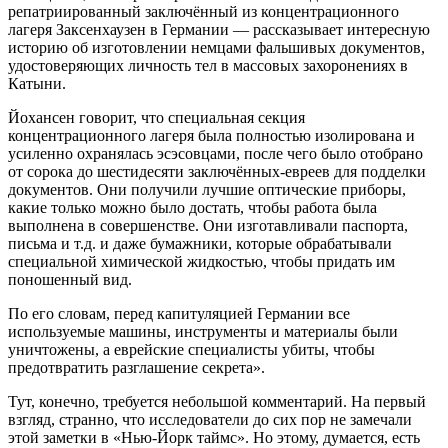
репатриированный заключённый из концентрационного
лагеря Заксенхаузен в Германии — рассказывает интересную
историю об изготовлении немцами фальшивых документов,
удостоверяющих личность тел в массовых захоронениях в
Катыни.
Йохансен говорит, что специальная секция
концентрационного лагеря была полностью изолирована и
усиленно охранялась эсэсовцами, после чего было отобрано
от сорока до шестидесяти заключённых-евреев для подделки
документов. Они получили лучшие оптические приборы,
какие только можно было достать, чтобы работа была
выполнена в совершенстве. Они изготавливали паспорта,
письма и т.д. и даже бумажники, которые обрабатывали
специальной химической жидкостью, чтобы придать им
поношенный вид.
По его словам, перед капитуляцией Германии все
используемые машины, инструменты и материалы были
уничтожены, а еврейские специалисты убиты, чтобы
предотвратить разглашение секрета».
Тут, конечно, требуется небольшой комментарий. На первый
взгляд, странно, что исследователи до сих пор не замечали
этой заметки в «Нью-Йорк таймс». Но этому, думается, есть