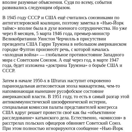
вполне разумные объяснения. Судя по всему, события
развивались следующим образом.
В 1945 году СССР и США ещё считались союзниками по
антигитлеровской коалиции, поэтому заметка в «Нью-Йорк
таймс» вполне была в духе военного сотрудничества. Но уже
через 8 месяцев, 5 марта 1946 года, премьер-министр
Великобритании Уинстон Черчилль в присутствии
президента США Гарри Трумэна в небольшом американском
городке Фултон произнесёт речь, с которой началась
«холодная война» — глобальное противостояние Западного
мира с Советским Союзом. А ещё через год, в марте 1947
года, будет изложена «доктрина Трумэна» о борьбе США и
СССР.
Затем в начале 1950-х в Штатах наступит откровенно
параноидальная антисоветская эпоха маккартизма, чем-то
напоминающая нынешнее русофобское состояние
американской власти. В 1951 году, то есть в самый разгар этой
антикоммунистической шизофренической истерии,
специальная комиссия палаты представителей конгресса
США вдруг решает провести своё как бы «объективное
расследование» катынского дела. Естественно, «комиссия» в
расстрелах польских офицеров обвиняет Советский Союз.
При этом полностью игнорируются сообщение «Нью-Йорк