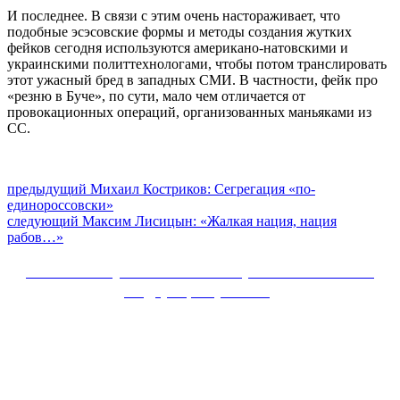
И последнее. В связи с этим очень настораживает, что
подобные эсэсовские формы и методы создания жутких
фейков сегодня используются американо-натовскими и
украинскими политтехнологами, чтобы потом транслировать
этот ужасный бред в западных СМИ. В частности, фейк про
«резню в Буче», по сути, мало чем отличается от
провокационных операций, организованных маньяками из
СС.
Навигация
Предыдущий
предыдущий
Михаил Костриков: Сегрегация «по-
пост:
единороссовски»
по
Следующее
следующий
Максим Лисицын: «Жалкая нация, нация
записям
сообщение:
рабов…»
Сайт Коммунистической партии Российской
Федерации (КПРФ)
Вверх