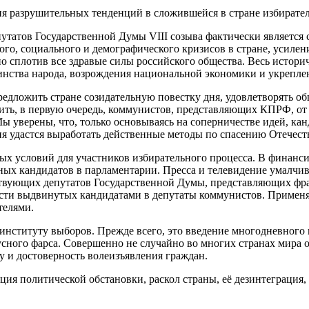
я разрушительных тенденций в сложившейся в стране избирате
путатов Государственной Думы VIII созыва фактически является
го, социального и демографического кризисов в стране, усиле
 сплотив все здравые силы российского общества. Весь историч
инства народа, возрождения национальной экономики и укрепле
едложить стране созидательную повестку дня, удовлетворять об
ить, в первую очередь, коммунистов, представляющих КПРФ, от
Мы уверены, что, только основываясь на соперничестве идей, ка
 удастся выработать действенные методы по спасению Отечества,
ных условий для участников избирательного процесса. В финанс
ых кандидатов в парламентарии. Пресса и телевидение умалчив
йствующих депутатов Государственной Думы, представляющих ф
ости выдвинутых кандидатами в депутаты коммунистов. Применя
телями.
нституту выборов. Прежде всего, это введение многодневного 
сного фарса. Совершенно не случайно во многих странах мира о
 и достоверность волеизъявления граждан.
ция политической обстановки, раскол страны, её дезинтеграци