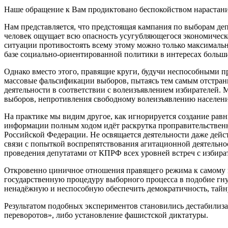
Наше обращение к Вам продиктовано беспокойством нарастани
Нам представляется, что предстоящая кампания по выборам де
человек ощущает всю опасность усугубляющегося экономическо
ситуации противостоять всему этому можно только максимально
базе социально-ориентированной политики в интересах больш
Однако вместо этого, правящие круги, будучи неспособными пр
массовые фальсификации выборов, пытаясь тем самым отстран
деятельности в соответствии с волеизъявлением избирателей. 
выборов, непротивления свободному волеизъявлению населения
На практике мы видим другое, как игнорируется создание рав
информации полным ходом идёт раскрутка проправительственн
Российской Федерации. Не освящается деятельности даже де
связи с попыткой воспрепятствования агитационной деятельн
проведения депутатами от КПРФ всех уровней встреч с избира
Откровенно циничное отношения правящего режима к самому и
государственную процедуру выборного процесса в подобие гну
ненадёжную и неспособную обеспечить демократичность, тайну
Результатом подобных экспериментов становились дестабилиза
переворотов», либо установление фашистской диктатуры.