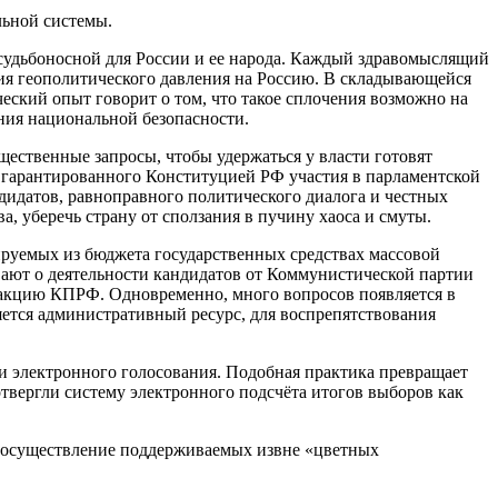
льной системы.
 судьбоносной для России и ее народа. Каждый здравомыслящий
ния геополитического давления на Россию. В складывающейся
еский опыт говорит о том, что такое сплочения возможно на
ния национальной безопасности.
щественные запросы, чтобы удержаться у власти готовят
 гарантированного Конституцией РФ участия в парламентской
ндидатов, равноправного политического диалога и честных
 уберечь страну от сползания в пучину хаоса и смуты.
ируемых из бюджета государственных средствах массовой
ают о деятельности кандидатов от Коммунистической партии
ракцию КПРФ. Одновременно, много вопросов появляется в
ется административный ресурс, для воспрепятствования
и электронного голосования. Подобная практика превращает
твергли систему электронного подсчёта итогов выборов как
я, осуществление поддерживаемых извне «цветных