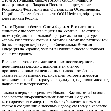
Это его, Пушкина, языком говорят сегодня Министр
иностранных дел Лавров и Постоянный представитель
Российской Федерации при Организации Объединённых
Наций и в Совете безопасности ООН Небензя, обращаясь к
клеветникам России.
Этого Пушкина боятся. С ним борются. Его памятники
снимают с пьедесталов нацисты на Украине. Его стихи и
поэмы убирают из школьной программы по литературе
«свои» клеветники России. Почему? Потому что ратники той
битвы, которую ведёт сегодня Специальная Военная
Операция на Украине, узна́ют в Пушкине своего и полюбят
его всем сердцем.
Волюнтаристское стремление наших постмодернистов –
перелицевать классику, приклеить ей клеймо
противоположных ей ценностных знаков – особенно
сказывается на именах тех писателей, которые являются
вершинами нашей литературы и культуры, поднявшимися над
национальным горизонтом.
Таково в первую очередь имя Николая Васильевича Гоголя с
его нравственно-религиозными началами. Ведь его
категорическим императивом было убеждение в том, что
только в соединении с любовью к добру, светлому в человеке
страсть к искусству «может просветлить и творящего, и тех,