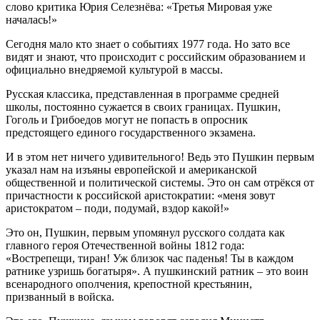
слово критика Юрия Селезнёва: «Третья Мировая уже
началась!»
Сегодня мало кто знает о событиях 1977 года. Но зато все
видят и знают, что происходит с российским образованием и
официально внедряемой культурой в массы.
Русская классика, представленная в программе средней
школы, постоянно сужается в своих границах. Пушкин,
Гоголь и Грибоедов могут не попасть в опросник
предстоящего единого государственного экзамена.
И в этом нет ничего удивительного! Ведь это Пушкин первым
указал нам на изъяны европейской и американской
общественной и политической системы. Это он сам отрёкся от
причастности к российской аристократии: «меня зовут
аристократом – поди, подумай, вздор какой!»
Это он, Пушкин, первым упомянул русского солдата как
главного героя Отечественной войны 1812 года:
«Вострепещи, тиран! Уж близок час паденья! Ты в каждом
ратнике узришь богатыря». А пушкинский ратник – это воин
всенародного ополчения, крепостной крестьянин,
призванный в войска.