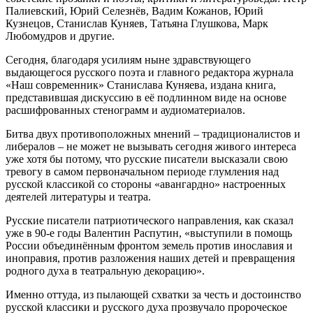
Палиевский, Юрий Селезнёв, Вадим Кожанов, Юрий
Кузнецов, Станислав Куняев, Татьяна Глушкова, Марк
Любомудров и другие.
Сегодня, благодаря усилиям ныне здравствующего
выдающегося русского поэта и главного редактора журнала
«Наш современник» Станислава Куняева, издана книга,
представившая дискуссию в её подлинном виде на основе
расшифрованных стенограмм и аудиоматериалов.
Битва двух противоположных мнений – традиционалистов и
либералов – не может не вызывать сегодня живого интереса
уже хотя бы потому, что русские писатели высказали свою
тревогу в самом первоначальном периоде глумления над
русской классикой со стороны «авангардно» настроенных
деятелей литературы и театра.
Русские писатели патриотического направления, как сказал
уже в 90-е годы Валентин Распутин, «выступили в помощь
России объединённым фронтом земель против инославия и
иноправия, против разложения наших детей и превращения
родного духа в театральную декорацию».
Именно оттуда, из пылающей схватки за честь и достоинство
русской классики и русского духа прозвучало пророческое