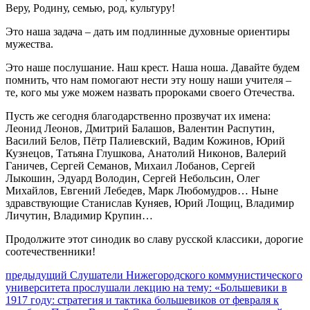
Веру, Родину, семью, род, культуру!
Это наша задача – дать им подлинные духовные ориентиры
мужества.
Это наше послушание. Наш крест. Наша ноша. Давайте будем
помнить, что нам помогают нести эту ношу наши учителя –
те, кого мы уже можем назвать пророками своего Отечества.
Пусть же сегодня благодарственно прозвучат их имена:
Леонид Леонов, Дмитрий Балашов, Валентин Распутин,
Василий Белов, Пётр Палиевский, Вадим Кожинов, Юрий
Кузнецов, Татьяна Глушкова, Анатолий Никонов, Валерий
Ганичев, Сергей Семанов, Михаил Лобанов, Сергей
Лыкошин, Эдуард Володин, Сергей Небольсин, Олег
Михайлов, Евгений Лебедев, Марк Любомудров… Ныне
здравствующие Станислав Куняев, Юрий Лощиц, Владимир
Личутин, Владимир Крупин…
Продолжите этот синодик во славу русской классики, дорогие
соотечественники!
Навигация
Предыдущий
предыдущий
Слушатели Нижегородского коммунистического
пост:
университета прослушали лекцию на тему: «Большевики в
по
1917 году: стратегия и тактика большевиков от февраля к