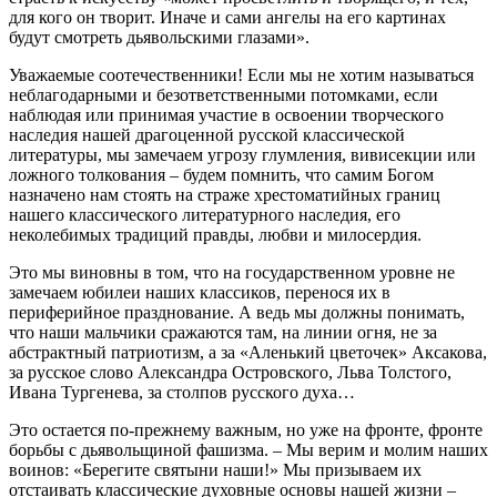
для кого он творит. Иначе и сами ангелы на его картинах
будут смотреть дьявольскими глазами».
Уважаемые соотечественники! Если мы не хотим называться
неблагодарными и безответственными потомками, если
наблюдая или принимая участие в освоении творческого
наследия нашей драгоценной русской классической
литературы, мы замечаем угрозу глумления, вивисекции или
ложного толкования – будем помнить, что самим Богом
назначено нам стоять на страже хрестоматийных границ
нашего классического литературного наследия, его
неколебимых традиций правды, любви и милосердия.
Это мы виновны в том, что на государственном уровне не
замечаем юбилеи наших классиков, перенося их в
периферийное празднование. А ведь мы должны понимать,
что наши мальчики сражаются там, на линии огня, не за
абстрактный патриотизм, а за «Аленький цветочек» Аксакова,
за русское слово Александра Островского, Льва Толстого,
Ивана Тургенева, за столпов русского духа…
Это остается по-прежнему важным, но уже на фронте, фронте
борьбы с дьявольщиной фашизма. – Мы верим и молим наших
воинов: «Берегите святыни наши!» Мы призываем их
отстаивать классические духовные основы нашей жизни –