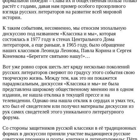
формальной победой – слава их и общественная польза только
растёт с годами, давая нам пример особого прозорливого
взгляда русских литераторов на развитие всей мировой
истории.
К таким событиям, несомненно, мы относим эпохальную
дискуссию под названием «Классика и мы», которая
состоялась в 1977 году в стенах Центрального Дома
литераторов, а еще раньше, в 1965 году, было обращение
наших классиков Леонида Леонова, Павла Корина и Сергея
Коненкова «Берегите святыню нашу!»…
Вот уже ровно сорок шесть лет кряду несколько поколений
русских литераторов сверяют по градусу этого события свою
творческую жизнь. Между тем, как это ни покажется
парадоксальным, дискуссия «Классика и мы» не была
представлена широкому общественному мнению ни в одном
издании, не нашла отклика в текущей прессе и на
телевидении. Однако она нашла отклик в сердцах и умах тех,
кто был её свидетелем или получил материалы дискуссии из
рук самих свидетелей этого уникального литературного
форума.
Со стороны защитников русской классики в её традиционных
формах в дискуссии приняли участие выдающиеся русские
советские прозаики и поэты, критики и литературоведы: Пётр