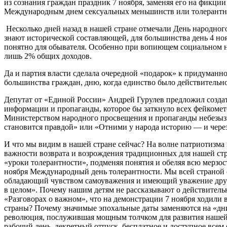
из сознания граждан праздник 7 ноября, заменяя его на фикци
Международным днем сексуальных меньшинств или толерантн
Несколько дней назад в нашей стране отмечали День народного
знают исторической составляющей, для большинства день 4 ноя
понятно для обывателя. Особенно при вопиющем социальном н
лишь 2% общих доходов.
Да и партия власти сделала очередной «подарок» к придуманно
большинства граждан, дню, когда единство было действитель
Депутат от «Единой России» Андрей Гурулев предложил созда
информации и пропаганды, которое бы заткнуло всех фейкомето
Министерством народного просвещения и пропаганды небезызв
становится правдой» или «Отними у народа историю — и через 
И что мы видим в нашей стране сейчас? На волне патриотизма 
важности возврата и возрождения традиционных для нашей стра
«уроки толерантности», подменяя понятия и обеляя всю мерзост
ноября Международный день толерантности. Мы всей страной о
обладающий чувством самоуважения и имеющий уважение други
в целом». Почему нашим детям не рассказывают о действительн
«Разговорах о важном», что на демонстрации 7 ноября ходили 
страны? Почему значимые эпохальные даты заменяются на «дни
революция, послужившая мощным толчком для развития нашей 
рабочий день, декретный отпуск, бесплатное и доступное всем