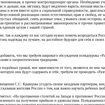
, чиновникам, в прочие контролирующие органы. Необходимо уч
ас и дальше, как лягушку, будут медленно варить, внушая мысль 
аны и всем вместе идти к социальной справедливости, двигатьс
 безусловной реализации своих естественных прав и свобод, не з
устых обещаний, снять розовые очки, узнавать свою историю, в
ая принятые и рассматриваемые законопроекты и прочие правит
ь единым целом с нашей страной.
е, так и каждому из нас сегодня нужно помочь возродиться Рос
гонь надежды на лучшее, на достойное будущее для себя и своих
 добавить, что мы требуем широкого обсуждения псевдоурока «Р
алиям и патриотическим традициям.
подобных уроков, вне зависимости от того, являются ли они ча
которую они будут содержать в себе, требуем не проводить «Раз
щения С.С. Кравцова угодить своим западным партнерам, внедр
ссказывая жителям России о том, как важно научить ребенка люб
тметил: «На протяжении столетий на Западе в противовес Росси
авленного на получение прибыли и удовольствия. Псевдоценност
ем вопросам развития воспитательных программ и полноценного