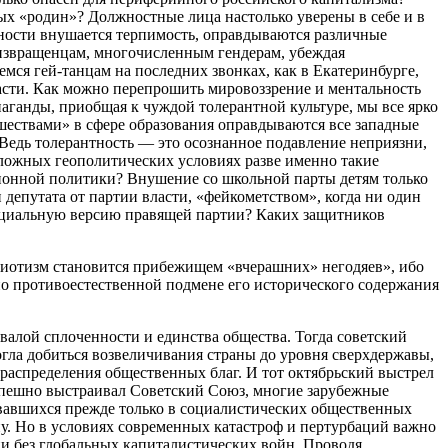
х «родин»? Должностные лица настолько уверены в себе и в
ности внушается терпимость, оправдываются различные
 извращенцам, многочисленным гендерам, убеждая
мся гей-танцам на последних звонках, как в Екатеринбурге,
асти. Как можно перепрошить мировоззрение и ментальность
ганды, приобщая к чуждой толерантной культуре, мы все ярко
шествами» в сфере образования оправдываются все западные
Ведь толерантность — это осознанное подавление неприязни,
сложных геополитических условиях разве именно такие
онной политики? Внушение со школьной парты детям только
епутата от партии власти, «фейкометством», когда ни один
фициальную версию правящей партии? Каких защитников
риотизм становится прибежищем «вчерашних» негодяев», ибо
о противоестественной подмене его исторического содержания
алой сплоченности и единства общества. Тогда советский
огла добиться возвеличивания страны до уровня сверхдержавы,
 распределения общественных благ. И тот октябрьский выстрел
успешно выстраивал Советский Союз, многие зарубежные
нававшихся прежде только в социалистических общественных
ну. Но в условиях современных катастроф и пертурбаций важно
ни без глобальных капиталистических войн. Проводя