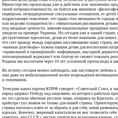
Министерство пропаганды уже в действии или чиновники прод
своей неприкосновенности, не боятся как минимум «философс
перверсии, нетрадиционные сексуальные отношения, от детей
подрастающее поколение, что права этих меньшинств гораздо 
или неделям толерантности с обязательным рисованием детьми
под западные ценности, заменяя национальные праздники инос
увидели на примере Украины. Но сегодня уже в нашей стране,
деструктивные идеологии, делая их более важными для наших
что сеет вражду между народами населяющими нашу страну, ме
«важные разговоры» нужны нашим детям для воспитания патр
«правильной и проверенной» информации, выгодной держателям
оппозиционный журналист или блогер не сможет показать реа
Родины мы воспитаем через 10 лет усиленной пропаганды в шко
Во истину сегодня можно наблюдать, как настоящую любовь к 
они даже на мобилизационной волне возрождения мотивационн
и понимания.
Телеграм–канал партии КПРФ говорит: «Советский Союз, в час
народ одержал Победу над нацизмом, на которого работала про
но это сделали обычные русские люди, опираясь на Красную, 
крейсера стал знаком не только для нашей страны. Ориентиру
страны пытались взять ее за образец и для себя, начав разви
идеалах. Конечно, звериный капитализм не мог позволить себ
отметить, что СССР, с честью пройдя все испытания кровью, с