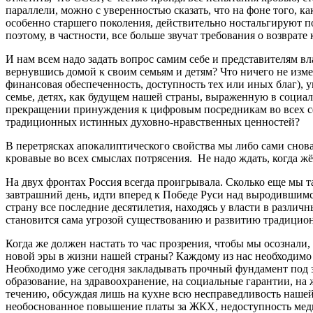
параллели, можно с уверенностью сказать, что на фоне того, к
особенно старшего поколения, действительно ностальгируют п
поэтому, в частности, все больше звучат требования о возврате
И нам всем надо задать вопрос самим себе и представителям в
вернувшись домой к своим семьям и детям? Что ничего не изме
финансовая обеспеченность, доступность тех или иных благ), 
семье, детях, как будущем нашей страны, выраженную в социал
прекращении принуждения к цифровым посредникам во всех сфе
традиционных истинных духовно-нравственных ценностей?
В перетрясках апокалиптического свойства мы либо сами снов
кровавые во всех смыслах потрясения. Не надо ждать, когда жё
На двух фронтах Россия всегда проигрывала. Сколько еще мы т
завтрашний день, идти вперед к Победе Руси над выродившимся
страну все последние десятилетия, находясь у власти в разли
становится сама угрозой существованию и развитию традицио
Когда же должен настать то час прозрения, чтобы мы осознали
новой эры в жизни нашей страны? Каждому из нас необходимо с
Необходимо уже сегодня закладывать прочный фундамент под з
образование, на здравоохранение, на социальные гарантии, на жи
течению, обсуждая лишь на кухне всю несправедливость нашей 
необоснованное повышение платы за ЖКХ, недоступность меди