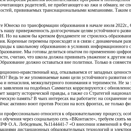
читающих родителей, не прибегающего ко лжи и обману, не спо
ностей, прививаемых транснациональными компаниями. Таким об
 Юнеско по трансформации образования в начале июля 2022г., С
ть нашу приверженность долгосрочным целям устойчивого разви
 Но на каком бы крепком фундаменте не строилось образование
ия. Коренные перемены происходят и в связи с динамичным раз
одходы к школьному образованию в условиях информационного о
образование. Мы готовы делиться опытом по применению цифров
ти, считаю, что школа должна прививать уважение к другим на
 Образование должно оставаться вне политики. Только в совмес
радиционно-нравственный код, отказываемся от западных ценнос
ВО? Ведь те же упоминаемые вами цели устойчивого развития о
ра и ненасилия, межкультурного понимания и терпимости. Не за
и заявления на подобных Саммитах коррелируются с обновленной
ает защиту исторической правды, а также со Стратегий национа
ческую память? В чьих интересах вы работаете: на сохранение и
йчас активно воют против России на всех фронтах, не только фи
и профессионально относится к образовательному процессу, ос
обучения через социальную сеть «ВКонтакте», требуем снять м
КПРФ О.А. Лебедевым, №1144441-7 «О внесении изменений в Фед
ациями дистанционных образовательных технологий и электрон