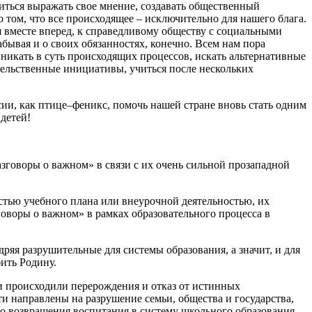
иться выражать свое мнение, создавать общественный
о том, что все происходящее – исключительно для нашего блага.
я вместе вперед, к справедливому обществу с социальными
абывая и о своих обязанностях, конечно. Всем нам пора
никать в суть происходящих процессов, искать альтернативные
ельственные инициативы, учиться после нескольких
сии, как птице–феникс, помочь нашей стране вновь стать одним
 детей!
азговоры о важном» в связи с их очень сильной прозападной
стью учебного плана или внеурочной деятельностью, их
говоры о важном» в рамках образовательного процесса в
яя разрушительные для системы образования, а значит, и для
ить Родину.
и происходили перерождения и отказ от истинных
и направлены на разрушение семьи, общества и государства,
 возвращения воспитания в систему школьного образования.