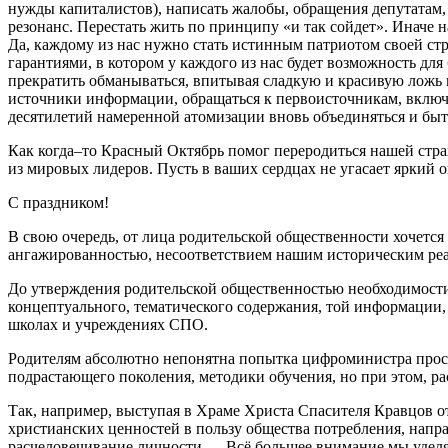
нужды капиталистов), написать жалобы, обращения депутатам
резонанс. Перестать жить по принципу «и так сойдет». Иначе н
Да, каждому из нас нужно стать истинным патриотом своей стр
гарантиями, в котором у каждого из нас будет возможность для
прекратить обманываться, впитывая сладкую и красивую ложь п
источники информации, обращаться к первоисточникам, включ
десятилетий намеренной атомизации вновь объединяться и быт
Как когда–то Красный Октябрь помог переродиться нашей стран
из мировых лидеров. Пусть в ваших сердцах не угасает яркий о
С праздником!
В свою очередь, от лица родительской общественности хочется
ангажированностью, несоответствием нашим историческим ре
До утверждения родительской общественностью необходимости 
концептуального, тематического содержания, той информации, 
школах и учреждениях СПО.
Родителям абсолютно непонятна попытка цифроминистра просве
подрастающего поколения, методики обучения, но при этом, ра
Так, например, выступая в Храме Христа Спасителя Кравцов о
христианских ценностей в пользу общества потребления, напр
расчеловечивание личности. …Всё большее внимание мы уделя