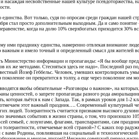
и и насаждая несвойственные нашей культуре псевдоторжества, н
ости.
 единства. Вот только, судя по опросам среди граждан нашей ст
бря стал просто дополнительным выходным. Да и само понятие «
еравенстве, когда на долю 10% сверхбогатых приходится 30% в
му ими празднику единства, намеренно отвлекая внимание людей 
но важным и имело точный и определенный смысл для жителей в
ть Министерство информации и пропаганды: «Я бы вообще пред
в их же методами. Стесняться здесь не надо». Последний раз по
естный Йозеф Геббельс. Человек, умевших контролировать умы 
поколение он превратится в толпу, а еще через поколение им мо
вводятся якобы обязательные «Разговоры о важном», на которых,
ны ценностей, о запрете пропаганды разного рода аморальщины,
ь, которая льётся к нам с Запада. Так, в рамках уроков для 1-
тмечаем этот важный праздник…. Современный культурный челов
х людей. Толерантность считается признаком высокого духовно
о значимых событиях в жизни страны, о том, что произошло 105
всей семьей, с лозунгами, флагами, транспарантами, сам празд
 толерантности, отмечаемые всей страной»? С каких пор радужн
с вами Родины, повлиявшая на социальный и технологический п
 образование и многое другое)? Неужели советский период наст