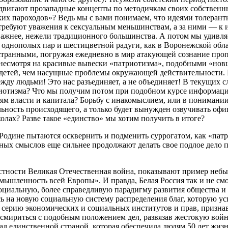
вигают прозападные концепты по методичкам своих собственны
ких пароходов»? Ведь мы с вами понимаем, что идеями толерант
 требуют уважения к сексуальным меньшинствам, а за ними — к
важнее, нежели традиционного большинства. А потом мы удивляе
 однополых пар и шестицветной радуги, как в Воронежской обл
транными, погружая ежедневно в мир атакующей сознание пропа
 несмотря на красивые вывески «патриотизма», подобными «нов
 детей, чем насущные проблемы окружающей действительности. 
жду людьми! Это нас разъединяет, а не объединяет! В текущих 
иотизма? Что мы получим потом при подобном курсе информаци
 власти и капитала? Борьбу с инакомыслием, или в понимании д
льность происходящего, а только будет вынужден озвучивать о
лах? Разве такое «единство» мы хотим получить в итоге?
Родине пытаются осквернить и подменить суррогатом, как «пат
ых смыслов еще сильнее продолжают делать свое подлое дело п
тности Великая Отечественная война, показывают пример небыв
мышленность всей Европы». И правда, Белая Россия так и не см
социальную, более справедливую парадигму развития общества и
ясь на новую социальную систему распределения благ, которую 
вать серию экономических и социальных институтов и прав, приз
е смириться с подобным положением дел, развязав жестокую вой
тал единственной страной, которая обеспечила людям 50 лет жиз