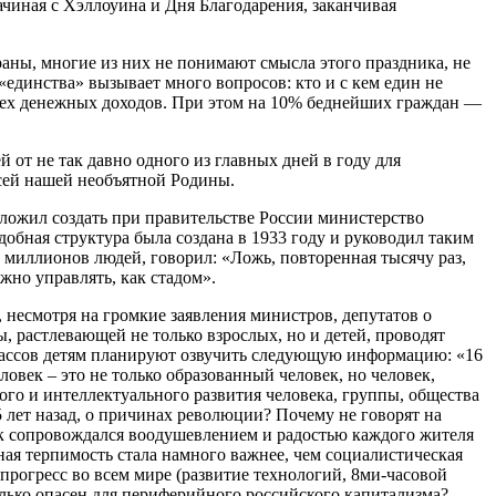
ачиная с Хэллоуина и Дня Благодарения, заканчивая
раны, многие из них не понимают смысла этого праздника, не
единства» вызывает много вопросов: кто и с кем един не
сех денежных доходов. При этом на 10% беднейших граждан —
от не так давно одного из главных дней в году для
сей нашей необъятной Родины.
ложил создать при правительстве России министерство
добная структура была создана в 1933 году и руководил таким
миллионов людей, говорил: «Ложь, повторенная тысячу раз,
жно управлять, как стадом».
 несмотря на громкие заявления министров, депутатов о
 растлевающей не только взрослых, но и детей, проводят
2 классов детям планируют озвучить следующую информацию: «16
ек – это не только образованный человек, но человек,
го и интеллектуального развития человека, группы, общества
 лет назад, о причинах революции? Почему не говорят на
ник сопровождался воодушевлением и радостью каждого жителя
ая терпимость стала намного важнее, чем социалистическая
рогресс во всем мире (развитие технологий, 8ми-часовой
олько опасен для периферийного российского капитализма?