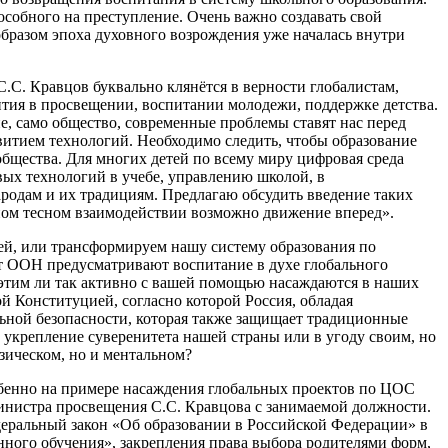
собного на преступление. Очень важно создавать свой
разом эпоха духовного возрождения уже началась внутри
.С. Кравцов буквально клянётся в верности глобалистам,
тия в просвещении, воспитании молодежи, поддержке детства.
, само общество, современные проблемы ставят нас перед
витием технологий. Необходимо следить, чтобы образование
бщества. Для многих детей по всему миру цифровая среда
ых технологий в учебе, управлению школой, в
родам и их традициям. Предлагаю обсудить введение таких
тном тесном взаимодействии возможно движение вперед».
тей, или трансформируем нашу систему образования по
т ООН предусматривают воспитание в духе глобального
 этим ли так активно с вашей помощью насаждаются в наших
 Конституцией, согласно которой Россия, обладая
льной безопасности, которая также защищает традиционные
 укрепление суверенитета нашей страны или в угоду своим, но
зическом, но и ментальном?
обенно на примере насаждения глобальных проектов по ЦОС
инистра просвещения С.С. Кравцова с занимаемой должности.
еральный закон «Об образовании в Российской Федерации» в
ного обучения», закрепления права выбора родителями форм,