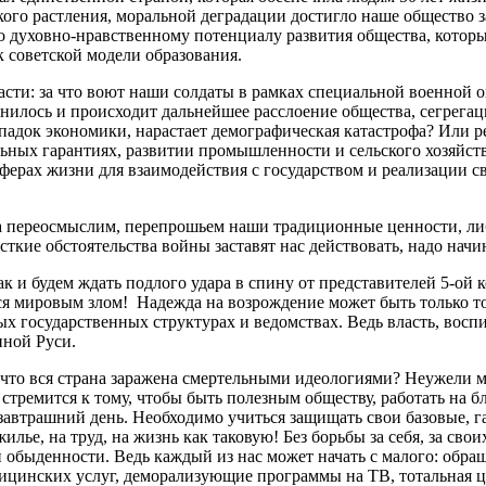
акого растления, моральной деградации достигло наше общество з
о духовно-нравственному потенциалу развития общества, котор
 к советской модели образования.
ласти: за что воют наши солдаты в рамках специальной военной
нилось и происходит дальнейшее расслоение общества, сегрегац
упадок экономики, нарастает демографическая катастрофа? Или р
ьных гарантиях, развитии промышленности и сельского хозяйства
рах жизни для взаимодействия с государством и реализации св
а переосмыслим, перепрошьем наши традиционные ценности, либо
сткие обстоятельства войны заставят нас действовать, надо нач
ак и будем ждать подлого удара в спину от представителей 5-ой
 мировым злом! Надежда на возрождение может быть только тогд
чных государственных структурах и ведомствах. Ведь власть, во
нной Руси.
, что вся страна заражена смертельными идеологиями? Неужели 
тремится к тому, чтобы быть полезным обществу, работать на б
автрашний день. Необходимо учиться защищать свои базовые, га
лье, на труд, на жизнь как таковую! Без борьбы за себя, за свои
обыденности. Ведь каждый из нас может начать с малого: обраща
цинских услуг, деморализующие программы на ТВ, тотальная ц