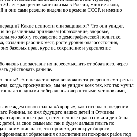
а 30 лет «расцвета» капитализма в России, многие люди,
ый и они сами реально видели во времена СССР, и именно
 операции? Какие ценности они защищают? Что они увидят,
ия по различным признакам (образование, здоровье,
еальную заботу государства о демографической политике,
, создании рабочих мест, росте уровня благосостояния,
оих базовых прав, курс на сохранение и укрепление
 жизнь нас заставит их переосмыслить от обратного, через
инать действовать раньше.
 колонны? Это не даст людям возможности уверенно смотреть в
а, когда, проснувшись, мы не увидим всех тех, кто так мучил
спитанная западными либерально-толерантными установками,
мы все ждем нового залпа «Авроры», как сигнала о рождении
лаго Родины, во имя будущего наших детей и Отчизны.
рантированные права, естественные права семьи и детей: на
х детей, за свои семьи мы так и будем дальше плыть по
ть внимание на то, что происходит вокруг (дороги,
ифровизация образования с воспитанием покорных рабов под