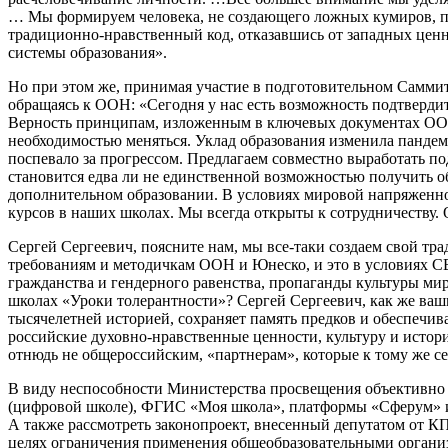
… Мы формируем человека, не создающего ложных кумиров, по
традиционно-нравственный код, отказавшись от западных цен
системы образования».
Но при этом же, принимая участие в подготовительном Саммите
обращаясь к ООН: «Сегодня у нас есть возможность подтверди
Верность принципам, изложенным в ключевых документах ООН.
необходимостью меняться. Уклад образования изменила пандем
поспевало за прогрессом. Предлагаем совместно выработать п
становится едва ли не единственной возможностью получить 
дополнительном образовании. В условиях мировой напряженнос
курсов в наших школах. Мы всегда открыты к сотрудничеству.
Сергей Сергеевич, поясните нам, мы все-таки создаем свой т
требованиям и методичкам ООН и Юнеско, и это в условиях С
гражданства и гендерного равенства, пропаганды культуры ми
школах «Уроки толерантности»? Сергей Сергеевич, как же ваш
тысячелетней историей, сохраняет память предков и обеспечив
российские духовно-нравственные ценности, культуру и истори
отнюдь не общероссийским, «партнерам», которые к тому же се
В виду неспособности Министерства просвещения объективно 
(цифровой школе), ФГИС «Моя школа», платформы «Сферум» и 
А также рассмотреть законопроект, внесенный депутатом от 
целях ограничения применения общеобразовательными организ