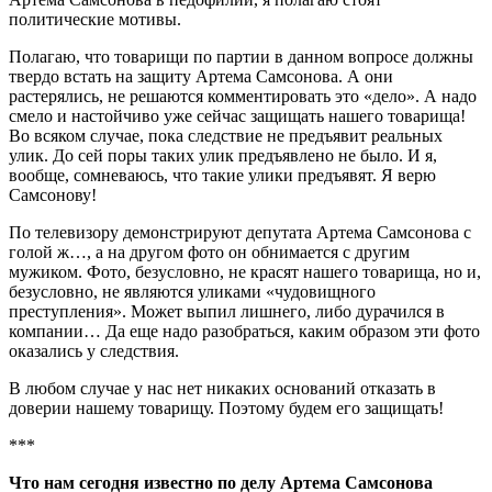
политические мотивы.
Полагаю, что товарищи по партии в данном вопросе должны
твердо встать на защиту Артема Самсонова. А они
растерялись, не решаются комментировать это «дело». А надо
смело и настойчиво уже сейчас защищать нашего товарища!
Во всяком случае, пока следствие не предъявит реальных
улик. До сей поры таких улик предъявлено не было. И я,
вообще, сомневаюсь, что такие улики предъявят. Я верю
Самсонову!
По телевизору демонстрируют депутата Артема Самсонова с
голой ж…, а на другом фото он обнимается с другим
мужиком. Фото, безусловно, не красят нашего товарища, но и,
безусловно, не являются уликами «чудовищного
преступления». Может выпил лишнего, либо дурачился в
компании… Да еще надо разобраться, каким образом эти фото
оказались у следствия.
В любом случае у нас нет никаких оснований отказать в
доверии нашему товарищу. Поэтому будем его защищать!
***
Что нам сегодня известно по делу Артема Самсонова