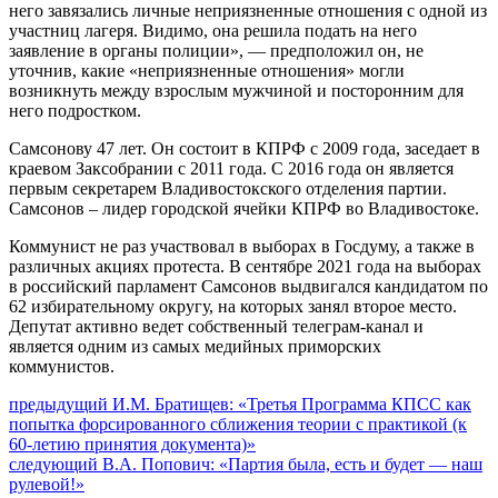
него завязались личные неприязненные отношения с одной из
участниц лагеря. Видимо, она решила подать на него
заявление в органы полиции», — предположил он, не
уточнив, какие «неприязненные отношения» могли
возникнуть между взрослым мужчиной и посторонним для
него подростком.
Самсонову 47 лет. Он состоит в КПРФ с 2009 года, заседает в
краевом Заксобрании с 2011 года. С 2016 года он является
первым секретарем Владивостокского отделения партии.
Самсонов – лидер городской ячейки КПРФ во Владивостоке.
Коммунист не раз участвовал в выборах в Госдуму, а также в
различных акциях протеста. В сентябре 2021 года на выборах
в российский парламент Самсонов выдвигался кандидатом по
62 избирательному округу, на которых занял второе место.
Депутат активно ведет собственный телеграм-канал и
является одним из самых медийных приморских
коммунистов.
Навигация
Предыдущий
предыдущий
И.М. Братищев: «Третья Программа КПСС как
пост:
попытка форсированного сближения теории с практикой (к
по
60-летию принятия документа)»
записям
Следующее
следующий
В.А. Попович: «Партия была, есть и будет — наш
сообщение:
рулевой!»