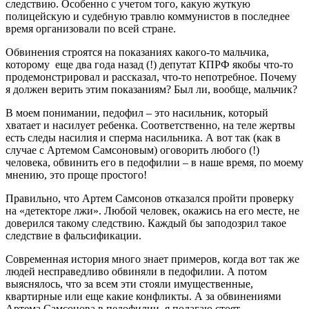
следствию. Особенно с учетом того, какую жуткую
полицейскую и судебную травлю коммунистов в последнее
время организовали по всей стране.
Обвинения строятся на показаниях какого-то мальчика,
которому еще два года назад (!) депутат КПРФ якобы что-то
продемонстрировал и рассказал, что-то непотребное. Почему
я должен верить этим показаниям? Был ли, вообще, мальчик?
В моем понимании, педофил – это насильник, который
хватает и насилует ребенка. Соответственно, на теле жертвы
есть следы насилия и сперма насильника. А вот так (как в
случае с Артемом Самсоновым) оговорить любого (!)
человека, обвинить его в педофилии – в наше время, по моему
мнению, это проще простого!
Правильно, что Артем Самсонов отказался пройти проверку
на «детекторе лжи». Любой человек, окажись на его месте, не
доверился такому следствию. Каждый бы заподозрил такое
следствие в фальсификации.
Современная история много знает примеров, когда вот так же
людей несправедливо обвиняли в педофилии. А потом
выяснялось, что за всем эти стояли имущественные,
квартирные или еще какие конфликты. А за обвинениями
Артема Самсонова в педофилии, я полагаю стоят