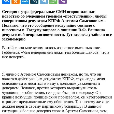
Сегодня с утра федеральные СМИ огорошили нас
новостью об очередном громком «преступлении», якобы
совершенном депутатом КПРФ Артемом Самсоновым.
Полагаю, что это сообщение неслучайно совпало с
внесением в Госдуму запроса о лишении В.Ф. Рашкина
депутатской неприкосновенности. Тут все неслучайно и все
закономерно.
В этой связи мне вспомнилось известное высказывание
Геббельса: «Чем невероятней ложь, тем больше шансов, что в
нее поверят».
Я лично с Артемом Самсоновым незнаком, но то, что он
является действующим депутатом КПРФ, служит для меня
основанием относиться к нему с должным уважением и
доверием. Человек, против которого выдвинули столь
чудовищные обвинения, сегодня объявил голодовку. Он
крайне возмущен полицейским произволом, он категорически
отрицает предъявленные ему обвинения. Так почему же я не
должен верить своему партийному товарищу? В данной
ситуации я больше доверяю словам Артема Самсонова, чем