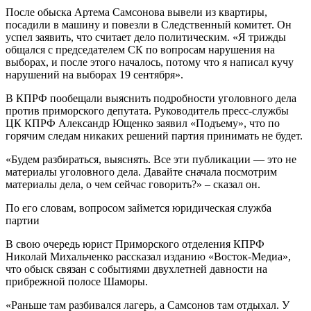
После обыска Артема Самсонова вывели из квартиры,
посадили в машину и повезли в Следственный комитет. Он
успел заявить, что считает дело политическим. «Я трижды
общался с председателем СК по вопросам нарушения на
выборах, и после этого началось, потому что я написал кучу
нарушений на выборах 19 сентября».
В КПРФ пообещали выяснить подробности уголовного дела
против приморского депутата. Руководитель пресс-службы
ЦК КПРФ Александр Ющенко заявил «Подъему», что по
горячим следам никаких решений партия принимать не будет.
«Будем разбираться, выяснять. Все эти публикации — это не
материалы уголовного дела. Давайте сначала посмотрим
материалы дела, о чем сейчас говорить?» – сказал он.
По его словам, вопросом займется юридическая служба
партии
В свою очередь юрист Приморского отделения КПРФ
Николай Михальченко рассказал изданию «Восток-Медиа»,
что обыск связан с событиями двухлетней давности на
прибрежной полосе Шаморы.
«Раньше там разбивался лагерь, а Самсонов там отдыхал. У