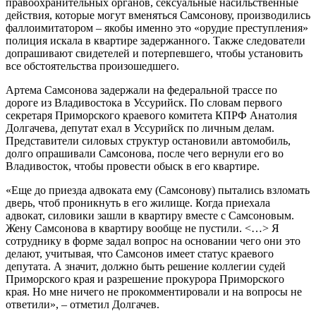
правоохранительных органов, сексуальные насильственные
действия, которые могут вменяться Самсонову, производились
фаллоимитатором – якобы именно это «орудие преступления»
полиция искала в квартире задержанного. Также следователи
допрашивают свидетелей и потерпевшего, чтобы установить
все обстоятельства произошедшего.
Артема Самсонова задержали на федеральной трассе по
дороге из Владивостока в Уссурийск. По словам первого
секретаря Приморского краевого комитета КПРФ Анатолия
Долгачева, депутат ехал в Уссурийск по личным делам.
Представители силовых структур остановили автомобиль,
долго опрашивали Самсонова, после чего вернули его во
Владивосток, чтобы провести обыск в его квартире.
«Еще до приезда адвоката ему (Самсонову) пытались взломать
дверь, чтоб проникнуть в его жилище. Когда приехала
адвокат, силовики зашли в квартиру вместе с Самсоновым.
Жену Самсонова в квартиру вообще не пустили. <…> Я
сотруднику в форме задал вопрос на основании чего они это
делают, учитывая, что Самсонов имеет статус краевого
депутата. А значит, должно быть решение коллегии судей
Приморского края и разрешение прокурора Приморского
края. Но мне ничего не прокомментировали и на вопросы не
ответили», – отметил Долгачев.