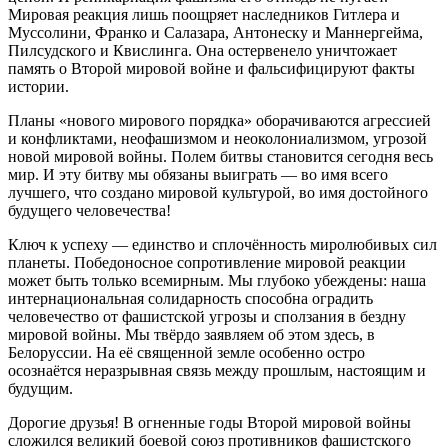
Мировая реакция лишь поощряет наследников Гитлера и
Муссолини, Франко и Салазара, Антонеску и Маннергейма,
Пилсудского и Квислинга. Она остервенело уничтожает
память о Второй мировой войне и фальсифицируют факты
истории.
Планы «нового мирового порядка» оборачиваются агрессией
и конфликтами, неофашизмом и неоколониализмом, угрозой
новой мировой войны. Полем битвы становится сегодня весь
мир. И эту битву мы обязаны выиграть — во имя всего
лучшего, что создано мировой культурой, во имя достойного
будущего человечества!
Ключ к успеху — единство и сплочённость миролюбивых сил
планеты. Победоносное сопротивление мировой реакции
может быть только всемирным. Мы глубоко убеждены: наша
интернациональная солидарность способна оградить
человечество от фашистской угрозы и сползания в бездну
мировой войны. Мы твёрдо заявляем об этом здесь, в
Белоруссии. На её священной земле особенно остро
осознаётся неразрывная связь между прошлым, настоящим и
будущим.
Дорогие друзья! В огненные годы Второй мировой войны
сложился великий боевой союз противников фашистского