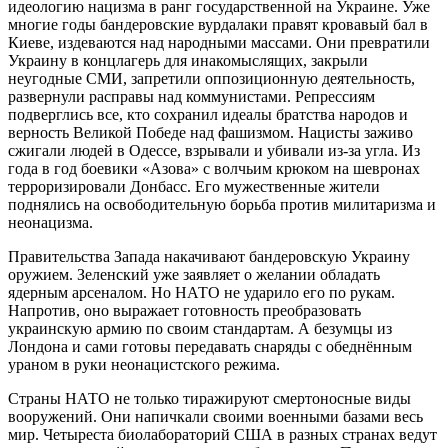
идеологию нацизма в ранг государственной на Украине. Уже
многие годы бандеровские вурдалаки правят кровавый бал в
Киеве, издеваются над народными массами. Они превратили
Украину в концлагерь для инакомыслящих, закрыли
неугодные СМИ, запретили оппозиционную деятельность,
развернули расправы над коммунистами. Репрессиям
подверглись все, кто сохранил идеалы братства народов и
верность Великой Победе над фашизмом. Нацисты заживо
сжигали людей в Одессе, взрывали и убивали из-за угла. Из
года в год боевики «Азова» с волчьим крюком на шевронах
терроризировали Донбасс. Его мужественные жители
поднялись на освободительную борьба против милитаризма и
неонацизма.
Правительства Запада накачивают бандеровскую Украину
оружием. Зеленский уже заявляет о желании обладать
ядерным арсеналом. Но НАТО не ударило его по рукам.
Напротив, оно выражает готовность преобразовать
украинскую армию по своим стандартам. А безумцы из
Лондона и сами готовы передавать снаряды с обеднённым
ураном в руки неонацистского режима.
Страны НАТО не только тиражируют смертоносные виды
вооружений. Они напичкали своими военными базами весь
мир. Четыреста биолабораторий США в разных странах ведут