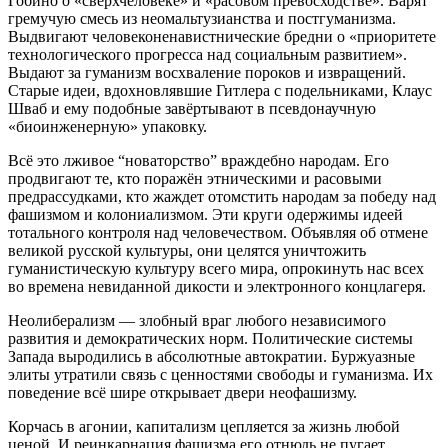
Гобино о «сверхчеловеке» и «расовом превосходстве». Варят
гремучую смесь из неомальтузианства и постгуманизма.
Выдвигают человеконенавистнические бредни о «приоритете
технологического прогресса над социальным развитием».
Выдают за гуманизм восхваление пороков и извращений.
Старые идеи, вдохновлявшие Гитлера с подельниками, Клаус
Шваб и ему подобные завёртывают в псевдонаучную
«биоинженерную» упаковку.
Всё это лживое “новаторство” враждебно народам. Его
продвигают те, кто поражён этническими и расовыми
предрассудками, кто жаждет отомстить народам за победу над
фашизмом и колониализмом. Эти круги одержимы идеей
тотального контроля над человечеством. Объявляя об отмене
великой русской культуры, они целятся уничтожить
гуманистическую культуру всего мира, опрокинуть нас всех
во времена невиданной дикости и электронного концлагеря.
Неолиберализм — злобный враг любого независимого
развития и демократических норм. Политические системы
Запада выродились в абсолютные автократии. Буржуазные
элиты утратили связь с ценностями свободы и гуманизма. Их
поведение всё шире открывает двери неофашизму.
Корчась в агонии, капитализм цепляется за жизнь любой
ценой. И реинкарнация фашизма его отнюдь не пугает.