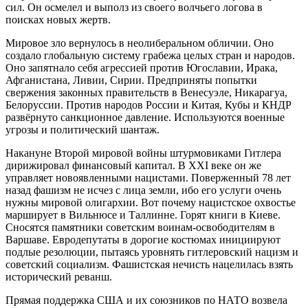
сил. Он осмелел и выполз из своего волчьего логова в
поисках новых жертв.
Мировое зло вернулось в неолиберальном обличии. Оно
создало глобальную систему грабежа целых стран и народов.
Оно запятнало себя агрессией против Югославии, Ирака,
Афганистана, Ливии, Сирии. Предприняты попытки
свержения законных правительств в Венесуэле, Никарагуа,
Белоруссии. Против народов России и Китая, Кубы и КНДР
развёрнуто санкционное давление. Используются военные
угрозы и политический шантаж.
Накануне Второй мировой войны штурмовиками Гитлера
дирижировал финансовый капитал. В ХХI веке он же
управляет новоявленными нацистами. Поверженный 78 лет
назад фашизм не исчез с лица земли, ибо его услуги очень
нужны мировой олигархии. Вот почему нацистское охвостье
марширует в Вильнюсе и Таллинне. Горят книги в Киеве.
Сносятся памятники советским воинам-освободителям в
Варшаве. Евродепутаты в дорогие костюмах инициируют
подлые резолюции, пытаясь уровнять гитлеровский нацизм и
советский социализм. Фашистская нечисть нацелилась взять
исторический реванш.
Прямая поддержка США и их союзников по НАТО возвела