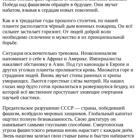
Победа над фашизмом обращён в будущее. Они звучат
набатом, взывая к сердцам новых поколений.
Как и в тридцатые годы прошлого столетия, по нашей
планете расползается чёрный дым военных пожарищ. Он всё
сильнее застилает горизонт. От людей доброй воли
необходимо сплочение и мужество в их принципиальной
борьбе.
Ситуация исключительно тревожна. Неоколониализм
напоминает о себе в Африке и Америке. Империалисты
накаляют обстановку в Азии. Под гул канонады в Европе и
других уголках планеты проливается кровь. Множатся горе и
страдания людей. Вновь звучат стоны раненых и хрипы
умирающих. Льются горестные слёзы матерей. На наших
глазах мир будто готов провалиться в разверзшуюся бездну, из
которой всё явственнее проступают зловещие очертания
паучьей свастики.
Предательское разрушение СССР — страны, победившей
фашизм, возбудило мировых хищников. Глобальный капитал
ощутил полную безнаказанность. Свою диктатуру он
навязывает самыми гнусными способами. Смертоносная
угроза фашистского реванша вновь нарастает с каждым днём.
Зверь нацизма зализал свои старые раны и быстро набирается