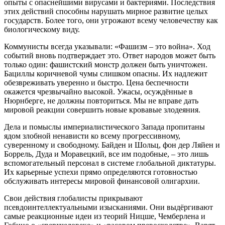
опыты с опаснейшими вирусами и бактериями. Последствия
этих действий способны нарушать мирное развитие целых
государств. Более того, они угрожают всему человечеству как
биологическому виду.
Коммунисты всегда указывали: «Фашизм – это война». Ход
событий вновь подтверждает это. Ответ народов может быть
только один: фашистский монстр должен быть уничтожен.
Бациллы коричневой чумы слишком опасны. Их надлежит
обезвреживать уверенно и быстро. Цена беспечности
окажется чрезвычайно высокой. Ужасы, осуждённые в
Нюрнберге, не должны повториться. Мы не вправе дать
мировой реакции совершить новые кровавые злодеяния.
Дела и помыслы империалистического Запада пропитаны
ядом злобной ненависти ко всему прогрессивному,
суверенному и свободному. Байден и Шольц, фон дер Ляйен и
Боррель, Дуда и Моравецкий, все им подобные, – это лишь
вспомогательный персонал в системе глобальной диктатуры.
Их карьерные успехи прямо определяются готовностью
обслуживать интересы мировой финансовой олигархии.
Свои действия глобалисты прикрывают
псевдоинтеллектуальными изысканиями. Они выдёргивают
самые реакционные идеи из теорий Ницше, Чемберлена и