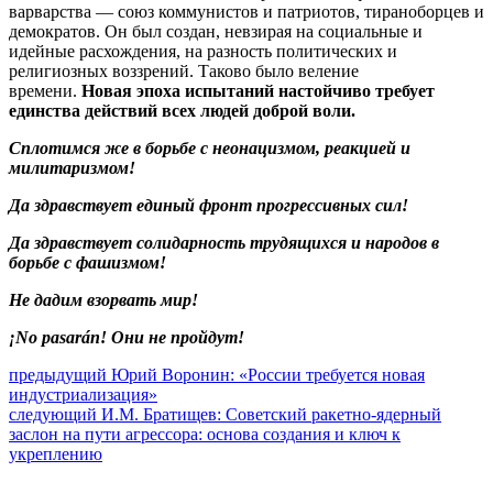
варварства — союз коммунистов и патриотов, тираноборцев и
демократов. Он был создан, невзирая на социальные и
идейные расхождения, на разность политических и
религиозных воззрений. Таково было веление
времени.
Новая эпоха испытаний настойчиво требует
единства действий всех людей доброй воли.
Сплотимся же в борьбе с неонацизмом, реакцией и
милитаризмом!
Да здравствует единый фронт прогрессивных сил!
Да здравствует солидарность трудящихся и народов в
борьбе с фашизмом!
Не дадим взорвать мир!
¡No pasarán! Они не пройдут!
Навигация
Предыдущий
предыдущий
Юрий Воронин: «России требуется новая
пост:
индустриализация»
по
Следующее
следующий
И.М. Братищев: Советский ракетно-ядерный
записям
сообщение:
заслон на пути агрессора: основа создания и ключ к
укреплению