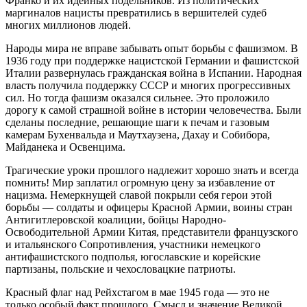
Франко и их идейных подельников. Из политических
маргиналов нацисты превратились в вершителей судеб
многих миллионов людей.
Народы мира не вправе забывать опыт борьбы с фашизмом. В
1936 году при поддержке нацистской Германии и фашистской
Италии развернулась гражданская война в Испании. Народная
власть получила поддержку СССР и многих прогрессивных
сил. Но тогда фашизм оказался сильнее. Это проложило
дорогу к самой страшной войне в истории человечества. Были
сделаны последние, решающие шаги к печам и газовым
камерам Бухенвальда и Маутхаузена, Дахау и Собибора,
Майданека и Освенцима.
Трагические уроки прошлого надлежит хорошо знать и всегда
помнить! Мир заплатил огромную цену за избавление от
нацизма. Немеркнущей славой покрыли себя герои этой
борьбы — солдаты и офицеры Красной Армии, воины стран
Антигитлеровской коалиции, бойцы Народно-
Освободительной Армии Китая, представители французского
и итальянского Сопротивления, участники немецкого
антифашистского подполья, югославские и корейские
партизаны, польские и чехословацкие патриоты.
Красный флаг над Рейхстагом в мае 1945 года — это не
только особый факт прошлого. Смысл и значение Великой