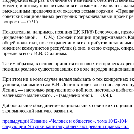
Подчеркнём ещё раз: в отличие от нынешних безответственных
момент, и потому просчитывали все возможные варианты дальн
высказанным предложениям оказался весьма горячим, «Правда
советских национальных республик первоначальный проект ре
вопроса. — О.Ч.).
Показательна, например, позиция ЦК КП(б) Белоруссии, прям
(выделено мной. — О.Ч.). Схожей позиции придерживалась Ко
общей политики, но с сохранением всех атрибутов независимо
мнением коммунистов республик (а оно, в свою очередь, опир
прежде всего с И.В. Сталиным.
Таким образом, в основе принятия итоговых исторических реше
позиция реально существовавших по воле народов национальн
При этом ни в коем случае нельзя забывать о тех конкретных 
условия, напомнил сам В.И. Ленин в ходе своего последнего 
Ленин, — настолько разрушенного войною, настолько выбитого 
маленького-маленького…» (выделено мной. — О.Ч.).
Добровольное объединение национальных советских социалист
экономический импульс развития.
Навигация
Предыдущий
предыдущий
Издание «Человек и общество», тома 1042-1044
Следующее
пост:
следующий
Уступки капиталу облегчают реванш правых сил
по
сообщение: