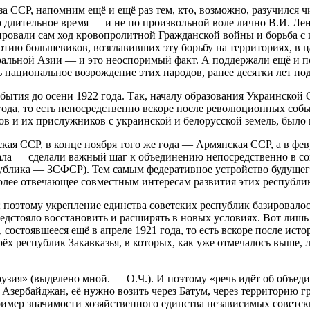
ССР, напомним ещё и ещё раз тем, кто, возможно, разучился чи
длительное время — и не по произвольной воле лично В.И. Лен
ировали сам ход кровопролитной Гражданской войны и борьба с 
ртию большевиков, возглавивших эту борьбу на территориях, в
альной Азии — и это неоспоримый факт. А поддержали ещё и пот
 национальное возрождение этих народов, ранее десятки лет п
ытия до осени 1922 года. Так, началу образования Украинской 
года, то есть непосредственно вскоре после революционных собы
ов и их прислужников с украинской и белорусской земель, было
кая ССР, в конце ноября того же года — Армянская ССР, а в фев
нала — сделали важный шаг к объединению непосредственно в с
публика — ЗСФСР). Тем самым федеративное устройство будущег
олее отвечающее совместным интересам развития этих республик
поэтому укрепление единства советских республик базировалось
редстояло восстановить и расширять в новых условиях. Вот лиш
тоявшееся ещё в апреле 1921 года, то есть вскоре после истори
 республик Закавказья, в которых, как уже отмечалось выше, л
Грузия» (выделено мной. — О.Ч.). И поэтому «речь идёт об объе
Азербайджан, её нужно возить через Батум, через территорию г
ример значимости хозяйственного единства независимых советск