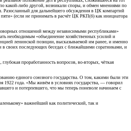
 реальное положение дел в республиках, сложившееся на тот
по какой-либо другой, возникали споры, и обмен мнениями по
ы. Разосланный для дальнейшего обсуждения в ЦК компартий
яти» (если не принимать в расчёт ЦК РКП(б) как инициатора
договорных отношений между независимыми республиками»
тать необходимым «объединение хозяйственных усилий и
сенцией ленинской позиции, высказываемой им ранее, и именно
ин в своих последующих беседах с ближайшими соратниками, и
 глубокая проработанность вопросов, во-вторых, чёткая
зованию единого союзного государства. О том, какими были эти
ря 1922 года. «Мы живём в условиях государства, — говорил
авшего и потерпевшего, что мы теперь поневоле начинаем с
аленькому» важнейший как политический, так и