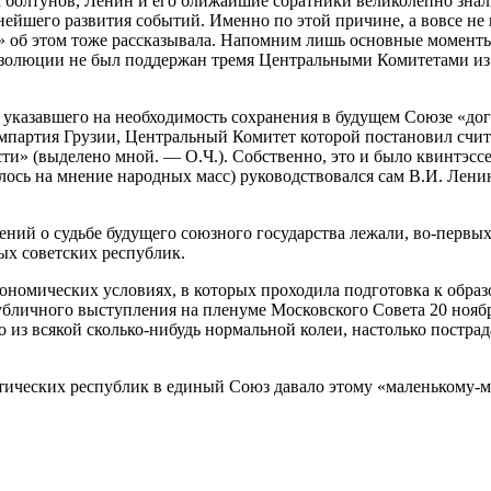
 болтунов, Ленин и его ближайшие соратники великолепно знали
ейшего развития событий. Именно по этой причине, а вовсе не 
» об этом тоже рассказывала. Напомним лишь основные момент
золюции не был поддержан тремя Центральными Комитетами из п
о указавшего на необходимость сохранения в будущем Союзе «
мпартия Грузии, Центральный Комитет которой постановил счи
сти» (выделено мной. — О.Ч.). Собственно, это и было квинтэс
алось на мнение народных масс) руководствовался сам В.И. Лен
ний о судьбе будущего союзного государства лежали, во-первых,
ых советских республик.
экономических условиях, в которых проходила подготовка к обра
публичного выступления на пленуме Московского Совета 20 нояб
из всякой сколько-нибудь нормальной колеи, настолько пострад
ических республик в единый Союз давало этому «маленькому-м