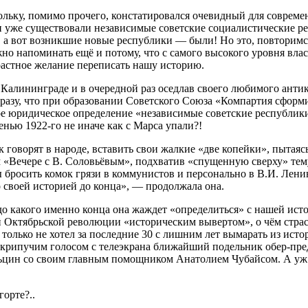
ольку, помимо прочего, констатировался очевидный для совреме
и уже существовали независимые советские социалистические р
 вот возникшие новые республики — были! Но это, повторимся,
но напоминать ещё и потому, что с самого высокого уровня вла
растное желание переписать нашу историю.
в Калининграде и в очередной раз оседлав своего любимого анти
фразу, что при образовании Советского Союза «Компартия сформ
ое юридическое определение «независимые советские республики
енью 1922-го не иначе как с Марса упали?!
говорят в народе, вставить свои жалкие «две копейки», пытаяс
м «Вечере с В. Соловьёвым», подхватив «спущенную сверху» тем
бы бросить комок грязи в коммунистов и персонально в В.И. Ле
 своей историей до конца», — продолжала она.
о какого именно конца она жаждет «определиться» с нашей исто
Октябрьской революции «историческим вывертом», о чём страст
только не хотел за последние 30 с лишним лет вымарать из ист
скрипучим голосом с телеэкрана ближайший подельник обер-пред
ьцин со своим главным помощником Анатолием Чубайсом. А уж 
горте?..