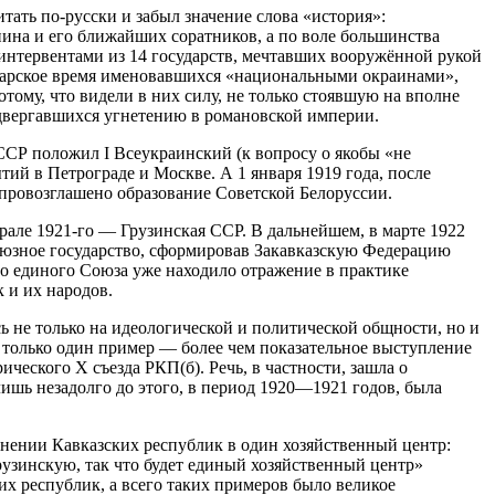
тать по-русски и забыл значение слова «история»:
ина и его ближайших соратников, а по воле большинства
интервентами из 14 государств, мечтавших вооружённой рукой
 царское время именовавшихся «национальными окраинами»,
ому, что видели в них силу, не только стоявшую на вполне
одвергавшихся угнетению в романовской империи.
ССР положил I Всеукраинский (к вопросу о якобы «не
тий в Петрограде и Москве. А 1 января 1919 года, после
 провозглашено образование Советской Белоруссии.
рале 1921-го — Грузинская ССР. В дальнейшем, в марте 1922
оюзное государство, сформировав Закавказскую Федерацию
о единого Союза уже находило отражение в практике
 и их народов.
 не только на идеологической и политической общности, но и
ь только один пример — более чем показательное выступление
ческого X съезда РКП(б). Речь, в частности, зашла о
ишь незадолго до этого, в период 1920—1921 годов, была
динении Кавказских республик в один хозяйственный центр:
рузинскую, так что будет единый хозяйственный центр»
их республик, а всего таких примеров было великое