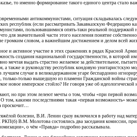
авказье, то именно формирование такого единого центра стало 
ая современными антикоммунистами, ситуация складывалась сле
ских республик (если рассматривать Закавказскую Федерацию ка
ммунистами, пользовавшимися опять-таки реальной поддержкой н
 что для значительной части этого населения понятие собственн
не громким словом, а важнейшим достижением и делом всей жиз
ое и активное участие в этих сражениях в рядах Красной Арми
жность создания национальной государственности, в которой им
явно мечтая выдать страстно желаемое за действительное, пытае
 а также и руководству республик кондовую унитаристскую моде
и в лучшем случае в великодержавном угаре беспардонно игнори
ю, только-только вышедшую из пламени Гражданской войны стран
 некое новое имперское стойло? Не говоря уже об идеологическо
мают, но при этом лелеют мечты о том, чтобы «при первой возм
 О том, какими последствиями такая «первая возможность» може
да проскочит…
тяжёлой болезни, В.И. Ленин сразу включился в работу над ма
ЦК РКП(б) В.М. Молотова состоялись два заседания комиссии, п
омизации», о чём «Правда» подробно рассказывала.