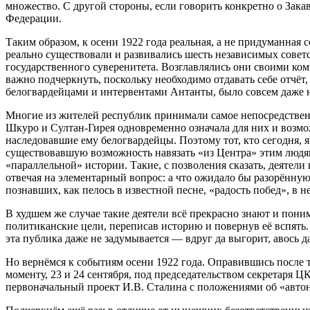
множество. С другой стороны, если говорить конкретно о Зак
Федерации.
Таким образом, к осени 1922 года реальная, а не придуманн
реально существовали и развивались шесть независимых совет
государственного суверенитета. Возглавлялись они своими ко
важно подчеркнуть, поскольку необходимо отдавать себе отчёт,
белогвардейцами и интервентами Антанты, было совсем даже 
Многие из жителей республик принимали самое непосредственн
Шкуро и Султан-Гирея одновременно означала для них и возмо
наследовавшие ему белогвардейцы. Поэтому тот, кто сегодня, 
существовавшую возможность навязать «из Центра» этим людям,
«параллельной» истории. Такие, с позволения сказать, деятел
отвечая на элементарный вопрос: а что ожидало бы разорённу
познавших, как пелось в известной песне, «радость побед», в
В худшем же случае такие деятели всё прекрасно знают и пони
политиканские цели, переписав историю и повернув её вспять.
эта публика даже не задумывается — вдруг да выгорит, авось 
Но вернёмся к событиям осени 1922 года. Оправившись после 
моменту, 23 и 24 сентября, под председательством секретаря 
первоначальный проект И.В. Сталина с положениями об «автон