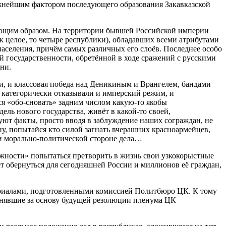
важнейшим фактором последующего образования Закавказской
дующим образом. На территории бывшей Российской империи
к целое, то четыре республики), обладавших всеми атрибутами
аселения, причём самых различных его слоёв. Последнее особо
ой государственности, обретённой в ходе сражений с русскими
ни.
и, и классовая победа над Деникиным и Врангелем, бандами
 категорически отказывали и имперский режим, и
тся «обо-сновать» задним числом какую-то якобы
ль нового государства, живёт в какой-то своей,
руют факты, просто вводя в заблуждение наших сограждан, не
у, попытайся кто силой загнать вчерашних красноармейцев,
й и морально-политической стороне дела…
ожности» попытаться претворить в жизнь свои узкокорыстные
т обернуться для сегодняшней России и миллионов её граждан,
териалами, подготовленными комиссией Политбюро ЦК. К тому
ринявшие за основу будущей резолюции пленума ЦК