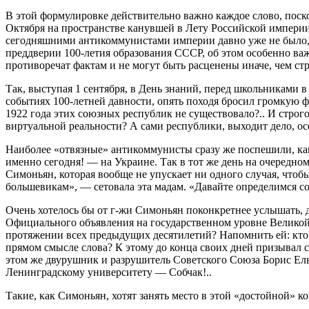
В этой формулировке действительно важно каждое слово, поск
Октября на пространстве канувшей в Лету Российской импери
сегодняшними антикоммунистами империи давно уже не было, а
преддверии 100-летия образования СССР, об этом особенно важ
противоречат фактам и не могут быть расценены иначе, чем ст
Так, выступая 1 сентября, в День знаний, перед школьниками 
событиях 100-летней давности, опять походя бросил громкую 
1922 года этих союзных республик не существовало?.. И строг
виртуальной реальности? А сами республики, выходит дело, ос
Наиболее «отвязные» антикоммунисты сразу же поспешили, как 
именно сегодня! — на Украине. Так в тот же день на очередно
Симоньян, которая вообще не упускает ни одного случая, что
большевикам», — сетовала эта мадам. «Давайте определимся со
Очень хотелось бы от г-жи Симоньян поконкретнее услышать, д
Официального объявления на государственном уровне Великой 
протяжении всех предыдущих десятилетий? Напомнить ей: кто 
прямом смысле слова? К этому до конца своих дней призывал 
этом же двурушник и разрушитель Советского Союза Борис Ел
Ленинградскому университету — Собчак!..
Такие, как Симоньян, хотят занять место в этой «достойной» ко