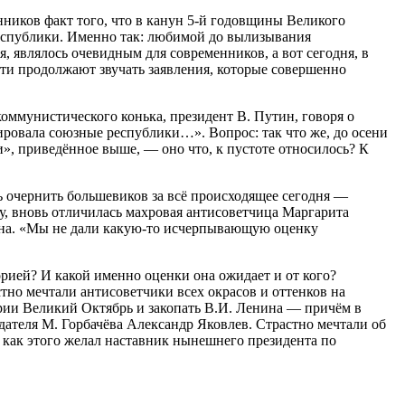
нников факт того, что в канун 5-й годовщины Великого
еспублики. Именно так: любимой до вылизывания
 являлось очевидным для современников, а вот сегодня, в
сти продолжают звучать заявления, которые совершенно
коммунистического конька, президент В. Путин, говоря о
ировала союзные республики…». Вопрос: так что же, до осени
», приведённое выше, — оно что, к пустоте относилось? К
ь очернить большевиков за всё происходящее сегодня —
у, вновь отличилась махровая антисоветчица Маргарита
нина. «Мы не дали какую-то исчерпывающую оценку
рией? И какой именно оценки она ожидает и от кого?
но мечтали антисоветчики всех окрасов и оттенков на
ории Великий Октябрь и закопать В.И. Ленина — причём в
ателя М. Горбачёва Александр Яковлев. Страстно мечтали об
как этого желал наставник нынешнего президента по