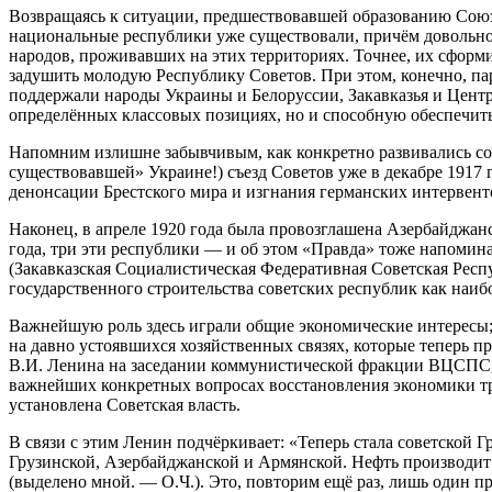
Возвращаясь к ситуации, предшествовавшей образованию Союза 
национальные республики уже существовали, причём довольно 
народов, проживавших на этих территориях. Точнее, их сформ
задушить молодую Республику Советов. При этом, конечно, па
поддержали народы Украины и Белоруссии, Закавказья и Центр
определённых классовых позициях, но и способную обеспечить
Напомним излишне забывчивым, как конкретно развивались соб
существовавшей» Украине!) съезд Советов уже в декабре 1917 
денонсации Брестского мира и изгнания германских интервент
Наконец, в апреле 1920 года была провозглашена Азербайджанс
года, три эти республики — и об этом «Правда» тоже напоми
(Закавказская Социалистическая Федеративная Советская Рес
государственного строительства советских республик как наиб
Важнейшую роль здесь играли общие экономические интересы; 
на давно устоявшихся хозяйственных связях, которые теперь п
В.И. Ленина на заседании коммунистической фракции ВЦСПС, сос
важнейших конкретных вопросах восстановления экономики трёх
установлена Советская власть.
В связи с этим Ленин подчёркивает: «Теперь стала советской 
Грузинской, Азербайджанской и Армянской. Нефть производит 
(выделено мной. — О.Ч.). Это, повторим ещё раз, лишь один п