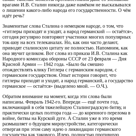
врагами И.В. Сталин никогда даже намёком не высказывался
о лишении какого-либо народа его государственности. О чём
идёт речь?
Знаменитые слова Сталина о немецком народе, о том, что
«гитлеры приходят и уходят, а народ германский — остаётся»,
сегодня регулярно повторяют участники многих популярных
ток-шоу на всех телеканалах. Но, как они часто делают,
приводят сталинскую цитату не полностью. Напомним, как
она звучит целиком. Вот слова из приказа И.В. Сталина как
Народного комиссара обороны СССР от 23 февраля — Дня
Красной Армии — 1942 года. «Было бы смешно
отождествлять клику Гитлера с германским народом, с
германским государством. Опыт истории говорит, что
гитлеры приходят и уходят, а народ германский, а государство
германское — остаётся» (выделено мной. — О.Ч.).
Обратим внимание на момент, когда эти слова были
написаны. Февраль 1942-го. Впереди — ещё почти год,
включающий в себя тяжелейшую Сталинградскую битву, и
практически целых полтора года — до коренного перелома в
войне, битвы на Курской дуге. А Сталин уже в это время
размышляет о будущем мироустройстве, категорически
отвергая при этом саму идею о ликвидации германского
государства как такового. Идею, полностью противную