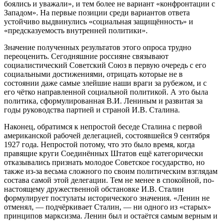
боялись и уважали», и тем более не вариант «конфронтации с
Западом». На первые позиции среди вариантов ответа
устойчиво выдвинулись «социальная защищённость» и
«предсказуемость внутренней политики».
Значение полученных результатов этого опроса трудно
переоценить. Сегодняшние россияне связывают
социалистический Советский Союз в первую очередь с его
социальными достижениями, отрицать которые не в
состоянии даже самые злейшие наши враги за рубежом, и с
его чётко направленной социальной политикой. А это была
политика, сформулированная В.И. Лениным и развитая за
годы руководства партией и страной И.В. Сталина.
Наконец, обратимся к непростой беседе Сталина с первой
американской рабочей делегацией, состоявшейся 9 сентября
1927 года. Непростой потому, что это было время, когда
правящие круги Соединённых Штатов ещё категорически
отказывались признать молодое Советское государство, но
также из-за весьма сложного по своим политическим взглядам
состава самой этой делегации. Тем не менее в спокойной, по-
настоящему дружественной обстановке И.В. Сталин
формулирует постулаты исторического значения. «Ленин не
отменял, — подчёркивает Сталин, — ни одного из «старых»
принципов марксизма. Ленин был и остаётся самым верным и