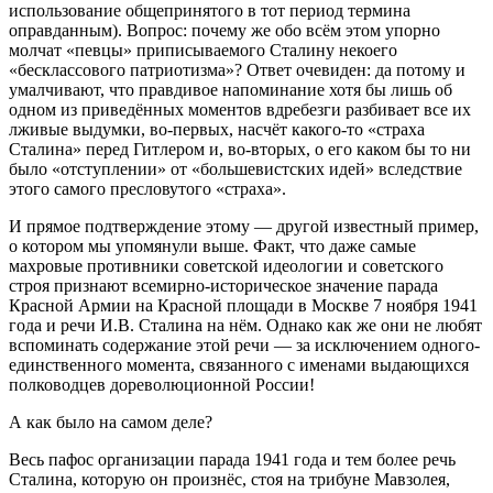
использование общепринятого в тот период термина
оправданным). Вопрос: почему же обо всём этом упорно
молчат «певцы» приписываемого Сталину некоего
«бесклассового патриотизма»? Ответ очевиден: да потому и
умалчивают, что правдивое напоминание хотя бы лишь об
одном из приведённых моментов вдребезги разбивает все их
лживые выдумки, во-первых, насчёт какого-то «страха
Сталина» перед Гитлером и, во-вторых, о его каком бы то ни
было «отступлении» от «большевистских идей» вследствие
этого самого пресловутого «страха».
И прямое подтверждение этому — другой известный пример,
о котором мы упомянули выше. Факт, что даже самые
махровые противники советской идеологии и советского
строя признают всемирно-историческое значение парада
Красной Армии на Красной площади в Москве 7 ноября 1941
года и речи И.В. Сталина на нём. Однако как же они не любят
вспоминать содержание этой речи — за исключением одного-
единственного момента, связанного с именами выдающихся
полководцев дореволюционной России!
А как было на самом деле?
Весь пафос организации парада 1941 года и тем более речь
Сталина, которую он произнёс, стоя на трибуне Мавзолея,