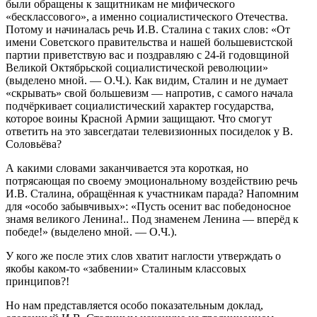
были обращены к защитникам не мифического
«бесклассового», а именно социалистического Отечества.
Потому и начиналась речь И.В. Сталина с таких слов: «От
имени Советского правительства и нашей большевистской
партии приветствую вас и поздравляю с 24-й годовщиной
Великой Октябрьской социалистической революции»
(выделено мной. — О.Ч.). Как видим, Сталин и не думает
«скрывать» свой большевизм — напротив, с самого начала
подчёркивает социалистический характер государства,
которое воины Красной Армии защищают. Что смогут
ответить на это завсегдатаи телевизионных посиделок у В.
Соловьёва?
А какими словами заканчивается эта короткая, но
потрясающая по своему эмоциональному воздействию речь
И.В. Сталина, обращённая к участникам парада? Напомним
для «особо забывчивых»: «Пусть осенит вас победоносное
знамя великого Ленина!.. Под знаменем Ленина — вперёд к
победе!» (выделено мной. — О.Ч.).
У кого же после этих слов хватит наглости утверждать о
якобы каком-то «забвении» Сталиным классовых
принципов?!
Но нам представляется особо показательным доклад,