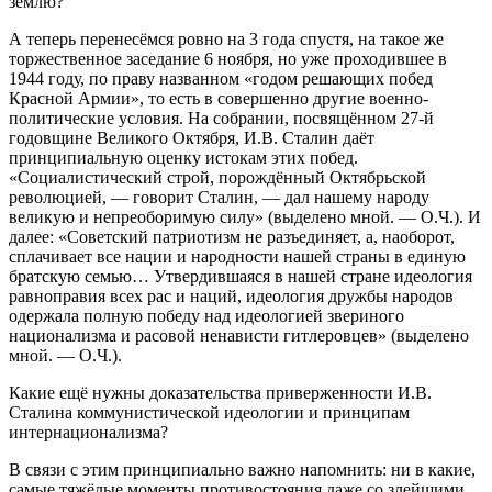
землю?
А теперь перенесёмся ровно на 3 года спустя, на такое же
торжественное заседание 6 ноября, но уже проходившее в
1944 году, по праву названном «годом решающих побед
Красной Армии», то есть в совершенно другие военно-
политические условия. На собрании, посвящённом 27-й
годовщине Великого Октября, И.В. Сталин даёт
принципиальную оценку истокам этих побед.
«Социалистический строй, порождённый Октябрьской
революцией, — говорит Сталин, — дал нашему народу
великую и непреоборимую силу» (выделено мной. — О.Ч.). И
далее: «Советский патриотизм не разъединяет, а, наоборот,
сплачивает все нации и народности нашей страны в единую
братскую семью… Утвердившаяся в нашей стране идеология
равноправия всех рас и наций, идеология дружбы народов
одержала полную победу над идеологией звериного
национализма и расовой ненависти гитлеровцев» (выделено
мной. — О.Ч.).
Какие ещё нужны доказательства приверженности И.В.
Сталина коммунистической идеологии и принципам
интернационализма?
В связи с этим принципиально важно напомнить: ни в какие,
самые тяжёлые моменты противостояния даже со злейшими