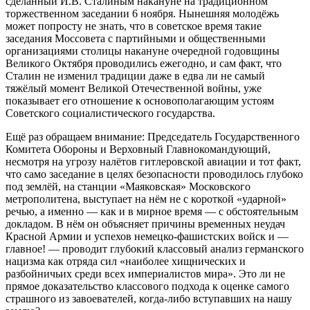
сделанный И.В. Сталиным накануне на традиционном
торжественном заседании 6 ноября. Нынешняя молодёжь
может попросту не знать, что в советское время такие
заседания Моссовета с партийными и общественными
организациями столицы накануне очередной годовщины
Великого Октября проводились ежегодно, и сам факт, что
Сталин не изменил традиции даже в едва ли не самый
тяжёлый момент Великой Отечественной войны, уже
показывает его отношение к основополагающим устоям
Советского социалистического государства.
Ещё раз обращаем внимание: Председатель Государственного
Комитета Обороны и Верховный Главнокомандующий,
несмотря на угрозу налётов гитлеровской авиации и тот факт,
что само заседание в целях безопасности проводилось глубоко
под землёй, на станции «Маяковская» Московского
метрополитена, выступает на нём не с короткой «ударной»
речью, а именно — как и в мирное время — с обстоятельным
докладом. В нём он объясняет причины временных неудач
Красной Армии и успехов немецко-фашистских войск и —
главное! — проводит глубокий классовый анализ германского
нацизма как отряда сил «наиболее хищнических и
разбойничьих среди всех империалистов мира». Это ли не
прямое доказательство классового подхода к оценке самого
страшного из завоевателей, когда-либо вступавших на нашу