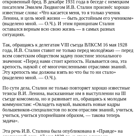
откровенный бред. В декабре 1931 года в беседе с немецким
писателем Эмилем Людвигом И.В. Сталин произнёс хорошо
известные слова: «Что касается меня, то я только ученик
Ленина, и цель моей жизни — быть достойным его учеником»
(выделено мной. — О.Ч.). И этим принципам Сталин
оставался верным всю свою жизнь — в самых разных
ситуациях.
Так, обращаясь к делегатам VIII съезда ВЛКСМ 16 мая 1928
года, И.В. Сталин ставит не только перед молодёжью — перед
всем советским обществом задачу поистине эпохального
значения: «Перед нами стоит крепость. Называется она, эта
крепость, наукой с её многочисленными отраслями знаний.
Эту крепость мы должны взять во что бы то ни стало»
(выделено мной. — О.Ч.).
По сути дела, Сталин не только повторяет хорошо известные
тезисы В.И. Ленина, высказанные им в выступлении на III
съезде комсомола, но и развивает их, обращаясь к молодым
коммунистам: «Овладеть наукой, выковать новые кадры
большевиков-специалистов по всем отраслям знаний, учиться,
учиться, учиться упорнейшим образом, — такова теперь
задача».
Эта речь И.В. Сталина была опубликована в «Правде» на