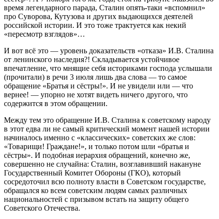
время легендарного парада, Сталин опять-таки «вспомнил»
про Суворова, Кутузова и других выдающихся деятелей
российской истории. И это тоже трактуется как некий
«пересмотр взглядов»…
И вот всё это — уровень доказательств «отказа» И.В. Сталина
от ленинского наследия?! Складывается устойчивое
впечатление, что мнящие себя историками господа услышали
(прочитали) в речи 3 июля лишь два слова — то самое
обращение «Братья и сёстры!». И не увидели или — что
вернее! — упорно не хотят видеть ничего другого, что
содержится в этом обращении.
Между тем это обращение И.В. Сталина к советскому народу
в этот едва ли не самый критический момент нашей истории
начиналось именно с «классических» советских же слов:
«Товарищи! Граждане!», и только потом шли «братья и
сёстры». И подобная иерархия обращений, конечно же,
совершенно не случайна: Сталин, возглавивший накануне
Государственный Комитет Обороны (ГКО), который
сосредоточил всю полноту власти в Советском государстве,
обращался ко всем советским людям самых различных
национальностей с призывом встать на защиту общего
Советского Отечества.