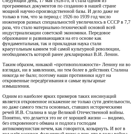
следующий день, 17 мая 1928-го, и стала одним из
программных документов по созданию в нашей стране
мощной научно-производственной базы. И дело даже не
только в том, что за период с 1926 по 1939 год число
инженеров разных специальностей увеличилось в СССР в 7,7
раза, что стало материально-технической основой всей
индустриализации советской экономики. Передовое
образование и развивающаяся на его основе как
фундаментальная, так и прикладная наука стали
краеугольным камнем той самой культурной революции,
необходимость которой ранее декларировал В.И. Ленин.
Таким образом, никакой «противоположности» Ленину ни во
взглядах, ни в заявлениях, ни тем более в действиях Сталина
никогда не было; поэтому наши противники идут на
откровенные передёргивания и самые вульгарные
измышления.
Одним из наиболее ярких примеров таких инсинуаций
является откровенное искажение не только сути деятельности,
но даже самого текста основных, ставших историческими
речей И.В. Сталина в ходе Великой Отечественной войны.
Понятно, что делается это не от хорошей жизни — видимо,
без откровенного обмана и подлога господам
антикоммунистам нечем, как говорится, козырнуть. И вот в
ход идёт насквозь фальшивый тезис о том, что в годы войны