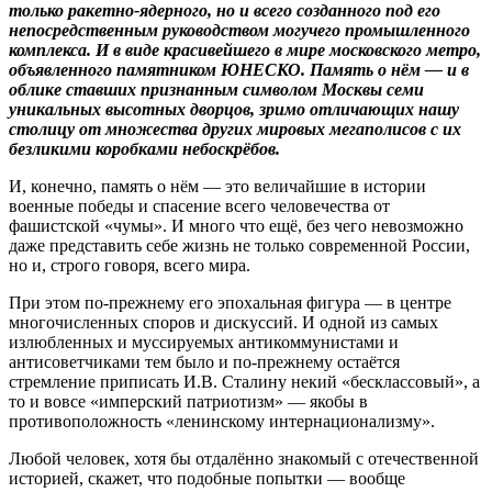
только ракетно-ядерного, но и всего созданного под его
непосредственным руководством могучего промышленного
комплекса. И в виде красивейшего в мире московского метро,
объявленного памятником ЮНЕСКО. Память о нём — и в
облике ставших признанным символом Москвы семи
уникальных высотных дворцов, зримо отличающих нашу
столицу от множества других мировых мегаполисов с их
безликими коробками небоскрёбов.
И, конечно, память о нём — это величайшие в истории
военные победы и спасение всего человечества от
фашистской «чумы». И много что ещё, без чего невозможно
даже представить себе жизнь не только современной России,
но и, строго говоря, всего мира.
При этом по-прежнему его эпохальная фигура — в центре
многочисленных споров и дискуссий. И одной из самых
излюбленных и муссируемых антикоммунистами и
антисоветчиками тем было и по-прежнему остаётся
стремление приписать И.В. Сталину некий «бесклассовый», а
то и вовсе «имперский патриотизм» — якобы в
противоположность «ленинскому интернационализму».
Любой человек, хотя бы отдалённо знакомый с отечественной
историей, скажет, что подобные попытки — вообще