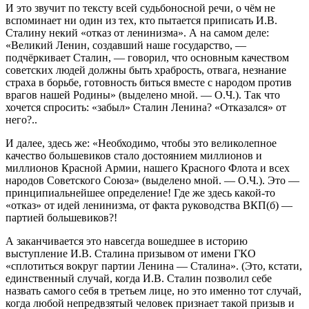
И это звучит по тексту всей судьбоносной речи, о чём не
вспоминает ни один из тех, кто пытается приписать И.В.
Сталину некий «отказ от ленинизма». А на самом деле:
«Великий Ленин, создавший наше государство, —
подчёркивает Сталин, — говорил, что основным качеством
советских людей должны быть храбрость, отвага, незнание
страха в борьбе, готовность биться вместе с народом против
врагов нашей Родины» (выделено мной. — О.Ч.). Так что
хочется спросить: «забыл» Сталин Ленина? «Отказался» от
него?..
И далее, здесь же: «Необходимо, чтобы это великолепное
качество большевиков стало достоянием миллионов и
миллионов Красной Армии, нашего Красного Флота и всех
народов Советского Союза» (выделено мной. — О.Ч.). Это —
принципиальнейшее определение! Где же здесь какой-то
«отказ» от идей ленинизма, от факта руководства ВКП(б) —
партией большевиков?!
А заканчивается это навсегда вошедшее в историю
выступление И.В. Сталина призывом от имени ГКО
«сплотиться вокруг партии Ленина — Сталина». (Это, кстати,
единственный случай, когда И.В. Сталин позволил себе
назвать самого себя в третьем лице, но это именно тот случай,
когда любой непредвзятый человек признает такой призыв и