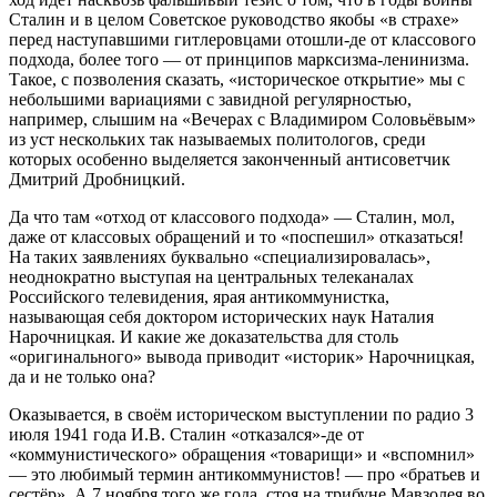
Сталин и в целом Советское руководство якобы «в страхе»
перед наступавшими гитлеровцами отошли-де от классового
подхода, более того — от принципов марксизма-ленинизма.
Такое, с позволения сказать, «историческое открытие» мы с
небольшими вариациями с завидной регулярностью,
например, слышим на «Вечерах с Владимиром Соловьёвым»
из уст нескольких так называемых политологов, среди
которых особенно выделяется законченный антисоветчик
Дмитрий Дробницкий.
Да что там «отход от классового подхода» — Сталин, мол,
даже от классовых обращений и то «поспешил» отказаться!
На таких заявлениях буквально «специализировалась»,
неоднократно выступая на центральных телеканалах
Российского телевидения, ярая антикоммунистка,
называющая себя доктором исторических наук Наталия
Нарочницкая. И какие же доказательства для столь
«оригинального» вывода приводит «историк» Нарочницкая,
да и не только она?
Оказывается, в своём историческом выступлении по радио 3
июля 1941 года И.В. Сталин «отказался»-де от
«коммунистического» обращения «товарищи» и «вспомнил»
— это любимый термин антикоммунистов! — про «братьев и
сестёр». А 7 ноября того же года, стоя на трибуне Мавзолея во