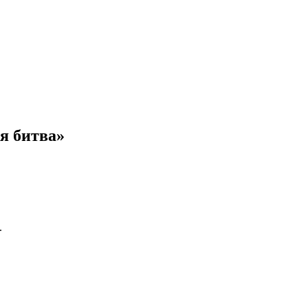
я битва»
.