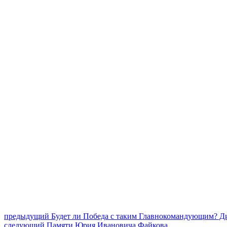
Навигация
Предыдущий
предыдущий
Будет ли Победа с таким Главнокомандующим? Д
Следующее
пост:
следующий
Памяти Юрия Ивановича Файкова