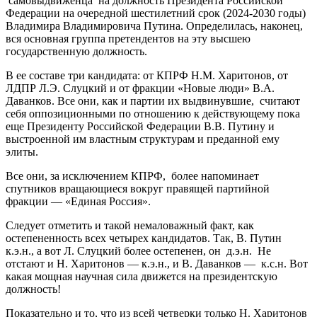
самовыдвиженца на должность Президента Российской
Федерации на очередной шестилетний срок (2024-2030 годы)
Владимира Владимировича Путина. Определилась, наконец,
вся основная группа претендентов на эту высшею
государственную должность.
В ее составе три кандидата: от КПРФ Н.М. Харитонов, от
ЛДПР Л.Э. Слуцкий и от фракции «Новые люди» В.А.
Даванков. Все они, как и партии их выдвинувшие, считают
себя оппозиционными по отношению к действующему пока
еще Президенту Российской Федерации В.В. Путину и
выстроенной им властным структурам и преданной ему
элиты.
Все они, за исключением КПРФ, более напоминает
спутников вращающиеся вокруг правящей партийной
фракции — «Единая Россия».
Следует отметить и такой немаловажный факт, как
остепененность всех четырех кандидатов. Так, В. Путин
к.э.н., а вот Л. Слуцкий более остепенен, он д.э.н. Не
отстают и Н. Харитонов — к.э.н., и В. Даванков — к.с.н. Вот
какая мощная научная сила движется на президентскую
должность!
Показательно и то, что из всей четверки только Н. Харитонов