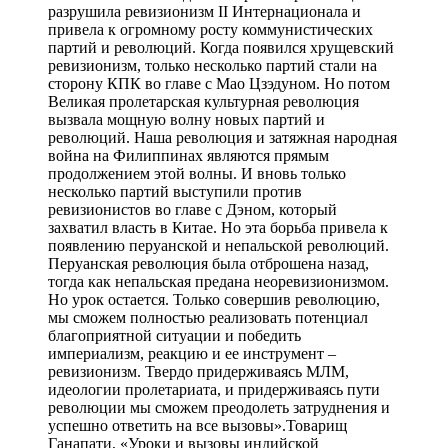
разрушила ревизионизм II Интернационала и
привела к огромному росту коммунистических
партий и революций. Когда появился хрущевский
ревизионизм, только несколько партий стали на
сторону КПК во главе с Мао Цзэдуном. Но потом
Великая пролетарская культурная революция
вызвала мощную волну новых партий и
революций. Наша революция и затяжная народная
война на Филиппинах являются прямым
продолжением этой волны. И вновь только
несколько партий выступили против
ревизионистов во главе с Дэном, который
захватил власть в Китае. Но эта борьба привела к
появлению перуанской и непальской революций.
Перуанская революция была отброшена назад,
тогда как непальская предана неоревизионизмом.
Но урок остается. Только совершив революцию,
мы сможем полностью реализовать потенциал
благоприятной ситуации и победить
империализм, реакцию и ее инструмент –
ревизионизм. Твердо придерживаясь МЛМ,
идеологии пролетариата, и придерживаясь пути
революции мы сможем преодолеть затруднения и
успешно ответить на все вызовы».Товарищ
Ганапати, «Уроки и вызовы индийской