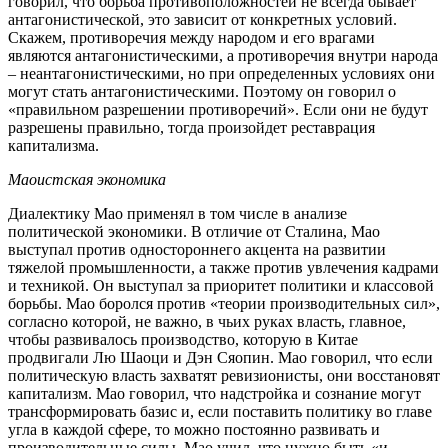
говорил, что борьба противоположностей не всегда бывает
антагонистической, это зависит от конкретных условий.
Скажем, противоречия между народом и его врагами
являются антагонистическими, а противоречия внутри народа
– неантагонистическими, но при определенных условиях они
могут стать антагонистическими. Поэтому он говорил о
«правильном разрешении противоречий». Если они не будут
разрешены правильно, тогда произойдет реставрация
капитализма.
Маоистская экономика
Диалектику Мао применял в том числе в анализе
политической экономики. В отличие от Сталина, Мао
выступал против одностороннего акцента на развитии
тяжелой промышленности, а также против увлечения кадрами
и техникой. Он выступал за приоритет политики и классовой
борьбы. Мао боролся против «теории производительных сил»,
согласно которой, не важно, в чьих руках власть, главное,
чтобы развивалось производство, которую в Китае
продвигали Лю Шаоци и Дэн Сяопин. Мао говорил, что если
политическую власть захватят ревизионисты, они восстановят
капитализм. Мао говорил, что надстройка и сознание могут
трансформировать базис и, если поставить политику во главе
угла в каждой сфере, то можно постоянно развивать и
производительные силы. Мао учил, что нужно быть «и