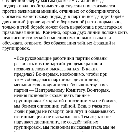
спущенной сверху массам (хотя сам Сталин всегда
подчеркивал необходимость дискуссии и высказывался
против зажимания мнений, отличных от общепринятого).
Согласно маоистскому подходу, в партии всегда идет борьба
двух линий (пролетарской и буржуазной) и это нормально,
только в этой борьбе может быть выработана пролетарская
правильная линия. Конечно, борьба двух линий должна быть
неантагонистической и мнения нужно высказывать и
обсуждать открыто, без образования тайных фракций и
группировок.
«Все руководящие работники партии обязаны
развивать внутрипартийную демократию и
позволять людям высказываться. В каких
пределах? Во-первых, необходимо, чтобы при
этом соблюдалась партийная дисциплина,
меньшинство подчинилось большинству, а вся
партия — Центральному Комитету. Во-вторых,
нельзя позволять сколачивать тайные
группировки. Открытой оппозиции мы не боимся,
мы боимся оппозиции тайной. Ведь в глаза эти
люди правды не говорят, они лгут и обманывают,
истинные цели не высказывают. Тем же, кто не
нарушает дисциплину, не создаёт тайных
группировок, мы позволим высказываться, мы не