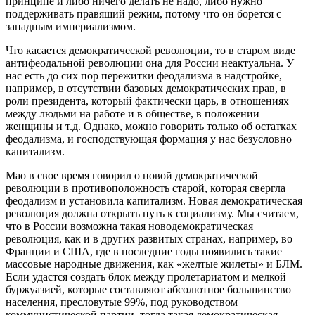
принципе и либо ничего делать не надо, либо нужно
поддерживать правящий режим, потому что он борется с
западным империализмом.
Что касается демократической революции, то в старом виде
антифеодальной революции она для России неактуальна. У
нас есть до сих пор пережитки феодализма в надстройке,
например, в отсутствии базовых демократических прав, в
роли президента, который фактически царь, в отношениях
между людьми на работе и в обществе, в положении
женщины и т.д. Однако, можно говорить только об остатках
феодализма, и господствующая формация у нас безусловно
капитализм.
Мао в свое время говорил о новой демократической
революции в противоположность старой, которая свергла
феодализм и установила капитализм. Новая демократическая
революция должна открыть путь к социализму. Мы считаем,
что в России возможна такая новодемократическая
революция, как и в других развитых странах, например, во
Франции и США, где в последние годы появились такие
массовые народные движения, как «желтые жилеты» и БЛМ.
Если удастся создать блок между пролетариатом и мелкой
буржуазией, которые составляют абсолютное большинство
населения, пресловутые 99%, под руководством
коммунистической партии, тогда такая демократическая