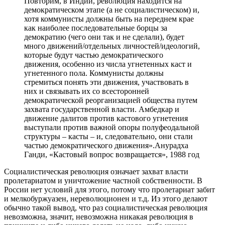
Повторим, в Индии, революция находится на
демократическом этапе (а не социалистическом) и,
хотя коммунисты должны быть на переднем крае
как наиболее последовательные борцы за
демократию (чего они так и не сделали), будет
много движений/отдельных личностей/идеологий,
которые будут частью демократического
движения, особенно из числа угнетенных каст и
угнетенного пола. Коммунисты должны
стремиться понять эти движения, участвовать в
них и связывать их со всесторонней
демократической реорганизацией общества путем
захвата государственной власти. Амбедкар и
движение далитов против кастового угнетения
выступали против важной опоры полуфеодальной
структуры – касты – и, следовательно, они стали
частью демократического движения».Анурадха
Ганди, «Кастовый вопрос возвращается», 1988 год
Социалистическая революция означает захват власти
пролетариатом и уничтожение частной собственности. В
России нет условий для этого, потому что пролетариат забит
и мелкобуржуазен, нереволюционен и т.д. Из этого делают
обычно такой вывод, что раз социалистическая революция
невозможна, значит, невозможна никакая революция в