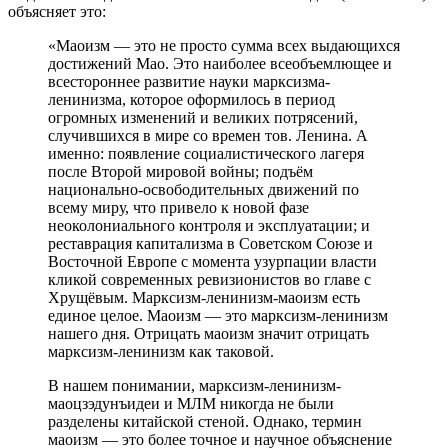
объясняет это:
«Маоизм — это не просто сумма всех выдающихся
достижений Мао. Это наиболее всеобъемлющее и
всестороннее развитие науки марксизма-
ленинизма, которое оформилось в период
огромных изменений и великих потрясений,
случившихся в мире со времен тов. Ленина. А
именно: появление социалистического лагеря
после Второй мировой войны; подъём
национально-освободительных движений по
всему миру, что привело к новой фазе
неоколониального контроля и эксплуатации; и
реставрация капитализма в Советском Союзе и
Восточной Европе с момента узурпации власти
кликой современных ревизионистов во главе с
Хрущёвым. Марксизм-ленинизм-маоизм есть
единое целое. Маоизм — это марксизм-ленинизм
нашего дня. Отрицать маоизм значит отрицать
марксизм-ленинизм как таковой.
В нашем понимании, марксизм-ленинизм-
маоцзэдунъидеи и МЛМ никогда не были
разделены китайской стеной. Однако, термин
маоизм — это более точное и научное объяснение