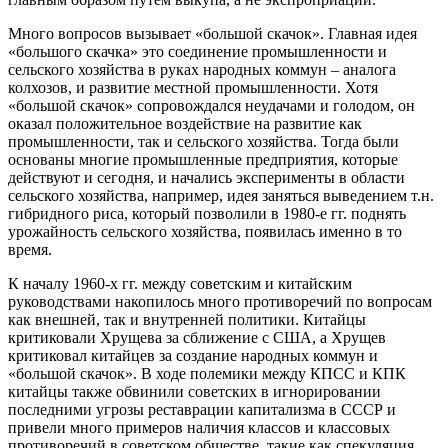
Много вопросов вызывает «большой скачок». Главная идея
«большого скачка» это соединение промышленности и
сельского хозяйства в руках народных коммун – аналога
колхозов, и развитие местной промышленности. Хотя
«большой скачок» сопровождался неудачами и голодом, он
оказал положительное воздействие на развитие как
промышленности, так и сельского хозяйства. Тогда были
основаны многие промышленные предприятия, которые
действуют и сегодня, и начались эксперименты в области
сельского хозяйства, например, идея заняться выведением т.н.
гибридного риса, который позволили в 1980-е гг. поднять
урожайность сельского хозяйства, появилась именно в то
время.
К началу 1960-х гг. между советским и китайским
руководствами накопилось много противоречий по вопросам
как внешней, так и внутренней политики. Китайцы
критиковали Хрущева за сближение с США, а Хрущев
критиковал китайцев за создание народных коммун и
«большой скачок». В ходе полемики между КПСС и КПК
китайцы также обвинили советских в игнорировании
последними угрозы реставрации капитализма в СССР и
привели много примеров наличия классов и классовых
противоречий в советском обществе, такие как спекуляция,