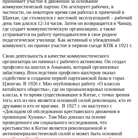
принимает участие в движении за основание
коммунистической партии. Он агитирует рабочих, в
частности, он некоторое время сам работал в прачечной в
Шанхае, где столкнулся с жестокой эксплуатацией – рабочий
день там длился 12-14 часов. Затем он возвращается в Чаншу,
где создает коммунистическую организацию, а также
устраивается на работу преподавателем в свое родное
педагогическое училище. Как активный и убежденный
коммунист, он принял участие в первом съезде КПК в 1921 г.
Свою деятельность в качестве коммунистического
организатора он начинал с рабочего активизма. Он создал
профсоюз на шахтах в Аньюани, который организовал
забастовку. Впоследствии профсоюз шахтеров оказал
содействие в создании первой партизанской базы в горах
Цзинган. В 1926 г. Мао опубликовал работу «О классах
китайского общества», где он проанализировал основные
классы, в то время существовавшие в Китае, с точки зрения
того, кто из них является основной силой революции, кто ее
друзьями и кто ее врагами. В 1927 г. он выступил с
«Докладом об обследовании крестьянского движения в
провинции Хунань». Там Мао доказал на основе
проведенного им социального исследования, что
крестьянство в Китае является революционной и
антиимпериалистической силой и может быть основной