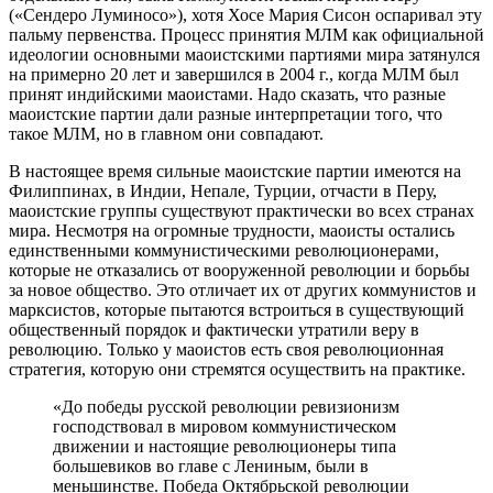
(«Сендеро Луминосо»), хотя Хосе Мария Сисон оспаривал эту
пальму первенства. Процесс принятия МЛМ как официальной
идеологии основными маоистскими партиями мира затянулся
на примерно 20 лет и завершился в 2004 г., когда МЛМ был
принят индийскими маоистами. Надо сказать, что разные
маоистские партии дали разные интерпретации того, что
такое МЛМ, но в главном они совпадают.
В настоящее время сильные маоистские партии имеются на
Филиппинах, в Индии, Непале, Турции, отчасти в Перу,
маоистские группы существуют практически во всех странах
мира. Несмотря на огромные трудности, маоисты остались
единственными коммунистическими революционерами,
которые не отказались от вооруженной революции и борьбы
за новое общество. Это отличает их от других коммунистов и
марксистов, которые пытаются встроиться в существующий
общественный порядок и фактически утратили веру в
революцию. Только у маоистов есть своя революционная
стратегия, которую они стремятся осуществить на практике.
«До победы русской революции ревизионизм
господствовал в мировом коммунистическом
движении и настоящие революционеры типа
большевиков во главе с Лениным, были в
меньшинстве. Победа Октябрьской революции