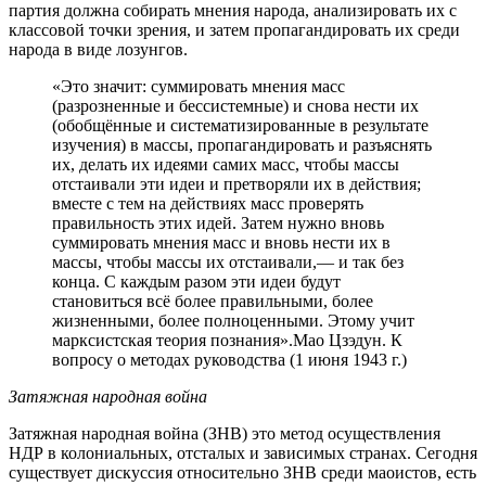
партия должна собирать мнения народа, анализировать их с
классовой точки зрения, и затем пропагандировать их среди
народа в виде лозунгов.
«Это значит: суммировать мнения масс
(разрозненные и бессистемные) и снова нести их
(обобщённые и систематизированные в результате
изучения) в массы, пропагандировать и разъяснять
их, делать их идеями самих масс, чтобы массы
отстаивали эти идеи и претворяли их в действия;
вместе с тем на действиях масс проверять
правильность этих идей. Затем нужно вновь
суммировать мнения масс и вновь нести их в
массы, чтобы массы их отстаивали,— и так без
конца. С каждым разом эти идеи будут
становиться всё более правильными, более
жизненными, более полноценными. Этому учит
марксистская теория познания».Мао Цзэдун. К
вопросу о методах руководства (1 июня 1943 г.)
Затяжная народная война
Затяжная народная война (ЗНВ) это метод осуществления
НДР в колониальных, отсталых и зависимых странах. Сегодня
существует дискуссия относительно ЗНВ среди маоистов, есть