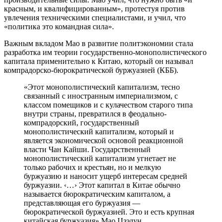
красным, и квалифицированным», протестуя против
увлечения техническими специалистами, и учил, что
«политика это командная сила».
Важным вкладом Мао в развитие политэкономии стала
разработка им теории государственно-монополистического
капитала применительно к Китаю, который он называл
компрадорско-бюрократической буржуазией (КББ).
«Этот монополистический капитализм, тесно
связанный с иностранным империализмом, с
классом помещиков и с кулачеством старого типа
внутри страны, превратился в феодально-
компрадорский, государственный
монополистический капитализм, который и
является экономической основой реакционной
власти Чан Кайши. Государственный
монополистический капитализм угнетает не
только рабочих и крестьян, но и мелкую
буржуазию и наносит ущерб интересам средней
буржуазии. ‹…› Этот капитал в Китае обычно
называется бюрократическим капиталом, а
представляющая его буржуазия —
бюрократической буржуазией. Это и есть крупная
китайская буржуазия».Мао Цзэдун