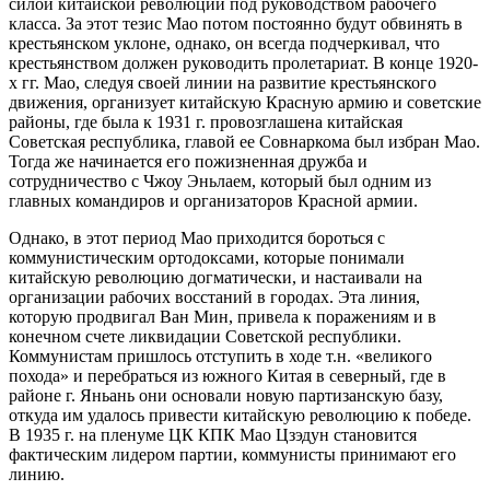
силой китайской революции под руководством рабочего
класса. За этот тезис Мао потом постоянно будут обвинять в
крестьянском уклоне, однако, он всегда подчеркивал, что
крестьянством должен руководить пролетариат. В конце 1920-
х гг. Мао, следуя своей линии на развитие крестьянского
движения, организует китайскую Красную армию и советские
районы, где была к 1931 г. провозглашена китайская
Советская республика, главой ее Совнаркома был избран Мао.
Тогда же начинается его пожизненная дружба и
сотрудничество с Чжоу Эньлаем, который был одним из
главных командиров и организаторов Красной армии.
Однако, в этот период Мао приходится бороться с
коммунистическим ортодоксами, которые понимали
китайскую революцию догматически, и настаивали на
организации рабочих восстаний в городах. Эта линия,
которую продвигал Ван Мин, привела к поражениям и в
конечном счете ликвидации Советской республики.
Коммунистам пришлось отступить в ходе т.н. «великого
похода» и перебраться из южного Китая в северный, где в
районе г. Яньань они основали новую партизанскую базу,
откуда им удалось привести китайскую революцию к победе.
В 1935 г. на пленуме ЦК КПК Мао Цзэдун становится
фактическим лидером партии, коммунисты принимают его
линию.