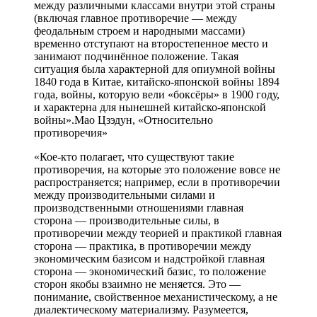
между различными классами внутри этой страны
(включая главное противоречие — между
феодальным строем и народными массами)
временно отступают на второстепенное место и
занимают подчинённое положение. Такая
ситуация была характерной для опиумной войны
1840 года в Китае, китайско-японской войны 1894
года, войны, которую вели «боксёры» в 1900 году,
и характерна для нынешней китайско-японской
войны».Мао Цзэдун, «Относительно
противоречия»
«Кое-кто полагает, что существуют такие
противоречия, на которые это положение вовсе не
распространяется; например, если в противоречии
между производительными силами и
производственными отношениями главная
сторона — производительные силы, в
противоречии между теорией и практикой главная
сторона — практика, в противоречии между
экономическим базисом и надстройкой главная
сторона — экономический базис, то положение
сторон якобы взаимно не меняется. Это —
понимание, свойственное механистическому, а не
диалектическому материализму. Разумеется,