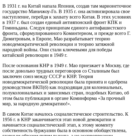
В 1931 г. на Китай напала Япония, создав там марионеточное
государство Маньчжоу-Го. В 1935 г. она активизировала свое
наступление, перейдя к захвату всего Китая. В этих условиях
в 1937 г. был создан единый антияпонский фронт КПК и
Гоминьдана. Следуя принципам единого антифашистского
фронта, сформулированного Коминтерном, и прежде всего Г.
Димитровым, в Европе, Мао разрабатывает теорию
новодемократической революции и теорию затяжной
народной войны. Они стали ключевыми для победы
китайской революции в 1949 г.
После основания КНР в 1949 г. Мао приезжает в Москву, где
после довольно трудных переговоров со Сталиным был
заключен союз между СССР и КНР. Теория
новодемократической революции была принята и одобрена
руководством ВКП(б) как подходящая для колониальных,
полуколониальных и зависимых стран, подобных Китаю, об
этом была публикация в органе Коминформа «За прочный
мир, за народную демократию!».
В самом Китае началось социалистическое строительство. К
1956 г. в КНР заканчивается этап новой демократии и
начинается социалистический этап, к этому моменту
собственность буржуазии была в основном обобществлена,
главным образом путем выкупа, а не экспроприации.