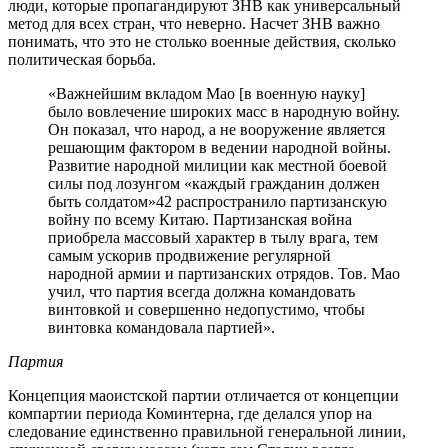
люди, которые пропагандируют ЗНВ как универсальный
метод для всех стран, что неверно. Насчет ЗНВ важно
понимать, что это не столько военные действия, сколько
политическая борьба.
«Важнейшим вкладом Мао [в военную науку]
было вовлечение широких масс в народную войну.
Он показал, что народ, а не вооружение является
решающим фактором в ведении народной войны.
Развитие народной милиции как местной боевой
силы под лозунгом «каждый гражданин должен
быть солдатом»42 распространило партизанскую
войну по всему Китаю. Партизанская война
приобрела массовый характер в тылу врага, тем
самым ускорив продвижение регулярной
народной армии и партизанских отрядов. Тов. Мао
учил, что партия всегда должна командовать
винтовкой и совершенно недопустимо, чтобы
винтовка командовала партией».
Партия
Концепция маоистской партии отличается от концепции
компартии периода Коминтерна, где делался упор на
следование единственно правильной генеральной линии,