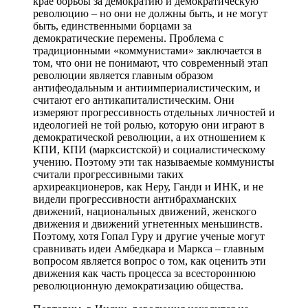
крае борьбы за демократию и демократическую
революцию – но они не должны быть, и не могут
быть, единственными борцами за
демократические перемены. Проблема с
традиционными «коммунистами» заключается в
том, что они не понимают, что современный этап
революции является главным образом
антифеодальным и антиимпериалистическим, и
считают его антикапиталистическим. Они
измеряют прогрессивность отдельных личностей и
идеологией не той ролью, которую они играют в
демократической революции, а их отношением к
КПИ, КПИ (марксистской) и социалистическому
учению. Поэтому эти так называемые коммунисты
считали прогрессивными таких
архиреакционеров, как Неру, Ганди и ИНК, и не
видели прогрессивности антибрахманских
движений, национальных движений, женского
движения и движений угнетенных меньшинств.
Поэтому, хотя Гопал Гуру и другие ученые могут
сравнивать идеи Амбедкара и Маркса – главным
вопросом является вопрос о том, как оценить эти
движения как часть процесса за всестороннюю
революционную демократизацию общества.