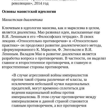
революции», 2014 год
Основы маоистской идеологии
Маоистская диалектика
Ключевым в идеологии маоизма, как и марксизма в целом,
является диалектика. Мао развивал идеи, высказанные еще
В.И. Лениным в его «Философских тетрадях». В своих
лекциях «Относительно противоречия» и «Относительно
практики» он продолжил развитие диалектического метода,
сформулированного К. Марксом, Ф. Энгельсом и В.И.
Лениным. Вкладом Мао в развитие диалектики является
разработка вопроса о противоречиях. В частности, он выделял
главное и второстепенное противоречия, и главную и
второстепенные стороны противоречия.
«В случае агрессивной войны империалистов
против такой страны различные её классы, за
исключением небольшой кучки национальных
предателей, могут временно сплотиться для
ведения национальной войны против
империализма. В этом случае противоречие между
империализмом и данной страной становится
главным противоречием, а все противоречия