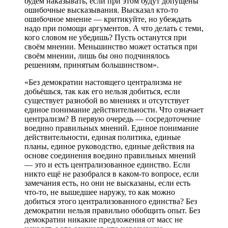
будем наказывать, если при этом будут допущены
ошибочные высказывания. Высказал кто-то
ошибочное мнение — критикуйте, но убеждать
надо при помощи аргументов. А что делать с теми,
кого словом не убедишь? Пусть останутся при
своём мнении. Меньшинство может остаться при
своём мнении, лишь бы оно подчинялось
решениям, принятым большинством».
«Без демократии настоящего централизма не
добьёшься, так как его нельзя добиться, если
существует разнобой во мнениях и отсутствует
единое понимание действительности. Что означает
централизм? В первую очередь — сосредоточение
воедино правильных мнений. Единое понимание
действительности, единая политика, единые
планы, единое руководство, единые действия на
основе соединения воедино правильных мнений
— это и есть централизованное единство. Если
никто ещё не разобрался в каком-то вопросе, если
замечания есть, но они не высказаны, если есть
что-то, не вышедшее наружу, то как можно
добиться этого централизованного единства? Без
демократии нельзя правильно обобщить опыт. Без
демократии никакие предложения от масс не