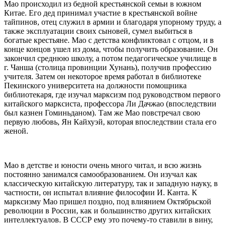
Мао происходил из бедной крестьянской семьи в южном
Китае. Его дед принимал участие в крестьянской войне
тайпинов, отец служил в армии и благодаря упорному труду, а
также эксплуатации своих сыновей, сумел выбиться в
богатые крестьяне. Мао с детства конфликтовал с отцом, и в
конце концов ушел из дома, чтобы получить образование. Он
закончил среднюю школу, а потом педагогическое училище в
г. Чанша (столица провинции Хунань), получив профессию
учителя. Затем он некоторое время работал в библиотеке
Пекинского университета на должности помощника
библиотекаря, где изучал марксизм под руководством первого
китайского марксиста, профессора Ли Дачжао (впоследствии
был казнен Гоминьданом). Там же Мао повстречал свою
первую любовь, Ян Кайхуэй, которая впоследствии стала его
женой.
Мао в детстве и юности очень много читал, и всю жизнь
постоянно занимался самообразованием. Он изучал как
классическую китайскую литературу, так и западную науку, в
частности, он испытал влияние философии И. Канта. К
марксизму Мао пришел поздно, под влиянием Октябрьской
революции в России, как и большинство других китайских
интеллектуалов. В СССР ему это почему-то ставили в вину,