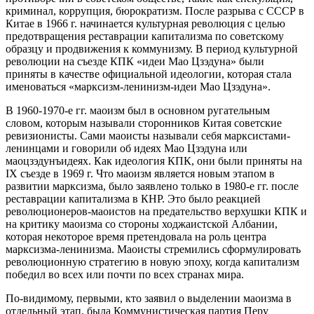
криминал, коррупция, бюрократизм. После разрыва с СССР в
Китае в 1966 г. начинается культурная революция с целью
предотвращения реставрации капитализма по советскому
образцу и продвижения к коммунизму. В период культурной
революции на съезде КПК «идеи Мао Цзэдуна» были
приняты в качестве официальной идеологии, которая стала
именоваться «марксизм-ленинизм-идеи Мао Цзэдуна».
В 1960-1970-е гг. маоизм был в основном ругательным
словом, которым называли сторонников Китая советские
ревизионисты. Сами маоисты называли себя марксистами-
ленинцами и говорили об идеях Мао Цзэдуна или
маоцзэдунъидеях. Как идеология КПК, они были приняты на
IX съезде в 1969 г. Что маоизм является новым этапом в
развитии марксизма, было заявлено только в 1980-е гг. после
реставрации капитализма в КНР. Это было реакцией
революционеров-маоистов на предательство верхушки КПК и
на критику маоизма со стороны ходжаистской Албании,
которая некоторое время претендовала на роль центра
марксизма-ленинизма. Маоисты стремились сформулировать
революционную стратегию в новую эпоху, когда капитализм
победил во всех или почти по всех странах мира.
По-видимому, первыми, кто заявил о выделении маоизма в
отдельный этап, была Коммунистическая партия Перу