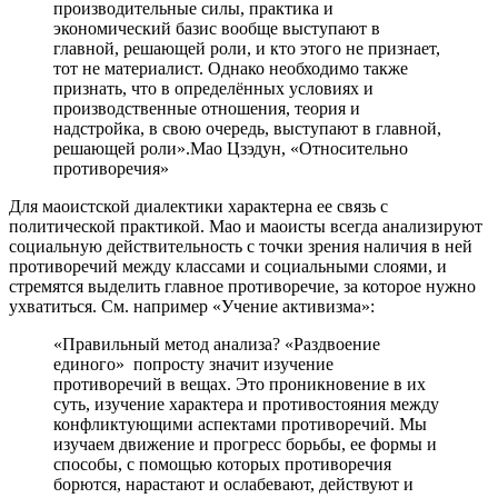
производительные силы, практика и
экономический базис вообще выступают в
главной, решающей роли, и кто этого не признает,
тот не материалист. Однако необходимо также
признать, что в определённых условиях и
производственные отношения, теория и
надстройка, в свою очередь, выступают в главной,
решающей роли».Мао Цзэдун, «Относительно
противоречия»
Для маоистской диалектики характерна ее связь с
политической практикой. Мао и маоисты всегда анализируют
социальную действительность с точки зрения наличия в ней
противоречий между классами и социальными слоями, и
стремятся выделить главное противоречие, за которое нужно
ухватиться. См. например «Учение активизма»:
«Правильный метод анализа? «Раздвоение
единого» попросту значит изучение
противоречий в вещах. Это проникновение в их
суть, изучение характера и противостояния между
конфликтующими аспектами противоречий. Мы
изучаем движение и прогресс борьбы, ее формы и
способы, с помощью которых противоречия
борются, нарастают и ослабевают, действуют и