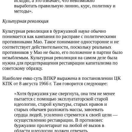
исходят, а это означает, что невозможно
выработать правильную линию, курс, политику и
методы».
Культурная революция
Культурная революция в буржуазной науке обычно
понимается как кампания по расправе с политическими
противниками Мао. Такое понимание односторонне и не
соответствует действительности, поскольку реальных
противников у Мао не было, его положение в партии было
незыблемым. Культурная революция на самом деле была
нужна для предотвращения реставрации капитализма по
советскому образцу.
Наиболее емко суть ВПКР выражена в постановлении ЦК
КПК от 8 августа 1966 г. Там говорится следующее:
«Хотя буржуазия уже свергнута, она тем не менее
пытается с помощью эксплуататорской старой
идеологии, старой культуры, старых нравов и
старых обычаев разложить массы, завоевать
сердца людей, усиленно стремится к своей цели —
осуществлению реставрации. В противовес
буржуазии пролетариат на любой её вызов в
области идеологии должен отвечать