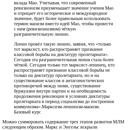
вклада Мао. Учитывая, что современный
ревизионизм приуменьшает значение учения Мао
и отрицает его историческое и международное
значение, будет более правильным использовать
термин маоизм вместо идей Мао, чтобы провести
с ним (ревизионизмом) чёткую
разграничительную линию.
Ленин провёл такую линию, заявив, что «только
тот марксист, кто распространяет признание
классовой борьбы на диктатуру пролетариата».
Сегодня эта разграничительная линия стала более
чёткой. Сегодня только тот марксист-ленинец, кто
распространяет признание классовой борьбы не
только на диктатуру пролетариата, но и на
существование классов и антагонистических
противоречий между ними, существование
буржуазии внутри партии и на необходимость
продолжения революции в условиях диктатуры
пролетариата в период социализма до построения
коммунизма».Марксизм-ленинизм-маоизм.
Базовый курс
Можно суммировать содержание трех этапов развития МЛМ
следующим образом. Маркс и Энгельс вскрыли