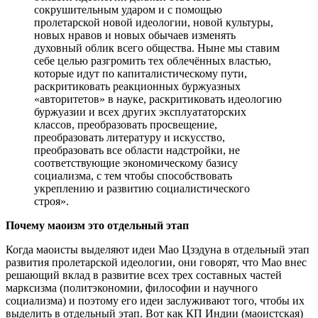
сокрушительным ударом и с помощью
пролетарской новой идеологии, новой культуры,
новых нравов и новых обычаев изменять
духовный облик всего общества. Ныне мы ставим
себе целью разгромить тех облечённых властью,
которые идут по капиталистическому пути,
раскритиковать реакционных буржуазных
«авторитетов» в науке, раскритиковать идеологию
буржуазии и всех других эксплуататорских
классов, преобразовать просвещение,
преобразовать литературу и искусство,
преобразовать все области надстройки, не
соответствующие экономическому базису
социализма, с тем чтобы способствовать
укреплению и развитию социалистического
строя».
Почему маоизм это отдельный этап
Когда маоисты выделяют идеи Мао Цзэдуна в отдельный этап
развития пролетарской идеологии, они говорят, что Мао внес
решающий вклад в развитие всех трех составных частей
марксизма (политэкономии, философии и научного
социализма) и поэтому его идеи заслуживают того, чтобы их
выделить в отдельный этап. Вот как КП Индии (маоистская)