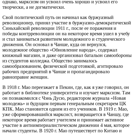
однако, марксизм он усвоил очень хорошо и усвоил его
творчески, а не догматически.
Свой политический путь он начинал как буржуазный
революционер, принял участие в буржуазно-демократической
Синьхайской революции 1911 г., после ее поражения и
победы контрреволюции он на некоторое время ушел в учебу
и стал заниматься развитием молодежного и студенческого
движения. Он основал в Чанше, куда он вернулся,
молодежное общество «Обновление народа», содержал
книжный магазин, и даже организовал батальон самообороны
из студентов колледжа. Общество занималось
самообразованием, физической подготовкой, агитировало
рабочих предприятий в Чанше и пропагандировало
равноправие женщин.
В 1918 г. Мао переезжает в Пекин, где, как я уже говорил, он
работает в библиотеке университета и изучает марксизм. Там
он познакомился с Чэнь Дусю, редактором журнала «Новая
молодежь» и будущим первым генеральным секретарем ЦК
КПК. Мао становится одним из его учеников. В 1919 г. Мао,
уже сформировавшийся марксист, возвращается в Чаншу, где
некоторое время работает учителем и принимает активное
участие в антиимпериалистическом движении 4 мая, которое
начали студенты. В 1920 г. Мао путешествует по Китаю и