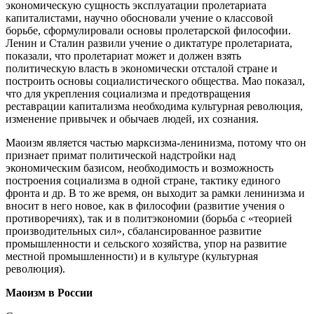
экономическую сущность эксплуатации пролетариата
капиталистами, научно обосновали учение о классовой
борьбе, сформулировали основы пролетарской философии.
Ленин и Сталин развили учение о диктатуре пролетариата,
показали, что пролетариат может и должен взять
политическую власть в экономически отсталой стране и
построить основы социалистического общества. Мао показал,
что для укрепления социализма и предотвращения
реставрации капитализма необходима культурная революция,
изменение привычек и обычаев людей, их сознания.
Маоизм является частью марксизма-ленинизма, потому что он
признает примат политической надстройки над
экономическим базисом, необходимость и возможность
построения социализма в одной стране, тактику единого
фронта и др. В то же время, он выходит за рамки ленинизма и
вносит в него новое, как в философии (развитие учения о
противоречиях), так и в политэкономии (борьба с «теорией
производительных сил», сбалансированное развитие
промышленности и сельского хозяйства, упор на развитие
местной промышленности) и в культуре (культурная
революция).
Маоизм в России