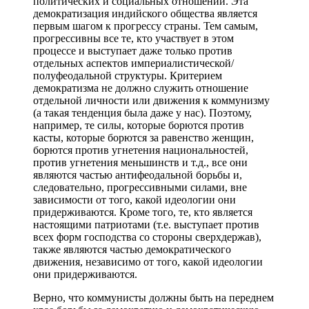
политических и социальных отношений. Эта
демократизация индийского общества является
первым шагом к прогрессу страны. Тем самым,
прогрессивны все те, кто участвует в этом
процессе и выступает даже только против
отдельных аспектов империалистической/
полуфеодальной структуры. Критерием
демократизма не должно служить отношение
отдельной личности или движения к коммунизму
(а такая тенденция была даже у нас). Поэтому,
например, те силы, которые борются против
касты, которые борются за равенство женщин,
борются против угнетения национальностей,
против угнетения меньшинств и т.д., все они
являются частью антифеодальной борьбы и,
следовательно, прогрессивными силами, вне
зависимости от того, какой идеологии они
придерживаются. Кроме того, те, кто является
настоящими патриотами (т.е. выступает против
всех форм господства со стороны сверхдержав),
также являются частью демократического
движения, независимо от того, какой идеологии
они придерживаются.
Верно, что коммунисты должны быть на переднем