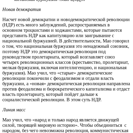
Новая демократия
Насчет новой демократии и новодемократической революции
(НДР) есть много заблуждений, распространяемых в
основном троцкистами и ходжаистами, которые пытаются
представить НДР как капитуляцию или заигрывание с
национальной буржуазией. В действительности, Мао говорил
о том, что национальная буржуазия это ненадежный союзник,
поэтому НДР это демократическая революция под
руководством пролетариата, который возглавляет союз
четырех революционных классов (крестьянство, пролетариат,
мелкая буржуазия, включая интеллигенцию, и национальная
буржуазия). Мао учил, что «старые» демократические
революции покончили с феодализмом и отдали власть
буржуазии, а «новая» демократическая революция направлена
против феодализма и бюрократического капитализма и отдаст
власть пролетариату, который пойдет дальше к
социалистической революции. В этом суть НДР.
Линия масс
Мао учил, что «народ и только народ является движущей
силой, творящей мировую историю». Чтобы объединиться с
народом, без чего невозможна революция, коммунистическая