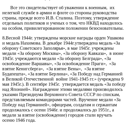
Все это свидетельствует об уважении к военным, их
нелегкой службе в армии и флоте со стороны руководства
страны, прежде всего И.В. Сталина. Поэтому, утверждение
отдельных политиков и ученых о том, что НКВД находилось
на особом, привилегированном положении безосновательны.
8.Весной 1944г. утверждены морские награды орден Ушакова
и медаль Нахимова. В декабре 1944г.утверждена медаль «За
оборону Советского Заполярья», в мае 1945г. учреждены
медали «За оборону Москвы», «За оборону Кавказа», в июне
1945г. учреждаются медали «За оборону Белграда», «За
освобождение Варшавы», «За освобождение Праги», «За
взятие Кенигсберга», «За взятие Вены», «За взятие
Будапешта», «За взятие Берлина», «За Победу над Германией
в Великой Отечественной войне 1941-1945 гг.» (учреждена 9
мая 1945г.). В сентябре 1945г. утверждается медаль «За победу
над Японией». Награждение этими медалями производилось
указами Президиума Верховного Совета СССР по спискам,
представляемым командирами частей. Вручение медали «За
Победу над Германией», офицерам, солдатам и сержантам
продолжалось с осени 1946г. и продолжалось до 1951г., а
медали за взятие (освобождение) городов стали вручать
осеню 1946 года.