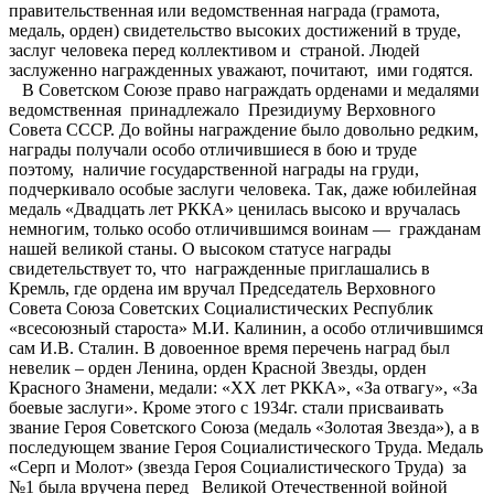
правительственная или ведомственная награда (грамота,
медаль, орден) свидетельство высоких достижений в труде,
заслуг человека перед коллективом и страной. Людей
заслуженно награжденных уважают, почитают, ими годятся.
В Советском Союзе право награждать орденами и медалями
ведомственная принадлежало Президиуму Верховного
Совета СССР. До войны награждение было довольно редким,
награды получали особо отличившиеся в бою и труде
поэтому, наличие государственной награды на груди,
подчеркивало особые заслуги человека. Так, даже юбилейная
медаль «Двадцать лет РККА» ценилась высоко и вручалась
немногим, только особо отличившимся воинам — гражданам
нашей великой станы. О высоком статусе награды
свидетельствует то, что награжденные приглашались в
Кремль, где ордена им вручал Председатель Верховного
Совета Союза Советских Социалистических Республик
«всесоюзный староста» М.И. Калинин, а особо отличившимся
сам И.В. Сталин. В довоенное время перечень наград был
невелик – орден Ленина, орден Красной Звезды, орден
Красного Знамени, медали: «ХХ лет РККА», «За отвагу», «За
боевые заслуги». Кроме этого с 1934г. стали присваивать
звание Героя Советского Союза (медаль «Золотая Звезда»), а в
последующем звание Героя Социалистического Труда. Медаль
«Серп и Молот» (звезда Героя Социалистического Труда) за
№1 была вручена перед Великой Отечественной войной