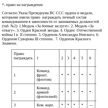
*- право на награждение
Согласно Указа Президиума ВС ССС ордена и медали,
которыми имели право награждать личный состав
командованием в зависимости от занимаемых должностей
(таб. №2): 1.Медаль «За боевые заслуги». 2. Медаль «За
отвагу». 3. Орден Красной звезды. 4. Орден Отечественной
войны I и II степени. 5. Орденом Александра Невского. 6.
Орденом Суворова III степени. 7. Орденом Красного
Знамени.
Право
награждать
1
2
3
4
5
6
7
Команд.
1
фронт.
*
*
*
*
*
*
*
(флотом)
Команд.
2
армией
*
*
*
*
*
—
(флотилией)
3
Ком. корп.
*
*
*
*
—
—