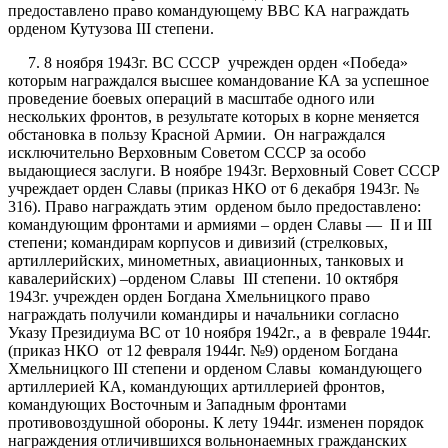
предоставлено право командующему ВВС КА награждать
орденом Кутузова III степени.
7. 8 ноября 1943г. ВС СССР учрежден орден «Победа»
которым награждался высшее командование КА за успешное
проведение боевых операций в масштабе одного или
нескольких фронтов, в результате которых в корне меняется
обстановка в пользу Красной Армии. Он награждался
исключительно Верховным Советом СССР за особо
выдающиеся заслуги. В ноябре 1943г. Верховный Совет СССР
учреждает орден Славы (приказ НКО от 6 декабря 1943г. №
316). Право награждать этим орденом было предоставлено:
командующим фронтами и армиями – орден Славы — II и III
степени; командирам корпусов и дивизий (стрелковых,
артиллерийских, минометных, авиационных, танковых и
кавалерийских) –орденом Славы III степени. 10 октября
1943г. учрежден орден Богдана Хмельницкого право
награждать получили командиры и начальники согласно
Указу Президиума ВС от 10 ноября 1942г., а в феврале 1944г.
(приказ НКО от 12 февраля 1944г. №9) орденом Богдана
Хмельницкого III степени и орденом Славы командующего
артиллерией КА, командующих артиллерией фронтов,
командующих Восточным и Западным фронтами
противовоздушной обороны. К лету 1944г. изменен порядок
награждения отличившихся вольнонаемных гражданских