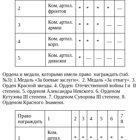
Ком. артил.
2
*
*
*
*
—
фронтов
Ком. артил.
3
*
*
*
—
—
армии
Ком. артил.
4
*
*
*
—
—
корп.
Ком. артил.
5
*
—
—
—
—
дивизии
Ордена и медали, которыми имели право награждать (таб.
№3): 1.Медаль «За боевые заслуги». 2. Медаль «За отвагу». 3.
Орден Красной звезды. 4. Орден Отечественной войны I и II
степени. 5. орденом Александра Невского. 6. Орденом
Кутузова III степени. 7. Орденом Суворова III степени. 8.
Орденом Красного Знамени.
Право
7
1
2
3
4
5
6
награждать
8
Ком.
1
артил.
*
*
*
*
*
*