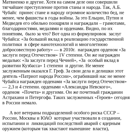
Матвиенко и другие. Хотя на самом деле они совершили
тягчайшее преступление против станы и народа. Так, А.Б.
Чубайс принес стане и народу огромное количество бед, не
менее, чем фашисты в годы войны. За это Ельцин, Путин и
Медведев его обильно поощряли и награждали – грамотами,
благодарностями, медалями и орденами. Видно, по их
понятиям, было за что? Вот одна из формулировок заслуг
Чубайса: «За большой вклад в реализацию государственной
политики в сфере нанотехнологий и многолетнюю
добросовестную работу» — в 2010г. награжден орденом «За
заслуги перед Отечеством» 1V степени. Он же награжден
медалью: «За заслуги перед Чечней», «За особый вклад в
развитии Кузбасса» 1 степени и другие. Не менее
заслуженным оказался Г. Греф. За свои дела и делишки этот
деятель «Патриот народа России», ограбивший нас не менее
Чубайса награжден орденами «За заслуги перед Отечеством»
— 2,3 и 4 степени. орденами «Александра Невского»,
орденом «Почета» и другими. Он же почетный гражданин
Астрахани и Петергофа. Таких заслуженных «Героев» сегодня
в России немало.
А вот ветераны подразделений особого риска СССР –
России, Москвы и ЮАО которые участвовали в создании,
испытании и ликвидаций последствий аварий с ядерным
оружием (которым так хвастают нынешние власти),