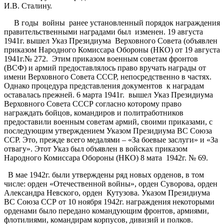
И.В. Сталину.
В годы войны ранее установленный порядок награждения
правительственными наградами был изменен. 19 августа
1941г. вышел Указ Президиума Верховного Совета (объявлен
приказом Народного Комиссара Обороны (НКО) от 19 августа
1941г.№ 272. Этим приказом военным советам фронтов
(ВСФ) и армий предоставлялось право вручать награды от
имени Верховного Совета СССР, непосредственно в частях.
Однако процедура представления документов к наградам
оставалась прежней. 6 марта 1941г. вышел Указ Президиума
Верховного Совета СССР согласно которому право
награждать бойцов, командиров и политработников
предоставили военным советам армий, своими приказами, с
последующим утверждением Указом Президиума ВС Союза
ССР. Это, прежде всего медалями – «За боевые заслуги» и «За
отвагу». Этот Указ был объявлен в войсках приказом
Народного Комиссара Обороны (НКО) 8 мата 1942г. № 69.
В мае 1942г. были утверждены ряд новых орденов, в том
числе: орден «Отечественной войны», орден Суворова, орден
Александра Невского, орден Кутузова. Указом Президиума
ВС Союза ССР от 10 ноября 1942г. награждения некоторыми
орденами было передано командующим фронтов, армиями,
флотилиями, командирам корпусов, дивизий и полков.