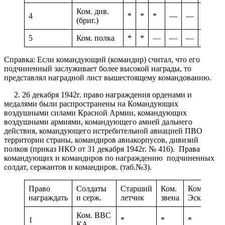
Ком. див.
4
*
*
*
—
—
—
(бриг.)
5
Ком. полка
*
*
—
—
—
—
Справка: Если командующий (командир) считал, что его
подчиненный заслуживает более высокой награды, то
представлял наградной лист вышестоящему командованию.
2. 26 декабря 1942г. право награждения орденами и
медалями были распространены на Командующих
воздушными силами Красной Армии, командующих
воздушными армиями, командующего амией дальнего
действия, командующего истребительной авиацией ПВО
территории страны, командиров авиакорпусов, дивизий
полков (приказ НКО от 31 декабря 1942г. № 416). Права
командующих и командиров по награждению подчиненных
солдат, сержантов и командиров. (таб.№3).
Право
Солдаты
Старший
Ком.
Ком.
награждать
и серж.
летчик
звена
Эскадр.
Ком. ВВС
1
*
*
*
КА