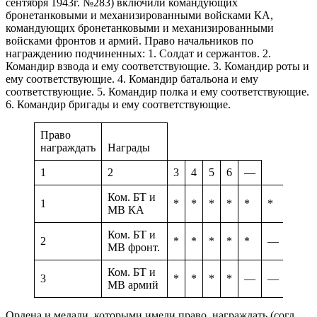
сентября 1943г. №283) включили командующих
бронетанковыми и механизированными войсками КА,
командующих бронетанковыми и механизированными
войсками фронтов и армий. Право начальников по
награждению подчиненных: 1. Солдат и сержантов. 2.
Командир взвода и ему соответствующие. 3. Командир роты и
ему соответствующие. 4. Командир батальона и ему
соответствующие. 5. Командир полка и ему соответствующие.
6. Командир бригады и ему соответствующие.
Право
награждать
Награды
1
2
3
4
5
6
—
Ком. БТ и
1
*
*
*
*
*
*
—
МВ КА
Ком. БТ и
2
*
*
*
*
*
—
—
МВ фронт.
Ком. БТ и
3
*
*
*
*
—
—
—
МВ армий
Ордена и медали, которыми имели право награждать (согл.