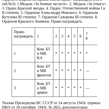
таб.№3): 1.Медаль «За боевые заслуги». 2. Медаль «За отвагу».
3. Орден Красной звезды. 4. Орден Отечественной войны I и
II степени. 5. Орденом Александра Невского. 6. Орденом
Кутузова III степени. 7. Орденом Суворова III степени. 8.
Орденом Красного Знамени. Право награждать:
Право
7
награждать
1
2
3
4
5
6
8
Ком. БТ
1
и МВ
*
*
*
*
*
*
*
КА
Ком. БТ
2
и МВ
*
*
*
*
*
—
—
фронтов
Ком. БТ
3
и МВ
*
*
*
*
*
—
—
армии
Указом Президиума ВС СССР от 24 августа 1943г. (приказ
НКО от 18 сентября 1943г. № 282), дополнительно