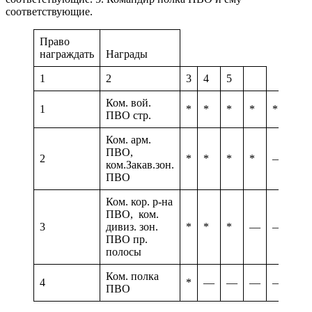
соответствующие.
Право
награждать
Награды
1
2
3
4
5
Ком. вой.
1
*
*
*
*
*
ПВО стр.
Ком. арм.
ПВО,
2
*
*
*
*
—
ком.Закав.зон.
ПВО
Ком. кор. р-на
ПВО, ком.
3
дивиз. зон.
*
*
*
—
—
ПВО пр.
полосы
Ком. полка
4
*
—
—
—
—
ПВО