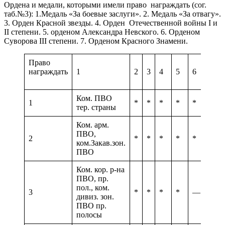
Ордена и медали, которыми имели право награждать (сог.
таб.№3): 1.Медаль «За боевые заслуги». 2. Медаль «За отвагу».
3. Орден Красной звезды. 4. Орден Отечественной войны I и
II степени. 5. орденом Александра Невского. 6. Орденом
Суворова III степени. 7. Орденом Красного Знамени.
Право
награждать
1
2
3
4
5
6
7
Ком. ПВО
1
*
*
*
*
*
*
тер. страны
Ком. арм.
ПВО,
2
*
*
*
*
*
—
ком.Закав.зон.
ПВО
Ком. кор. р-на
ПВО, пр.
пол., ком.
3
*
*
*
*
—
—
дивиз. зон.
ПВО пр.
полосы