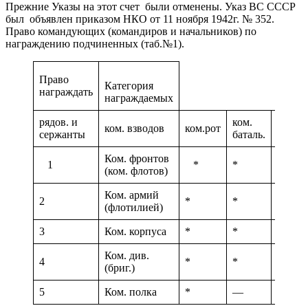
Прежние Указы на этот счет были отменены. Указ ВС СССР
был объявлен приказом НКО от 11 ноября 1942г. № 352.
Право командующих (командиров и начальников) по
награждению подчиненных (таб.№1).
Право
Категория
награждать
награждаемых
рядов. и
ком.
ком. взводов
ком.рот
ком.п
сержанты
баталь.
Ком. фронтов
1
*
*
*
(ком. флотов)
Ком. армий
2
*
*
*
(флотилией)
3
Ком. корпуса
*
*
*
Ком. див.
4
*
*
*
(бриг.)
5
Ком. полка
*
—
—