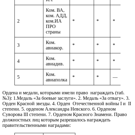
Ком. ВА,
ком. АДД,
2
ком.ИА
*
*
*
ПРО
страны
Ком.
3
*
*
*
авиакор.
Ком.
4
*
*
*
авиадив.
Ком.
5
*
*
—
авиаполка
Ордена и медали, которыми имели право награждать (таб.
№3): 1.Медаль «За боевые заслуги». 2. Медаль «За отвагу». 3.
Орден Красной звезды. 4. Орден Отечественной войны I и II
степени. 5. орденом Александра Невского. 6. Орденом
Суворова III степени. 7. Орденом Красного Знамени. Право
должностных лиц которым разрешалось награждать
правительственными наградами: