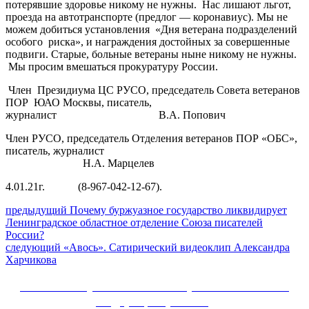
потерявшие здоровье никому не нужны. Нас лишают льгот,
проезда на автотранспорте (предлог — коронавиус). Мы не
можем добиться установления «Дня ветерана подразделений
особого риска», и награждения достойных за совершенные
подвиги. Старые, больные ветераны ныне никому не нужны.
Мы просим вмешаться прокуратуру России.
Член Президиума ЦС РУСО, председатель Совета ветеранов
ПОР ЮАО Москвы, писатель,
журналист В.А. Попович
Член РУСО, председатель Отделения ветеранов ПОР «ОБС»,
писатель, журналист
Н.А. Марцелев
4.01.21г. (8-967-042-12-67).
Навигация
Предыдущий
предыдущий
Почему буржуазное государство ликвидирует
пост:
Ленинградское областное отделение Союза писателей
по
России?
записям
Следующее
следующий
«Авось». Сатирический видеоклип Александра
сообщение:
Харчикова
Сайт Коммунистической партии Российской
Федерации (КПРФ)