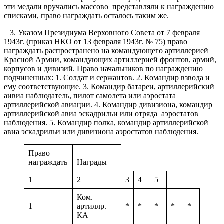
эти медали вручались массово представляли к награждению
списками, право награждать осталось таким же.
3. Указом Президиума Верховного Совета от 7 февраля
1943г. (приказ НКО от 13 февраля 1943г. № 75) право
награждать распространено на командующего артиллерией
Красной Армии, командующих артиллерией фронтов, армий,
корпусов и дивизий. Право начальников по награждению
подчиненных: 1. Солдат и сержантов. 2. Командир взвода и
ему соответствующие. 3. Командир батареи, артиллерийский
аивиа наблюдатель, пилот самолета или аэростата
артиллерийской авиации. 4. Командир дивизиона, командир
артиллерийской авиа эскадрильи или отряда аэростатов
наблюдения. 5. Командир полка, командир артиллерийской
авиа эскадрильи или дивизиона аэростатов наблюдения.
Право
награждать
Награды
1
2
3
4
5
Ком.
1
артиллр.
*
*
*
*
*
КА