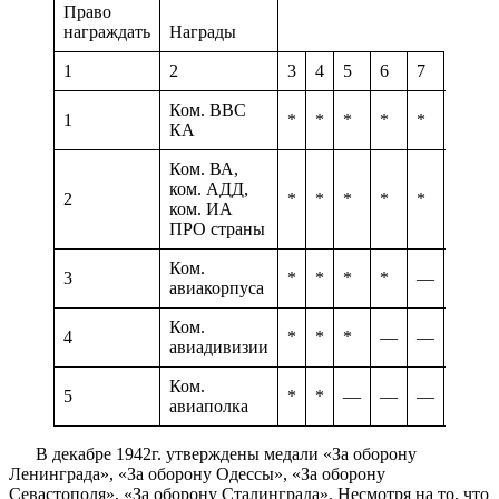
Право
награждать
Награды
1
2
3
4
5
6
7
Ком. ВВС
1
*
*
*
*
*
*
*
КА
Ком. ВА,
ком. АДД,
2
*
*
*
*
*
—
ком. ИА
ПРО страны
Ком.
3
*
*
*
*
—
—
авиакорпуса
Ком.
4
*
*
*
—
—
—
авиадивизии
Ком.
5
*
*
—
—
—
—
авиаполка
В декабре 1942г. утверждены медали «За оборону
Ленинграда», «За оборону Одессы», «За оборону
Севастополя», «За оборону Сталинграда». Несмотря на то, что