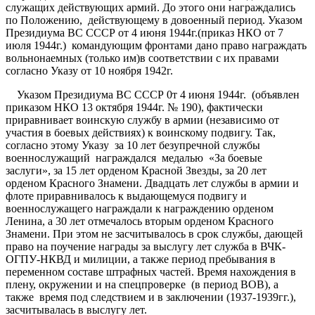
служащих действующих армий. До этого они награждались
по Положению, действующему в довоенный период. Указом
Президиума ВС СССР от 4 июня 1944г.(приказ НКО от 7
июля 1944г.) командующим фронтами дано право награждать
вольнонаемных (только им)в соответствии с их правами
согласно Указу от 10 ноября 1942г.
Указом Президиума ВС СССР 0т 4 июня 1944г. (объявлен
приказом НКО 13 октября 1944г. № 190), фактически
приравнивает воинскую службу в армии (независимо от
участия в боевых действиях) к воинскому подвигу. Так,
согласно этому Указу за 10 лет безупречной службы
военнослужащий награждался медалью «За боевые
заслуги», за 15 лет орденом Красной Звезды, за 20 лет
орденом Красного Знамени. Двадцать лет службы в армии и
флоте приравнивалось к выдающемуся подвигу и
военнослужащего награждали к награждению орденом
Ленина, а 30 лет отмечалось вторым орденом Красного
Знамени. При этом не засчитывалось в срок службы, дающей
право на поучение награды за выслугу лет служба в ВЧК-
ОГПУ-НКВД и милиции, а также период пребывания в
переменном составе штрафных частей. Время нахождения в
плену, окружении и на спецпроверке (в период ВОВ), а
также время под следствием и в заключении (1937-1939гг.),
засчитывалась в выслугу лет.