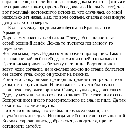
спрашиваешь, есть ли Бог и где этому доказательства (хоть я и
не спрашивал так-то, просто беседовали о Новом Завете), так
вот послушай достоверную историю, что случилась со мной
несколько лет назад. Как, по воле божьей, спасла я безвинную
душу от лютой смерти.
Ехала я междугородним автобусом из Краснодара в
Армавир.
Дорога, сам знаешь, не близкая. Погода была ненастная:
серый осенний денёк. Дождь то пустится понемногу, то
перестанет.
Вот, едем мы, едем. Рядом со мной седой прапорщик. Такой
разговорчивый, всё о себе, да о жизни своей рассказывает.
Едет присматривать себе хатку в станице. Родственники
зовут, жена согласна, да и сколько можно по стране болтаться
без своего угла, скоро он уходит на пенсию.
И вот этот докучливый прапорщик трындит да трындит над
ухом, не заснуть никак. И неловко сказать, чтобы замолк.
Надо человеку выговориться. Сижу, слушаю, куда денешься.
Вдруг у меня внезапно схватило живот. Ни с того, ни с сего.
Беспричинно: ничего подозрительного не ела, не пила. Да так
схватило, что не до шуток!
Потом-то я поняла, что это был промысел божий, а не
случайность досадная. Но тогда мне было не до размышлений.
Кое-как, скрючившись, добралась я до водителя, прошу
остановить автобус.