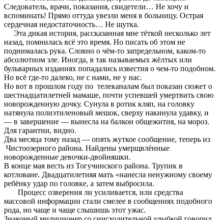
Следователь, врачи, показания, свидетели… Не хочу и
вспоминать! Прямо оттуда увезли меня в больницу. Острая
сердечная недостаточность… Не шутка.
Эта дикая история, рассказанная мне тёткой несколько лет
назад, помнилась всё это время. Но писать об этом не
поднималась рука. Словно о чём-то запредельном, каком-то
абсолютном зле. Иногда, в так называемых жёлтых или
бульварных изданиях попадались известия о чем-то подобном.
Но всё где-то далеко, не с нами, не у нас.
Но вот в прошлом году по телеканалам был показан сюжет о
шестнадцатилетней мамаше, почти успевшей умертвить свою
новорожденную дочку. Сунула в ротик кляп, на головку
натянула полиэтиленовый мешок, сверху накинула удавку, и
— в завершение — вынесла на балкон общежития, на мороз.
Для гарантии, видно.
Два месяца тому назад — опять жуткое сообщение, теперь из
Чистоозерного района. Найдены умерщвлённые
новорожденные девочки-двойняшки.
В конце мая весть из Тогучинского района. Трупик в
котловане. Двадцатилетняя мать «нанесла ненужному своему
ребёнку удар по головке, а затем выбросила.
Процесс озверения ли усиливается, или средства
массовой информации стали смелее в сообщениях подобного
рода, но чаще и чаще слышишь этот ужас.
Знакомый милиционер со снисходительной улыбкой говорил