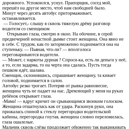
дорожного. Успокоился, уснул. Прапорщик, сосед мой,
перешёл на другое место, чтоб нам свободней было.
Минут через десять автобус притормаживает,
останавливается.
— Голосует,- слышу я сквозь тяжелую дрёму разговор
водителя со сменщиком
Открываю глаза, смотрю в окно. На обочине, в серой
предвечерней ненастной дымке стоит женщина. Она явно не
в себе. С трудом, как-то заторможенно поднимается она на
ступеньку. — Пьяная, что-ли? — вполголоса
переговариваются водители.
— Может, с наркоты дурная ? Спроси-ка, есть ли деньги у неё,
а то, если задарма, то на черта она сдалась. Пусть тогда
пешком идёт, шалава.
Сменщик, склонившись, спрашивает женщину, та кивает
головой, поднимается в салон.
Автобус резко трогает. Потеряв от рывка равновесие,
женщина чуть не падает на нас. Дремлющий у меня на руках
ребёнок открывает глаза.
-Мама! — вдруг кричит он срывающимся звонким голоском.
Женщина отшатнулась как от удара. Раскинув руки, она
прижалась спиной к стеклу перегородки водительской
кабины, перегородка гнутая, женщина словно переломилась,
глаза ошалелые.
Мальчик сквозь слёзы продолжает обиженно так выкрикивать