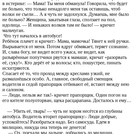
в истерике: — Мама! Ты меня обманула! Говорила, что будет
не больно, что только ненадолго меня так оставишь, чтоб
волки не съели… А я чуть не задохнулся. Думаешь, мне было
не больно? Женщина, закатывая глаза, сползает на пол,
идолица. — И никаких волков там не было! — кричит
мальчуган.
Что тут началось в автобусе!
Ребёнок плачет и кричит:- Мама, мамочка! Тянет к ней ручки.
Вырывается от меня. Потом вдруг обмякает, теряет сознание.
И, слава богу, не видит всего ужаса, не видит, как
разъярённые попутчики рвутся к мамаше, кричат «разорвать
её, суку!». Кто дерёт её за волосы; кто, пошустрее, пинать
исхитряются.
Спасает её то, что проход между креслами узкий, не
размахнёшься особо. А, главное, свободный сменщик
водителя и седой прапорщик отбивают её, встают между нею
и салоном.
— Люди, нельзя же так!- кричит прапорщик. Один погон на
его кителе полуоторван, щека расцарапана. Досталось и ему…
— Убить её, тварь! — чуть не хором несётся из глубины
автобуса. Водитель вторит прапорщику:- Люди добрые,
успокойтесь! Разобраться надо. Без самосуда. Едем в
милицию, никуда она теперь не денется!
— Ох, поехали мы дальше, добрались до милиции.