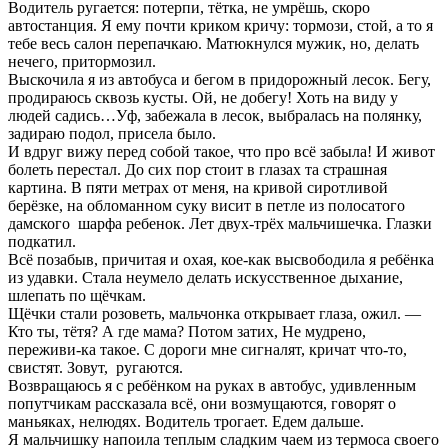
Водитель ругается: потерпи, тётка, не умрёшь, скоро
автостанция. Я ему почти криком кричу: тормози, стой, а то я
тебе весь салон перепачкаю. Матюкнулся мужик, но, делать
нечего, притормозил.
Выскочила я из автобуса и бегом в придорожный лесок. Бегу,
продираюсь сквозь кусты. Ой, не добегу! Хоть на виду у
людей садись…Уф, забежала в лесок, выбралась на полянку,
задираю подол, присела было.
И вдруг вижу перед собой такое, что про всё забыла! И живот
болеть перестал. До сих пор стоит в глазах та страшная
картина. В пяти метрах от меня, на кривой сиротливой
берёзке, на обломанном суку висит в петле из полосатого
дамского шарфа ребенок. Лет двух-трёх мальчишечка. Глазки
подкатил.
Всё позабыв, причитая и охая, кое-как высвободила я ребёнка
из удавки. Стала неумело делать искусственное дыхание,
шлепать по щёчкам.
Щёчки стали розоветь, мальчонка открывает глаза, ожил. —
Кто ты, тётя? А где мама? Потом затих, Не мудрено,
переживи-ка такое. С дороги мне сигналят, кричат что-то,
свистят. Зовут, ругаются.
Возвращаюсь я с ребёнком на руках в автобус, удивленным
попутчикам рассказала всё, они возмущаются, говорят о
маньяках, нелюдях. Водитель трогает. Едем дальше.
Я мальчишку напоила теплым сладким чаем из термоса своего