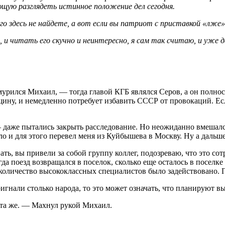
ющую разглядеть истинное положение дел сегодня.
 здесь не найдете, а вот если вы патриот с приставкой «лже»,
 и читать его скучно и неинтересно, я сам так считаю, и уже 
урился Михаил, — тогда главой КГБ являлся Серов, а он полно
вщину, и немедленно потребует избавить СССР от провокаций. Ес
 даже пытались закрыть расследование. Но неожиданно вмешалс
ело и для этого перевел меня из Куйбышева в Москву. Ну а даль
ь, вы привели за собой группу коллег, подозреваю, что это со
гда поезд возвращался в поселок, сколько еще осталось в поселк
е количество высококлассных специалистов было задействовано. 
гнали столько народа, то это может означать, что планируют вы
и та же. — Махнул рукой Михаил.