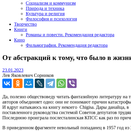
Социализм и коммунизм
Природа и техника
Культура и религия
Философия и психология
Творчество
Книги
Романы и повести. Рекомендация редактора
Кино
Фильмография. Рекомендация редактора
От абстракций к тому, что было в жизн
23.01.2023
23.01.2023
Лев Яковлевич Сорников
Да, полезно обществоведу читать фантазийную литературу на т
авторов объединяет одно: они не понимают причин катастрофы,
И вдруг натыкаюсь на книгу некоего Chigisа. Дары данайца, в 
поставленного руководства системой Советов депутатов трудя
Последнюю проиграла послесталинская КПСС как раз по причи
В приведенном фрагменте невольный попаданец в 1957 год из 