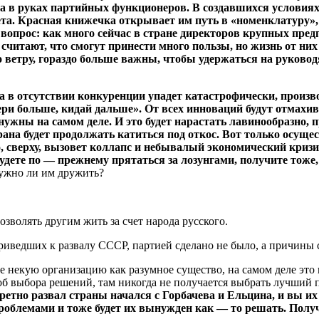
чена в руках партийных функционеров. В создавшихся услови
та. Красная книжечка открывает им путь в «номенклатуру»,
а вопрос: как много сейчас в стране директоров крупных пре
считают, что смогут принести много пользы, но жизнь от них 
о ветру, гораздо больше важны, чтобы удержаться на руково
ва в отсутствии конкуренции упадет катастрофически, произво
ри больше, кидай дальше». От всех инноваций будут отмахив
нужны на самом деле. И это будет нарастать лавинообразно, п
трана будет продолжать катиться под откос. Вот только осу
, сверху, вызовет коллапс и небывалый экономический кризис
дете по — прежнему прятаться за лозунгами, получите тоже, 
нужно ли им дружить?
озволять другим жить за счет народа русского.
риведших к развалу СССР, партией сделано не было, а причины 
е некую организацию как разумное существо, на самом деле это 
б выбора решений, там никогда не получается выбрать лучший п
ретно развал страны начался с Горбачева и Ельцина, и вы их т
 проблемами и тоже будет их вынужден как — то решать. Полу