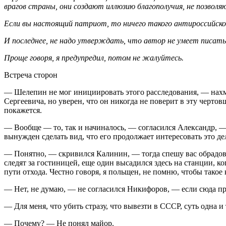
врагов страны, они создают иллюзию благополучия, не позволя
Если вы настоящий патриот, то ничего такого антироссийского
И последнее, не надо утверждать, что автор не умеет писать,
Проще говоря, я предупредил, потом не жалуйтесь.
Встреча сторон
— Шелепин не мог инициировать этого расследования, — нахм
Сергеевича, но уверен, что он никогда не поверит в эту черто
покажется.
— Вообще — то, так и начиналось, — согласился Александр, —
вынужден сделать вид, что его продолжает интересовать это д
— Понятно, — скривился Калинин, — тогда спешу вас обрадоват
следят за гостиницей, еще один высадился здесь на станции, ко
пути отхода. Честно говоря, я польщен, не помню, чтобы тако
— Нет, не думаю, — не согласился Никифоров, — если сюда при
— Для меня, что убить стразу, что вывезти в СССР, суть одна 
— Почему? — Не понял майор.