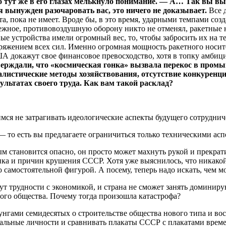
 тут же в его глазах мелькнуло понимание. — А… Так вы вы
я вынужден разочаровать вас, это ничего не доказывает.
Все д
 пока не имеет. Вроде бы, в это время, ударными темпами созда
дежное, противовоздушную оборону никто не отменял, ракетные 
ные устройства имели огромный вес, то, чтобы забросить их на
пряжением всех сил. Именно огромная мощность ракетного носи
США докажут свое финансовое превосходство, хотя в топку амби
верждали, что «космическая гонка» вызвала перекос в про
иалистические методы хозяйствования, отсутствие конкуренц
ультатах своего труда. Как вам такой расклад?
мся не затрагивать идеологические аспекты будущего сотруднич
о есть вы предлагаете ограничиться только техническими асп
 становится опасно, он просто может махнуть рукой и прекрати
а и причин крушения СССР. Хотя уже выяснилось, что никакой о
 самостоятельной фигурой. А посему, теперь надо искать, чем мо
ут трудности с экономикой, и страна не сможет занять доминиру
вого общества. Почему тогда произошла катастрофа?
нгами семидесятых о строительстве общества нового типа и во
беральные личности и сравнивать плакаты СССР с плакатами вре