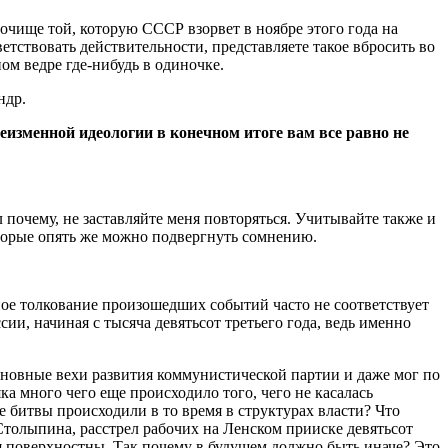
очище той, которую СССР взорвет в ноябре этого года на
етствовать действительности, представляете такое вбросить во
ом ведре где-нибудь в одиночке.
ндр.
изменной идеологии в конечном итоге вам все равно не
 почему, не заставляйте меня повторяться. Учитывайте также и
оторые опять же можно подвергнуть сомнению.
ное толкование произошедших событий часто не соответствует
ии, начиная с тысяча девятьсот третьего года, ведь именно
основные вехи развития коммунистической партии и даже мог по
ка много чего еще происходило того, чего не касалась
 битвы происходили в то время в структурах власти? Что
Столыпина, расстрел рабочих на Ленском прииске девятьсот
ния поверхностны. Так почему в будущем должно быть иначе? Это