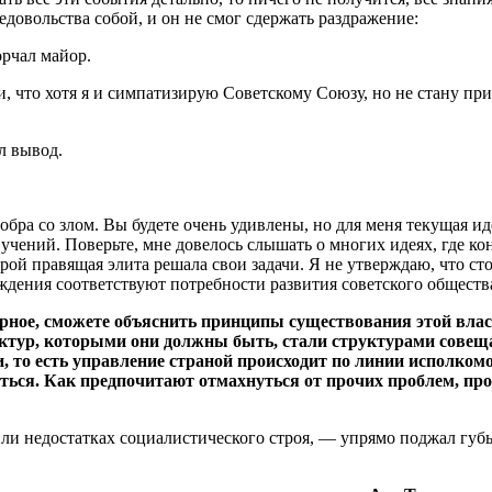
едовольства собой, и он не смог сдержать раздражение:
орчал майор.
, что хотя я и симпатизирую Советскому Союзу, но не стану при
л вывод.
обра со злом. Вы будете очень удивлены, но для меня текущая и
 учений. Поверьте, мне довелось слышать о многих идеях, где к
ой правящая элита решала свои задачи. Я не утверждаю, что ст
еждения соответствуют потребности развития советского обществ
ерное, сможете объяснить принципы существования этой влас
тур, которыми они должны быть, стали структурами совеща
и, то есть управление страной происходит по линии исполко
уться. Как предпочитают отмахнуться от прочих проблем, пр
или недостатках социалистического строя, — упрямо поджал губ