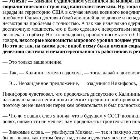
— Успехи? — Михаил с удивлением уставился на майора. Но
социалистического строя над капиталистическим. Ну, тогда 
заряды на территорию США в случае начала военного конфликта,
проблему. Однако доставка бомб авиацией дело долгое и нена
несмотря на проблемы с точностью. А так как изначально ядер
достаточную мощность, что и было сделано с невероятным на
человека на орбиту. Но это ненадолго, пройдет восемь лет и 
говоря,
некоторые экономисты мирового уровня позднее ут
Но это не так, на самом деле виной всему были именно соц
денежной системы и незаинтересованность работников в рез
— Это только ваше мнение.
— Так, — Калинин тяжело вздохнул, — тогда давайте договори
— Э… Неожиданное предложение, — озадачился Никифоров, — т
Никифоров чувствовал, что продолжать дискуссию с Калининым
настаивал на выяснении политических предпочтений проводник
поэтому он не имел ни перед кем обязательств и был полностью
— Что ж, с ваших слов я понял, что в будущем у СССР возникн
ролях, однако это не мешает нам продолжать строительство но
— Знакомые слова, — улыбнулся Михаил, — так и пахнуло лозу
бы вы знали, как потом будут над этим издеваться всякие ли