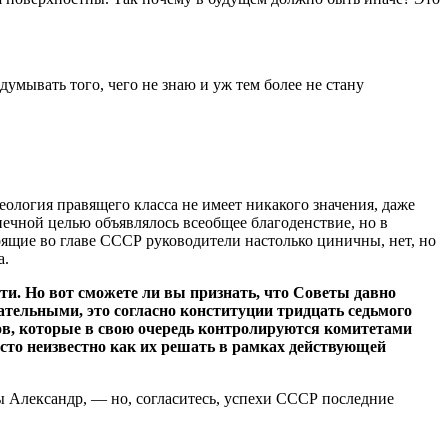
думывать того, чего не знаю и уж тем более не стану
деология правящего класса не имеет никакого значения, даже
онечной целью объявлялось всеобщее благоденствие, но в
оящие во главе СССР руководители настолько циничны, нет, но
а.
ти. Но вот сможете ли вы признать, что Советы давно
тельными, это согласно конституции тридцать седьмого
мов, которые в свою очередь контролируются комитетами
осто неизвестно как их решать в рамках действующей
ы Александр, — но, согласитесь, успехи СССР последние