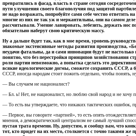
превратились в фасад, власть в стране сегодня сосредото
пути улучшения своего благополучия под защитой партбиле
не надо возражать, попробуйте сами себе честно ответить н
многие из них не так уж и меркантильны, они на самом деле 
рассчитывали. Умение лавировать, лебезить, держать нос п
обязательно наберут свою критическую массу.
Ну а дальше будет так, как в мое время, уровень руководст
знакомые экстенсивные методы развития производства, «Бе
неудачи фатальны, да и сами инновации будут не настолько 
понятно, что без перестройки принципов хозяйствования с
роли партии невозможно, а попытка сделать это директивно
всякие идеологические догмы, сможете сохранить СССР, а бу
СССР, иногда народам стоит пожить отдельно, чтобы понять, 
— Вы случаем не националист?
— Бл. ь! Нет, не националист, но люблю свой народ и не хочу п
— То есть вы утверждаете, что никаких тактических ошибок, п
— Первое, вы говорите «партией», то есть опять отождествляет
мнения, а демократический централизм не самый лучший спосо
пустая трата времени. Ну, допустим, я сообщу вам, что конк
тот, кто придет на их место, столкнется с точно такими же