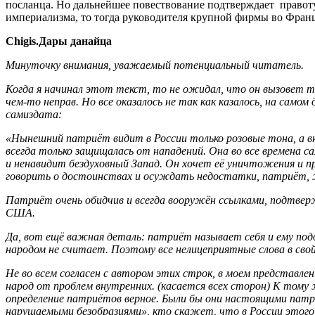
посланца. Но дальнейшее повествование подтверждает правоту п
империализма, то тогда руководителя крупной фирмы во Франци
Chigis.Дары данайца
Минуточку внимания, уважаемый потенциальный читатель.
Когда я начинал этот текст, то не ожидал, что он вызовет 
чем-то неправ. Но все оказалось не так как казалось, на сам
самиздата:
«Нынешний патриёт видит в России только розовые тона, а вн
всегда только защищалась от нападений. Она во все времена с
и ненавидит бездуховный Запад. Он хочет её уничтожения и пр
говорить о достоинствах и осуждать недостатки, патриёт, жи
Патриёт очень обидчив и всегда вооружён ссылками, подтвер
США.
Да, вот ещё важная деталь: патриёт называет себя и ему подоб
народом не считает. Поэтому все нелицеприятные слова в сво
Не во всем согласен с автором этих строк, в моем представле
народ от проблем внутренних. (касается всех сторон) К том
определение патриётов верное. Были бы они настоящими патрио
нарушаемыми безобразиями», кто скажет, что в России этого