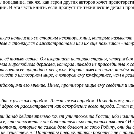
опаданца, так же, как герои других авторов хочет предотвратит
и. И эта часть книги, если пропустить технические детали прог
такую ненависть со стороны некоторых лиц, которые называют
ом деле я столкнулся с лжепатриотами или их еще называют «пат
е её только серые. Он извращает историю страны, утверждая в
амая миролюбивая держава, которая никогда не присоединяла к с
исвоения её природных ресурсов. Короче, вместо того, чтобы з
вёт в иллюзорном мире, в котором ему комфортнее, чем в реал
ждающими его мнение. Иные, противоречащие ему сведения и ц
ных русским народом. То есть всем народом. По-видимому, росси
й адрес он рассматривает как оскорбление всего народа. Этот 
нии Запад действительно хочет уничтожения России, ибо наличи
у же, кто откажется от дополнительных природных плюшек? И 
тами, которые на самом деле болеют за свою Родину, они бы бо
 не существует? Патриёты предпочитают бороться не с причино