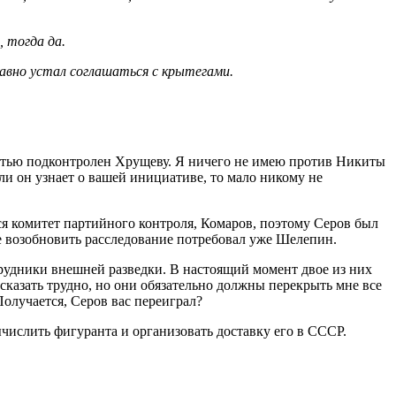
 тогда да.
давно устал соглашаться с крытегами.
стью подконтролен Хрущеву. Я ничего не имею против Никиты
ли он узнает о вашей инициативе, то мало никому не
я комитет партийного контроля, Комаров, поэтому Серов был
ше возобновить расследование потребовал уже Шелепин.
трудники внешней разведки. В настоящий момент двое из них
е сказать трудно, но они обязательно должны перекрыть мне все
Получается, Серов вас переиграл?
числить фигуранта и организовать доставку его в СССР.