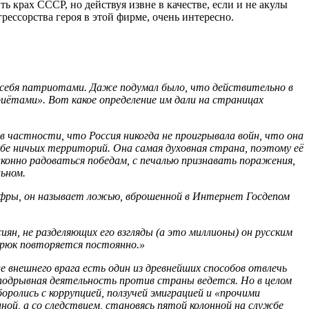
ь крах СССР, но действуя извне в качестве, если и не акулы
рессорства героя в этой фирме, очень интересно.
 себя патриотами. Даже подумал было, что действительно в
риётами». Вот какое определение им дали на страницах
 частности, что Россия никогда не проигрывала войн, что она
ебе ничьих территорий. Она самая духовная страна, поэтому её
аконно радоваться победам, с печалью признавать поражения,
ьном.
ифры, он называет ложью, вброшенной в Интернет Госдепом
ян, не разделяющих его взгляды (а это миллионы) он русским
трюк повторяется постоянно.»
е внешнего врага есть один из древнейших способов отвлечь
подрывная деятельность против страны ведется. Но в целом
ролись с коррупцией, ползучей эмиграцией и «прочими
й, а со следствием, становясь пятой колонной на службе