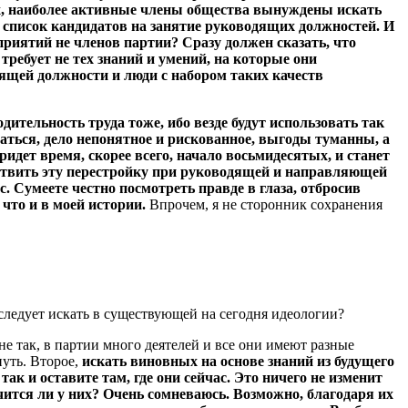
ях, наиболее активные члены общества вынуждены искать
 список кандидатов на занятие руководящих должностей. И
дприятий не членов партии? Сразу должен сказать, что
требует не тех знаний и умений, на которые они
дящей должности и люди с набором таких качеств
дительность труда тоже, ибо везде будут использовать так
аться, дело непонятное и рискованное, выгоды туманны, а
ридет время, скорее всего, начало восьмидесятых, и станет
ществить эту перестройку при руководящей и направляющей
. Сумеете честно посмотреть правде в глаза, отбросив
что и в моей истории.
Впрочем, я не сторонник сохранения
следует искать в существующей на сегодня идеологии?
не так, в партии много деятелей и все они имеют разные
уть. Второе,
искать виновных на основе знаний из будущего
ак и оставите там, где они сейчас. Это ничего не изменит
чится ли у них? Очень сомневаюсь. Возможно, благодаря их