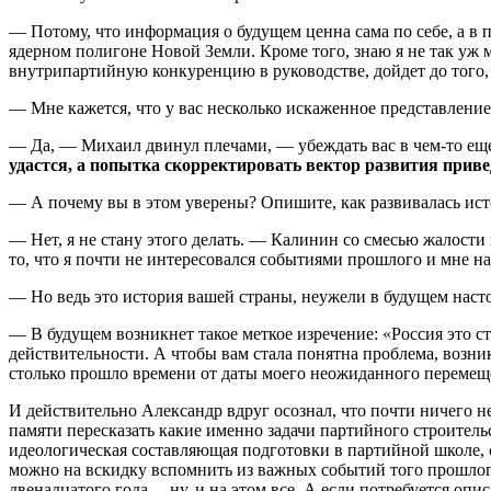
— Потому, что информация о будущем ценна сама по себе, а в 
ядерном полигоне Новой Земли. Кроме того, знаю я не так уж м
внутрипартийную конкуренцию в руководстве, дойдет до того, 
— Мне кажется, что у вас несколько искаженное представлени
— Да, — Михаил двинул плечами, — убеждать вас в чем-то еще
удастся, а попытка скорректировать вектор развития прив
— А почему вы в этом уверены? Опишите, как развивалась ист
— Нет, я не стану этого делать. — Калинин со смесью жалости
то, что я почти не интересовался событиями прошлого и мне н
— Но ведь это история вашей страны, неужели в будущем наст
— В будущем возникнет такое меткое изречение: «Россия это с
действительности. А чтобы вам стала понятна проблема, возник
столько прошло времени от даты моего неожиданного перемещ
И действительно Александр вдруг осознал, что почти ничего н
памяти пересказать какие именно задачи партийного строительст
идеологическая составляющая подготовки в партийной школе, 
можно на вскидку вспомнить из важных событий того прошлого
двенадцатого года… ну, и на этом все. А если потребуется опи