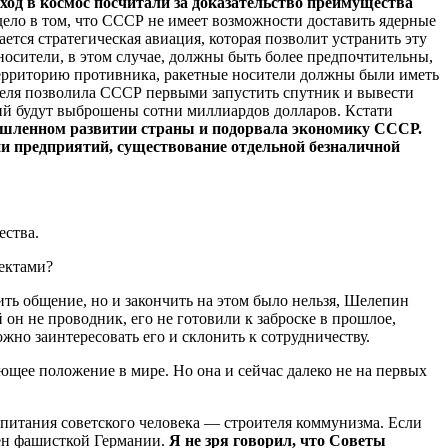
ход в космос посчитали за доказательство преимущества
ело в том, что СССР не имеет возможности доставить ядерные
ется стратегическая авиация, которая позволит устранить эту
носители, в этом случае, должны быть более предпочтительны,
 территорию противника, ракетные носители должны были иметь
теля позволила СССР первыми запустить спутник и вывести
ций будут выброшены сотни миллиардов долларов. Кстати
мышленном развитии страны и подорвала экономику СССР.
ии предприятий, существование отдельной безналичной
ества.
ектами?
ть общение, но и закончить на этом было нельзя, Шелепин
н не проводник, его не готовили к заброске в прошлое,
жно заинтересовать его и склонить к сотрудничеству.
ющее положение в мире. Но она и сейчас далеко не на первых
спитания советского человека — строителя коммунизма. Если
мен фашисткой Германии.
Я не зря говорил, что Советы