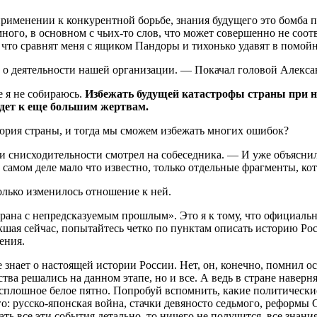
применении к конкурентной борьбе, знания будущего это бомба п
ного, в основном с чьих-то слов, что может совершенно не соотв
что сравнят меня с ящиком Пандоры и тихонько удавят в помойн
е о деятельности нашей организации. — Покачал головой Алекса
 я не собираюсь.
Избежать будущей катастрофы страны при не
едет к еще большим жертвам.
ория страны, и тогда мы сможем избежать многих ошибок?
 и снисходительности смотрел на собеседника. — И уже объяснил
а самом деле мало что известно, только отдельные фрагменты, к
олько изменилось отношение к ней.
трана с непредсказуемым прошлым». Это я к тому, что официаль
шая сейчас, попытайтесь четко по пунктам описать историю Росс
ения.
е знает о настоящей истории России. Нет, он, конечно, помнил 
ва решались на данном этапе, но и все. А ведь в стране наверня
сплошное белое пятно. Попробуй вспомнить, какие политические
: русско-японская война, стачки девяносто седьмого, реформы 
сать все эти события детально, то ничего не получится, все зна