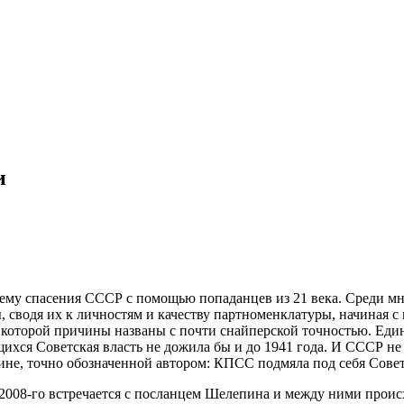
и
ему спасения СССР с помощью попаданцев из 21 века. Среди мно
 сводя их к личностям и качеству партноменклатуры, начиная с 
которой причины названы с почти снайперской точностью. Единст
щихся Советская власть не дожила бы и до 1941 года. И СССР н
не, точно обозначенной автором: КПСС подмяла под себя Совет
2008-го встречается с посланцем Шелепина и между ними происхо