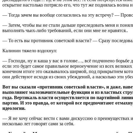
открытие настолько потрясло его, что тут же поднялась волна н
— Тогда зачем вы вообще согласились на эту встречу? — Пров
— Затем, чтобы вы не стали дальше преследовать меня и поняли
выполнять чьих-либо требований, если они мне не нравятся..
— То есть вы противник советской власти? — Сразу последова
Калинин тяжело вздохнул:
— Господи, ну и каша у вас в голове…, всё подчинено борьбе д
если это будет самое правильное верноеучение из всех великих
конечном итоге это оказывалось ширмой, под прикрытием котор
они действуют исходя из своих убеждений, а насколько эти уб
Вот вы сказали «противник советской власти», и даже, нав
выполняют малозначительные функции и из властных струк
года. Вертикаль власти осуществляется по партийной лини
партии. И это правда, от которой все предпочитают отмахн
идеологии.
— Я не хочу сейчас вести с вами дискуссию о преимуществах 
несколько лет говорят сами за себя.