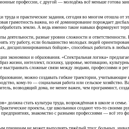
ционные профессии, с другой — молодёжь всё меньше готова зан
оки труда и практические задания, сегодня во многом отошла от
овая грамотность важна, но её доминирование порождает дисба
бработать землю. А ведь именно такие навыки формируют терпе
ипы деятельности, разные уровни сложности и ответственности.
олнять эту работу, если большинство молодых людей ориентиров
нных, дисциплинированных бойцов», способных работать в любы
ции экономики и образования. «Спектральная логика» предлагае
образ жизни, интеллект, психику, здоровье, мотивацию, культур
же выстраивать сложные связи между людьми, профессиями и ре
образование, можно создавать гибкие траектории, учитывающие
водство, кому‑то — социальная работа или сельское хозяйство. 
оитель, возводящий дома, не менее важен, чем программист, с
 должна стать культура труда, возрождённая в школе и семье
 Практические проекты, где школьники создают что‑то своими ру
предприятиях, знакомство с разными профессиями — всё это фо
вным причинам не может выполнять тяжёлый труд: больных, инва