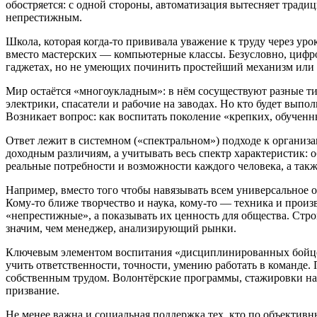
обостряется: с одной стороны, автоматизация вытесняет тради
непрестижным.
Школа, которая когда‑то прививала уважение к труду через ур
вместо мастерских — компьютерные классы. Безусловно, цифр
гаджетах, но не умеющих починить простейший механизм или о
Мир остаётся «многоукладным»: в нём сосуществуют разные т
электрики, спасатели и рабочие на заводах. Но кто будет вып
Возникает вопрос: как воспитать поколение «крепких, обуче
Ответ лежит в системном («спектральном») подходе к организа
доходным различиям, а учитывать весь спектр характеристик: 
реальные потребности и возможности каждого человека, а так
Например, вместо того чтобы навязывать всем универсальное 
Кому‑то ближе творчество и наука, кому‑то — техника и произ
«непрестижные», а показывать их ценность для общества. Стр
значим, чем менеджер, анализирующий рынки.
Ключевым элементом воспитания «дисциплинированных бойцов»
учить ответственности, точности, умению работать в команде.
собственным трудом. Волонтёрские программы, стажировки на 
призвание.
Не менее важна и социальная поддержка тех, кто по объекти