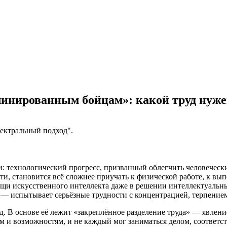
инированным бойцам»: какой труд нуже
ектральный подход".
: технологический прогресс, призванный облегчить человечески
ти, становится всё сложнее приучать к физической работе, к в
щи искусственного интеллекта даже в решении интеллектуальных
— испытывает серьёзные трудности с концентрацией, терпением
. В основе её лежит «закреплённое разделение труда» — явление
м и возможностям, и не каждый мог заниматься делом, соответс