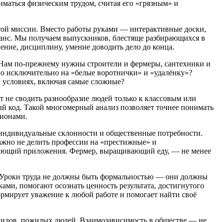
иматься физическим трудом, считая его «грязным» и
 этой миссии. Вместо работы руками — интерактивные доски,
ланс. Мы получаем выпускников, блестяще разбирающихся в
ние, дисциплину, умение доводить дело до конца.
 Нам по‑прежнему нужны строители и фермеры, сантехники и
ано исключительно на «белые воротнички» и «удалёнку»?
х условиях, включая самые сложные?
т не сводить разнообразие людей только к классовым или
ный код. Такой многомерный анализ позволяет точнее понимать
гионами.
 индивидуальные склонности и общественные потребности.
Важно не делить профессии на «престижные» и
оздающий приложения. Фермер, выращивающий еду, — не менее
. Уроки труда не должны быть формальностью — они должны
ками, помогают осознать ценность результата, достигнутого
рмирует уважение к любой работе и помогает найти своё
лидов, пожилых людей. Взаимозависимость в обществе — не