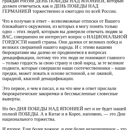
граждан России ДЕНЬ ПОБЕДЫ НАД ЯПОНИЕЙ, который
должен отмечаться, как и ДЕНЬ ПОБЕДЫ НАД
ГЕРМАНИЕЙ торжественно и ежегодно по всей России.
Что я получаю в ответ – всевозможные отписки от Вашего
ближайшего окружения, из которых я могу понять только
одно – этих людей, которым вы доверили отвечать людям за
ВАС, совершенно не интересует вопрос о НАЦИОНАЛЬНОЙ
ГОРДОСТИ нашей страны. Они далеки от великих побед и
великих свершений нашего народа. И с этими вашими
бюрократами мы далеко не продвинемся в вопросах
денацификации, потому что эти люди не понимают главного
– только гордость за свою страну и свой народ, за те великие
подвиги, которые совершили наши соотечественники – наши
предки, может лежать в основе истинной, а не лживой,
парадной, квасной денацификации.
Это первое, о чем я писал, и на что мне в ответ прислали
бюрократические закорючки и бессмысленные словесные
выверты.
Но без ДНЯ ПОБЕДЫ НАД ЯПОНИЕЙ нет и не будет нашей
полной ПОБЕДЫ. А в Китае и в Корее, напомню, — это Дни
национального торжества.
И второе. Еще более важное, и еще более незащищенное – это