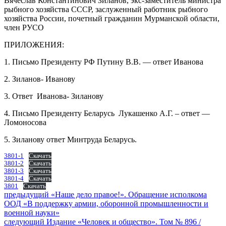
Вячеслав Константинович Зиланов, экс-заместитель министра
рыбного хозяйства СССР, заслуженный работник рыбного
хозяйства России, почетный гражданин Мурманской области,
член РУСО
ПРИЛОЖЕНИЯ:
1. Письмо Президенту РФ Путину В.В. — ответ Иванова
2. Зиланов- Иванову
3. Ответ Иванова- Зиланову
4. Письмо Президенту Беларусь Лукашенко А.Г. – ответ —
Ломоносова
5. Зиланову ответ Минтруда Беларусь.
3801-1
Скачать
3801-2
Скачать
3801-3
Скачать
3801-4
Скачать
3801
Скачать
Навигация
Предыдущий
предыдущий
«Наше дело правое!». Обращение исполкома
пост:
ООД «В поддержку армии, оборонной промышленности и
по
военной науки»
записям
Следующее
следующий
Издание «Человек и общество». Том № 896 /