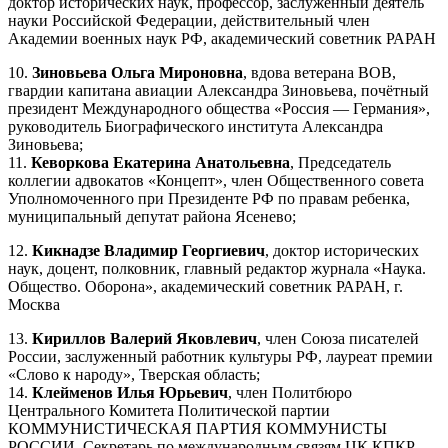
доктор исторических наук, профессор, заслуженный деятель
науки Российской Федерации, действительный член
Академии военных наук РФ, академический советник РАРАН
10.
Зиновьева Ольга Мироновна
, вдова ветерана ВОВ,
гвардии капитана авиации Александра Зиновьева, почётный
президент Международного общества «Россия — Германия»,
руководитель Биографического института Александра
Зиновьева;
11.
Кеворкова Екатерина Анатольевна
, Председатель
коллегии адвокатов «Концепт», член Общественного совета
Уполномоченного при Президенте РФ по правам ребенка,
муниципальный депутат района Ясенево;
12.
Кикнадзе Владимир Георгиевич
, доктор исторических
наук, доцент, полковник, главный редактор журнала «Наука.
Общество. Оборона», академический советник РАРАН, г.
Москва
13.
Кириллов Валерий Яковлевич
, член Союза писателей
России, заслуженный работник культуры РФ, лауреат премии
«Слово к народу», Тверская область;
14.
Клейменов Илья Юрьевич
, член Политбюро
Центрального Комитета Политической партии
КОММУНИСТИЧЕСКАЯ ПАРТИЯ КОММУНИСТЫ
РОССИИ, Секретарь по международным связям ЦК КПКР,