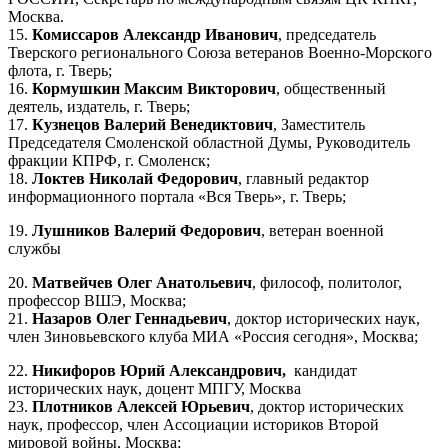
Москва.
15.
Комиссаров Александр Иванович
, председатель
Тверского регионального Союза ветеранов Военно-Морского
флота, г. Тверь;
16.
Кормушкин Максим Викторович
, общественный
деятель, издатель, г. Тверь;
17.
Кузнецов Валерий Венедиктович
, Заместитель
Председателя Смоленской областной Думы, Руководитель
фракции КПРФ, г. Смоленск;
18.
Локтев Николай Федорович
, главный редактор
информационного портала «Вся Тверь», г. Тверь;
19.
Лушников Валерий Федорович
, ветеран военной
службы
20.
Матвейчев Олег Анатольевич
, философ, политолог,
профессор ВШЭ, Москва;
21.
Назаров Олег Геннадьевич
, доктор исторических наук,
член Зиновьевского клуба МИА «Россия сегодня», Москва;
22.
Никифоров Юрий Александрович,
кандидат
исторических наук, доцент МПГУ, Москва
23.
Плотников Алексей Юрьевич
, доктор исторических
наук, профессор, член Ассоциации историков Второй
мировой войны, Москва;