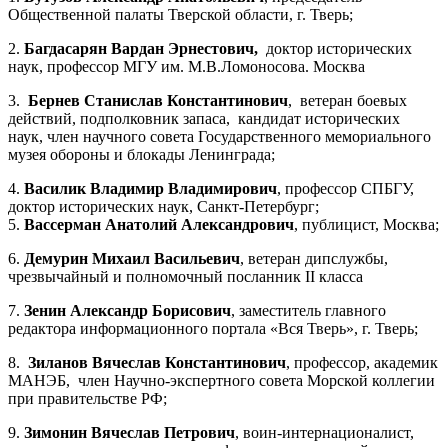
Общественной палаты Тверской области, г. Тверь;
2.
Багдасарян Вардан Эрнестович,
доктор исторических
наук, профессор МГУ им. М.В.Ломоносова. Москва
3.
Бернев Станислав Константинович
, ветеран боевых
действий, подполковник запаса, кандидат исторических
наук, член научного совета Государственного мемориального
музея обороны и блокады Ленинграда;
4.
Василик Владимир Владимирович
, профессор СПБГУ,
доктор исторических наук, Санкт-Петербург;
5.
Вассерман Анатолий Александрович
, публицист, Москва;
6.
Демурин Михаил Васильевич
, ветеран дипслужбы,
чрезвычайный и полномочный посланник II класса
7.
Зенин Александр Борисович
, заместитель главного
редактора информационного портала «Вся Тверь», г. Тверь;
8.
Зиланов Вячеслав Константинович
, профессор, академик
МАНЭБ, член Научно-экспертного совета Морской коллегии
при правительстве РФ;
9.
Зимонин Вячеслав Петрович
, воин-интернационалист,