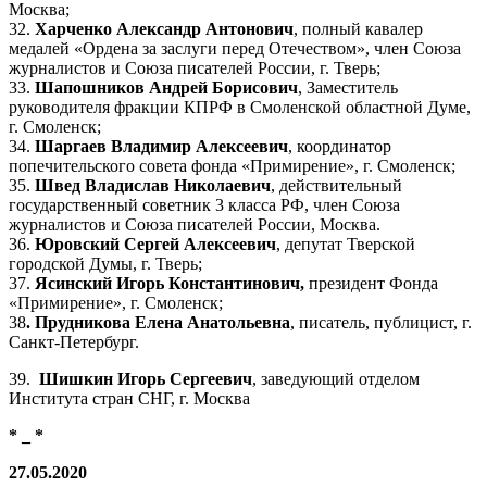
Москва;
32.
Харченко Александр Антонович
, полный кавалер
медалей «Ордена за заслуги перед Отечеством», член Союза
журналистов и Союза писателей России, г. Тверь;
33.
Шапошников Андрей Борисович
, Заместитель
руководителя фракции КПРФ в Смоленской областной Думе,
г. Смоленск;
34.
Шаргаев Владимир Алексеевич
, координатор
попечительского совета фонда «Примирение», г. Смоленск;
35.
Швед Владислав Николаевич
, действительный
государственный советник 3 класса РФ, член Союза
журналистов и Союза писателей России, Москва.
36.
Юровский Сергей Алексеевич
, депутат Тверской
городской Думы, г. Тверь;
37.
Ясинский Игорь Константинович,
президент Фонда
«Примирение», г. Смоленск;
38
. Прудникова Елена Анатольевна
, писатель, публицист, г.
Санкт-Петербург.
39.
Шишкин Игорь Сергеевич
, заведующий отделом
Института стран СНГ, г. Москва
* _ *
27.05.2020