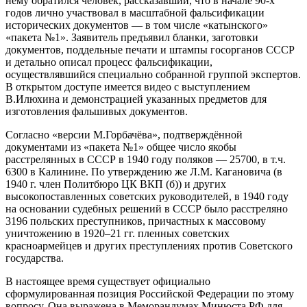
нему обратился человек, рассказавший, что в начале 90-х
годов лично участвовал в масштабной фальсификации
исторических документов — в том числе «катынского»
«пакета №1». Заявитель предъявил бланки, заготовки
документов, поддельные печати и штампы госорганов СССР
и детально описал процесс фальсификации,
осуществлявшийся специально собранной группой экспертов.
В открытом доступе имеется видео с выступлением
В.Илюхина и демонстрацией указанных предметов для
изготовления фальшивых документов.
Согласно «версии М.Горбачёва», подтверждённой
документами из «пакета №1» общее число якобы
расстрелянных в СССР в 1940 году поляков — 25700, в т.ч.
6300 в Калинине. По утверждению же Л.М. Кагановича (в
1940 г. член Политбюро ЦК ВКП (б)) и других
высокопоставленных советских руководителей, в 1940 году
на основании судебных решений в СССР было расстреляно
3196 польских преступников, причастных к массовому
уничтожению в 1920–21 гг. пленных советских
красноармейцев и других преступлениях против Советского
государства.
В настоящее время существует официально
сформулированная позиция Российской Федерации по этому
вопросу. Она выражена в Меморандумах Минюста РФ для