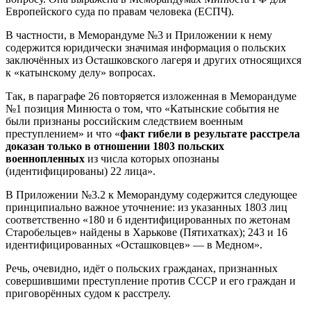
Европейского суда по правам человека (ЕСПЧ).
В частности, в Меморандуме №3 и Приложении к нему
содержится юридически значимая информация о польских
заключённых из Осташковского лагеря и других относящихся
к «катынскому делу» вопросах.
Так, в параграфе 26 повторяется изложенная в Меморандуме
№1 позиция Минюста о том, что «Катынские события не
были признаны российским следствием военным
преступлением» и что «
факт гибели в результате расстрела
доказан только в отношении 1803 польских
военнопленных
из числа которых опознаны
(идентифицированы) 22 лица».
В Приложении №3.2 к Меморандуму содержится следующее
принципиально важное уточнение: из указанных 1803 лиц
соответственно «180 и 6 идентифицированных по жетонам
Старобельцев» найдены в Харькове (Пятихатках); 243 и 16
идентифицированных «Осташковцев» — в Медном».
Речь, очевидно, идёт о польских гражданах, признанных
совершившими преступление против СССР и его граждан и
приговорённых судом к расстрелу.