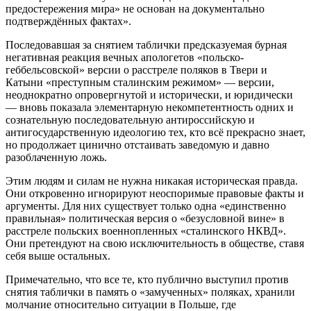
предостережения мира» не основан на документально
подтверждённых фактах».
Последовавшая за снятием таблички предсказуемая бурная
негативная реакция вечных апологетов «польско-
геббельсовской» версии о расстреле поляков в Твери и
Катыни «преступным сталинским режимом» — версии,
неоднократно опровергнутой и исторически, и юридически
— вновь показала элементарную некомпетентность одних и
сознательную последовательную антироссийскую и
антигосударственную идеологию тех, кто всё прекрасно знает,
но продолжает цинично отстаивать заведомую и давно
разоблаченную ложь.
Этим людям и силам не нужна никакая историческая правда.
Они откровенно игнорируют неоспоримые правовые факты и
аргументы. Для них существует только одна «единственно
правильная» политическая версия о «безусловной вине» в
расстреле польских военнопленных «сталинского НКВД».
Они претендуют на свою исключительность в обществе, ставя
себя выше остальных.
Примечательно, что все те, кто публично выступил против
снятия таблички в память о «замученных» поляках, хранили
молчание относительно ситуации в Польше, где