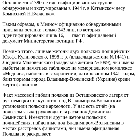
Оставшиеся «1380 не идентифицированных трупов
обнаружены и эксгумированы в 1944 г. в Катынском лесу
Комиссией Н.Бурденко».
Таким образом, в Медном официально обнаруженными
признаны останки только 243 лиц, из которых
идентифицированы лишь 16, — гласит официальный
документ Министерства юстиции РФ.
Помимо этого, личные жетоны двух польских полицейских
Юзефа Кулиговского, 1898 г. р. (владельца жетона №1441) и
Людвига Маловейского (владельца жетона №1099), чьи имена
выбиты на памятных табличках на мемориальном комплексе
«Медное», найдены в захоронении, датированном 1941 годом,
близ тюрьмы города Владимир-Волынский (Украина) среди
жертв фашистов.
Факт массовой гибели поляков из Осташковского лагеря от
рук немецких оккупантов под Владимиром-Волынским
установили польские археологи. У нас есть отчёт (на
польском языке) руководителя раскопок Доминики
Семинской. Имеются и другие жетоны польских
полицейских, найденные под Владимиром-Волынским в
местах расстрелов фашистами, чьи имена официальная
Польша не раскрывает.