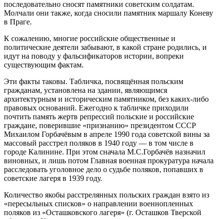
последовательно сносят памятники советским солдатам.
Молчали они также, когда сносили памятник маршалу Коневу
в Праге.
К сожалению, многие российские общественные и
политические деятели забывают, в какой стране родились, и
идут на поводу у фальсификаторов истории, вопреки
существующим фактам.
Эти факты таковы. Табличка, посвящённая польским
гражданам, установлена на здании, являющимся
архитектурным и историческим памятником, без каких-либо
правовых оснований. Ежегодно к табличке приходили
почтить память жертв репрессий польские и российские
граждане, поверившие «признанию» президентом СССР
Михаилом Горбачёвым в апреле 1990 года советской вины за
массовый расстрел поляков в 1940 году — в том числе в
городе Калинине. При этом сначала М.С.Горбачёв назначил
виновных, и лишь потом Главная военная прокуратура начала
расследовать уголовное дело о судьбе поляков, попавших в
советские лагеря в 1939 году.
Количество якобы расстрелянных польских граждан взято из
«пересыльных списков» о направлении военнопленных
поляков из «Осташковского лагеря» (г. Осташков Тверской