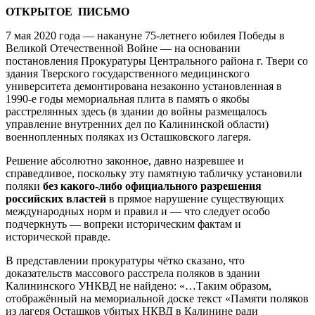
ОТКРЫТОЕ ПИСЬМО
7 мая 2020 года — накануне 75-летнего юбилея Победы в
Великой Отечественной Войне — на основании
постановления Прокуратуры Центрального района г. Твери со
здания Тверского государственного медицинского
университета демонтирована незаконно установленная в
1990-е годы мемориальная плита в память о якобы
расстрелянных здесь (в здании до войны размещалось
управление внутренних дел по Калининской области)
военнопленных поляках из Осташковского лагеря.
Решение абсолютно законное, давно назревшее и
справедливое, поскольку эту памятную табличку установили
поляки
без какого-либо официального разрешения
российских властей
в прямое нарушение существующих
международных норм и правил и — что следует особо
подчеркнуть — вопреки историческим фактам и
исторической правде.
В представлении прокуратуры чётко сказано, что
доказательств массового расстрела поляков в здании
Калининского УНКВД не найдено: «…Таким образом,
отображённый на мемориальной доске текст «Памяти поляков
из лагеря Осташков убитых НКВД в Калинине ради