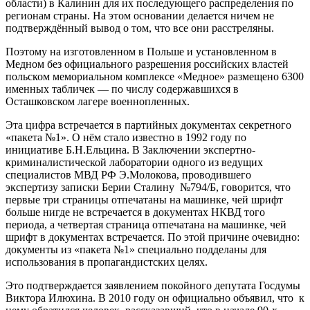
области) в Калинин для их последующего распределения по
регионам страны. На этом основании делается ничем не
подтверждённый вывод о том, что все они расстреляны.
Поэтому на изготовленном в Польше и установленном в
Медном без официального разрешения российских властей
польском мемориальном комплексе «Медное» размещено 6300
именных табличек — по числу содержавшихся в
Осташковском лагере военнопленных.
Эта цифра встречается в партийных документах секретного
«пакета №1». О нём стало известно в 1992 году по
инициативе Б.Н.Ельцина. В Заключении экспертно-
криминалистической лаборатории одного из ведущих
специалистов МВД РФ Э.Молокова, проводившего
экспертизу записки Берии Сталину №794/Б, говорится, что
первые три страницы отпечатаны на машинке, чей шрифт
больше нигде не встречается в документах НКВД того
периода, а четвертая страница отпечатана на машинке, чей
шрифт в документах встречается. По этой причине очевидно:
документы из «пакета №1» специально подделаны для
использования в пропагандистских целях.
Это подтверждается заявлением покойного депутата Госдумы
Виктора Илюхина. В 2010 году он официально объявил, что к