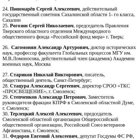
24.
Пономарёв Сергей Алексеевич
, действительный
государственный советник Сахалинской области 1- го класса,
Сахалин
25.
Рогозин Сергей Николаевич
, председатель Правления
Тверского областного отделения Международного
общественного фонда «Российский фонд мира» г. Тверь;
26.
Сагомонян Александр Артурович,
доктор исторических
наук, профессор факультета Глобальных процессов МГУ им.
М.В.Ломоносова, действительный член (академик) Академии
военных наук, Москва
27.
Стариков Николай Викторович
, писатель,
общественный деятель, Санкт-Петербург;
28.
Стацура Александр Сергеевич
, директор СРОО «ТКС
«ПРОСВЕЩЕНИЕ», г. Смоленск;
29.
Степченков Александр Петрович
, Заместитель
руководителя фракции КПРФ в Смоленской областной Думе,
г. Смоленск;
30.
Терлецкий Алексей Алексеевич
, председатель
Смоленской областной организации Общероссийской
общественной организации, Российский Союз ветеранов
Афганистана, г. Смоленск;
31.
Федоров Евгений Алексеевич
, депутат Госдумы ФС РФ,