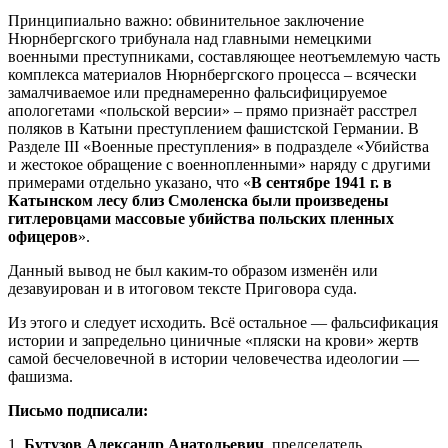
Принципиально важно: обвинительное заключение
Нюрнбергского трибунала над главными немецкими
военными преступниками, составляющее неотъемлемую часть
комплекса материалов Нюрнбергского процесса – всячески
замалчиваемое или преднамеренно фальсифицируемое
апологетами «польской версии» – прямо признаёт расстрел
поляков в Катыни преступлением фашистской Германии. В
Разделе III «Военные преступления» в подразделе «Убийства
и жестокое обращение с военнопленными» наряду с другими
примерами отдельно указано, что «
В сентябре 1941 г. в
Катынском лесу близ Смоленска были произведены
гитлеровцами массовые убийства польских пленных
офицеров
».
Данный вывод не был каким-то образом изменён или
дезавуирован и в итоговом тексте Приговора суда.
Из этого и следует исходить. Всё остальное — фальсификация
истории и запредельно циничные «пляски на крови» жертв
самой бесчеловечной в истории человечества идеологии —
фашизма.
Письмо подписали:
1.
Бутузов Александр Анатольевич
, председатель