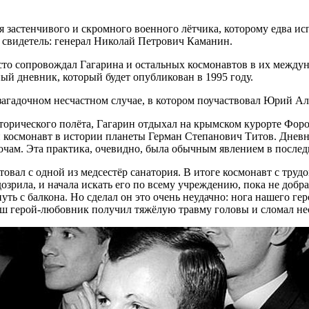
 застенчивого и скромного военного лётчика, которому едва исп
й свидетель: генерал Николай Петрович Каманин.
сто сопровождал Гагарина и остальных космонавтов в их между
ый дневник, который будет опубликован в 1995 году.
загадочном несчастном случае, в котором поучаствовал Юрий Ал
 исторического полёта, Гагарин отдыхал на крымском курорте Фо
 космонавт в истории планеты Герман Степанович Титов. Дневн
ночам. Эта практика, очевидно, была обычным явлением в после
вал с одной из медсестёр санатория. В итоге космонавт с труд
озрила, и начала искать его по всему учреждению, пока не добр
нуть с балкона. Но сделал он это очень неудачно: нога нашего г
аш герой-любовник получил тяжёлую травму головы и сломал нес