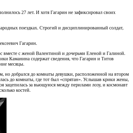
олнилось 27 лет. И хотя Гагарин не зафиксировал своих
народных поездках. Строгий и дисциплинированный солдат,
ексеевич Гагарин.
рос вместе с женой Валентиной и дочерьми Еленой и Галиной.
ики Каманина содержат сведения, что Гагарин и Титов
дние месяцы.
ом, но добрался до комнаты девушки, расположенной на втором
алась до комнаты, где тот был «спрятан». Услышав крики жены,
ероя зацепилась за вьющуюся между перилами лозу, и космонавт
колько костей.