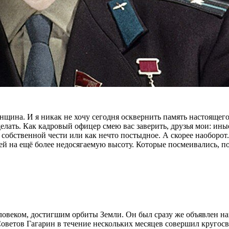
ина. И я никак не хочу сегодня осквернить память настоящего 
сделать. Как кадровый офицер смею вас заверить, друзья мои: и
 собственной чести или как нечто постыдное. А скорее наоборот
й на ещё более недосягаемую высоту. Которые посмеивались, пох
еловеком, достигшим орбиты Земли. Он был сразу же объявлен
Советов Гагарин в течение нескольких месяцев совершил круго