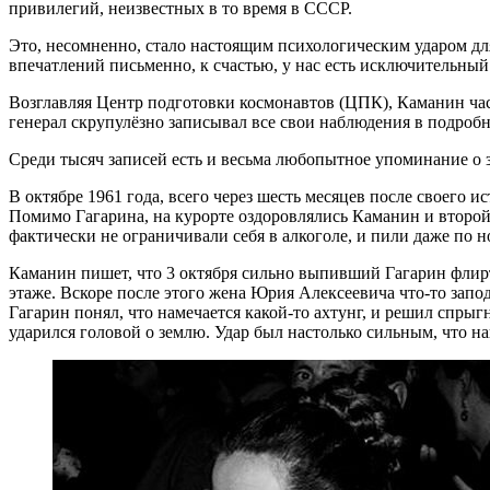
привилегий, неизвестных в то время в СССР.
Это, несомненно, стало настоящим психологическим ударом для
впечатлений письменно, к счастью, у нас есть исключительны
Возглавляя Центр подготовки космонавтов (ЦПК), Каманин ча
генерал скрупулёзно записывал все свои наблюдения в подробн
Среди тысяч записей есть и весьма любопытное упоминание о 
В октябре 1961 года, всего через шесть месяцев после своего
Помимо Гагарина, на курорте оздоровлялись Каманин и второй
фактически не ограничивали себя в алкоголе, и пили даже по 
Каманин пишет, что 3 октября сильно выпивший Гагарин флирто
этаже. Вскоре после этого жена Юрия Алексеевича что-то запод
Гагарин понял, что намечается какой-то ахтунг, и решил спрыг
ударился головой о землю. Удар был настолько сильным, что н