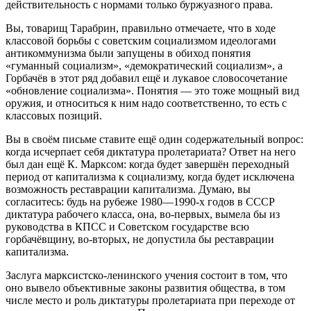
действительность с нормами только буржуазного права.
Вы, товарищ Тарабрин, правильно отмечаете, что в ходе
классовой борьбы с советским социализмом идеологами
антикоммунизма были запущены в обиход понятия
«гуманный социализм», «демократический социализм», а
Горбачёв в этот ряд добавил ещё и лукавое словосочетание
«обновление социализма». Понятия — это тоже мощный вид
оружия, и относиться к ним надо соответственно, то есть с
классовых позиций.
Вы в своём письме ставите ещё один содержательный вопрос:
когда исчерпает себя диктатура пролетариата? Ответ на него
был дан ещё К. Марксом: когда будет завершён переходный
период от капитализма к социализму, когда будет исключена
возможность реставрации капитализма. Думаю, вы
согласитесь: будь на рубеже 1980—1990-х годов в СССР
диктатура рабочего класса, она, во-первых, вымела бы из
руководства в КПСС и Советском государстве всю
горбачёвщину, во-вторых, не допустила бы реставрации
капитализма.
Заслуга марксистско-ленинского учения состоит в том, что
оно вывело объективные законы развития общества, в том
числе место и роль диктатуры пролетариата при переходе от