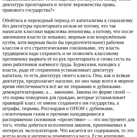
диктатура пролетариата и лозунг верховенства права,
правового государства?»
Обойтись в переходный период от капитализма к социализму
без диктатуры пролетариата нельзя не потому, что так
написали классики марксизма-ленинизма, а потому, что после
завоевания власти (и неважно, мирным или вооружённым
путём, хотя мирным было бы предпочтительнее) рабочим
классом и его стратегическими союзниками, эту власть
трудящимся надо сохранить и не позволять классовому
противнику вырвать её из рук пролетариата и снова сесть на
шею работников наёмного труда. Буржуазия, находясь у
власти, ради её сохранения устанавливает диктатуру
капитала, то есть диктатуру своего класса. Она, как и всякая
диктатура, предполагает насилие, но оно чаще всего в мирное
время обеспечивается всё же не тюрьмами и дубинками-
демократизаторами, а… законами. Законы по форме своей —
это нормы поведения для граждан, которые устанавливает
правящий класс от имени созданного им государства, а
штрафы, тюрьмы, Росгвардия и ОПОН с дубинками,
слезоточивым газом и прочими находящимися в
распоряжении силовиков «прелестями» — это инструмент для
того, чтобы добиться исполнения законов, принимаемых в
интересах эксплуататоров. Что касается их содержания, то это
всегда воля и интересы правящего класса. Если крупному