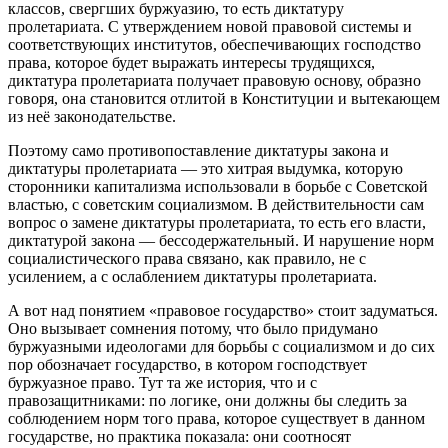
классов, свергших буржуазию, то есть диктатуру
пролетариата. С утверждением новой правовой системы и
соответствующих институтов, обеспечивающих господство
права, которое будет выражать интересы трудящихся,
диктатура пролетариата получает правовую основу, образно
говоря, она становится отлитой в Конституции и вытекающем
из неё законодательстве.
Поэтому само противопоставление диктатуры закона и
диктатуры пролетариата — это хитрая выдумка, которую
сторонники капитализма использовали в борьбе с Советской
властью, с советским социализмом. В действительности сам
вопрос о замене диктатуры пролетариата, то есть его власти,
диктатурой закона — бессодержательный. И нарушение норм
социалистического права связано, как правило, не с
усилением, а с ослаблением диктатуры пролетариата.
А вот над понятием «правовое государство» стоит задуматься.
Оно вызывает сомнения потому, что было придумано
буржуазными идеологами для борьбы с социализмом и до сих
пор обозначает государство, в котором господствует
буржуазное право. Тут та же история, что и с
правозащитниками: по логике, они должны бы следить за
соблюдением норм того права, которое существует в данном
государстве, но практика показала: они соотносят