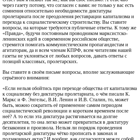
через газету потому, что согласен с вами: не только у вас есть
сомнения относительно необходимости диктатуры
пролетариата после преодоления реставрации капитализма и
перехода к социалистическому строительству. Вы ставите
вопросы, на которые требуются публичные ответы. К тому же
«Правда», будучи постоянным проводником марксистско-
ленинских идей в современном российском обществе,
стремится помогать коммунистическим пропагандистам и
агитаторам, да и всем членам КПРФ, всем читателям нашей
газеты не уклоняться от любых вопросов, давать ответы с
позиций классовых, пролетарских.
Вы ставите в своём письме вопросы, вполне заслуживающие
серьёзного внимания:
«Если нельзя обойтись при переходе общества от капитализма
к социализму без диктатуры пролетариата, о чём писали К.
Маркс и Ф. Энгельс, В.И. Ленин и И.В. Сталин, то, может
быть, можно сократить её применение самим периодом
социалистической революции и коротким временем после
неё? А то если эта диктатура растягивается на долгие
десятилетия, то она легко может превратиться в диктатуру
беззакония и произвола. Нельзя ли порядок проведения
пролетарской диктатуры чётко прописать в законах и
подзаконных актах? И вообще, как согласуются между собой