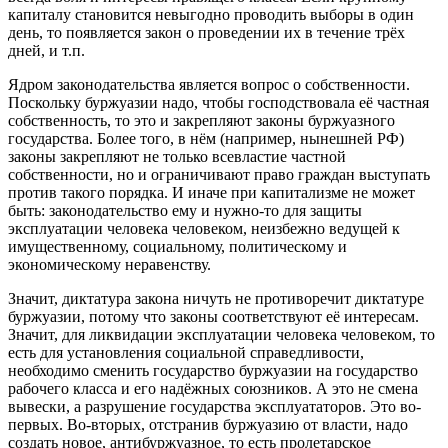
капиталу становится невыгодно проводить выборы в один
день, то появляется закон о проведении их в течение трёх
дней, и т.п.
Ядром законодательства является вопрос о собственности.
Поскольку буржуазии надо, чтобы господствовала её частная
собственность, то это и закрепляют законы буржуазного
государства. Более того, в нём (например, нынешней РФ)
законы закрепляют не только всевластие частной
собственности, но и ограничивают право граждан выступать
против такого порядка. И иначе при капитализме не может
быть: законодательство ему и нужно-то для защиты
эксплуатации человека человеком, неизбежно ведущей к
имущественному, социальному, политическому и
экономическому неравенству.
Значит, диктатура закона ничуть не противоречит диктатуре
буржуазии, потому что законы соответствуют её интересам.
Значит, для ликвидации эксплуатации человека человеком, то
есть для установления социальной справедливости,
необходимо сменить государство буржуазии на государство
рабочего класса и его надёжных союзников. А это не смена
вывески, а разрушение государства эксплуататоров. Это во-
первых. Во-вторых, отстранив буржуазию от власти, надо
создать новое, антибуржуазное, то есть пролетарское