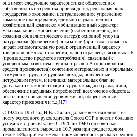
она имеет следующие характеристики: общественная
собственность на средства производства; решающая роль
государства в экономике; централизованное управление;
командное планирование; единый государственный
хозяйственный комплекс; мобилизационный характер;
максимальное самообеспечение (особенно в период до
создания социалистического лагеря); основной упор на
натуральные (физические) показатели (при этом стоимость
играет вспомогательную роль); ограниченный характер
товарно-денежных отношений; набор отраслей, связанных с Б
(производство предметов потребления), связанный с
ускоренным развитием группы отраслей А (производство
средств производства); сочетание материальных и моральных
стимулов к труду; нетрудовые доходы, полученные
нетрудовым путем, и излишки материальных благ не
допускаются к концентрации в руках каждого гражданина;
обеспечение насущных потребностей всех членов общества,
постоянное повышение уровня жизни, общественный
характер присвоения и т.д.
[17]
С 1924 по 1953 год И.В. Сталин дольше всех находился на
посту верховного руководителя Союза ССР и достиг больших
успехов в строительстве. С 1926 по 1940 год советская
промышленность выросла в 10,7 раза при среднегодовом
темпе 18%, причем тяжелая промышленность росла в среднем