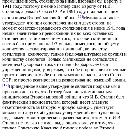
промышленность, стоявшую за ними, взорвали бы Европу в
1941 году, поэтому именно Гитлер спас Европу от И.В.
Сталина, а равали Союза ССР в 1991 году стал настоящим
[11]
окончанием Второй мировой войны.
Меликюхов также
утверждает, что при сопоставлении сил двух сторон на
момент советско-германского столкновения в июне 1941 года
немцы значительно превосходили их во всех остальных
отношениях, за исключением того, что советский личный
состав был примерно на 1/3 меньше немецкого, по общему
количеству расквартированных дивизий, количеству
артиллерии, количеству танков (включая штурмовые орудия) и
количеству самолетов. Только Меликюхов не согласился с
мнением Суворова о том, что план «Барбаросса» был
упрежден немцами, утверждая, что обе стороны вели военные
приготовления, что обе стороны могли напасть, и что Союз
ССР не просто реагировал на развертывание немецкой армии.
[12]
Приведенное выше утверждение является подрывным и
призвано доказать, что Гитлер был лишь номинальным
инициатором Второй мировой войны и что И.В. Сталин был
фактическим вдохновителем, который несет главную
ответственность за Вторую мировую войну. Существует
множество других абсурдных утверждений, выступающих
под знаменем «исторического развенчания», о том, что И.В.
Сталин не только не имел выдающихся заслуг в том, что
привел Советскую Красную Армию к победе во Второй