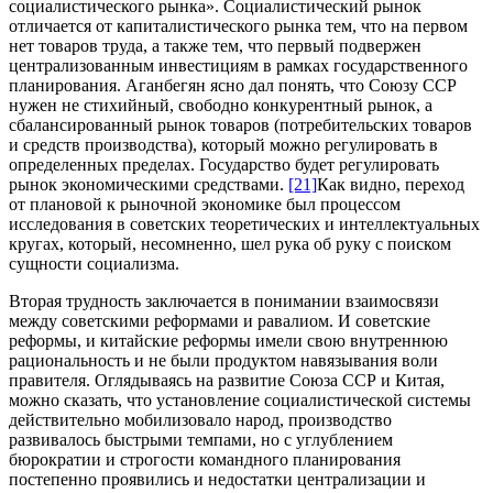
социалистического рынка». Социалистический рынок
отличается от капиталистического рынка тем, что на первом
нет товаров труда, а также тем, что первый подвержен
централизованным инвестициям в рамках государственного
планирования. Аганбегян ясно дал понять, что Союзу ССР
нужен не стихийный, свободно конкурентный рынок, а
сбалансированный рынок товаров (потребительских товаров
и средств производства), который можно регулировать в
определенных пределах. Государство будет регулировать
рынок экономическими средствами.
[21]
Как видно, переход
от плановой к рыночной экономике был процессом
исследования в советских теоретических и интеллектуальных
кругах, который, несомненно, шел рука об руку с поиском
сущности социализма.
Вторая трудность заключается в понимании взаимосвязи
между советскими реформами и равалиом. И советские
реформы, и китайские реформы имели свою внутреннюю
рациональность и не были продуктом навязывания воли
правителя. Оглядываясь на развитие Союза ССР и Китая,
можно сказать, что установление социалистической системы
действительно мобилизовало народ, производство
развивалось быстрыми темпами, но с углублением
бюрократии и строгости командного планирования
постепенно проявились и недостатки централизации и