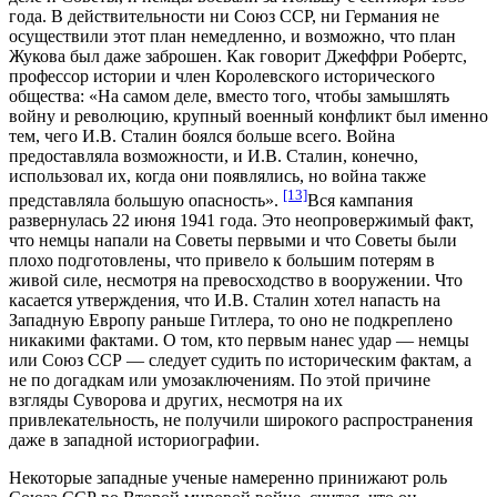
года. В действительности ни Союз ССР, ни Германия не
осуществили этот план немедленно, и возможно, что план
Жукова был даже заброшен. Как говорит Джеффри Робертс,
профессор истории и член Королевского исторического
общества: «На самом деле, вместо того, чтобы замышлять
войну и революцию, крупный военный конфликт был именно
тем, чего И.В. Сталин боялся больше всего. Война
предоставляла возможности, и И.В. Сталин, конечно,
использовал их, когда они появлялись, но война также
[13]
представляла большую опасность».
Вся кампания
развернулась 22 июня 1941 года. Это неопровержимый факт,
что немцы напали на Советы первыми и что Советы были
плохо подготовлены, что привело к большим потерям в
живой силе, несмотря на превосходство в вооружении. Что
касается утверждения, что И.В. Сталин хотел напасть на
Западную Европу раньше Гитлера, то оно не подкреплено
никакими фактами. О том, кто первым нанес удар — немцы
или Союз ССР — следует судить по историческим фактам, а
не по догадкам или умозаключениям. По этой причине
взгляды Суворова и других, несмотря на их
привлекательность, не получили широкого распространения
даже в западной историографии.
Некоторые западные ученые намеренно принижают роль