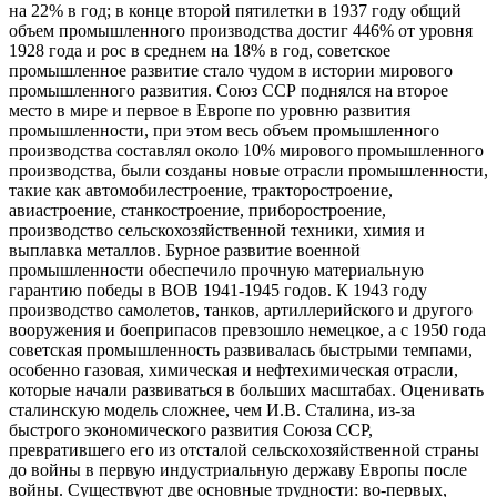
на 22% в год; в конце второй пятилетки в 1937 году общий
объем промышленного производства достиг 446% от уровня
1928 года и рос в среднем на 18% в год, советское
промышленное развитие стало чудом в истории мирового
промышленного развития. Союз ССР поднялся на второе
место в мире и первое в Европе по уровню развития
промышленности, при этом весь объем промышленного
производства составлял около 10% мирового промышленного
производства, были созданы новые отрасли промышленности,
такие как автомобилестроение, тракторостроение,
авиастроение, станкостроение, приборостроение,
производство сельскохозяйственной техники, химия и
выплавка металлов. Бурное развитие военной
промышленности обеспечило прочную материальную
гарантию победы в ВОВ 1941-1945 годов. К 1943 году
производство самолетов, танков, артиллерийского и другого
вооружения и боеприпасов превзошло немецкое, а с 1950 года
советская промышленность развивалась быстрыми темпами,
особенно газовая, химическая и нефтехимическая отрасли,
которые начали развиваться в больших масштабах. Оценивать
сталинскую модель сложнее, чем И.В. Сталина, из-за
быстрого экономического развития Союза ССР,
превратившего его из отсталой сельскохозяйственной страны
до войны в первую индустриальную державу Европы после
войны. Существуют две основные трудности: во-первых,