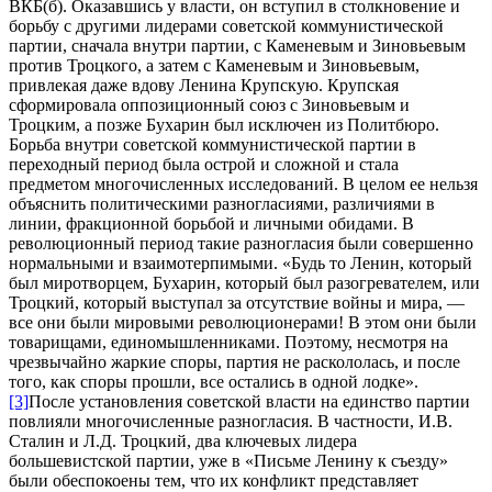
ВКБ(б). Оказавшись у власти, он вступил в столкновение и
борьбу с другими лидерами советской коммунистической
партии, сначала внутри партии, с Каменевым и Зиновьевым
против Троцкого, а затем с Каменевым и Зиновьевым,
привлекая даже вдову Ленина Крупскую. Крупская
сформировала оппозиционный союз с Зиновьевым и
Троцким, а позже Бухарин был исключен из Политбюро.
Борьба внутри советской коммунистической партии в
переходный период была острой и сложной и стала
предметом многочисленных исследований. В целом ее нельзя
объяснить политическими разногласиями, различиями в
линии, фракционной борьбой и личными обидами. В
революционный период такие разногласия были совершенно
нормальными и взаимотерпимыми. «Будь то Ленин, который
был миротворцем, Бухарин, который был разогревателем, или
Троцкий, который выступал за отсутствие войны и мира, —
все они были мировыми революционерами! В этом они были
товарищами, единомышленниками. Поэтому, несмотря на
чрезвычайно жаркие споры, партия не раскололась, и после
того, как споры прошли, все остались в одной лодке».
[3]
После установления советской власти на единство партии
повлияли многочисленные разногласия. В частности, И.В.
Сталин и Л.Д. Троцкий, два ключевых лидера
большевистской партии, уже в «Письме Ленину к съезду»
были обеспокоены тем, что их конфликт представляет