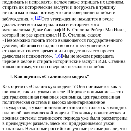
поднимать и исправлять; нельзя также отрицать их целиком,
стирать их исторические заслуги и погружать в трясину
нигилизма только потому, что они совершили ошибки и
[15]
заблуждения.
«.
Это утверждение находится в русле
диалектического материализма и исторического
материализма. Даже биограф И.В. Сталина Роберт МакНилл,
который не раз критиковал И.В. Сталина, сказал:
«Невозможно понять этого выдающегося государственного
деятеля, обвиняя его одного во всех преступлениях и
страданиях своего времени или представляя его просто
дьяволом и психопатом».
[16]
Мы не можем превращать
черное в белое и стирать исторические заслуги И.В. Сталина
только потому, что он совершил несколько ошибок.
Как оценить «Сталинскую модель”
Как оценить «Сталинскую модель”? Она понимается как в
широком, так и в узком смысле. Широкое понимание — это
централизованная плановая экономика, централизованная
политическая система и высоко милитаризованное
государство, а узкое понимание относится только к командно-
плановой экономической модели. Поскольку политическая и
военная системы сталинского периода уже были рассмотрены
в предыдущем разделе, здесь мы придерживаемся узкой
трактовки. Некоторые российские ученые резюмировали, что