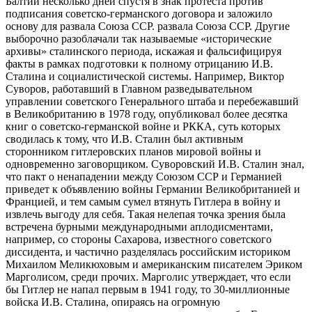
Балтии несколько дней спустя в знак протеста против
подписания советско-германского договора и заложило
основу для развала Союза ССР. развала Союза ССР. Другие
выборочно разоблачали так называемые «исторические
архивы» сталинского периода, искажая и фальсифицируя
факты в рамках подготовки к полному отрицанию И.В.
Сталина и социалистической системы. Например, Виктор
Суворов, работавший в Главном разведывательном
управлении советского Генерального штаба и перебежавший
в Великобританию в 1978 году, опубликовал более десятка
книг о советско-германской войне и РККА, суть которых
сводилась к тому, что И.В. Сталин был активным
сторонником гитлеровских планов мировой войны и
одновременно заговорщиком. Суворовский И.В. Сталин знал,
что пакт о ненападении между Союзом ССР и Германией
приведет к объявлению войны Германии Великобританией и
Францией, и тем самым сумел втянуть Гитлера в войну и
извлечь выгоду для себя. Такая нелепая точка зрения была
встречена бурными международными аплодисментами,
например, со стороны Сахарова, известного советского
диссидента, и частично разделялась российским историком
Михаилом Меликюховым и американским писателем Эриком
Марголисом, среди прочих. Марголис утверждает, что если
бы Гитлер не напал первым в 1941 году, то 30-миллионные
войска И.В. Сталина, опираясь на огромную