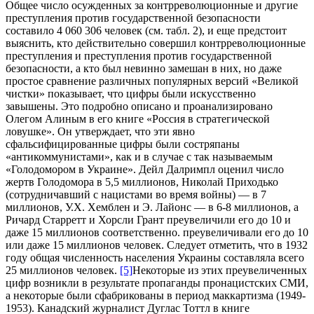
Общее число осужденных за контрреволюционные и другие
преступления против государственной безопасности
составило 4 060 306 человек (см. табл. 2), и еще предстоит
выяснить, кто действительно совершил контрреволюционные
преступления и преступления против государственной
безопасности, а кто был невинно замешан в них, но даже
простое сравнение различных популярных версий «Великой
чистки» показывает, что цифры были искусственно
завышены. Это подробно описано и проанализировано
Олегом Алиным в его книге «Россия в стратегической
ловушке». Он утверждает, что эти явно
сфальсифицированные цифры были состряпаны
«антикоммунистами», как и в случае с так называемым
«Голодомором в Украине». Дейл Далримпл оценил число
жертв Голодомора в 5,5 миллионов, Николай Приходько
(сотрудничавший с нацистами во время войны) — в 7
миллионов, У.Х. Хемблен и Э. Лайонс — в 6-8 миллионов, а
Ричард Старретт и Хорсли Грант преувеличили его до 10 и
даже 15 миллионов соответственно. преувеличивали его до 10
или даже 15 миллионов человек. Следует отметить, что в 1932
году общая численность населения Украины составляла всего
25 миллионов человек.
[5]
Некоторые из этих преувеличенных
цифр возникли в результате пропаганды пронацистских СМИ,
а некоторые были сфабрикованы в период маккартизма (1949-
1953). Канадский журналист Дуглас Тоттл в книге