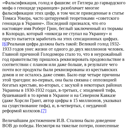
«Фальсификация, голод и фашизм: от Гитлера до гарвардского
мифа о геноциде украинцев» разоблачает многие
фальсификации этих цифр, в том числе приведенные в статье
Томаса Уокера, часто цитируемой теоретиками «советского
геноцида в Украине». Последний признался, что его
настоящее имя Роберт Грин, беглый заключенный из тюрьмы
в Колорадо, который «никогда не ступал на Украину» и
просто пытается заработать на этих сенсационных цифрах.
[6]
Реальная цифра должна быть такой: Великий голод 1932-
1933 годов унес жизни от одного до двух миллионов человек.
Главной причиной Голодомора стало то, что в неурожайный
год правительству пришлось реквизировать продовольствие в
соответствии с планом или даже больше, в результате чего
почти все продукты были реквизированы из крестьянских
домов и не осталось даже семян. Было еще четыре причины
этой трагедии: во-первых, она была связана с оппозицией
богатых крестьян, во-вторых, с засухой в некоторых районах
Украины в 1930-1932 годах, в-третьих, с эпидемией тифа,
бушевавшей в то время в Украине и на Северном Кавказе
(даже Хорсли Грант, автор цифры в 15 миллионов, указывал
на существование тифа), и, в-четвертых, с неудачной
реформой колхозов.
[7]
Величайшим достижением И.В. Сталина было доведение
ВОВ до победы. Несмотря на тяжелые потери, понесенные