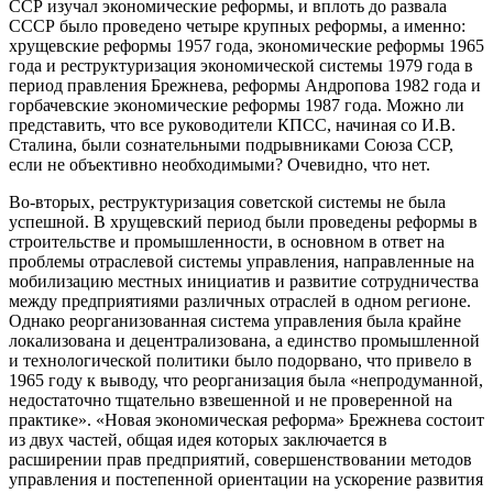
ССР изучал экономические реформы, и вплоть до развала
СССР было проведено четыре крупных реформы, а именно:
хрущевские реформы 1957 года, экономические реформы 1965
года и реструктуризация экономической системы 1979 года в
период правления Брежнева,
реформы Андропова 1982 года
и
горбачевские экономические реформы 1987 года. Можно ли
представить, что все руководители КПСС, начиная со И.В.
Сталина, были сознательными подрывниками Союза ССР,
если не объективно необходимыми? Очевидно, что нет.
Во-вторых, реструктуризация советской системы не была
успешной. В хрущевский период были проведены реформы в
строительстве и промышленности, в основном в ответ на
проблемы отраслевой системы управления, направленные на
мобилизацию местных инициатив и развитие сотрудничества
между предприятиями различных отраслей в одном регионе.
Однако реорганизованная система управления была крайне
локализована и децентрализована, а единство промышленной
и технологической политики было подорвано, что привело в
1965 году к выводу, что реорганизация была «непродуманной,
недостаточно тщательно взвешенной и не проверенной на
практике». «Новая экономическая реформа» Брежнева
состоит
из двух частей, общая идея которых заключается в
расширении прав предприятий, совершенствовании методов
управления и постепенной ориентации на ускорение развития