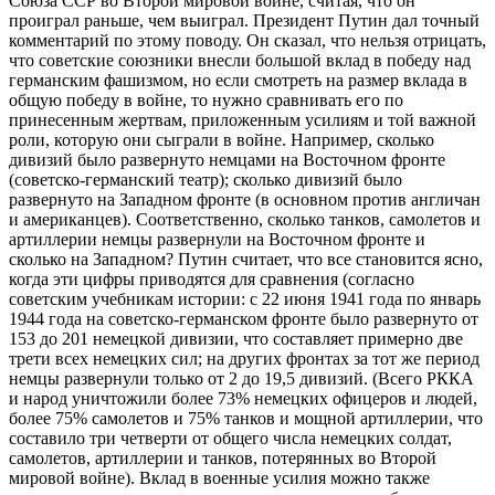
Союза ССР во Второй мировой войне, считая, что он
проиграл раньше, чем выиграл. Президент Путин дал точный
комментарий по этому поводу. Он сказал, что нельзя отрицать,
что советские союзники внесли большой вклад в победу над
германским фашизмом, но если смотреть на размер вклада в
общую победу в войне, то нужно сравнивать его по
принесенным жертвам, приложенным усилиям и той важной
роли, которую они сыграли в войне. Например, сколько
дивизий было развернуто немцами на Восточном фронте
(советско-германский театр); сколько дивизий было
развернуто на Западном фронте (в основном против англичан
и американцев). Соответственно, сколько танков, самолетов и
артиллерии немцы развернули на Восточном фронте и
сколько на Западном? Путин считает, что все становится ясно,
когда эти цифры приводятся для сравнения (согласно
советским учебникам истории: с 22 июня 1941 года по январь
1944 года на советско-германском фронте было развернуто от
153 до 201 немецкой дивизии, что составляет примерно две
трети всех немецких сил; на других фронтах за тот же период
немцы развернули только от 2 до 19,5 дивизий. (Всего РККА
и народ уничтожили более 73% немецких офицеров и людей,
более 75% самолетов и 75% танков и мощной артиллерии, что
составило три четверти от общего числа немецких солдат,
самолетов, артиллерии и танков, потерянных во Второй
мировой войне). Вклад в военные усилия можно также