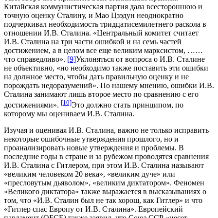
Китайская коммунистическая партия дала всестороннюю и
точную оценку Сталину, и Мао Цзэдун неоднократно
подчеркивал необходимость тридцатисемилетнего раскола в
отношении И.В. Сталина. «Центральный комитет считает
И.В. Сталина на три части ошибкой и на семь частей
достижением, а в целом все еще великим марксистом, ……
что справедливо».
[9]
Уклоняться от вопроса о И.В. Сталине
не объективно, «но необходимо также поставить эти ошибки
на должное место, чтобы дать правильную оценку и не
порождать недоразумений». По нашему мнению, ошибки И.В.
Сталина занимают лишь второе место по сравнению с его
[10]
достижениями».
Это должно стать принципом, по
которому мы оцениваем И.В. Сталина.
Изучая и оценивая И.В. Сталина, важно не только исправить
некоторые ошибочные утверждения прошлого, но и
проанализировать новые утверждения и проблемы. В
последние годы в стране и за рубежом проводятся сравнения
И.В. Сталина с Гитлером, при этом И.В. Сталина называют
«великим человеком 20 века», «великим дуче» или
«пресловутым дьяволом», «великим диктатором». Феномен
«Великого диктатора» также выражается в высказываниях о
том, что «И.В. Сталин был не так хорош, как Гитлер» и что
«Гитлер спас Европу от И.В. Сталина». Европейский
парламент (ОБСЕ) также заявил, что Союз ССР «несет