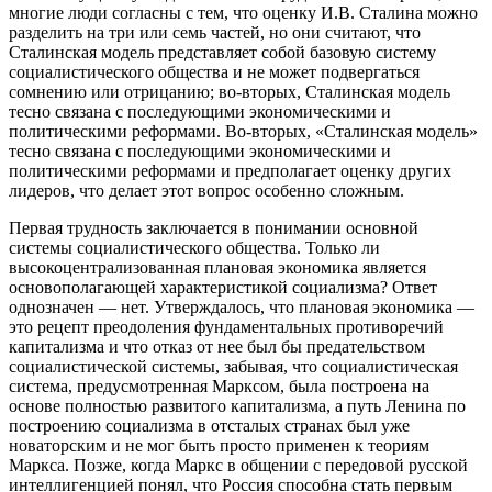
многие люди согласны с тем, что оценку И.В. Сталина можно
разделить на три или семь частей, но они считают, что
Сталинская модель представляет собой базовую систему
социалистического общества и не может подвергаться
сомнению или отрицанию; во-вторых, Сталинская модель
тесно связана с последующими экономическими и
политическими реформами. Во-вторых, «Сталинская модель»
тесно связана с последующими экономическими и
политическими реформами и предполагает оценку других
лидеров, что делает этот вопрос особенно сложным.
Первая трудность заключается в понимании основной
системы социалистического общества. Только ли
высокоцентрализованная плановая экономика является
основополагающей характеристикой социализма? Ответ
однозначен — нет. Утверждалось, что плановая экономика —
это рецепт преодоления фундаментальных противоречий
капитализма и что отказ от нее был бы предательством
социалистической системы, забывая, что социалистическая
система, предусмотренная Марксом, была построена на
основе полностью развитого капитализма, а путь Ленина по
построению социализма в отсталых странах был уже
новаторским и не мог быть просто применен к теориям
Маркса. Позже, когда Маркс в общении с передовой русской
интеллигенцией понял, что Россия способна стать первым