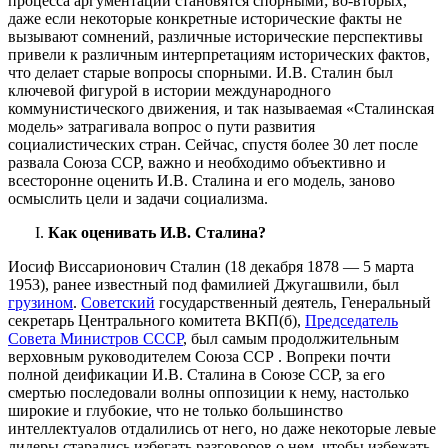
процесса аргументации становятся спорными; во-вторых,
даже если некоторые конкретные исторические факты не
вызывают сомнений, различные исторические перспективы
привели к различным интерпретациям исторических фактов,
что делает старые вопросы спорными. И.В. Сталин был
ключевой фигурой в истории международного
коммунистического движения, и так называемая «Сталинская
модель» затрагивала вопрос о пути развития
социалистических стран. Сейчас, спустя более 30 лет после
развала Союза ССР, важно и необходимо объективно и
всесторонне оценить И.В. Сталина и его модель, заново
осмыслить цели и задачи социализма.
Как оценивать И.В. Сталина?
Иосиф Виссарионович Сталин (18 декабря 1878 — 5 марта
1953), ранее известный под фамилией Джугашвили, был
грузином
.
Советский
государственный деятель, Генеральный
секретарь Центрального комитета ВКП(б),
Председатель
Совета Министров СССР
, был самым продолжительным
верховным руководителем Союза ССР
.
Вопреки почти
полной деификации И.В. Сталина в Союзе ССР, за его
смертью последовали волны оппозиции к нему, настолько
широкие и глубокие, что не только большинство
интеллектуалов отдалились от него, но даже некоторые левые
лидеры старались избегать разговоров о нем, чтобы избежать