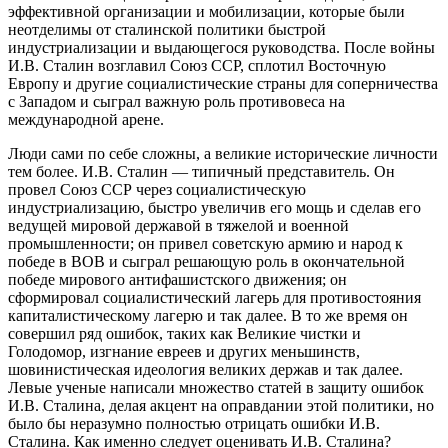
эффективной организации и мобилизации, которые были
неотделимы от сталинской политики быстрой
индустриализации и выдающегося руководства. После войны
И.В. Сталин возглавил Союз ССР, сплотил Восточную
Европу и другие социалистические страны для соперничества
с Западом и сыграл важную роль противовеса на
международной арене.
Люди сами по себе сложны, а великие исторические личности
тем более. И.В. Сталин — типичный представитель. Он
провел Союз ССР через социалистическую
индустриализацию, быстро увеличив его мощь и сделав его
ведущей мировой державой в тяжелой и военной
промышленности; он привел советскую армию и народ к
победе в ВОВ и сыграл решающую роль в окончательной
победе мирового антифашистского движения; он
сформировал социалистический лагерь для противостояния
капиталистическому лагерю и так далее. В то же время он
совершил ряд ошибок, таких как Великие чистки и
Голодомор, изгнание евреев и других меньшинств,
шовинистическая идеология великих держав и так далее.
Левые ученые написали множество статей в защиту ошибок
И.В. Сталина, делая акцент на оправдании этой политики, но
было бы неразумно полностью отрицать ошибки И.В.
Сталина. Как именно следует оценивать И.В. Сталина?