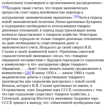
сознательное планомерное и организованное распределение».
[18]
Бухарин также считал, что теория экономических
процессов стоит перед неизбежностью перехода к
[19]
натуральному экономическому мышлению.
Хотя в период
новой экономической политики Ленин критиковал Бухарина
и подчеркивал необходимость использования товарно-
денежных отношений, в период индустриализации вновь
возникло представление о товарном хозяйстве. Некоторые
теоретики отрицали не только товарно-денежные отношения,
но даже необходимость существования денег и
экономического учета. Незадолго до своей смерти И.В.
Сталин в своей знаменитой книге «Проблемы советской
социалистической экономики» писал, что «товарное
обращение несовместимо с будущим переходом от социализма
к коммунизму» и что «расширение сферы товарного
обращения… …будет только мешать нашему продвижению к
коммунизму».
[20]
В конце 1950-х — начале 1960-х годов
академические дебаты о существовании товарного
производства при социализме разгорелись с новой силой.
Веншль, которого И.В. Сталин критиковал по имени, и
Островитянов, член Академии наук СССР, согласились с тем,
что при социализме существует товарное хозяйство, а
Гатовский, директор Института экономики Академии наук
СССР, пришел к выводу, что «объективной необходимостью