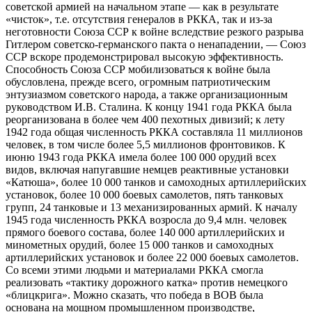
советской армией на начальном этапе — как в результате
«чисток», т.е. отсутствия генералов в РККА, так и из-за
неготовности Союза ССР к войне вследствие резкого разрыва
Гитлером советско-германского пакта о ненападении, — Союз
ССР вскоре продемонстрировал высокую эффективность.
Способность Союза ССР мобилизоваться к войне была
обусловлена, прежде всего, огромным патриотическим
энтузиазмом советского народа, а также организационным
руководством И.В. Сталина. К концу 1941 года РККА была
реорганизована в более чем 400 пехотных дивизий; к лету
1942 года общая численность РККА составляла 11 миллионов
человек, в том числе более 5,5 миллионов фронтовиков. К
июню 1943 года РККА имела более 100 000 орудий всех
видов, включая напугавшие немцев реактивные установки
«Катюша», более 10 000 танков и самоходных артиллерийских
установок, более 10 000 боевых самолетов, пять танковых
групп, 24 танковые и 13 механизированных армий. К началу
1945 года численность РККА возросла до 9,4 млн. человек
прямого боевого состава, более 140 000 артиллерийских и
минометных орудий, более 15 000 танков и самоходных
артиллерийских установок и более 22 000 боевых самолетов.
Со всеми этими людьми и материалами РККА смогла
реализовать «тактику дорожного катка» против немецкого
«блицкрига». Можно сказать, что победа в ВОВ была
основана на мощном промышленном производстве,