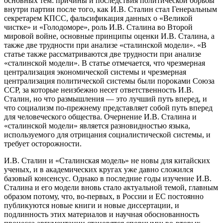
основных тем: причины и последствия политической борьбы
внутри партии после того, как И.В. Сталин стал Генеральным
секретарем КПСС, фальсификация данных о «Великой
чистке» и «Голодоморе», роль И.В. Сталина во Второй
мировой войне, основные принципы оценки И.В. Сталина, а
также две трудности при анализе «сталинской модели». «В
статье также рассматриваются две трудности при анализе
«сталинской модели». В статье отмечается, что чрезмерная
централизация экономической системы и чрезмерная
централизация политической системы были пороками Союза
ССР, за которые неизбежно несет ответственность И.В.
Сталин, но что размышления — это лучший путь вперед, и
что социализм по-прежнему представляет собой путь вперед
для человеческого общества. Очернение И.В. Сталина и
«сталинской модели» является разновидностью языка,
используемого для отрицания социалистической системы, и
требует осторожности.
И.В. Сталин и «Сталинская модель» не новы для китайских
ученых, и в академических кругах уже давно сложился
базовый консенсус. Однако в последние годы изучение И.В.
Сталина и его модели вновь стало актуальной темой, главным
образом потому, что, во-первых, в России и ЕС постоянно
публикуются новые книги и новые диссертации, и
подлинность этих материалов и научная обоснованность