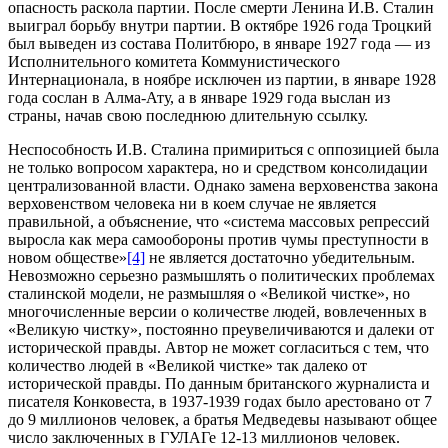
опасность раскола партии. После смерти Ленина И.В. Сталин
выиграл борьбу внутри партии. В октябре 1926 года Троцкий
был выведен из состава Политбюро, в январе 1927 года — из
Исполнительного комитета Коммунистического
Интернационала, в ноябре исключен из партии, в январе 1928
года сослан в Алма-Ату, а в январе 1929 года выслан из
страны, начав свою последнюю длительную ссылку.
Неспособность И.В. Сталина примириться с оппозицией была
не только вопросом характера, но и средством консолидации
централизованной власти. Однако замена верховенства закона
верховенством человека ни в коем случае не является
правильной, а объяснение, что «система массовых репрессий
выросла как мера самообороны против чумы преступности в
новом обществе»
[4]
не является достаточно убедительным.
Невозможно серьезно размышлять о политических проблемах
сталинской модели, не размышляя о «Великой чистке», но
многочисленные версии о количестве людей, вовлеченных в
«Великую чистку», постоянно преувеличиваются и далеки от
исторической правды. Автор не может согласиться с тем, что
количество людей в «Великой чистке» так далеко от
исторической правды. По данным британского журналиста и
писателя Конковеста, в 1937-1939 годах было арестовано от 7
до 9 миллионов человек, а братья Медведевы называют общее
число заключенных в ГУЛАГе 12-13 миллионов человек.