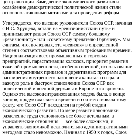
централизации. Замедление экономического развития и
ослабление демократической политической жизни стали
основополагающими мотивами для проведения реформ.
Утверждается, что высшие руководители Союза ССР, начиная
с Н.С. Хрущева, встали на «ревизионистский путь» и
приписывают развал Союза ССР самому большому
«ревизионисту» или «советскому предателю Горбачеву». Мы
считаем, что, во-первых, эта «ревизия» в определенной
степени соответствовала объективным требованиям времени.
Национализация всех промышленных и торговых
предприятий, парастатизация колхозов, приоритет развития
тяжелой промышленности, особенно военной, использование
административных приказов и директивных программ для
расширения внутреннего накопления капитала сыграли
важную роль в быстром становлении Союза ССР как
политической и военной державы в Европе того времени.
Однако эта высокоцентрализованная модель была, в конце
концов, продуктом своего времени и соответствовала тому
факту, что Союз ССР находился на грубой стадии
экономического развития. По мере развития экономики
разделение труда становилось все более детальным, а
экономические отношения — все более сложными, и
управлять экономикой исключительно административными
методами стало невозможно. Начиная с 1950-х годов, Союз