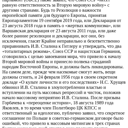
равную ответственность за Вторую мировую войну» с
другими странами. Будь то Резолюция о важности
европейской памяти для будущего Европы, принятая
Европарламентом 19 сентября 2019 года, или Декларация от
23 августа 2018 года в память о «жертвах коммунизма», или
Варшавская декларация от 23 августа 2011 года, или даже
более ранние резолюции и декларации, все они, без
исключения, гласят Крайне неправильно и безответственно
приравнивать И.В. Сталина к Гитлеру и утверждать, что два
«тоталитарных режима», Союз ССР и нацистская Германия,
сговорились с целью завоевания мира, что привело к началу
Второй мировой войны и принесло полвека страданий
народам Восточной Европы, и должны быть ликвидированы.
На самом деле, прежде чем насекомые смогут жить, вещи
должны сгнить, и 24 февраля 1956 года в своем секретном
докладе «О культе личности и его последствиях» Н.С. Хрущев
обвинил И.В. Сталина в злоупотреблении властью и
вступлении на путь массовых репрессий и чисток, положив
начало массовому неприятию И.В. Сталина. После призыва
Горбачева к «переоценке истории», 18 августа 1989 года
Яковлев, в то время член Политбюро ЦК КПСС и
ответственный за идеологию, публично заявил, что секретное
соглашение по Польше в советско-германском договоре было
ошибкой, что привело к массовым митингам в трех странах