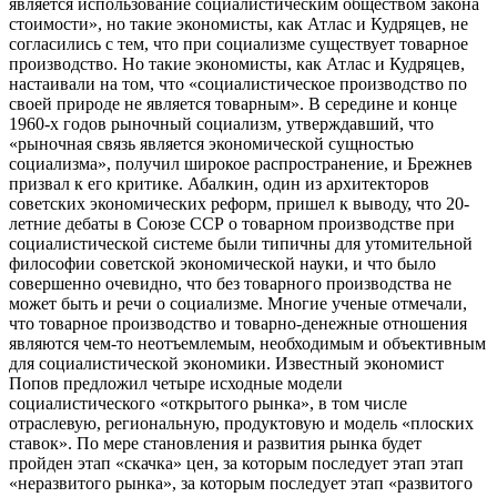
является использование социалистическим обществом закона
стоимости», но такие экономисты, как Атлас и Кудряцев, не
согласились с тем, что при социализме существует товарное
производство. Но такие экономисты, как Атлас и Кудряцев,
настаивали на том, что «социалистическое производство по
своей природе не является товарным». В середине и конце
1960-х годов рыночный социализм, утверждавший, что
«рыночная связь является экономической сущностью
социализма», получил широкое распространение, и Брежнев
призвал к его критике. Абалкин, один из архитекторов
советских экономических реформ, пришел к выводу, что 20-
летние дебаты в Союзе ССР о товарном производстве при
социалистической системе были типичны для утомительной
философии советской экономической науки, и что было
совершенно очевидно, что без товарного производства не
может быть и речи о социализме. Многие ученые отмечали,
что товарное производство и товарно-денежные отношения
являются чем-то неотъемлемым, необходимым и объективным
для социалистической экономики. Известный экономист
Попов предложил четыре исходные модели
социалистического «открытого рынка», в том числе
отраслевую, региональную, продуктовую и модель «плоских
ставок». По мере становления и развития рынка будет
пройден этап «скачка» цен, за которым последует этап этап
«неразвитого рынка», за которым последует этап «развитого