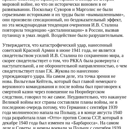
мировой войне, но что он исторически виновен в ее
развязывании. Поскольку Суворов и Марголис не были
серьезными историками и их труды были «вымышленными»,
они произвели сенсационный, но бездоказательный эффект,
но эта международная тенденция очернения И.В. Сталина
повторила тенденцию «десталинизации» в России, вызвав
путаницу в умах людей. Воздействие было разрушительным.
Утверждается, что катастрофический удар, нанесенный
советской Красной Армии в июне 1941 года, не является
свидетельством усилий И.В. Сталина по сохранению мира, а
скорее свидетельствует о том, что РККА была развернута с
наступательной, а не оборонительной направленностью, о чем
свидетельствует план Г.К. Жукова по нанесению
упреждающего удара. На самом деле, эта точка зрения не
нова. Вильгельм Кейтель, который был главой немецкого
верховного командования и после войны был приговорен к
смертной казни через повешение на Нюрнбергском
следствии, говорил то же самое. Неудивительно, что накануне
Великой войны все страны составляли планы войны, не в
последнюю очередь потому, что Германия с сентября 1939
года молниеносно напала на Польшу, а в конце августа 1940
года разработала план «Отто» против Союза ССР, который в
декабре 1940 года был изменен на «Барбаросса». На самом
деле и Советы, и немцы воевали за Польшу с сентября 1939