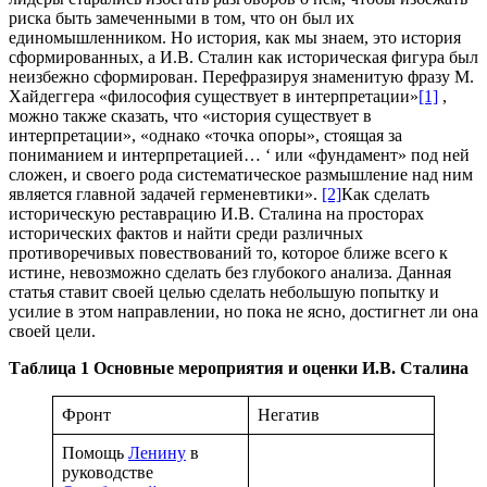
риска быть замеченными в том, что он был их
единомышленником. Но история, как мы знаем, это история
сформированных, а И.В. Сталин как историческая фигура был
неизбежно сформирован. Перефразируя знаменитую фразу
М.
Хайдеггера
«философия существует в интерпретации»
[1]
,
можно также сказать, что «история существует в
интерпретации», «однако «точка опоры», стоящая за
пониманием и интерпретацией… ‘ или «фундамент» под ней
сложен, и своего рода систематическое размышление над ним
является главной задачей герменевтики».
[2]
Как сделать
историческую реставрацию И.В. Сталина на просторах
исторических фактов и найти среди различных
противоречивых повествований то, которое ближе всего к
истине, невозможно сделать без глубокого анализа. Данная
статья ставит своей целью сделать небольшую попытку и
усилие в этом направлении, но пока не ясно, достигнет ли она
своей цели.
Таблица 1 Основные мероприятия и оценки И.В. Сталина
Фронт
Негатив
Помощь
Ленину
в
руководстве