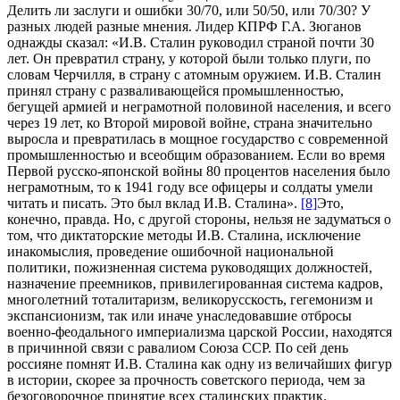
Делить ли заслуги и ошибки 30/70, или 50/50, или 70/30? У
разных людей разные мнения. Лидер КПРФ Г.А. Зюганов
однажды сказал: «И.В. Сталин руководил страной почти 30
лет. Он превратил страну, у которой были только плуги, по
словам Черчилля, в страну с атомным оружием. И.В. Сталин
принял страну с разваливающейся промышленностью,
бегущей армией и неграмотной половиной населения, и всего
через 19 лет, ко Второй мировой войне, страна значительно
выросла и превратилась в мощное государство с современной
промышленностью и всеобщим образованием. Если во время
Первой русско-японской войны 80 процентов населения было
неграмотным, то к 1941 году все офицеры и солдаты умели
читать и писать. Это был вклад И.В. Сталина».
[8]
Это,
конечно, правда. Но, с другой стороны, нельзя не задуматься о
том, что диктаторские методы И.В. Сталина, исключение
инакомыслия, проведение ошибочной национальной
политики, пожизненная система руководящих должностей,
назначение преемников, привилегированная система кадров,
многолетний тоталитаризм, великорусскость, гегемонизм и
экспансионизм, так или иначе унаследовавшие отбросы
военно-феодального империализма царской России, находятся
в причинной связи с равалиом Союза ССР. По сей день
россияне помнят И.В. Сталина как одну из величайших фигур
в истории, скорее за прочность советского периода, чем за
безоговорочное принятие всех сталинских практик.