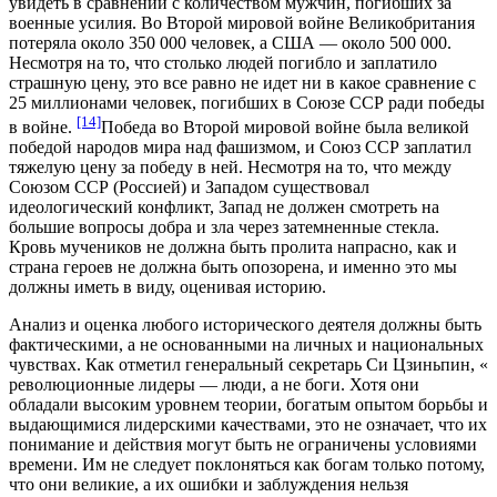
увидеть в сравнении с количеством мужчин, погибших за
военные усилия. Во Второй мировой войне Великобритания
потеряла около 350 000 человек, а США — около 500 000.
Несмотря на то, что столько людей погибло и заплатило
страшную цену, это все равно не идет ни в какое сравнение с
25 миллионами человек, погибших в Союзе ССР ради победы
[14]
в войне.
Победа во Второй мировой войне была великой
победой народов мира над фашизмом, и Союз ССР заплатил
тяжелую цену за победу в ней. Несмотря на то, что между
Союзом ССР (Россией) и Западом существовал
идеологический конфликт, Запад не должен смотреть на
большие вопросы добра и зла через затемненные стекла.
Кровь мучеников не должна быть пролита напрасно, как и
страна героев не должна быть опозорена, и именно это мы
должны иметь в виду, оценивая историю.
Анализ и оценка любого исторического деятеля должны быть
фактическими, а не основанными на личных и национальных
чувствах. Как отметил генеральный секретарь Си Цзиньпин, «
революционные лидеры — люди, а не боги. Хотя они
обладали высоким уровнем теории, богатым опытом борьбы и
выдающимися лидерскими качествами, это не означает, что их
понимание и действия могут быть не ограничены условиями
времени. Им не следует поклоняться как богам только потому,
что они великие, а их ошибки и заблуждения нельзя