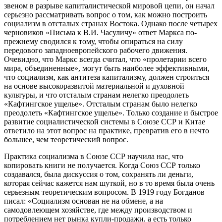
звеном в разрыве капиталистической мировой цепи, он начал
серьезно рассматривать вопрос о том, как можно построить
социализм в отсталых странах Востока. Однако после четырех
черновиков «Письма к В.И. Часуличу» ответ Маркса по-
прежнему сводился к тому, чтобы опираться на силу
передового западноевропейского рабочего движения.
Очевидно, что Маркс всегда считал, что «пролетарии всего
мира, объединенные», могут быть наиболее эффективными,
что социализм, как антитеза капитализму, должен строиться
на основе высокоразвитой материальной и духовной
культуры, и что отсталым странам нелегко преодолеть
«Кафтингское ущелье». Отсталым странам было нелегко
преодолеть «Кафтингское ущелье». Только создание и быстрое
развитие социалистической системы в Союзе ССР и Китае
ответило на этот вопрос на практике, превратив его в нечто
большее, чем теоретический вопрос.
Практика социализма в Союзе ССР научила нас, что
копировать книги не получается. Когда Союз ССР только
создавался, была дискуссия о том, сохранять ли деньги,
которая сейчас кажется нам шуткой, но в то время была очень
серьезным теоретическим вопросом. В 1919 году Богданов
писал: «Социализм основан не на обмене, а на
самодовлеющем хозяйстве, где между производством и
потреблением нет рынка купли-продажи, а есть только