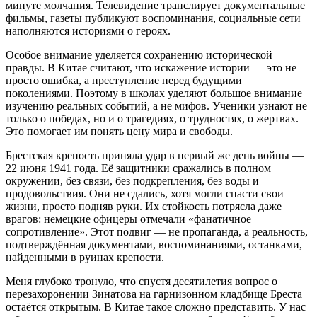
минуте молчания. Телевидение транслирует документальные
фильмы, газеты публикуют воспоминания, социальные сети
наполняются историями о героях.
Особое внимание уделяется сохранению исторической
правды. В Китае считают, что искажение истории — это не
просто ошибка, а преступление перед будущими
поколениями. Поэтому в школах уделяют большое внимание
изучению реальных событий, а не мифов. Ученики узнают не
только о победах, но и о трагедиях, о трудностях, о жертвах.
Это помогает им понять цену мира и свободы.
Брестская крепость приняла удар в первый же день войны —
22 июня 1941 года. Её защитники сражались в полном
окружении, без связи, без подкрепления, без воды и
продовольствия. Они не сдались, хотя могли спасти свои
жизни, просто подняв руки. Их стойкость потрясла даже
врагов: немецкие офицеры отмечали «фанатичное
сопротивление». Этот подвиг — не пропаганда, а реальность,
подтверждённая документами, воспоминаниями, останками,
найденными в руинах крепости.
Меня глубоко тронуло, что спустя десятилетия вопрос о
перезахоронении Зинатова на гарнизонном кладбище Бреста
остаётся открытым. В Китае такое сложно представить. У нас