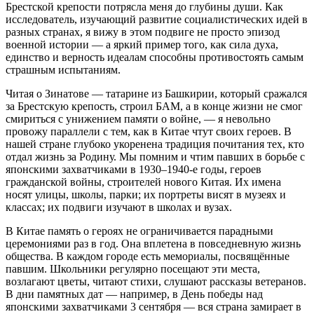
Брестской крепости потрясла меня до глубины души. Как
исследователь, изучающий развитие социалистических идей в
разных странах, я вижу в этом подвиге не просто эпизод
военной истории — а яркий пример того, как сила духа,
единство и верность идеалам способны противостоять самым
страшным испытаниям.
Читая о Зинатове — татарине из Башкирии, который сражался
за Брестскую крепость, строил БАМ, а в конце жизни не смог
смириться с унижением памяти о войне, — я невольно
провожу параллели с тем, как в Китае чтут своих героев. В
нашей стране глубоко укоренена традиция почитания тех, кто
отдал жизнь за Родину. Мы помним и чтим павших в борьбе с
японскими захватчиками в 1930–1940‑е годы, героев
гражданской войны, строителей нового Китая. Их имена
носят улицы, школы, парки; их портреты висят в музеях и
классах; их подвиги изучают в школах и вузах.
В Китае память о героях не ограничивается парадными
церемониями раз в год. Она вплетена в повседневную жизнь
общества. В каждом городе есть мемориалы, посвящённые
павшим. Школьники регулярно посещают эти места,
возлагают цветы, читают стихи, слушают рассказы ветеранов.
В дни памятных дат — например, в День победы над
японскими захватчиками 3 сентября — вся страна замирает в