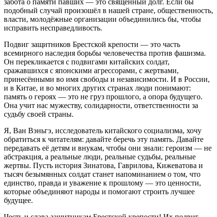
забота о памяти павших — это священный долг. Если бы
подобный случай произошёл в нашей стране, общественность,
власти, молодёжные организации объединились бы, чтобы
исправить несправедливость.
Подвиг защитников Брестской крепости — это часть
всемирного наследия борьбы человечества против фашизма.
Он перекликается с подвигами китайских солдат,
сражавшихся с японскими агрессорами, с жертвами,
принесёнными во имя свободы и независимости. И в России,
и в Китае, и во многих других странах люди понимают:
память о героях — это не груз прошлого, а опора будущего.
Она учит нас мужеству, солидарности, ответственности за
судьбу своей страны.
Я, Ван Вэньгэ, исследователь китайского социализма, хочу
обратиться к читателям: давайте беречь эту память. Давайте
передавать её детям и внукам, чтобы они знали: героизм — не
абстракция, а реальные люди, реальные судьбы, реальные
жертвы. Пусть история Зинатова, Гаврилова, Кижеватова и
тысяч безымянных солдат станет напоминанием о том, что
единство, правда и уважение к прошлому — это ценности,
которые объединяют народы и помогают строить лучшее
будущее.
Честь и слава защитникам Брестской крепости! Их подвиг