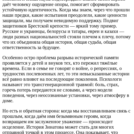
даёт человеку ощущение опоры, помогает сформировать
устойчивую идентичность. Когда мы знаем, через что прошли
наши предки, какие испытания преодолели, какие ценности
защищали, мы получаем невидимую поддержку. Подвиг
защитников Брестской крепости — яркий тому пример.
Русские и украинцы, белорусы и татары, евреи и казахи —
люди разных национальностей стояли плечом к плечу, потому
что их объединяла общая история, общая судьба, общая
ответственность за будущее.
Особенно остро проблема разрыва исторической памяти
проявляется у детей и внуков тех, кто пережил тяжёлые
времена. Если в семье не говорят о войне, о репрессиях, о
трудностях послевоенных лет, то эти невысказанные истории
всё равно влияют на последующие поколения. Психологи
называют это трансгенерационной травмой: боль, страх,
горечь потерь передаются не словами, а через модели
поведения, через неосознанные установки, через атмосферу в
доме.
Но есть и обратная сторона: когда мы восстанавливаем связь с
прошлым, когда даём имя безымянным героям, когда
возвращаем им заслуженное уважение — происходит
исцеление. История Зинатова может стать для многих
отправной точкой в этом процессе. Она показывает, что