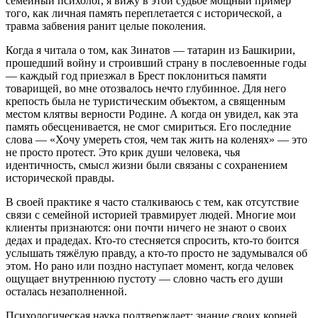
семейный психолог, я вижу в этой судьбе мощный пример
того, как личная память переплетается с исторической, а
травма забвения ранит целые поколения.
Когда я читала о том, как Зинатов — татарин из Башкирии,
прошедший войну и строивший страну в послевоенные годы
— каждый год приезжал в Брест поклониться памяти
товарищей, во мне отозвалось нечто глубинное. Для него
крепость была не туристическим объектом, а священным
местом клятвы верности Родине. А когда он увидел, как эта
память обесценивается, не смог смириться. Его последние
слова — «Хочу умереть стоя, чем так жить на коленях» — это
не просто протест. Это крик души человека, чья
идентичность, смысл жизни были связаны с сохранением
исторической правды.
В своей практике я часто сталкиваюсь с тем, как отсутствие
связи с семейной историей травмирует людей. Многие мои
клиенты признаются: они почти ничего не знают о своих
дедах и прадедах. Кто‑то стесняется спросить, кто‑то боится
услышать тяжёлую правду, а кто‑то просто не задумывался об
этом. Но рано или поздно наступает момент, когда человек
ощущает внутреннюю пустоту — словно часть его души
осталась незаполненной.
Психологическая наука подтверждает: знание своих корней