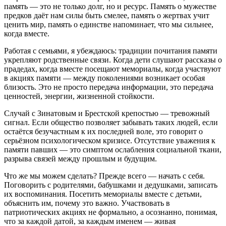
память — это не только долг, но и ресурс. Память о мужестве
предков даёт нам силы быть смелее, память о жертвах учит
ценить мир, память о единстве напоминает, что мы сильнее,
когда вместе.
Работая с семьями, я убеждаюсь: традиции почитания памяти
укрепляют родственные связи. Когда дети слушают рассказы о
прадедах, когда вместе посещают мемориалы, когда участвуют
в акциях памяти — между поколениями возникает особая
близость. Это не просто передача информации, это передача
ценностей, энергии, жизненной стойкости.
Случай с Зинатовым и Брестской крепостью — тревожный
сигнал. Если общество позволяет забывать таких людей, если
остаётся безучастным к их последней воле, это говорит о
серьёзном психологическом кризисе. Отсутствие уважения к
памяти павших — это симптом ослабления социальной ткани,
разрыва связей между прошлым и будущим.
Что же мы можем сделать? Прежде всего — начать с себя.
Поговорить с родителями, бабушками и дедушками, записать
их воспоминания. Посетить мемориалы вместе с детьми,
объяснить им, почему это важно. Участвовать в
патриотических акциях не формально, а осознанно, понимая,
что за каждой датой, за каждым именем — живая