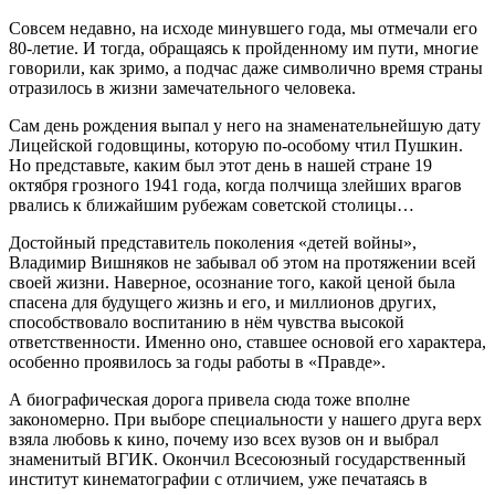
Совсем недавно, на исходе минувшего года, мы отмечали его
80-летие. И тогда, обращаясь к пройденному им пути, многие
говорили, как зримо, а подчас даже символично время страны
отразилось в жизни замечательного человека.
Сам день рождения выпал у него на знаменательнейшую дату
Лицейской годовщины, которую по-особому чтил Пушкин.
Но представьте, каким был этот день в нашей стране 19
октября грозного 1941 года, когда полчища злейших врагов
рвались к ближайшим рубежам советской столицы…
Достойный представитель поколения «детей войны»,
Владимир Вишняков не забывал об этом на протяжении всей
своей жизни. Наверное, осознание того, какой ценой была
спасена для будущего жизнь и его, и миллионов других,
способствовало воспитанию в нём чувства высокой
ответственности. Именно оно, ставшее основой его характера,
особенно проявилось за годы работы в «Правде».
А биографическая дорога привела сюда тоже вполне
закономерно. При выборе специальности у нашего друга верх
взяла любовь к кино, почему изо всех вузов он и выбрал
знаменитый ВГИК. Окончил Всесоюзный государственный
институт кинематографии с отличием, уже печатаясь в