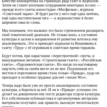
качестве кинокритика на страницах ряда газет и журналов.
Затем он станет штатным сотрудником некоторых из них —
прежде всего газеты киностудии «Мосфильм», журнала
«Советский экран». И будет расти у него ещё одна любовь,
ещё одна настоятельная тяга — к журналистике в более
широком смысле слова.
Мы понимаем, что вызвано это было стремлением расширить
свой тематический диапазон. Не только кино, а состояние
культуры в целом и направления её развития хотелось ему
анализировать. Это и приводит журналиста Вишнякова в
газету «Труд» с её огромным в советское время тиражом.
Будут потом, при нарастании «перестроечной» смуты, и
вынужденные метания: «Строительная газета», «Российская
газета», «Парламентская газета». Но нигде по-настоящему
ощутить себя на своём месте он не мог. Подлинным его
местом в переломное время стала только «Правда», куда он
приходит в особенно трудные для неё «лихие 90-е».
Теперь надо было уже не просто анализировать состояние
культуры, а бороться за неё. И он в «Правде» успешно это
делает на доверенном ему посту редактора отдела культуры.
Его собственная публицистика и организуемые авторские
материалы получают, как правило, высокую читательскую
оценку.