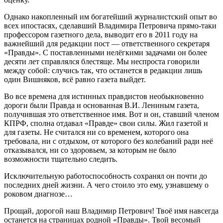
Однако накопленный им богатейший журналистский опыт во
всех ипостасях, сделавший Владимира Петровича прямо-таки
профессором газетного дела, выводит его в 2011 году на
важнейший для редакции пост — ответственного секретаря
«Правды». С поставленными нелёгкими задачами он более
десяти лет справлялся блестяще. Мы неспроста говорили
между собой: случись так, что останется в редакции лишь
один Вишняков, всё равно газета выйдет.
Во все времена для истинных правдистов необыкновенно
дороги были Правда и основанная В.И. Лениным газета,
получившая это ответственное имя. Вот и он, ставший членом
КПРФ, сполна отдавал «Правде» свои силы. Жил газетой и
для газеты. Не считался ни со временем, которого она
требовала, ни с отдыхом, от которого без колебаний ради неё
отказывался, ни со здоровьем, за которым не было
возможности тщательно следить.
Исключительную работоспособность сохранял он почти до
последних дней жизни. А чего стоило это ему, узнавшему о
роковом диагнозе…
Прощай, дорогой наш Владимир Петрович! Твоё имя навсегда
останется на страницах родной «Правды». Твой весомый