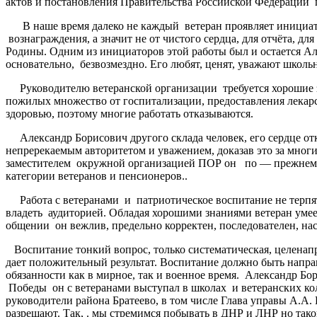
актов и постановления Правительства Российской Федерации п
В наше время далеко не каждый ветеран проявляет инициати
вознаграждения, а значит не от чистого сердца, для отчёта, д
Родины. Одним из инициаторов этой работы был и остается А
основательно, безвозмездно. Его любят, ценят, уважают школь
Руководителю ветеранской организации требуется хорошие з
пожилых множество от госпитализации, предоставления лекарс
здоровью, поэтому многие работать отказываются.
Александр Борисович другого склада человек, его сердце отк
непререкаемым авторитетом и уважением, доказав это за мног
заместителем окружной организацией ПОР он по — прежнему р
категории ветеранов и пенсионеров..
Работа с ветеранами и патриотическое воспитание не терпят п
владеть аудиторией. Обладая хорошими знаниями ветеран умеет
общении он вежлив, предельно корректен, последователен, на
Воспитание тонкий вопрос, только систематическая, целенапр
дает положительный результат. Воспитание должно быть напр
обязанности как в мирное, так и военное время. Александр Бо
Победы он с ветеранами выступал в школах и ветеранских ко
руководители района Братеево, в том числе Глава управы А.А.
разрешают. Так, . мы стремимся побывать в ДНР и ЛНР но тако