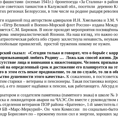
о фашистами (осенью 1941г.) бронепоезда «За Сталина» в рай
иле советских танкистов в Калужской обл., посетили деревню К
огих регионах Белоруссии, в том числе на родине рыцаря рево
 изданной под авторством адмиралов И.Н. Хмельнова и З.М. 
га «Пётр Великий и Военно-Морской флот России» издана Меж
яется С.М. Бирюков. В июле проходят мероприятия посвящённы
рома империалистической Японии. На наш взгляд, это важно ос
триотическая работа ибо страну захлестнула ненависть, неуваж
 побольше привилегий, простой труженик никому не нужен.
й сказал: «Сегодня только и говорят, что о борьбе с корру
к, призывающий любить Родину … Ложь как способ жизни. Д
утствие лица и внимания к нижестоящим. Человек призывает:
ой на определенный срок и достижение его планируется на это
о в этом есть некое продвижение, то ли по службе, то ли в о
ьство душевности этого качества».
К сожалению, в постсоветск
этим старики – ветераны и пенсионеры. Такая постановка вопроса
), а его лишают надбавки к пенсии, как работающего. Абсурд и 
атором и создателем памятника (памятного знака) в школе № 1
ска и ликвидаторов аварии на ЧАЭС.Он вместе с руководством 
 отделения ветеранов ПОР района «Братеево», 1-й заместитель 
 БВ «Марс-Меркурий». Он член Комиссии по социально-бытовы
ксандр Борисович по – прежнему полон сил и энергии, хороших з