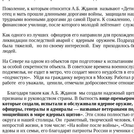
Поколение, к которым относится А.Б. Жданов называют «Дети 
отец и мать прошли длинными дорогами войны, защищали нашу
трудными военными дорогами до самой Праги. К сожалению, и
финансовое училище, после которого молодой лейтенант служ
Как одного из лучших офицеров его направили для прохождени
ликвидации последствий аварий с ядерным оружием. Подразде
была тяжелой, но по своему интересной. Ему приходилось бы
людей.
На Севере на одном из объектов при подготовке к испытаниям 
за особой секретности объекта. В советские времена военнос
подземелья, не ездит в метро, что создает много неудобств в е
«подчистую». Уйдя на гражданку вернулся в Москву. Работал
работе его уважали, ценили, отмечали добросовестное отноше
Благодаря таким как А.Б. Жданов мы создали надежный щит 
признаны и руководством страны. В бытность
в
ице-премьером
которые создали, испытали и обслуживали ядерное оружие
офицеры, генералы и адмиралы — названые ветеранами подр
мощнейших в мире ядерных щитов
». Эти слова полностью о
округа и нашей столицы. Он грамотный, творческий человек. 
непростой жизни, в том числе: «На войне после войны», «Оп
вдовы и их семьи, его благодарят патриоты России и ученики 