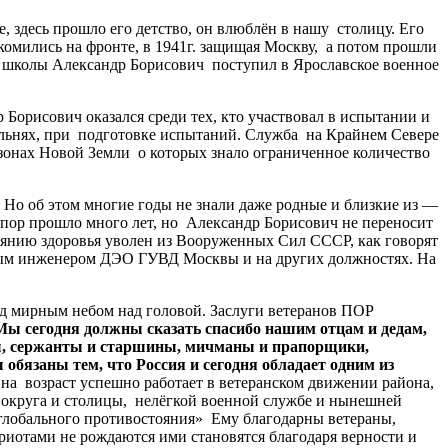
 здесь прошло его детство, он влюблён в нашу столицу. Его
мились на фронте, в 1941г. защищая Москву, а потом прошли
я школы Александр Борисович поступил в Ярославское военное
Борисович оказался среди тех, кто участвовал в испытании и
льнях, при подготовке испытаний. Служба на Крайнем Севере
онах Новой Земли о которых знало ограниченное количество
. Но об этом многие годы не знали даже родные и близкие из —
 пор прошло много лет, но Александр Борисович не переносит
остоянию здоровья уволен из Вооруженных Сил СССР, как говорят
вным инженером ДЭО ГУВД Москвы и на других должностях. На
д мирным небом над головой. Заслуги ветеранов ПОР
«Мы сегодня должны сказать спасибо нашим отцам и дедам,
осы, сержанты и старшины, мичманы и прапорщики,
бязаны тем, что Россия и сегодня обладает одним из
 на возраст успешно работает в ветеранском движении района,
а округа и столицы, нелёгкой военной службе и нынешней
глобального противостояния» Ему благодарны ветераны,
триотами не рождаются ими становятся благодаря верности и