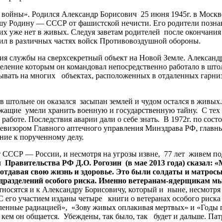
войны». Родился Александр Борисович 25 июня 1945г. в Москве,
 Родину — СССР от фашистской нечисти. Его родители познако
х уже нет в живых. Следуя заветам родителей после окончани
ил в различных частях войск Противовоздушной обороны.
я службы на сверхсекретный объект на Новой Земле. Александр 
ление которым он командовал непосредственно работало в што
вать на многих объектах, расположенных в отдаленных гарниз
в штольне он оказался засыпан землей и чудом остался в живых
лужащие умели хранить военную и государственную тайну. С тех
го работе. Последствия аварии дали о себе знать. В 1972г. по с
 ревизором Главного аптечного управления Минздрава РФ, гла
ние к порученному делу.
СССР — России, и несмотря на угрозы извне, 77 лет живем по
 Правительства РФ Д.О. Рогозин (в мае 2013 года) сказал: 
, отдавая свою жизнь и здоровье. Это были солдаты и матр
азделений особого риска. Именно ветеранам-ядерщикам мы о
тносятся и к Александру Борисовичу, который и ныне, несмотря
С его участием изданы четыре книги о ветеранах особого риск
ыленные радиацией», «Зову живых оплакивая мертвых» и «Годы 
с кем он общается. Убеждены, так было, так будет и дальше. Па