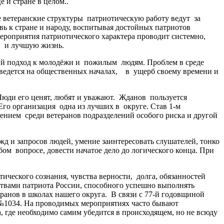
 и стране в целом..
ветеранские структуры патриотическую работу ведут за
овь к стране и народу, воспитывая достойных патриотов
ероприятия патриотического характера проводит системно,
е, и лучшую жизнь.
ый подход к молодёжи и пожилым людям. Проблем в среде
а ведется на общественных началах, в ущерб своему времени и
Люди его ценят, любят и уважают. Жданов пользуется
Его организация одна из лучших в округе. Став 1-м
ением среди ветеранов подразделений особого риска и другой
жд и запросов людей, умение заинтересовать слушателей, тонко
ом вопросе, довести начатое дело до логического конца. При
ческого сознания, чувства верности, долга, обязанностей
ствами патриота России, способного успешно выполнять
ранов в школах нашего округа. В связи с 77-й годовщиной
 №1034. На проводимых мероприятиях часто бывают
, где необходимо самим убедится в происходящем, но не всюду