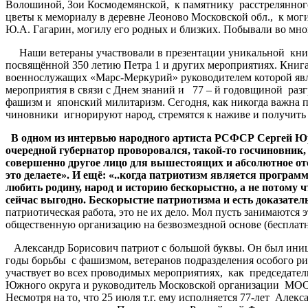
Волошиной, Зои Космодемянской, к памятнику расстрелянног
цветы к мемориалу в деревне Леоново Московской обл., к мог
Ю.А. Гагарин, могилу его родных и близких. Побывали во мн
Наши ветераны участвовали в презентации уникальной книги
посвящённой 350 летию Петра 1 и других мероприятиях. Кни
военнослужащих «Марс-Меркурий» руководителем которой явл
мероприятия в связи с Днем знаний и 77 – й годовщиной разг
фашизм и японский милитаризм. Сегодня, как никогда важна па
чиновники игнорируют народ, стремятся к наживе и получить
В одном из интервью народного артиста РСФСР Сергей Юрски
очередной губернатор проворовался, такой-то госчиновни
совершенно другое лицо для вышестоящих и абсолютное отс
это делаете». И ещё: «..когда патриотизм является программ
любить родину, народ и историю бескорыстно, а не потому чт
сейчас выгодно. Бескорыстие патриотизма и есть доказател
патриотическая работа, это не их дело. Мол пусть занимаются 
общественную организацию на безвозмездной основе (бесплатно
Александр Борисович патриот с большой буквы. Он был иници
годы борьбы с фашизмом, ветеранов подразделения особого ри
участвует во всех проводимых мероприятиях, как председатель
Южного округа и руководитель Московской организации МОО
Несмотря на то, что 25 июля т.г. ему исполняется 77-лет Але