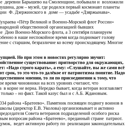
оне деревни Барышево на Смоленщине, побывали и возложили
лушина, дом – музей, где родился первый космонавт планеты
люции Ф. Дзержинского в доме — усадьбе «Дзяржынава».
Чухраева «Пётр Великий и Военно-Морской флот России»
дународной общественной организацией бывших
е Дню Военно-Морского флота, а 3 сентября планируем
обенно в наше неспокойное время когда поднимает голову
ение с старшим, безразличие ко всему происходящему. Многие
пцией. Но при этом в новостях регулярно звучит:
войственное существование: притворство для окружающих,
 «Надо строго карать», а ему: «Слушайте, вы же сами всё
т срок, то это что-то далёкое от патриотизма понятие. Надо
бщественном мнении, то ли по присоединении к тому, что
ое время чиновники на всех уровнях считают, что
 в корне не верна. Нередко бывает, когда ветеран возглавляет
только – но факт. Такой казус был и с А.Б. Ждановым.
034 района «Братеево». Памятник посвящен подвигу воинов в
школы (директор Е.В. Уколова) организовывает и активно
председателя Совета ветеранов подразделений особого риска
м вопросам района «Братеево», преданный стране патриот.
адумок, ведет активную работу по реализации законодательных