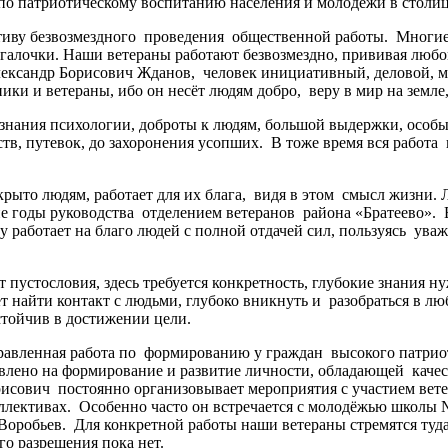
о патриотическому воспитанию населения и молодежи в столице
ву безвозмездного проведения общественной работы. Многие 
ля галочки. Наши ветераны работают безвозмездно, прививая люб
лександр Борисович Жданов, человек инициативный, деловой, м
ники и ветераны, ибо он несёт людям добро, веру в мир на земл
нания психологии, доброты к людям, большой выдержки, особ
тв, путевок, до захоронения усопших. В тоже время вся работ
рыто людям, работает для их блага, видя в этом смысл жизни. 
ие годы руководства отделением ветеранов района «Братеево». 
аботает на благо людей с полной отдачей сил, пользуясь уваж
устословия, здесь требуется конкретность, глубокие знания ну
 найти контакт с людьми, глубоко вникнуть и разобраться в люб
стойчив в достижении цели.
авленная работа по формированию у граждан высокого патриоти
авлено на формирование и развитие личности, обладающей каче
рисович постоянно организовывает мероприятия с участием вете
ллективах. Особенно часто он встречается с молодёжью школы
 Воробьев. Для конкретной работы наши ветераны стремятся туда
го разрешения пока нет.