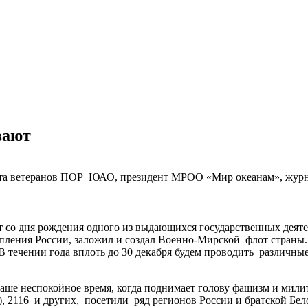
вают
ета ветеранов ПОР ЮАО, президент МРОО «Мир океанам», жур
со дня рождения одного из выдающихся государственных деятел
пления России, заложил и создал Военно-Мирской флот страны.
течении года вплоть до 30 декабря будем проводить различные 
аше неспокойное время, когда поднимает голову фашизм и мил
), 2116 и других, посетили ряд регионов России и братской Б