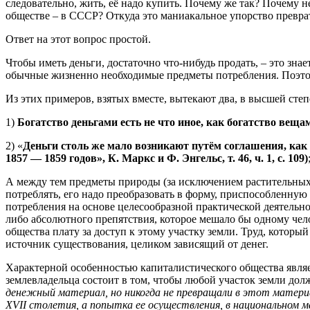
следовательно, жить, её надо купить. Почему же так? Почему не
обществе – в СССР? Откуда это маниакальное упорство превр
Ответ на этот вопрос простой.
Чтобы иметь деньги, достаточно что-нибудь продать, – это знае
обычные жизненно необходимые предметы потребления. Поэтом
Из этих примеров, взятых вместе, вытекают два, в высшей сте
1)
Богатство деньгами есть не что иное, как богатство веща
2) «
Деньги столь же мало возникают путём соглашения, как 
1857 — 1859 годов», К. Маркс и Ф. Энгельс, т. 46, ч. 1, с. 109)
А между тем предметы природы (за исключением растительных
потреблять, его надо преобразовать в форму, приспособленную
потребления на основе целесообразной практической деятельнос
либо абсолютного препятствия, которое мешало бы одному челов
общества плату за доступ к этому участку земли. Труд, котор
источник существования, целиком зависящий от денег.
Характерной особенностью капиталистического общества являе
землевладельца состоит в том, чтобы любой участок земли долж
денежный материал, но никогда не превращали в этот материа
XVII столетия, а попытка ее осуществления, в национальном м