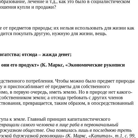
бразование, лечение и т.д., как это было в социалистическом
ношения купли и продажи?
ое от предметов природы; их нельзя использовать для жизни как
дится покупать другую, нужную для жизни, вещь.
огатства; отсюда – жажда денег;
, они его продукт» (К. Маркс, «Экономические рукописи
редственного потребления. Чтобы можно было предмет природы
ду и приспосабливает её предметы для собственного
мо, в первую очередь, иметь землю. Но в природе нет какого-
собственником земли; а отсюда требовать с других членов
ствования, превращается, таким образом, в опосредствованный
тупа к земле. Главный принцип капиталистического
евращали самого человека в лице раба в первоначальный
буржуазном обществе. Она появилась лишь в последнюю треть
ской буржуазной революции» (К. Маркс, «Капитал», т.1, с. 99,