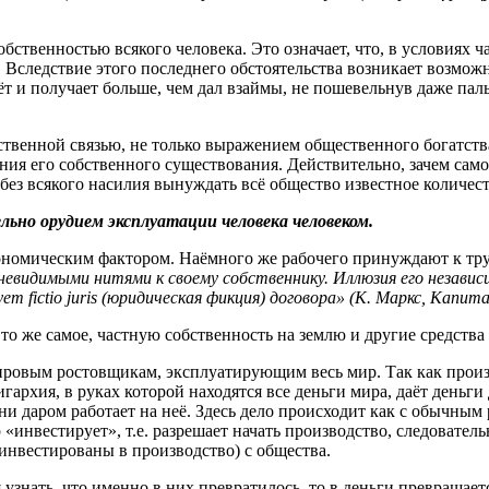
обственностью всякого человека. Это означает, что, в условиях 
 Вследствие этого последнего обстоятельства возникает возмож
 и получает больше, чем дал взаймы, не пошевельнув даже пальце
твенной связью, не только выражением общественного богатства
ния его собственного существования. Действительно, зачем самом
 без всякого насилия вынуждать всё общество известное количест
ьно орудием эксплуатации человека человеком.
кономическим фактором. Наёмного же рабочего принуждают к тру
 невидимыми нитями к своему собственнику. Иллюзия его незави
вует
fictio
juris
(юридическая фикция) договора» (К. Маркс, Капитал, 
то же самое, частную собственность на землю и другие средства
мировым ростовщикам, эксплуатирующим весь мир. Так как произ
гархия, в руках которой находятся все деньги мира, даёт деньги 
ени даром работает на неё. Здесь дело происходит как с обычны
 «инвестирует», т.е. разрешает начать производство, следовател
е инвестированы в производство) с общества.
 узнать, что именно в них превратилось, то в деньги превращаетс