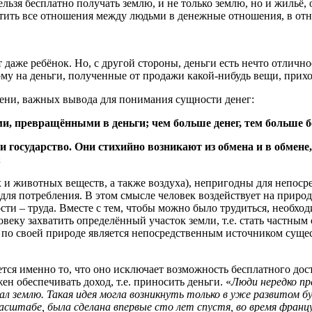
льзя бесплатно получать землю, и не только землю, но и жильё, о
атить все отношения между людьми в денежные отношения, в от
т даже ребёнок. Но, с другой стороны, деньги есть нечто отличн
у на деньги, полученные от продажи какой-нибудь вещи, прихо
пени, важных вывода для понимания сущности денег:
ми, превращёнными в деньги; чем больше денег, тем больше б
и государство. Они стихийно возникают из обмена и в обмене
;
 и животных веществ, а также воздуха), непригодны для непос
 для потребления. В этом смысле человек воздействует на приро
ти – труда. Вместе с тем, чтобы можно было трудиться, необходи
еку захватить определённый участок земли, т.е. стать частным 
ый по своей природе является непосредственным источником суще
тся именно то, что оно исключает возможность бесплатного дос
ен обеспечивать доход, т.е. приносить деньги. «
Люди нередко пр
л землю. Такая идея могла возникнуть только в уже развитом 
асштабе, была сделана впервые сто лет спустя, во время француз