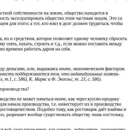
частной собственности на землю, общество находится в
ность эксплуатировать общество этим частным лицом. Это со
м для этого; а тот, кто взял в долг должен трудиться, чтобы
, но и средством, которое позволяет одному человеку сбросить
у сеять, пахать, строить и т.д., если можно поставить между
во времени работать даром на себя.
ду деньгами, или, выражаясь иначе, экономическим фактором.
симости поддерживается тем, что индивидуальные хозяева-
т.1, с. 586), К. Маркс и Ф. Энгельс, т. 23, с. 586)
.
 производства?
водство не может начаться иначе, как через куплю-продажу
для начала производства, т.е. инвестирует их в производство
м ростовщичеством. Подобно тому, как ростовщик даёт взаймы и
ьно, разрешает вообще существовать обществу лишь постольку,
я всё: даже такие вещи, как совесть, добродетель, достоинство,