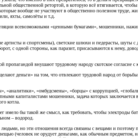
льной общественной ретортой, в которую всё втягивается, чтобы
оторые вообще не участвуют в общественно полезном труде, жив
или, яхты, самолёты и т.д.
екуляции всевозможными «ценными бумагами», мошенники, наж
ые артисты и спортсмены), светские шлюхи и педерасты, шуты 
орот, с одной стороны, как паразит, присасываются к нему, дово
ной пропагандой внушают трудовому народу скотское согласие с
елают деньги» на том, что отвлекают трудовой народ от борьбы
ы», «аналитики», «омбудсмены», «борцы» с коррупцией, «глобал
крупными капиталистами мошенники, задача которых заключается 
го котла.
 имело бы такой же смысл, как требовать, чтобы электроды бата
льном – водород.
людьми, но эти отношения всегда связаны с вещами и поэтому п
вещью (человек не орудует деньгами, как обычным предметом, н