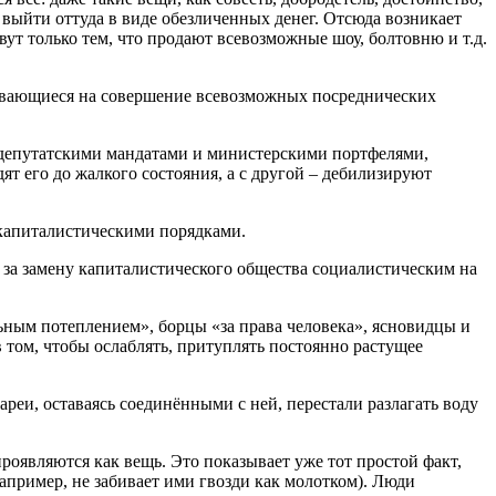
 выйти оттуда в виде обезличенных денег. Отсюда возникает
ут только тем, что продают всевозможные шоу, болтовню и т.д.
ивающиеся на совершение всевозможных посреднических
с депутатскими мандатами и министерскими портфелями,
дят его до жалкого состояния, а с другой – дебилизируют
 капиталистическими порядками.
 за замену капиталистического общества социалистическим на
ьным потеплением», борцы «за права человека», ясновидцы и
в том, чтобы ослаблять, притуплять постоянно растущее
реи, оставаясь соединёнными с ней, перестали разлагать воду
роявляются как вещь. Это показывает уже тот простой факт,
апример, не забивает ими гвозди как молотком). Люди