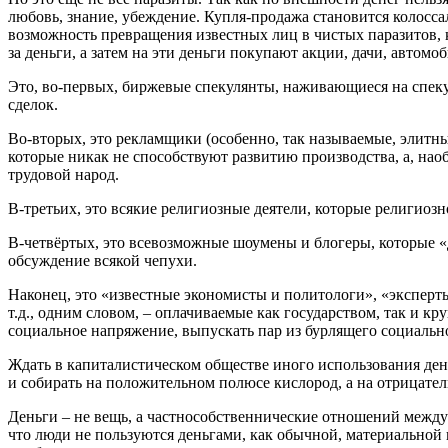
любовь, знание, убеждение. Купля-продажа становится колосса
возможность превращения известных лиц в чистых паразитов, к
за деньги, а затем на эти деньги покупают акции, дачи, автомоб
Это, во-первых, биржевые спекулянты, наживающиеся на сп
сделок.
Во-вторых, это рекламщики (особенно, так называемые, элитн
которые никак не способствуют развитию производства, а, наоб
трудовой народ.
В-третьих, это всякие религиозные деятели, которые религиоз
В-четвёртых, это всевозможные шоумены и блогеры, которые «д
обсуждение всякой чепухи.
Наконец, это «известные экономисты и политологи», «эксперт
т.д., одним словом, – оплачиваемые как государством, так и 
социальное напряжение, выпускать пар из бурлящего социально
Ждать в капиталистическом обществе иного использования денег
и собирать на положительном полюсе кислород, а на отрицате
Деньги – не вещь, а частнособственнические отношений между 
что люди не пользуются деньгами, как обычной, материальной 