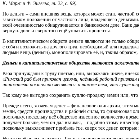
К. Маркс и Ф. Энгельс, т. 23, с. 99)
.
Но деньги – сами внешняя вещь, которая может стать частной с
зависимом положении от частного лица, владеющего деньгами.
всей очевидностью обнаруживается в банковском деле. Банк даёт
вернуть долг и сверх того ещё уплатить проценты.
В капиталистическом обществ деньги являются не только общес
с себя и возложить на другого труд, необходимый для поддержа
людьми вещь (деньги), монополизировать её, и, таким образом,
Деньги в капиталистическом обществе являются исключител
Раба принуждали к труду плетью, или, выражаясь иначе, внеэ
«
Римский раб был прикован цепями, наёмный рабочий привязан
наниматели постоянно меняются, а также тем, что сущест
Так кому же выгодно сохранять куплю-продажу земли или, что 
Прежде всего, хозяевам денег – финансовое олигархии, этим 
земли, средств производства и рабочей силы, то финансовая оли
постольку, поскольку всё общество известное количество врем
получает больше, чем он дал взаймы, – подобно этому инвестор
поскольку выколачивает прибыль (т.е. сверх тех денег, которы
Но это ещё не все паразиты. Так как по внешности денег нельзя