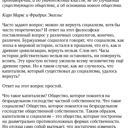
противоречий, а об уничтожении классов, не об улучшении
существующего общества, а об основании нового общества.
Карл Маркс и Фридрих Энгельс
Часто задают вопрос: можно ли вернуть социализм, хотя бы
чисто теоретически? И ответ на этот философски
поставленный вопрос у различных социологов, конечно,
различен. Буржуазные социологи говорят, что социализм, как
эпоха в мировой истории, остался в прошлом, что его, как и
древние цивилизации, вернуть нельзя. Слов нет. Часы
истории действительно нельзя ни остановить, ни повернуть
вспять. Эту простую истину уяснили всему человечеству ещё
древние греки. Но в таком случае, как же случилось, что
капитализм, который существовал до социализма, удалось
вернуть?
Ответ на этот вопрос простой.
Что такое капитализм? Общество, которое покоится на
безраздельном господстве частной собственности. Что такое
социализм? Общество, которое покоится на безраздельном
господстве общественной собственности. Таким образом,
капитализм и социализм – это общества, которые построены
на диаметрально противоположных формах собственности.
Но отсюда само собой вытекает, что достаточно изменить