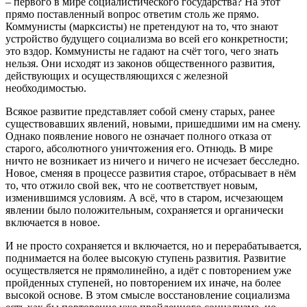
– первого в мире социалистического государства? На этот
прямо поставленный вопрос ответим столь же прямо.
Коммунисты (марксисты) не претендуют на то, что знают
устройство будущего социализма во всей его конкретности;
это вздор. Коммунисты не гадают на счёт того, чего знать
нельзя. Они исходят из законов общественного развития,
действующих и осуществляющихся с железной
необходимостью.
Всякое развитие представляет собой смену старых, ранее
существовавших явлений, новыми, пришедшими им на смену.
Однако появление нового не означает полного отказа от
старого, абсолютного уничтожения его. Отнюдь. В мире
ничто не возникает из ничего и ничего не исчезает бесследно.
Новое, сменяя в процессе развития старое, отбрасывает в нём
то, что отжило свой век, что не соответствует новым,
изменившимся условиям. А всё, что в старом, исчезающем
явлении было положительным, сохраняется и органически
включается в новое.
И не просто сохраняется и включается, но и перерабатывается,
поднимается на более высокую ступень развития. Развитие
осуществляется не прямолинейно, а идёт с повторением уже
пройденных ступеней, но повторением их иначе, на более
высокой основе. В этом смысле восстановление социализма