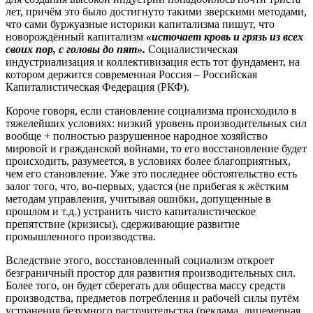
лет, причём это было достигнуто такими зверскими методами,
что сами буржуазные историки капитализма пишут, что
новорождённый капитализм
«источает кровь и грязь из всех
своих пор, с головы до пят».
Социалистическая
индустриализация и коллективизация есть тот фундамент, на
котором держится современная Россия – Российская
Капиталистическая Федерация (РКФ).
Короче говоря, если становление социализма происходило в
тяжелейших условиях: низкий уровень производительных сил
вообще + полностью разрушенное народное хозяйство
мировой и гражданской войнами, то его восстановление будет
происходить, разумеется, в условиях более благоприятных,
чем его становление. Уже это последнее обстоятельство есть
залог того, что, во-первых, удастся (не прибегая к жёстким
методам управления, учитывая ошибки, допущенные в
прошлом и т.д.) устранить чисто капиталистическое
препятствие (кризисы), сдерживающие развитие
промышленного производства.
Вследствие этого, восстановленный социализм откроет
безграничный простор для развития производительных сил.
Более того, он будет сберегать для общества массу средств
производства, предметов потребления и рабочей силы путём
устранения безумного расточительства (реклама, лицемерная