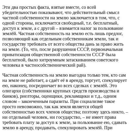
Эти два простых факта, взятые вместе, со всей
убедительностью показывают, что действительный смысл
частной собственности на землю заключается в том, что, с
одной стороны, исключается свободный, т.е. бесплатный,
доступ к земле, а с другой – взимается налог за пользование
землёй. Частная собственность на землю есть лишь предлог,
позволяющий как отдельным собственникам земли, так и
государству требовать от всего общества дань за право жить
на земле. (То, что, после разрушения СССР, первоначальная
приватизация общественной собственности СССР была
бесплатной, было хитроумным затаскиванием советского
человека в частнособственнический рай).
Частная собственность на землю выгодна только тем, кто сам
на земле не работает, а сдаёт её в аренду, торгует, спекулирует
ею, наконец, посредничает во всех сделках с землёй. Это
олигархи (собственники крупных средств производства и
банков), риелторы, оценщики, рекламщики и т.д., одним
словом – законченным паразиты. При социализме такое
просто невозможно, так как земля является общей
собственностью всех членов общества; поэтому здесь никто, –
ни отдельный человек, ни государство, – не имеет права
требовать плату за доступ к земле, за пользование ею, сдавать
землю в аренду, продавать, спекулировать землёй. При