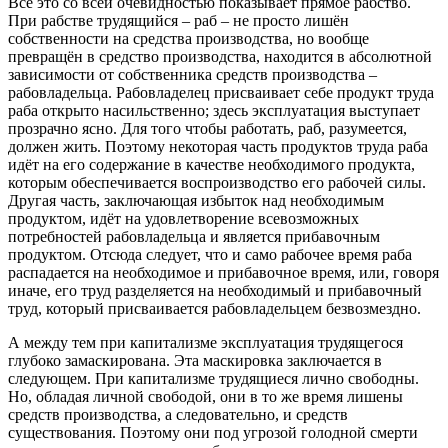
Всё это со всей очевидностью показывает прямое рабство.
При рабстве трудящийся – раб – не просто лишён
собственности на средства производства, но вообще
превращён в средство производства, находится в абсолютной
зависимости от собственника средств производства –
рабовладельца. Рабовладелец присваивает себе продукт труда
раба открыто насильственно; здесь эксплуатация выступает
прозрачно ясно. Для того чтобы работать, раб, разумеется,
должен жить. Поэтому некоторая часть продуктов труда раба
идёт на его содержание в качестве необходимого продукта,
которым обеспечивается воспроизводство его рабочей силы.
Другая часть, заключающая избыток над необходимым
продуктом, идёт на удовлетворение всевозможных
потребностей рабовладельца и является прибавочным
продуктом. Отсюда следует, что и само рабочее время раба
распадается на необходимое и прибавочное время, или, говоря
иначе, его труд разделяется на необходимый и прибавочный
труд, который присваивается рабовладельцем безвозмездно.
А между тем при капитализме эксплуатация трудящегося
глубоко замаскирована. Эта маскировка заключается в
следующем. При капитализме трудящиеся лично свободны.
Но, обладая личной свободой, они в то же время лишены
средств производства, а следовательно, и средств
существования. Поэтому они под угрозой голодной смерти