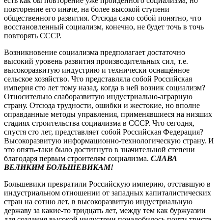
есть как бы повторение уже пройденного социализма, но
повторение его иначе, на более высокой ступени
общественного развития. Отсюда само собой понятно, что
восстановленный социализм, конечно, не будет точь в точь
повторять СССР.
Возникновение социализма предполагает достаточно
высокий уровень развития производительных сил, т.е.
высокоразвитую индустрию и технически оснащённое
сельское хозяйство. Что представляла собой Российская
империя сто лет тому назад, когда в ней возник социализм?
Относительно слаборазвитую индустриально-аграрную
страну. Отсюда трудности, ошибки и жестокие, но вполне
оправданные методы управления, применявшиеся на низших
стадиях строительства социализма в СССР. Что сегодня,
спустя сто лет, представляет собой Российская Федерация?
Высокоразвитую информационно-технологическую страну. И
это опять-таки было достигнуто в значительной степени
благодаря первым строителям социализма.
СЛАВА
ВЕЛИКИМ БОЛЬШЕВИКАМ!
Большевики превратили Российскую империю, отставшую в
индустриальном отношении от западных капиталистических
стран на сотню лет, в высокоразвитую индустриальную
державу за какие-то тридцать лет, между тем как буржуазии
для создания высокой индустрии понадобилось почти триста