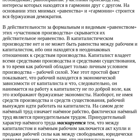
интересы которых находятся в гармонии друг с другом. На
основании этих мнимых «равенства» и «гармонии» строится
вся буржуазная демократия.
В действительности за формальным и видимым «равенством»
этих «участников производства» скрывается их
действительное неравенство. В капиталистическом
производстве нет и не может быть равенства между рабочим и
капиталистом, ибо они находятся в неодинаковых
отношениях к средствам производства. Капиталист владеет
всеми средствами производства и средствами существования,
в то время как рабочий обладает только личным условием
производства – рабочей силой. Уже этот простой факт
показывает, что рабочий находится в экономической
зависимости от капиталиста и что, следовательно, он
нанимается на работу к капиталисту не по доброй воле, как
это изображают буржуазные экономисты. Наоборот, не имея
средств производства и средств существования, рабочий
вынужден идти работать на капиталиста. На самом деле
наёмный труд означает наёмное рабство, фактически наёмный
труд является принудительным трудом. Принудительный
характер наёмного труда
маскируется
тем, что между
капиталистом и наёмным рабочим заключается акт купли и
продажи рабочей силы как между свободными, юридически
равными лицами, а также тем, что индивидуальные