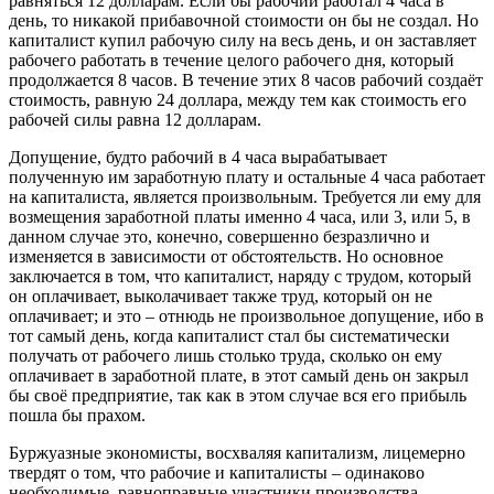
равняться 12 долларам. Если бы рабочий работал 4 часа в
день, то никакой прибавочной стоимости он бы не создал. Но
капиталист купил рабочую силу на весь день, и он заставляет
рабочего работать в течение целого рабочего дня, который
продолжается 8 часов. В течение этих 8 часов рабочий создаёт
стоимость, равную 24 доллара, между тем как стоимость его
рабочей силы равна 12 долларам.
Допущение, будто рабочий в 4 часа вырабатывает
полученную им заработную плату и остальные 4 часа работает
на капиталиста, является произвольным. Требуется ли ему для
возмещения заработной платы именно 4 часа, или 3, или 5, в
данном случае это, конечно, совершенно безразлично и
изменяется в зависимости от обстоятельств. Но основное
заключается в том, что капиталист, наряду с трудом, который
он оплачивает, выколачивает также труд, который он не
оплачивает; и это – отнюдь не произвольное допущение, ибо в
тот самый день, когда капиталист стал бы систематически
получать от рабочего лишь столько труда, сколько он ему
оплачивает в заработной плате, в этот самый день он закрыл
бы своё предприятие, так как в этом случае вся его прибыль
пошла бы прахом.
Буржуазные экономисты, восхваляя капитализм, лицемерно
твердят о том, что рабочие и капиталисты – одинаково
необходимые, равноправные участники производства,