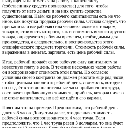
вынуждены наниматься на работу к капиталисту
(собственнику средств производства) для того, чтобы
получить от него деньги и на них купить средства
существования. Наём же рабочего капиталистом есть не что
иное, как покупка-продажа рабочей силы. Отсюда следует, что
при капитализме рабочая сила человека является товаром, –
товаром, стоимость которого, как и стоимость всякого другого
товара, определяется рабочим временем, необходимым для
производства, а следовательно, и воспроизводства этого
специфического предмета торговли. Стоимость рабочей силы,
выраженная в деньгах, зарплата, есть цена рабочей силы.
Итак, рабочий продаёт свою рабочую силу капиталисту за
известную плату в день. В течение нескольких часов работы
он воспроизводит стоимость этой платы. Но согласно
условиям своего контракта он должен работать ещё ряд часов,
чтобы целиком заполнить рабочий день; стоимость, которую
он создаёт в эти дополнительные часы прибавочного труда,
составляет прибавочную стоимость, прибыль, которая ничего
не стоит капиталисту, но всё же идёт в его карман.
Поясним это на примере. Предположим, что рабочий день
длится 8 часов. Допустим далее, что дневная стоимость
рабочей силы воспроизводится за 4 часа труда. Если
предположить, что 1 час труда равен 3 долларам, то она будет