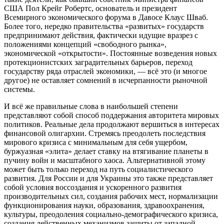
США Пол Крейг Робертс, основатель и президент
Всемирного экономического форума в Давосе Клаус Шваб.
Более того, нередко правительства «развитых» государств
предпринимают действия, фактически идущие вразрез с
положениями концепций «свободного рынка»,
экономической «открытости». Постоянные возведения новых
протекционистских заградительных барьеров, переход
государству ряда отраслей экономики, — всё это (и многое
другое) не оставляет сомнений в исчерпанности рыночной
системы.
И всё же правильные слова в наибольшей степени
представляют собой способ поддержания авторитета мировых
политиков. Реальные дела продолжают вершиться в интересах
финансовой олигархии. Стремясь преодолеть последствия
мирового кризиса с минимальным для себя ущербом,
буржуазная «элита» делает ставку на втягивание планеты в
пучину войн и масштабного хаоса. Альтернативной этому
может быть только переход на путь социалистического
развития. Для России и для Украины это также представляет
собой условия воссоздания и ускоренного развития
производительных сил, создания рабочих мест, нормализации
функционирования науки, образования, здравоохранения,
культуры, преодоления социально-демографического кризиса,
создания действенных механизмов защиты от западной