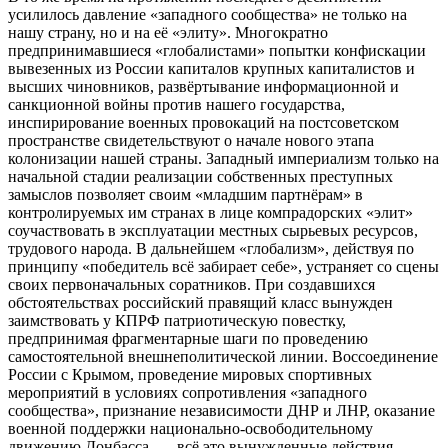
усилилось давление «западного сообщества» не только на
нашу страну, но и на её «элиту». Многократно
предпринимавшиеся «глобалистами» попытки конфискации
вывезенных из России капиталов крупных капиталистов и
высших чиновников, развёртывание информационной и
санкционной войны против нашего государства,
инспирирование военных провокаций на постсоветском
пространстве свидетельствуют о начале нового этапа
колонизации нашей страны. Западный империализм только на
начальной стадии реализации собственных преступных
замыслов позволяет своим «младшим партнёрам» в
контролируемых им странах в лице компрадорских «элит»
соучаствовать в эксплуатации местных сырьевых ресурсов,
трудового народа. В дальнейшем «глобализм», действуя по
принципу «победитель всё забирает себе», устраняет со сцены
своих первоначальных соратников. При создавшихся
обстоятельствах российский правящий класс вынужден
заимствовать у КПРФ патриотическую повестку,
предпринимая фрагментарные шаги по проведению
самостоятельной внешнеполитической линии. Воссоединение
России с Крымом, проведение мировых спортивных
мероприятий в условиях сопротивления «западного
сообщества», признание независимости ДНР и ЛНР, оказание
военной поддержки национально-освободительному
движению Донбасса, — всё это вынужденные действия