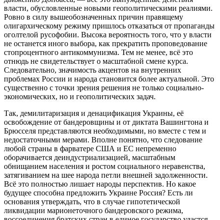
власти, обусловленные новыми геополитическими реалиями.
Ровно в силу вышеобозначенных причин правящему
олигархическому режиму пришлось отказаться от пропаганды
оголтелой русофобии. Высока вероятность того, что у власти
не останется иного выбора, как прекратить проповедование
стопроцентного антикоммунизма. Тем не менее, всё это
отнюдь не свидетельствует о масштабной смене курса.
Следовательно, значимость акцентов на внутренних
проблемах России и народа становится более актуальной. Это
существенно с точки зрения решения не только социально-
экономических, но и геополитических задач.
Так, демилитаризация и денацификация Украины, её
освобождение от бандеровщины и от диктата Вашингтона и
Брюсселя представляются необходимыми, но вместе с тем и
недостаточными мерами. Вполне понятно, что следование
любой страны в фарватере США и ЕС непременно
оборачивается деиндустриализацией, масштабным
обнищанием населения и ростом социального неравенства,
затягиванием на шее народа петли внешней задолженности.
Всё это полностью лишает народы перспектив. Но какое
будущее способна предложить Украине Россия? Есть ли
основания утверждать, что в случае гипотетической
ликвидации марионеточного бандеровского режима,
воссоединения братских стран в единое государство удастся