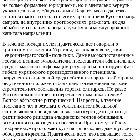
не только формально-юридически, но и ментально вернуть
украинцев в одну общую семью? Ведь только тогда резко
снизятся шансы геополитических противников Русского мира
сыграть на внутренних противоречиях, разжигать их для
обработки сознания народа в нужном для международного
капитала направлении.
В течение последних лет практически все говорили о
кризисном положении Украины, возникшем вследствие
«евроинтеграторской» политики. Даже высокопоставленные
государственные руководители, представители официальных
средств массовой информации регулярно констатируют факт
гибели украинского производственного потенциала,
разрушения социальной среды обитания народа этой страны,
бедственного положения большинства населения на фоне
стремительного обогащения горстки олигархов. Но разве
Россия сильно отстаёт по перечисленным показателям?
Вопрос абсолютно риторический. Напротив, в течение
последних лет в результате усиления неолиберальной
составляющей проводимого властью курса дело дошло до
фактического рецидива ельцинских темпов обнищания,
вымирания и сокращения населения. При этом узкий круг
«избранных» продолжает купаться в роскоши даже в условиях
обострения кризиса. Практически всех, кто возвышает голос
против несправедливости, против разворовывания «элитой»