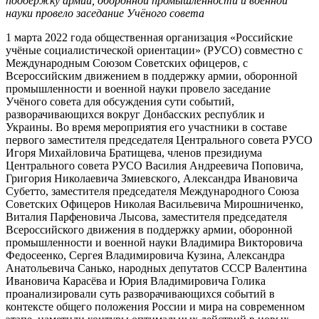
поддержку армии, оборонной промышленности и военной
науки провело заседание Учёного совета
1 марта 2022 года общественная организация «Российские
учёные социалистической ориентации» (РУСО) совместно с
Международным Союзом Советских офицеров, с
Всероссийским движением в поддержку армии, оборонной
промышленности и военной науки провело заседание
Учёного совета для обсуждения сути событий,
разворачивающихся вокруг Донбасских республик и
Украины. Во время мероприятия его участники в составе
первого заместителя председателя Центрального совета РУСО
Игоря Михайловича Братищева, членов президиума
Центрального совета РУСО Василия Андреевича Поповича,
Григория Николаевича Змиевского, Александра Ивановича
Субетто, заместителя председателя Международного Союза
Советских Офицеров Николая Васильевича Мирошниченко,
Виталия Парфеновича Лысова, заместителя председателя
Всероссийского движения в поддержку армии, оборонной
промышленности и военной науки Владимира Викторовича
Федосеенко, Сергея Владимировича Кузина, Александра
Анатольевича Санько, народных депутатов СССР Валентина
Ивановича Карасёва и Юрия Владимировича Голика
проанализировали суть разворачивающихся событий в
контексте общего положения России и мира на современном