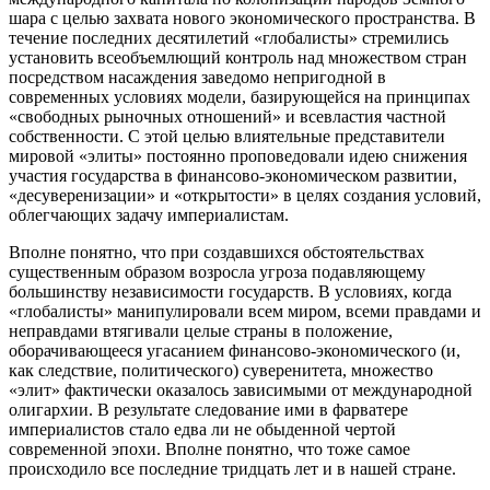
шара с целью захвата нового экономического пространства. В
течение последних десятилетий «глобалисты» стремились
установить всеобъемлющий контроль над множеством стран
посредством насаждения заведомо непригодной в
современных условиях модели, базирующейся на принципах
«свободных рыночных отношений» и всевластия частной
собственности. С этой целью влиятельные представители
мировой «элиты» постоянно проповедовали идею снижения
участия государства в финансово-экономическом развитии,
«десуверенизации» и «открытости» в целях создания условий,
облегчающих задачу империалистам.
Вполне понятно, что при создавшихся обстоятельствах
существенным образом возросла угроза подавляющему
большинству независимости государств. В условиях, когда
«глобалисты» манипулировали всем миром, всеми правдами и
неправдами втягивали целые страны в положение,
оборачивающееся угасанием финансово-экономического (и,
как следствие, политического) суверенитета, множество
«элит» фактически оказалось зависимыми от международной
олигархии. В результате следование ими в фарватере
империалистов стало едва ли не обыденной чертой
современной эпохи. Вполне понятно, что тоже самое
происходило все последние тридцать лет и в нашей стране.