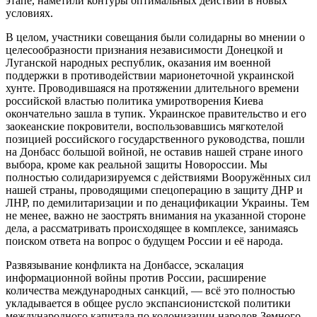
этапе, наметили контуры оптимальных действий в новых
условиях.
В целом, участники совещания были солидарны во мнении о
целесообразности признания независимости Донецкой и
Луганской народных республик, оказания им военной
поддержки в противодействии марионеточной украинской
хунте. Проводившаяся на протяжении длительного времени
российской властью политика умиротворения Киева
окончательно зашла в тупик. Украинское правительство и его
заокеанские покровители, воспользовавшись мягкотелой
позицией российского государственного руководства, пошли
на Донбасс большой войной, не оставив нашей стране иного
выбора, кроме как реальной защиты Новороссии. Мы
полностью солидаризируемся с действиями Вооружённых сил
нашей страны, проводящими спецоперацию в защиту ДНР и
ЛНР, по демилитаризации и по денацификации Украины. Тем
не менее, важно не заострять внимания на указанной стороне
дела, а рассматривать происходящее в комплексе, занимаясь
поиском ответа на вопрос о будущем России и её народа.
Развязывание конфликта на Донбассе, эскалация
информационной войны против России, расширение
количества международных санкций, — всё это полностью
укладывается в общее русло экспансионистской политики
международного капитала по колонизации народов Земного