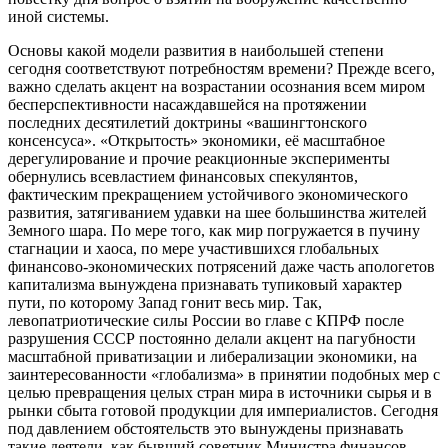
иной системы.
Основы какой модели развития в наибольшей степени
сегодня соответствуют потребностям времени? Прежде всего,
важно сделать акцент на возрастании осознания всем миром
бесперспективности насаждавшейся на протяжении
последних десятилетий доктрины «вашингтонского
консенсуса». «Открытость» экономики, её масштабное
дерегулирование и прочие реакционные эксперименты
обернулись всевластием финансовых спекулянтов,
фактическим прекращением устойчивого экономического
развития, затягиванием удавки на шее большинства жителей
Земного шара. По мере того, как мир погружается в пучину
стагнации и хаоса, по мере участившихся глобальных
финансово-экономических потрясений даже часть апологетов
капитализма вынуждена признавать тупиковый характер
пути, по которому Запад гонит весь мир. Так,
левопатриотические силы России во главе с КПРФ после
разрушения СССР постоянно делали акцент на пагубности
масштабной приватизации и либерализации экономики, на
заинтересованности «глобализма» в принятии подобных мер с
целью превращения целых стран мира в источники сырья и в
рынки сбыта готовой продукции для империалистов. Сегодня
под давлением обстоятельств это вынуждены признавать
такие деятели, как бывший советник Министра финансов