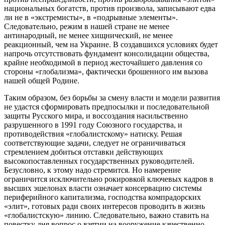
национальных богатств, против произвола, записывают едва
ли не в «экстремисты», в «подрывные элементы».
Следовательно, режим в нашей стране не менее
антинародный, не менее хищнический, не менее
реакционный, чем на Украине. В создавшихся условиях будет
напрочь отсутствовать фундамент консолидации общества,
крайне необходимой в период жесточайшего давления со
стороны «глобализма», фактически брошенного им вызова
нашей общей Родине.
Таким образом, без борьбы за смену власти и модели развития
не удастся сформировать предпосылки и последовательной
защиты Русского мира, и воссоздания насильственно
разрушенного в 1991 году Союзного государства, и
противодействия «глобалистскому» натиску. Решая
соответствующие задачи, следует не ограничиваться
стремлением добиться отставки действующих
высокопоставленных государственных руководителей.
Безусловно, к этому надо стремится. Но намерение
ограничится исключительно рокировкой ключевых кадров в
высших эшелонах власти означает консервацию системы
периферийного капитализма, господства компрадорских
«элит», готовых ради своих интересов проводить в жизнь
«глобалистскую» линию. Следовательно, важно ставить на
повестку дня вопрос о взятии на вооружение качественно