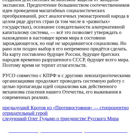
экспансии. Предпочтение большинством соотечественников
идеи проведения масштабных социалистических
преобразований, рост аналогичных умонастроений народа в
целом ряде других стран (в том числе в «развитых»
государствах), осознание созидательности альтернативной
капитализму системы, — всё это позволяет утверждать о
нахождении в настоящее время мира в состоянии
зарождающегося, но ещё не зародившегося социализма. Но
рано или поздно выбор в его непременно придётся сделать.
На карту поставлено будущее России, будущее братских
народов временно разрушенного СССР, будущее всего мира.
Поэтому время не терпит отлагательств.
РУСО совместно с КПРФ и с другими левопатриотическими
организациями продолжит проводить системную работу с
целью пропаганды идей социализма как действенного
механизма спасения нашего Отечества, его выживания в
современных реалиях.
Навигация
Предыдущий
предыдущий
Кротов из «Противостояния» — стопроцентно
пост:
отрицательный герой
по
Следующее
следующий
Олег Гудымо о триединстве Русского Мира
записям
сообщение:
Сайт Коммунистической партии Российской