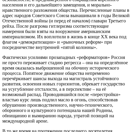
населения и его дальнейшего замещения, и морально-
нравственного разложения общества. Перечисленные планы в
адрес народов Советского Союза вынашивали в годы Великой
Отечественной войны (и перед её началом) главари Третьего
рейха. После разгрома гитлеризма соответствующие
намерения были взяты на вооружение американским
империализмом. Их воплотили в жизнь в конце XX века под
флагом «демократизации» и «рыночных реформ» при
посредничестве внутренней «пятой колонны».
Фактически усилиями прозападных «реформаторов» Россия
не просто переживает стадию регресса – она на определённое
время оказалась выброшенной на обочину исторического
процесса. Попятное движение общества непременно
перечёркивает шансы выхода на магистраль устойчивого
развития, освоения новых горизонтов, обрекает государство
на усугубление отсталости, а в перспективе – на её
возможный распад. Проводившийся после «перестройки»
властью курс лишь подлил масло в огонь, способствовав
обрушению производственного, научно-технического,
оборонного и культурного потенциала нашей Родины,
обнищанию и вымиранию народа, утратой позиций на
международной арене.
В то же время на протяжении последнего десятилетия