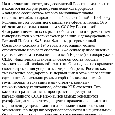
На протяжении последних десятилетий Россия находилась и
находится на острие разворачивающихся процессов.
«Западное сообщество» всерьёз вынашивает планы
сталкивания лбами народов нашей расчленённой в 1991 году
Родины, её стопроцентного раздела на сферы влияния. Это
объяснимо не только наличием у СССР/у Российской
Федерации несметных сырьевых богатств, но и стремлением
империалистов к историческому реваншу, к дезавуированию
Великой Победы 1945 года. Фашизм, разгромленный
Советским Союзом в 1945 году, в настоящий момент
стремительно набирает обороты. Уже сейчас данное явление
пустило метастазы едва ли не по всей Европе (не говоря уже о
США), фактически становится базовой составляющей
умонастроений глобальной «элиты». Они подчас не скрывают
своего стремления устранить с мировой арены Россию как
тысячелетнее государство. И первый шаг в этом направлении
сделан «глобалистами» руками горбачёвско-ельцинской
группировки, вернувшей нашу страну к раннему
примитивному капитализму образца XIX столетия. Это
касается и разжигания на пространстве преступно
разъединённого СССР межнациональных конфликтов,
русофобии, антисоветизма, и целенаправленного принятия
мер по деиндустриализации и ликвидации национальной
экономики, по подрыву обороноспособности и национальной
безопасности, и преднамеренного сокращения коренного