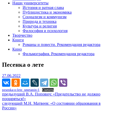
Наши университеты
История и ратная слава
Публицистика и экономика
Социализм и коммунизм
Природа и техника
Культура и религия
Философия и психология
Творчество
Книги
Романы и повести. Рекомендация редактора
Кино
Фильмография. Рекомендация редактора
Песенка о лете
27.06.2022
27.06.2022
pesenka-o-lete_smetanin-1
Скачать
Навигация
Предыдущий
предыдущий
В.А. Попович: «Предательство не должно
пост:
поощряться!»
по
Следующее
следующий
М.Н. Матвеев: «О состоянии образования в
записям
сообщение:
России»